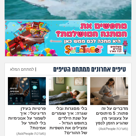
מה שעובר עליי
שומרים על הגוף
פיננסי וכלכלה
בין הסדינים
חיות מחמד
טיפים אחרונים ממתחם הטיפים
|
למתחם המלא
הוספת טיפ
יוקר המחיה
גאווה
מדברים על זה
בלי מסגרות ובלי
פרטיות בעידן
פתוח: 5 מיתוסים
שגרה: איך שומרים
הדיגיטלי: איך
על צעצועי מין
על שנת הילדים
לשמור על אנונימיות
שהגיע הזמן לנפץ
בחופש הגדול -
בלי לוותר על
ומצילים את השפיות
אמינות?
(מערכת AskPeople)
של ההורים?
(מערכת AskPeople)