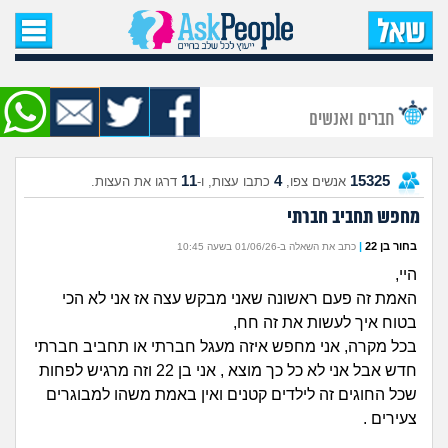
עמוד הבית
שאל שאלה
חברים ואנשים
שאלות חדשות
11
4
15325
אנשים צפו,
כתבו עצות, ו-
דרגו את העצות.
שאלות שעוררו עניין
מחפש תחביב חברתי
עצות חדשות
בחור בן 22
|
כתב את השאלה ב-01/06/26 בשעה 10:45
היי,
מה קורה כאן?
האמת זה פעם ראשונה שאני מבקש עצה אז אני לא הכי
בטוח איך לעשות את זה חח,
מתחם הטיפים
בכל מקרה, אני מחפש איזה מעגל חברתי או תחביב חברתי
חדש אבל אני לא כל כך מוצא , אני בן 22 וזה מרגיש לפחות
מדורים
שכל החוגים זה לילדים קטנים ואין באמת משהו למבוגרים
צעירים .