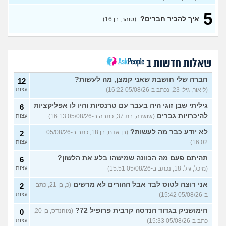
למצוא קשרים חברתיים
2
5
בתרבות של עדות ומגזרים
איך להכיר חברים?
עצות
(טוהר, בן 16)
(איש עם ניסיון, בן 31)
האם אתם גם ככה מרגישים
5
מאנשים אחרים?
(בדוי,
עצות
בן 27)
שאלות חדשות ב
שאלה לבנות שעברו פרום
1
בחייהן
(ליהיא, בת 18)
חברה שלי חושבת שאני קמצן, מה לעשות?
עצות
12
(ליאור, גיל: 23, נכתב ב-05/08/26 16:22)
עצות
עדיף להיות פשוט לבד או
3
לנסות להפגש עם חברות?
עצות
גיליתי שבן זוגי היה בעבר עם טרנסיות והיו לו אפליקציות
6
(אנונימית, בת 17)
להיכרויות גברים
(שושנה, בת 37, כתבה ב-05/08/26 16:13)
עצות
מפחדת שהקשר שלי ושל
5
חברות שלי ישתנה כשידעו
עצות
לא יודע כבר מה לעשות?
(בן אדם, בן 18, כתב ב-05/08/26
2
שאני נמשכת גם לנשים
16:02)
עצות
(אנונימית, בת 19)
בת עוד מעט 23, אני מרגישה
תהיתם פעם מה הכוונה שמישהו בלע את הלשון?
7
6
שנכשלתי לפעמים
(אנונמית,
עצות
(מיכל, גיל: 18, נכתב ב-05/08/26 15:51)
עצות
בת 22)
אני רוצה לטוס לבד אבל ההורים לא מרשים
(כ, בן 21, כתב
2
למה בנות בממוצע הרבה יותר
12
ב-05/08/26 15:42)
עצות
נחמדות לבנות אחרות מאשר
עצות
לבנים?
(Itay Daniel Asael, בן
חימושניק בגדוד הנדסה קרבית פרופיל 72?
(מוהנדס, בן 20,
0
23)
כתב ב-05/08/26 15:33)
עצות