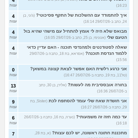
4
16:23)
עצות
איך להתמודד עם ההשלכות של התקף פסיכוטי?
(ג'וני, בן
4
24, כתב ב-29/07/26 16:14)
עצות
מבואס שלא היה לי אומץ להתחיל עם מישהי שהיא בול
4
הטעם שלי
(אנונימי, בן 25, כתב ב-29/07/26 16:05)
עצות
שאלה לסטודנטים ולמהנדסי תוכנה - האם עדיין כדאי
4
ללמוד הנדסת תוכנה?
(אסראא, בת 18, כתבה ב-29/07/26
עצות
15:56)
אני כרגע רלשית האם אפשר לצאת קצונה במשאן?
0
(טל11, בת 19, כתבה ב-26/07/26 16:47)
עצות
בחורה אובססיבית מה לעשות?
(אלירן, בן 30, כתב
13
ב-26/07/26 16:36)
עצות
אני חושדת שאח שלי עומד להסתפח לכת
(Sister, בת
9
29, כתבה ב-26/07/26 16:27)
עצות
עד כמה חזה זה משמעותי?
(נערה, בת 16, כתבה ב-26/07/26
6
16:18)
עצות
מתכננת חתונה ראשונה, יש לכם עצות?
(א, בת 28,
7