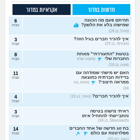
חדשות במדור
אקראיות במדור
תהיתם פעם מה הכוונה
6
שמישהו בלע את הלשון?
עצות
(מיכל, בן 18)
איך להכיר חברים בגיל הזה?
3
(אנונימי, בן 25)
עצות
בטעות "התעוררתי" מאחת
8
החברות שלי
(מקווה שלא
עצות
סוטה, בן 18)
האם יש מישהי שמזדהה עם
11
בדידות חברתית כתוצאה
עצות
ממראה חיצוני?
(אחת, בת
34)
איך להכיר חברים?
(טוהר, בן 16)
4
עצות
ראיתי מישהו בטיסה
3
והתביישתי להתחיל איתו
עצות
(Stoyosach, בן 16)
בת זוג חדשה של אחד החברים
14
מפלרטטת עם כולם
עצות
(נוגה, בת 25)