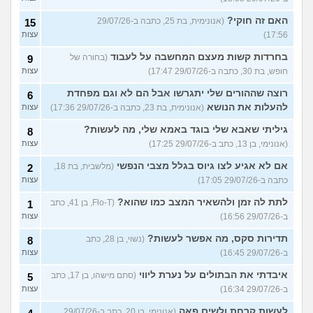
האם זה חוקי?
(אנונימית, בת 25, כתבה ב-29/07/26
15
17:56)
עצות
בחרדות קשות מעצם המחשבה על לעבוד
(בחורה של
9
חופש, בת 30, כתבה ב-29/07/26 17:47)
עצות
רוצה שההורים שלי יתגרשו אבל הם לא וגם מפחדת
6
להעלות את הנושא
(אנונימית, בת 23, כתבה ב-29/07/26 17:36)
עצות
גיליתי שאבא שלי בוגד באמא שלי, מה לעשות?
8
(אנונימי, בן 13, כתב ב-29/07/26 17:25)
עצות
אם לא אגיע לצו גיוס בגלל מצבי הנפשי
(מלשבית, בת 18,
2
כתבה ב-29/07/26 17:05)
עצות
לתת לה זמן ולהשאיר המצב כמו שהוא?
(Flo-T, בן 41, כתב
1
ב-29/07/26 16:56)
עצות
תדירות סקס, מה אפשר לעשות?
(נשוי, בן 28, כתב
8
ב-29/07/26 16:45)
עצות
איבדתי את הבתולים על נערת ליווי
(סתם מישהו, בן 17, כתב
5
ב-29/07/26 16:34)
עצות
לעשות קרחת ולשים פאה
(אנונימי, בן 20, כתב ב-29/07/26