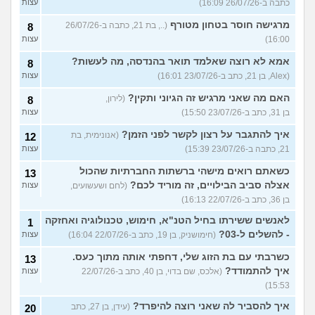
כתבה ב-26/07/26 16:09)
עצות
מרגישה חוסר בטחון מטורף
(.., בת 21, כתבה ב-26/07/26
8
16:00)
עצות
אמא לא רוצה שאלמד תואר בהנדסה, מה לעשות?
8
(Alex, בן 21, כתב ב-23/07/26 16:01)
עצות
האם מה שאני מרגיש זה הגיוני ותקין?
(לירון,
8
בן 31, כתב ב-23/07/26 15:50)
עצות
איך להתגבר על רצון לקשר לפני הזמן?
(אנונימית, בת
12
21, כתבה ב-23/07/26 15:39)
עצות
כשאתם רואים מישהי ברשתות החברתיות שהכול
13
אצלה סביב הבילויים, זה מוריד לכם?
(לחם ושעשועים,
עצות
בן 36, כתב ב-22/07/26 16:13)
לאנשים ששירתו בחיל הטנ"א, חימוש, טכנולוגיה ואחזקה
1
- להשלים ל-03?
(חימושניק, בן 19, כתב ב-22/07/26 16:04)
עצות
כשרבתי עם בת הזוג שלי, דחפתי אותה מתוך כעס.
13
איך להתמודד?
(אלכס, שם בדוי, בן 40, כתב ב-22/07/26
עצות
15:53)
איך להסביר לה שאני רוצה להיפרד?
(עידן, בן 27, כתב
20