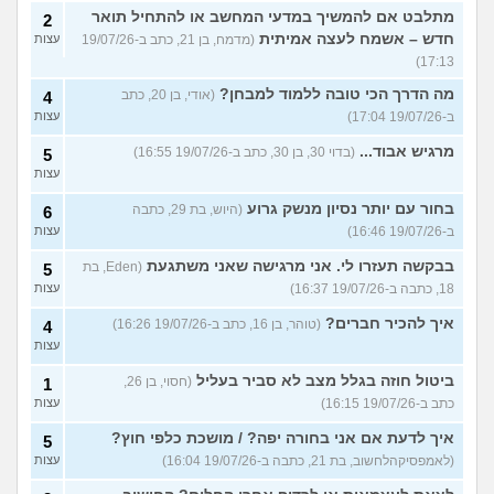
מתלבט אם להמשיך במדעי המחשב או להתחיל תואר
2
חדש – אשמח לעצה אמיתית
(מדמח, בן 21, כתב ב-19/07/26
עצות
17:13)
מה הדרך הכי טובה ללמוד למבחן?
(אודי, בן 20, כתב
4
ב-19/07/26 17:04)
עצות
מרגיש אבוד...
(בדוי 30, בן 30, כתב ב-19/07/26 16:55)
5
עצות
בחור עם יותר נסיון מנשק גרוע
(היוש, בת 29, כתבה
6
ב-19/07/26 16:46)
עצות
בבקשה תעזרו לי. אני מרגישה שאני משתגעת
(Eden, בת
5
18, כתבה ב-19/07/26 16:37)
עצות
איך להכיר חברים?
(טוהר, בן 16, כתב ב-19/07/26 16:26)
4
עצות
ביטול חוזה בגלל מצב לא סביר בעליל
(חסוי, בן 26,
1
כתב ב-19/07/26 16:15)
עצות
איך לדעת אם אני בחורה יפה? / מושכת כלפי חוץ?
5
(לאמפסיקהלחשוב, בת 21, כתבה ב-19/07/26 16:04)
עצות