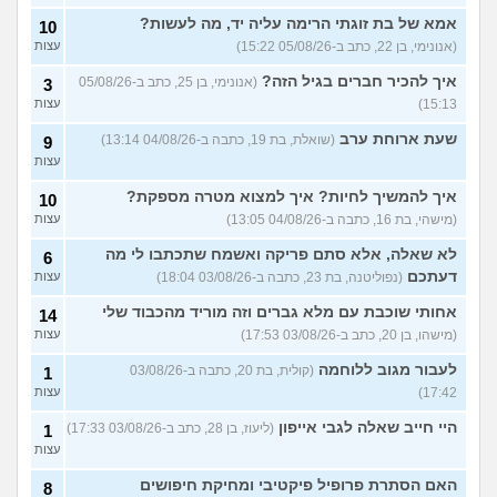
איך יש אנשים שישנים עם
5
בגדים?
(נעם, בן 14)
עצות
אמא של בת זוגתי הרימה עליה יד, מה לעשות?
10
(אנונימי, בן 22, כתב ב-05/08/26 15:22)
עצות
האם להרשות לאחרים לקבוע
9
לי מה ללבוש?
(סיון, בת
עצות
איך להכיר חברים בגיל הזה?
(אנונימי, בן 25, כתב ב-05/08/26
3
24)
15:13)
עצות
ספרים בעברית בקובץ PDF
4
בחינם?
(Rin, בת 19)
שעת ארוחת ערב
עצות
(שואלת, בת 19, כתבה ב-04/08/26 13:14)
9
עצות
עוד שאלות חדשות במדור
איך להמשיך לחיות? איך למצוא מטרה מספקת?
10
(מישהי, בת 16, כתבה ב-04/08/26 13:05)
עצות
לא שאלה, אלא סתם פריקה ואשמח שתכתבו לי מה
6
דעתכם
(נפוליטנה, בת 23, כתבה ב-03/08/26 18:04)
עצות
אחותי שוכבת עם מלא גברים וזה מוריד מהכבוד שלי
14
(מישהו, בן 20, כתב ב-03/08/26 17:53)
עצות
לעבור מגוב ללוחמה
(קולית, בת 20, כתבה ב-03/08/26
1
17:42)
עצות
היי חייב שאלה לגבי אייפון
(ליעוז, בן 28, כתב ב-03/08/26 17:33)
1
עצות
האם הסתרת פרופיל פיקטיבי ומחיקת חיפושים
8