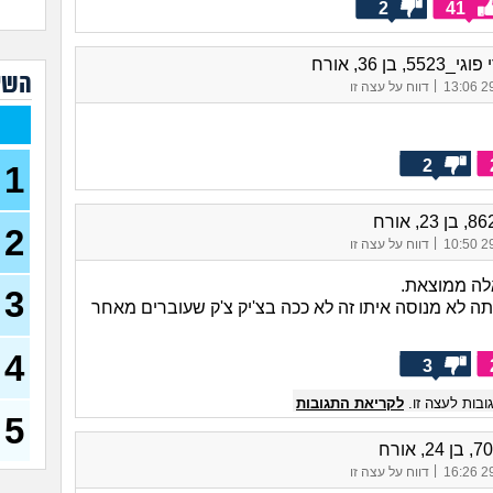
2
41
איך 
לשל
55, בן 36, אורח
איך 
השא
|
29/
דווח על עצה זו
עוש
גבר
איך 
לאו
2
1
(אל, בן
אני 
מין,
2
- פפ
|
29/
דווח על עצה זו
אמא
לה ממוצאת.
גבר
3
תה לא מנוסה איתו זה לא ככה בצ'יק צ'ק שעוברים מאחר
שוקו, ב
הכעס
4
או 
3
איך
בות לעצה זו.
לקריאת התגובות
בקט
5
כיצד
מין?
|
29/
דווח על עצה זו