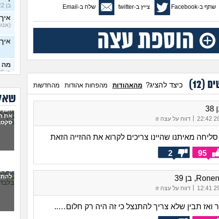
בן 22)
שתף ב-Facebook
צייץ ב-twitter
שלח ב-Email
איך 
(אנוני
איך
מה 
בן 25)
ים (
12
)
כיצד להציג?
מהאהודות
מהפחות אהודות
מהחדשות
שינו
24)
שאלו
38
הבן ז
שינו
את ה
|
29/
דווח על עצה זו
24)
סקס,
שלם
ליחה מאיתנו שהיינו צריכים לקרוא את ההזייה הזאת
לא נ
2
95
איך
בן 17)
גילית
להתמ
R, בן 39
נשי
|
29/
דווח על עצה זו
לצא
ילד בן 8 תמיד יד
ואז תבין שלא צריך להתנצל כי זה היה רק חלום…..