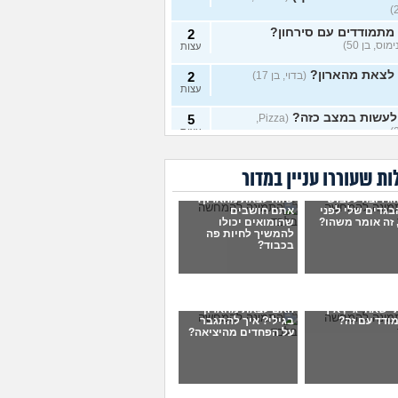
מתמודדים עם סירחון?
2
מוס, בן 50)
עצות
 לצאת מהארון?
(בדוי, בן 17)
2
עצות
לעשות במצב כזה?
5
(Pizza,
עצות
י מין בקבע
(טרנסית בקבע, בת
1
ת שעוררו עניין במדור
עצות
וג רוצה ללבוש
שווה לצאת מהארון?
י מין בשירות קבע?
(א, בת
0
בגדים שלי לפני
אתם חושבים
עצות
 זה אומר משהו?
שהומואים יכולו
להמשיך לחיות פה
 עם עצמי אבל דבר אחד
בכבוד?
4
ותן לי מנוח
(בן, בן 25)
עצות
 לקבל את עצמי?
(אנונימוס,
3
עצות
י שאחי גיי, איך
האם לצאת מהארון
ודד עם זה?
בגילי? איך להתגבר
קה עם חבר קרוב אבל לא
7
על הפחדים מהיציאה?
ת מהארון
(בי, בן 15)
עצות
עתי שיהיה גיי
7
(תמר, בת 44)
עצות