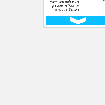
האם להתגרש בשביל
אהבה? או שזה רק
ריגוש?
(דנה, בת 35)