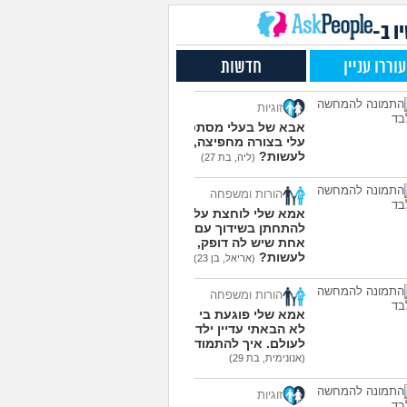
שלי תקוע אצלי בגלל
4
חמה, מה לעשות איתו?
עצות
ו ב-
(אנונימי, בן 15)
ת או לא לסבית ומה
3
עוררו עניין
חדשות
ות עם זה?
(מייעצת
עצות
צת, בת 18)
זוגיות
את מתמודדים עם זה
6
(Glop,
אבא של בעלי מסתכל
עצות
עלי בצורה מחפיצה, מה
לעשות?
(ליה, בת 27)
עוד שאלות חדשות במדור
הורות ומשפחה
אמא שלי לוחצת עליי
להתחתן בשידוך עם כל
אחת שיש לה דופק, מה
לעשות?
(אריאל, בן 23)
הורות ומשפחה
אמא שלי פוגעת בי כי
לא הבאתי עדיין ילדים
לעולם. איך להתמודד?
(אנונימית, בת 29)
זוגיות