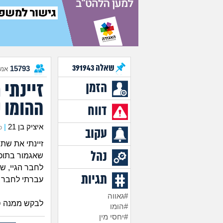
שאלה
391943
15793
אנש
זיינתי
הזמן
ההומו 
דווח
איציק בן 21
|
כת
עקוב
זיינתי את שת
נהל
שאגמור בתוכה,
לחבר הגיי, ש
תגיות
עברתי לחבר ה
#גאווה
לבקש ממנה סל
#הומו
#יחסי מין