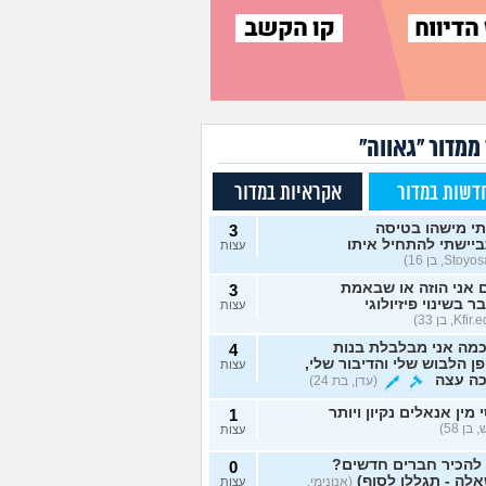
ממדור "גאווה"
דשות במדור
אקראיות במדור
י מישהו בטיסה
3
יישתי להתחיל איתו
עצות
אני הוזה או שבאמת
3
ר בשינוי פיזיולוגי
עצות
מה אני מבלבלת בנות
4
ן הלבוש שלי והדיבור שלי,
עצות
כה עצה
(עדן, בת 24)
 מין אנאלים נקיון ויותר
1
 בן 58)
עצות
 להכיר חברים חדשים?
0
לה - תגללו לסוף)
(אנונימי,
עצות