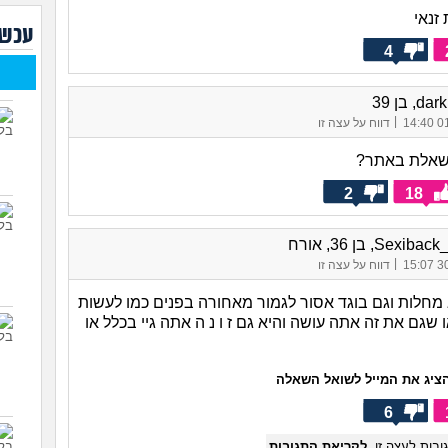
חבר 
זנאי
המל
עכשי
4
לסבי
לעש
ומתייע
d, בן 39
|
01/
דווח על עצה זו
איך 
בן 22)
ל שאלת באתר?
2
18
Sexi, בן 36, אורח
|
30/
דווח על עצה זו
 מחלות וגם בוגד אסור לגמור מאחורה בפנים כמו לעשות
ו שגם את זה אתה עושה והיא גם ז ו נ ה אתה גיי בכלל או
ציג את המייל לשואל השאלה
6
בות לעצה זו.
לקריאת התגובות