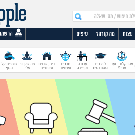
הרשמה
עצות
מה קורה?
טיפים
מהבקו"ם... ועד
לימודים
עבודה
חברים
בית, שכנים
מה שעובר
שומרים על
מתי?!
וסטודנטים
וקריירה
ואנשים
ושותפים
עליי
הגוף