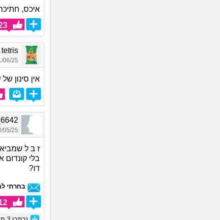
איכס, חתיכת 
23
ark tetris
06/25 14:40
אין סינון ש
back_6642
05/25 15:07
ז ב ל שמביא
בלי קונדום א
דו?
בחרתי לה
12
נכתבו
3
תגו