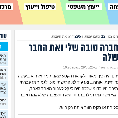
עוד 
295
12
ים צפו,
כתבו עצות, ו-
דרגו את העצות.
 חברה טובה שלי ואת החבר
ח
שלה
ראית
והתב
(Stoyosach, בן 16)
ב את השאלה ב-29/05/25 בשעה 10:26
האם 
מדוב
יהם היה כיף מאוד ולקראת הקטע שאני גומר אז היא ביקשה
(Kfir.edri.r, בן 33)
 זיינתי אותה... ואז עוד לא הרגשתי מוכן לגמור אז עברתי
עד כ
תיהם היו בדוגי שככה היה לי קל לעבור מאחד לאחד,
באופ
צרי
גיי וישר גמרתי לו בתחת, היא התעצבנה שלא גמרתי בה
יחסי
(יוליש,
יחה או סקס חוזר איתה רק היא?
איך
(לשא