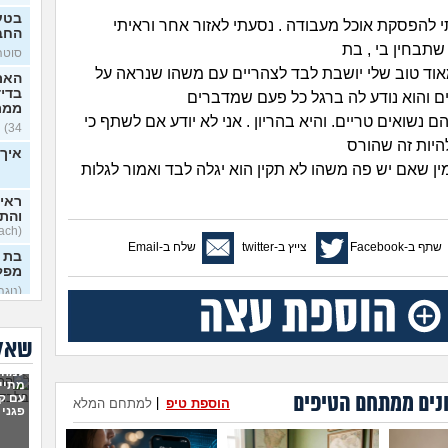
בטע
י להפסקת אוכל מעבודה . נסעתי לאזור אחר וראיתי
החב
תבחין בי , בת
סוטה, 
אוד טוב שלי יושבת לבד לצהריים עם משהו שנראה על
האם
בדי
ם והוא נודע לה ברגל כל פעם שמדברים
ממר
ם נשואים טריים. והיא בהריון . אני לא יודע אם לשתף כי
34)
היות זה שהורס
איך 
ין שאם יש פה משהו לא תקין הוא יגלה לבד ואמור לגלות
ראית
והתב
(Stoyosach, בן 16)
שתף ב-Facebook
צייץ ב-twitter
שלח ב-Email
בת 
מפל
(נוגה,
על 
הישר
שאלו
(תמיד 
למה 
תוהה
מתיי
לפתח
נים ממתחם הטיפים
עם קר
הוספת טיפ
|
למתחם המלא
או 
פגני 
(פוזיצי
אני 