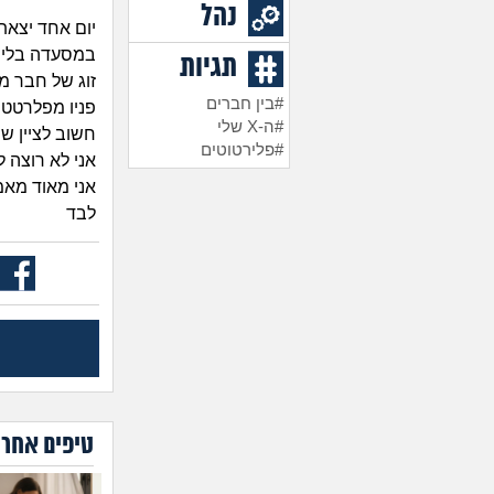
נהל
יום אחד יצאת
במסעדה בלי ש
תגיות
זוג של חבר מ
#בין חברים
פניו מפלרטטי
#ה-X שלי
חשוב לציין שה
#פלירטוטים
אני לא רוצה ל
אני מאוד מאמ
לבד
טיפים אחרו