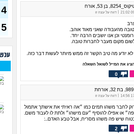
בחיי
8, בן 53, אורח
4
עדיף
|
09/
דווח על עצה זו
לנס
(אנוני
רב
5
מפח
טובה מהעבודה שאני מאוד אוהב.
חברו
ומנטי וכן אנו יושבים הרבה יחד.
שאנ
(אנוני
לשום מקום מעבר לחברות טובה.
שנכ
א יודע מה טיב הקשר זה ממש מיותר לעשות דבר כזה.
עכשי
בת 22)
ציג את המייל לשואל השאלה
למה 
נחמ
0
לבנ
23)
איך 
בגד
|
17/
דווח על עצה זו
האם
רוק לחבר משהו תמים כמו ״אה ראיתי את אישתך אתמול
לי מ
פה״ או אפילו להוסיף ״עם מישהו״ ולתת לו לעבוד משם.
24)
טוח שיש פה משהו מסריח, אבל טבע האדם..:
בחי
2