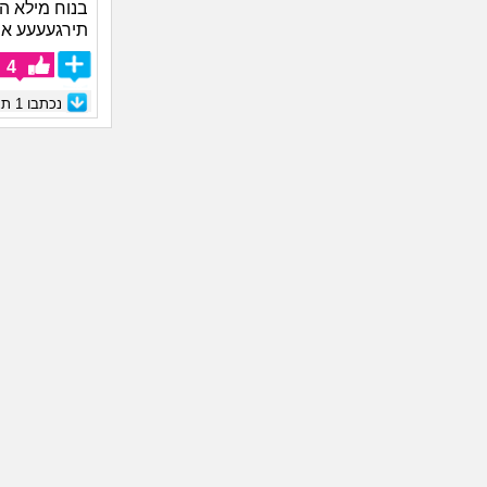
בנוח מילא ה
תירגעעעע אחי
4
נכתבו
1
תגו