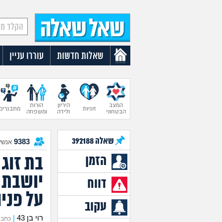
שאלות חדשות
עוררו עניין
המצב
היריון
הורות
זוגיות
מתבגרים
הבטחוני
ולידה
ומשפחה
שאלה
392188
9383
אנשים
בת זוג
הזמן
יושבת 
דווח
על פני
עקוב
רוי בן 43
|
כתב את ה