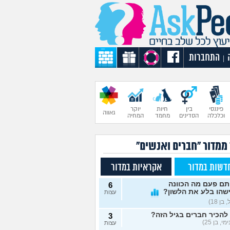
התחברות
|
פיננסי
בין
חיות
יוקר
גאווה
וכלכלה
הסדינים
מחמד
המחיה
 ממדור "חברים ואנשים"
דשות במדור
אקראיות במדור
תם פעם מה הכוונה
6
שהו בלע את הלשון?
עצות
בן 18)
להכיר חברים בגיל הזה?
3
י, בן 25)
עצות