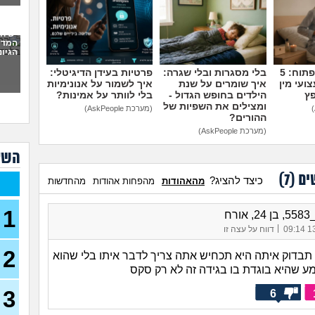
בשי
איך
יש ח
אני 
המדי
איך
הגיונ
אני 
מדברים על זה פתוח: 5
בלי מסגרות ובלי שגרה:
פרטיות בעידן הדיגיטלי:
להצ
ועי מין
איך שומרים על שנת
איך לשמור על אנונימיות
פץ
הילדים בחופש הגדול -
בלי לוותר על אמינות?
2 ח
ומצילים את השפיות של
(מערכת AskPeople)
מהעב
ההורים?
(מערכת AskPeople)
מתיי
השא
מזיי
קארט, 
ים (
7
)
כיצד להציג?
מהאהודות
מהפחות אהודות
מהחדשות
איפה
(אריאל
1
ורח
למצ
|
13/
דווח על עצה זו
בתרב
(איש ע
2
ל תבדוק איתה היא תכחיש אתה צריך לדבר איתו בלי שהוא
האם
מע שהיא בוגדת בו בגידה זה לא רק סקס
מאנ
בן 27)
3
6
שאל