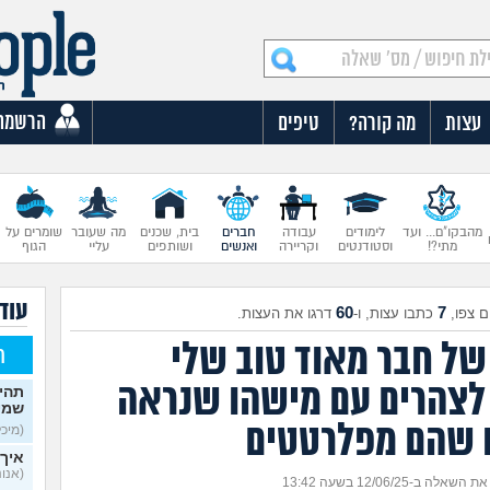
הרשמה
עצות
מה קורה?
טיפים
מהבקו"ם... ועד
לימודים
עבודה
חברים
בית, שכנים
מה שעובר
שומרים על
מתי?!
וסטודנטים
וקריירה
ואנשים
ושותפים
עליי
הגוף
עוד
60
7
 צפו,
כתבו עצות, ו-
דרגו את העצות.
 של חבר מאוד טוב שלי
ח
לצהרים עם מישהו שנראה
תהי
שמי
ו שהם מפלרטטים
(מיכל, 
איך 
(אנונימ
שאלה ב-12/06/25 בשעה 13:42