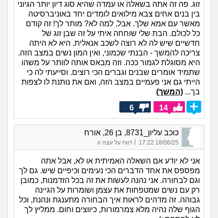
זוג. פה זה אתה בשאלה או עמדה שהיא סוג דיון יותר הגיוני
בין בנים אחים צבא מילואים לומדים יחד באוניברסיטה
מאשר עם אמא שלך. אבל, למה לא? מותר לך! זה קודם
כל לכולם. הבת שלי שוחחה איתי על זה שבן זוג של
חדשיים שיש לה לא רוצה לשכב אנאלית. היא לא היתה
צריכה להמשך - הבנתי שכמוני, ואין המון נשים במצב הזה.
היא מסוגלת לגמור ככה. וזה מבאס אותה לוותר על משהו
שתמיד אומרים שבנים וגברים הכי רוצים. וסייעתי לה כי
הייתי גם אני פעמיים במצב הזה, ואם את נותנת לו לצפות
בך...
(המשך)
6
14
כוכב עליון_8731, בן 26, אורח
|
18/06/25 17:22
דווח על עצה זו
אני לא יודע אם השאלה האמיתית או לא, אבל אתה
מפספס את אחד הדברים הכי נעימים וכיפיים שיש. גם לך
וגם לבחורה. אני נהנה לעשות את זה בכל הזדמנות, כמובן
רק עם נשים שמטפחות את עצמן ושומרות על הגיינה
גבוהה. זה מדהים לראות איך הבחורה מתענגת ונהנת, וכל
הגוף שלה נהיה מלא צמרמורות, כיווצים וחום. ממליץ לך