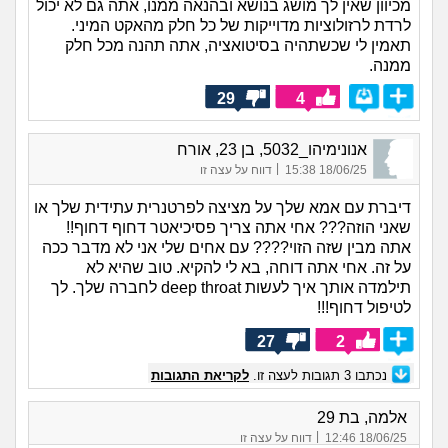
מכיוון שאין לך מושג בנושא ובהנאה ממנו, אתה גם לא יכול
לרדת לרזולוציות מדוייקות של כל חלק מהאקט המיני.
תאמין לי שכשתהיה בסיטואציה, אתה תהנה מכל חלק
ממנה.
29
4
אנונימיהו_5032, בן 23, אורח
|
18/06/25 15:38
דווח על עצה זו
דיברת עם אמא שלך על מציצה לפרטנרית עתידית שלך או
שאני הוזה??? אחי אתה צריך פסיכיאטר דחוף דחוף!!
אתה מבין שזה הזוי???? עם אחים שלי אני לא מדבר ככה
על זה. אחי אתה דוחה, בא לי להקיא. טוב שהיא לא
תילמדה אותך איך לעשות deep throat לחברה שלך. לך
לטיפול דחוף!!!
27
2
נכתבו
3
תגובות לעצה זו.
לקריאת התגובות
אלמה, בת 29
|
18/06/25 12:46
דווח על עצה זו