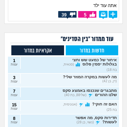
אתה עוד ילד
39
5
עוד ממדור "בין הסדינים"
חדשות במדור
אקראיות במדור
איחור של כמעט שש וחצי
1
בגלולות יסמין פלוס
(סנאית,
עצות
בת 18)
מה לעשות במקרה המוזר שלי?
3
(דן, בן 42)
עצות
מתבגרים שנכנסו באמצע סקס
7
שלנו ההורים
(שלי88, בת 40)
עצות
האם זה חוקי?
(אנונימית,
15
עצות
בת 25)
תדירות סקס, מה אפשר
8
לעשות?
(נשוי, בן 28)
עצות