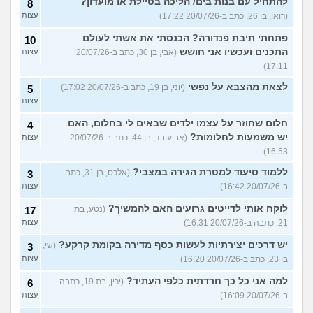
להתחיל עם בנות בים/ הליכה בטיילת או מועדון?
8
(רואי, בן 26, כתב ב-20/07/26 17:22)
עצות
פתחתי תיבת פנדורה? הכנסתי את אשתי לעולם
10
התכנים ועכשיו אני חושש
(אבי, בן 30, כתב ב-20/07/26
עצות
17:11)
לצאת מהצבא על נפשי
(יוני, בן 19, כתב ב-20/07/26 17:02)
5
עצות
חלום שחוזר על עצמו ילדים שבאים לי בחלום, האם
4
יש משמעות לחלומות?
(אב עובד, בן 44, כתב ב-20/07/26
עצות
16:53)
ללמוד סיעוד למטרת הגירה במצבי?
(אלכס, בן 31, כתב
3
ב-20/07/26 16:42)
עצות
לוקח אותי לדייטים גרועים האם להמשיך?
(נטע, בת
17
21, כתבה ב-20/07/26 16:31)
עצות
יש דרכים יצירתיות לעשות כסף מדירה בקומת קרקע?
(שי,
3
בן 23, כתב ב-20/07/26 16:20)
עצות
למה אני כל כך חרדתית כלפי העתיד?
(ירין, בת 19, כתבה
6
ב-20/07/26 16:09)
עצות