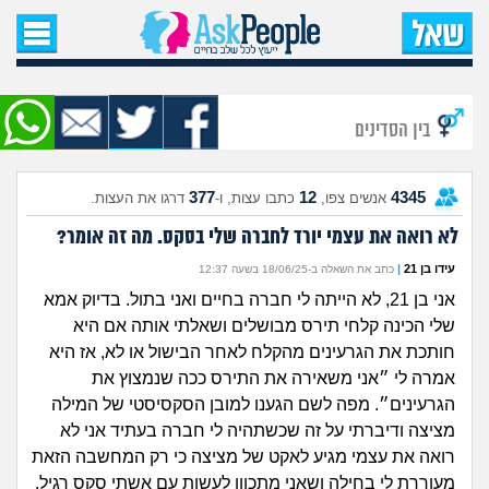
עמוד הבית
שאל שאלה
בין הסדינים
שאלות חדשות
377
12
4345
אנשים צפו,
כתבו עצות, ו-
דרגו את העצות.
שאלות שעוררו עניין
לא רואה את עצמי יורד לחברה שלי בסקס. מה זה אומר?
עצות חדשות
עידו בן 21
|
כתב את השאלה ב-18/06/25 בשעה 12:37
אני בן 21, לא הייתה לי חברה בחיים ואני בתול. בדיוק אמא
מה קורה כאן?
שלי הכינה קלחי תירס מבושלים ושאלתי אותה אם היא
חותכת את הגרעינים מהקלח לאחר הבישול או לא, אז היא
מתחם הטיפים
אמרה לי ״אני משאירה את התירס ככה שנמצוץ את
הגרעינים״. מפה לשם הגענו למובן הסקסיסטי של המילה
מדורים
מציצה ודיברתי על זה שכשתהיה לי חברה בעתיד אני לא
רואה את עצמי מגיע לאקט של מציצה כי רק המחשבה הזאת
מעוררת לי בחילה ושאני מתכוון לעשות עם אשתי סקס רגיל,