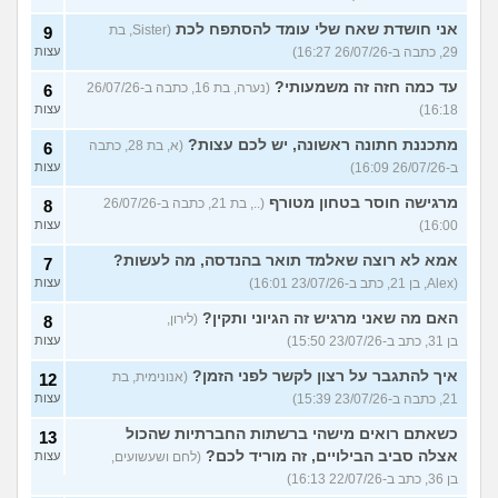
אני חושדת שאח שלי עומד להסתפח לכת
(Sister, בת
9
29, כתבה ב-26/07/26 16:27)
עצות
עד כמה חזה זה משמעותי?
(נערה, בת 16, כתבה ב-26/07/26
6
16:18)
עצות
מתכננת חתונה ראשונה, יש לכם עצות?
(א, בת 28, כתבה
6
ב-26/07/26 16:09)
עצות
מרגישה חוסר בטחון מטורף
(.., בת 21, כתבה ב-26/07/26
8
16:00)
עצות
אמא לא רוצה שאלמד תואר בהנדסה, מה לעשות?
7
(Alex, בן 21, כתב ב-23/07/26 16:01)
עצות
האם מה שאני מרגיש זה הגיוני ותקין?
(לירון,
8
בן 31, כתב ב-23/07/26 15:50)
עצות
איך להתגבר על רצון לקשר לפני הזמן?
(אנונימית, בת
12
21, כתבה ב-23/07/26 15:39)
עצות
כשאתם רואים מישהי ברשתות החברתיות שהכול
13
אצלה סביב הבילויים, זה מוריד לכם?
(לחם ושעשועים,
עצות
בן 36, כתב ב-22/07/26 16:13)