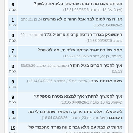
בגדים וזה לא מפריע לבעלי,
עצות
תהיתם פעם מה הכוונה שמישהו בלע את הלשון?
6
מה לעשות?
(דיאנה, בת 42)
(מיכל, גיל: 18, נכתב ב-05/08/26 15:51)
עצות
מחזור לאחר כמה שעות, זה
9
אני רוצה לטוס לבד אבל ההורים לא מרשים
בטוח?
(כ, בן 21, כתב
(שלומי, בן 21)
1
עצות
ב-05/08/26 15:42)
עצות
נשוי מפנטז על ליידיבויס
3
(מאטיטיהו, בן 37)
עצות
חימושניק בגדוד הנדסה קרבית פרופיל 72?
(מוהנדס, בן 20,
0
כתב ב-05/08/26 15:33)
עצות
למישהו יש עצה איך לדכא את
7
החשק המיני?
(יפה, בת 43)
עצות
אמא של בת זוגתי הרימה עליה יד, מה לעשות?
7
(אנונימי, בן 22, כתב ב-05/08/26 15:22)
עצות
עוד שאלות חדשות במדור
איך להכיר חברים בגיל הזה?
(אנונימי, בן 25, כתב ב-05/08/26
3
15:13)
עצות
שעת ארוחת ערב
(שואלת, בת 19, כתבה ב-04/08/26 13:14)
9
עצות
איך להמשיך לחיות? איך למצוא מטרה מספקת?
9
(מישהי, בת 16, כתבה ב-04/08/26 13:05)
עצות
לא שאלה, אלא סתם פריקה ואשמח שתכתבו לי מה
6
דעתכם
(נפוליטנה, בת 23, כתבה ב-03/08/26 18:04)
עצות
אחותי שוכבת עם מלא גברים וזה מוריד מהכבוד שלי
15
עצות