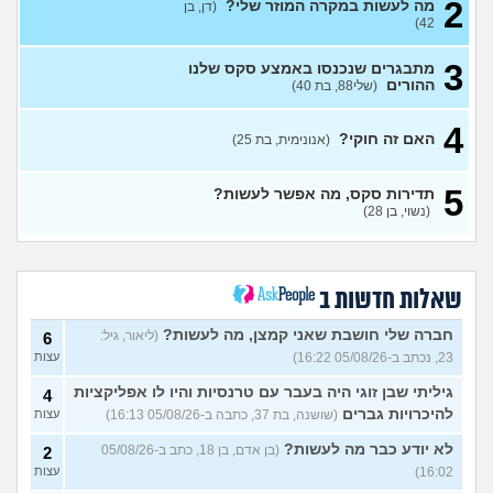
2
אפשרי להימשך לבחורה יפה
11
מה לעשות במקרה המוזר שלי?
(דן, בן
אבל בלי גוף מושך?
עצות
42)
(נערה, בת 16)
3
מתבגרים שנכנסו באמצע סקס שלנו
עשיתי את זה בפעם הראשונה
14
ההורים
(שלי88, בת 40)
עם בן מהשכבה… ועכשיו אני
עצות
מתה מפחד שהוא יספר לכולם
(בדוי, בת 15)
4
האם זה חוקי?
(אנונימית, בת 25)
בת 22 בתולה זה מוריד?
10
עצות
(Lora, בת 22)
5
תדירות סקס, מה אפשר לעשות?
מפנטז על חבר טוב שלי
(Pita, בן
4
(נשוי, בן 28)
28)
עצות
חרדי - נערות ליווי
(ישראל, בן
8
עצות
19)
שאלות חדשות ב
האם חוויתי תקיפה מינית?
14
עצות
חברה שלי חושבת שאני קמצן, מה לעשות?
(ליאור, גיל:
(רוויטל, בת 24)
6
23, נכתב ב-05/08/26 16:22)
עצות
בנות,אתן הייתן "מסדרות" את
5
אח שלכם במצב כזה?
עצות
גיליתי שבן זוגי היה בעבר עם טרנסיות והיו לו אפליקציות
4
(לוחם שקרוב ל'חרור, בן 21)
להיכרויות גברים
(שושנה, בת 37, כתבה ב-05/08/26 16:13)
עצות
מסאג׳יסט מעורער
4
לא יודע כבר מה לעשות?
(בן אדם, בן 18, כתב ב-05/08/26
2
עצות
(מסאג׳יסט מעורער, בן 26)
16:02)
עצות
אנחנו מקיימים יחסים עם
5