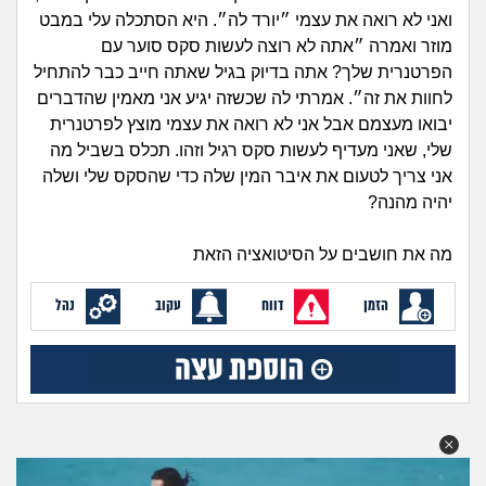
זוגיות
חיפוש שאלות
ואני לא רואה את עצמי ״יורד לה״. היא הסתכלה עלי במבט
|
מוזר ואמרה ״אתה לא רוצה לעשות סקס סוער עם
היריון ולידה
הרשמה
התחברות
הפרטנרית שלך? אתה בדיוק בגיל שאתה חייב כבר להתחיל
לחוות את זה״. אמרתי לה שכשזה יגיע אני מאמין שהדברים
הורות ומשפחה
יבואו מעצמם אבל אני לא רואה את עצמי מוצץ לפרטנרית
שלי, שאני מעדיף לעשות סקס רגיל וזהו. תכלס בשביל מה
מתבגרים
אני צריך לטעום את איבר המין שלה כדי שהסקס שלי ושלה
יהיה מהנה?
מהבקו"ם... ועד מתי?!
מה את חושבים על הסיטואציה הזאת
לימודים וסטודנטים
הזמן
דווח
עקוב
נהל
עבודה וקריירה
חברים ואנשים
בית, שכנים ושותפים