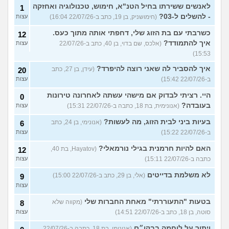
לאנשים ששירתו בחיל הטנ"א, חימוש, טכנולוגיה ואחזקה
1
- להשלים ל-03?
(חימושניק, בן 19, כתב ב-22/07/26 16:04)
עצות
כשרבתי עם בת הזוג שלי, דחפתי אותה מתוך כעס.
12
איך להתמודד?
(אלכס, שם בדוי, בן 40, כתב ב-22/07/26
עצות
15:53)
איך להסביר לה שאני רוצה להיפרד?
(עידן, בן 27, כתב
20
ב-22/07/26 15:42)
עצות
היי. רציתי לבדוק אם מישהי עשתה לאחרונה טירונות
0
בעובדה?
(אנונימית, בת 18, כתבה ב-22/07/26 15:31)
עצות
בעיות ביני לבית הזוג, מה לעשות?
(אנונימי, בן 24, כתב
6
ב-22/07/26 15:22)
עצות
האם להיות חרמנית בגילי נורמאלי?
(Hayatov, בת 40,
12
כתבה ב-22/07/26 15:11)
עצות
לא משלמת בדייטים
(אלי, בן 29, כתב ב-22/07/26 15:00)
9
עצות
בטעות "התעוררתי" מאחת החברות שלי
(מקווה שלא
8
סוטה, בן 18, כתב ב-22/07/26 14:51)
עצות
ויתור על לוחמה בבקו״ם
(אנונימי, בת 18, כתבה ב-22/07/26