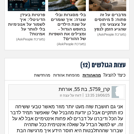
מדברים על זה
בלי מסגרות ובלי
פרטיות בעידן
פתוח: 5 מיתוסים
שגרה: איך שומרים
הדיגיטלי: איך
על צעצועי מין
על שנת הילדים
לשמור על אנונימיות
שהגיע הזמן לנפץ
בחופש הגדול -
בלי לוותר על
ומצילים את השפיות
אמינות?
(מערכת AskPeople)
של ההורים?
(מערכת AskPeople)
(מערכת AskPeople)
עצות הגולשים (
12
)
כיצד להציג?
מהאהודות
מהפחות אהודות
מהחדשות
קרן_5759, בת 55, אורחת
|
19/06/25 13:35
דווח על עצה זו
אני גם חושבת שזה מעט יותר מוזר מאשר טבעי ששיחה
כזו תתקיים אבל כן יודעת מהבניל שלי שאפשר תמיד לדבר
על הכל ודיברנו על דברים לא פחות אינטימיים אבל לא על
זה. יש למשל הבדל על שאלה אינטימית ככל שתהיה
שברור שההתלבטות היא חוסר הידע איך מרגישה הבת