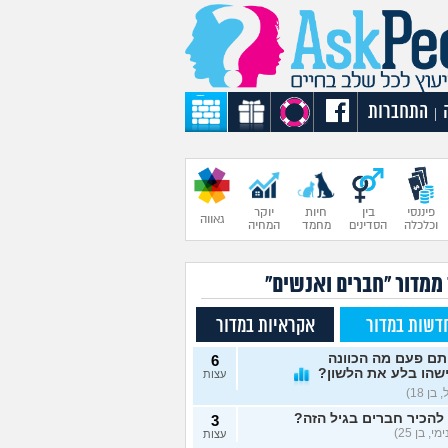
התחברות
|
פיננסי
בין
חיות
יוקר
גאווה
וכלכלה
הסדינים
מחמד
המחיה
 ממדור "חברים ואנשים"
דשות במדור
אקראיות במדור
תם פעם מה הכוונה
6
שהו בלע את הלשון?
עצות
בן 18)
להכיר חברים בגיל הזה?
3
י, בן 25)
עצות