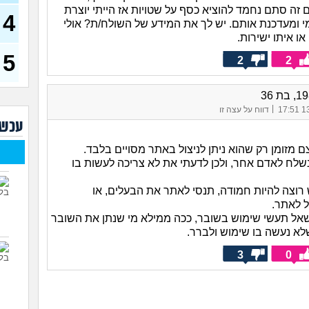
בחיי
זה סתם נחמד להוציא כסף על שטויות אז הייתי יוצרת
4
י ומעדכנת אותם. יש לך את המידע של השולח/ת? אולי
עדיף
לנס
ו איתו ישירות.
(אנוני
5
2
2
מפח
חברו
שאנ
(אנוני
|
13/
דווח על עצה זו
שנכ
עכשי
בת 22)
 מזומן רק שהוא ניתן לניצול באתר מסויים בלבד.
למה 
נחמ
נשלח לאדם אחר, ולכן לדעתי את לא צריכה לעשות בו
לבנ
23)
וצה להיות חמודה, תנסי לאתר את הבעלים, או
איך 
 לאתר.
בגד
שאל תעשי שימוש בשובר, ככה ממילא מי שנתן את השובר
שלא נעשה בו שימוש ולברר.
האם
לי מ
3
0
24)
בחי