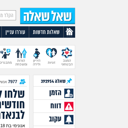
שאלות חדשות
עוררו עניין
המצב
היריון
הורות
זוגיות
מתבגרים
הבטחוני
ולידה
ומשפחה
שאלה
392954
7977
אנשים
הזמן
חודשים
דווח
לבנאדם
עקוב
אנונימי בת 18