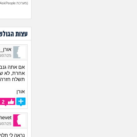
(מערכת AskPeople)
עצות הגולש
אורן_6798, בן 41, אורח
07/25 14:46
אם אתה גנב
אחרת, לא של
תשלח חזרה או שתדבר עם e
אורן
2
Shalhevet
07/25 11:52
נראה לי תלו