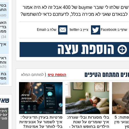
בטע
לפני כמה חודשים שלחו לי שובר buyme של 400 אבל זה לא היה אמור
החב
 לבנאדם שאני לא מכירה בכלל, לדעתכם כדאי להשתמש?
סוטה, 
האם
בדי
שתף ב-Facebook
צייץ ב-twitter
שלח ב-Email
ממר
34)
איך 
ראית
והתב
(Stoyosach, בן 16)
נים ממתחם הטיפים
בת 
הוספת טיפ
|
למתחם המלא
מפל
(נוגה,
על 
הישר
שאלו
(תמיד 
למה 
תוהה
מתיי
לפתח
עם קר
או 
מדברים על זה פתוח: 5
בלי מסגרות ובלי שגרה:
פרטיות בעידן הדיגיטלי:
פגני 
(פוזיצי
ועי מין
איך שומרים על שנת
איך לשמור על אנונימיות
פץ
הילדים בחופש הגדול -
בלי לוותר על אמינות?
אני 