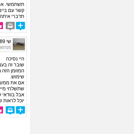
תשתמשי. אם 
קשר עם ביימ
תדברי איתה א
שי 1989, בת 36
07/25 17:51
היי נסיכה
שובר זה בעצם
המזומן הזה 
שימוש.
אם את ממש ר
שתשלחי מייל
אבל בוודאי 
יוכל לראות 