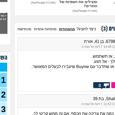
ומצילים את השפיות של
(מערכת AskPeople)
בשי
ההורים?
איך
(מערכת AskPeople)
יש ח
אני 
המדי
איך
הגיונ
אני 
ים (
3
)
כיצד להציג?
מהאהודות
מהפחות אהודות
מהחדשות
להצ
2 ח
מהעב
|
13/
דווח על עצה זו
מתיי
, אז תשתמש.
השא
מזיי
ך - אל תגע.
קארט, 
Buym שיעבירו לבעלים המאושר.
איפה
(אריאל
1
למצ
בתרב
0
(איש ע
2
האם
, בת 39
מאנ
|
13/
דווח על עצה זו
בן 27)
3
שאל
י כמה את צריכה את הכסף. אם זה ממש קריטי לך,