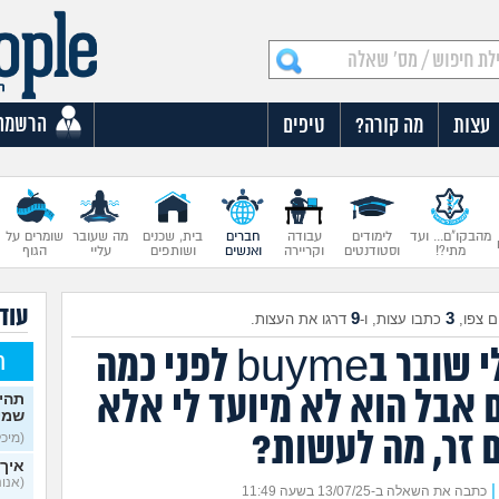
הרשמה
עצות
מה קורה?
טיפים
מהבקו"ם... ועד
לימודים
עבודה
חברים
בית, שכנים
מה שעובר
שומרים על
מתי?!
וסטודנטים
וקריירה
ואנשים
ושותפים
עליי
הגוף
עוד
9
3
 צפו,
כתבו עצות, ו-
דרגו את העצות.
שלחו לי שובר בbuyme לפני כמה
ח
 אבל הוא לא מיועד לי אלא
תהי
שמי
 זר, מה לעשות?
(מיכל, 
איך 
(אנונימ
|
כתבה את השאלה ב-13/07/25 בשעה 11:49