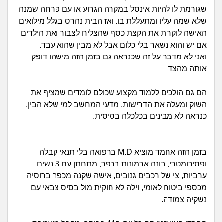
זוגיות
חיפוש שאלות
שגורמת לו להיות אינסל במקרה הגרוע או עם פרחה שמנה
|
שלא שמה עליו ומתעללת בו. ואז הבית נהרס בגלל מילואים
היריון ולידה
הרשמה
התחברות
האישה לוקחת את הקצת כסף שהצליח לצבור ואת הילדים
אם יש והוא נשאר בלי כלום אבל לא מבין שהוא עבד.
הורות ומשפחה
ואני לא מדבר על זה שכנראה גם בזמן הזה מישהו דופק
אותה מהצד.
מתבגרים
הם גם הולכים ללמוד מקצוע שכולם לומדים שמציף את
מהבקו"ם... ועד מתי?!
השוק ומעלה את הדרישות. מדעי המחשב למי שלא הבין.
כנראה לא מבינים בכלכלה בסיסית.
לימודים וסטודנטים
עבודה וקריירה
בזמן הזה אחמד מוציא M.D ברפואה בלי תנאי קבלה
ופסיכומטרי, בונה ארמונות בכפר, מתחתן עם 3 נשים
חברים ואנשים
ערביות, צי של רכבים גנובים, אישה שקנה מכפר ברוסיה
מכספי ביטוח לאומי, וילה לא חוקית מול בסיס צבאי עם
נשקיה צמודה.
בית, שכנים ושותפים