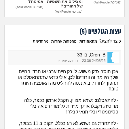
ומצילים את השפיות
אמינות?
(מערכת AskPeople)
של ההורים?
(מערכת AskPeople)
(מערכת AskPeople)
עצות הגולשים (
5
)
כיצד להציג?
מהאהודות
מהפחות אהודות
מהחדשות
Oren_B, בן 33
|
24/08/25 23:36
דווח על עצה זו
אכן חוסר צדק משווע. לו רק היית ערבי או חרדי החיים
שלך היו מה זה וורודים! לכן, אולי כדאי שתתתאסלם או
תהפוך לחרדי. בוא ננסה להחליט מה האופציה היותר
טובה:
- להתאסלם: נשמע מצויין. תקבל ארמון בכפר, כלה
מרוסיה, ויקבלו אותך מיידית ללימודי רפואה בלי
פסיכומטרי ובלי תנאי קבלה!
- להתחרד: גם נשמע לא רע בכלל. תקום ב 11 בבוקר,