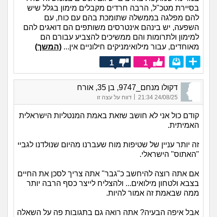
בסיירת מטכ"ל, הרבה חרדים מקבלים מימון בגלל שיש
להם מפלגה בממשלה שתומכת בהם עם כוח, עם
השפעה, יש בינהם אינטרסים משותפים הם דואגים להם
למימון ולתרומות והם ממשיכים להצביע עבורם הם
מאוחדים, עבור מילואימניקים חילוניים אין...
(המשך)
1
1
דקולו מנחם_9747, בן 35, אורח
|
24/08/25 21:34
דווח על עצה זו
קודם כול אני לא חושב שזאת באמת המנטליות הישראלית
האמיתית.
זה יותר עניין של שטיפות מוח שעברנו מהיום שנולדנו לגביי
"האתוס" הישראלי.
אם אתה רוצה להיחשב כ"גבר" אתה צריך לסכן את החיים
בצבא ולטחון מילואים... ולהצליח לייצר כסף הרבה יותר
ממה שבאמת זה אמור להיות.
אבל איפה הבעיה? אתה רואה גם בתגובות פה על השאלה