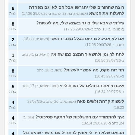
רוצה שההורים שלי יתגרשו אבל הם לא וגם מפחדת
6
להעלות את הנושא
(אנונימית, בת 23, כתבה ב-29/07/26 17:36)
עצות
גיליתי שאבא שלי בוגד באמא שלי, מה לעשות?
8
(אנונימי, בן 13, כתב ב-29/07/26 17:25)
עצות
אם לא אגיע לצו גיוס בגלל מצבי הנפשי
(מלשבית, בת 18,
2
כתבה ב-29/07/26 17:05)
עצות
לתת לה זמן ולהשאיר המצב כמו שהוא?
(Flo-T, בן 41, כתב
1
ב-29/07/26 16:56)
עצות
תדירות סקס, מה אפשר לעשות?
(נשוי, בן 28, כתב
8
ב-29/07/26 16:45)
עצות
איבדתי את הבתולים על נערת ליווי
(סתם מישהו, בן 17, כתב
5
ב-29/07/26 16:34)
עצות
לעשות קרחת ולשים פאה
(אנונימי, בן 20, כתב ב-29/07/26
4
16:23)
עצות
איך להתמודד עם ההשלכות של התקף פסיכוטי?
(ג'וני, בן
4
24, כתב ב-29/07/26 16:14)
עצות
מבואס שלא היה לי אומץ להתחיל עם מישהי שהיא בול
4