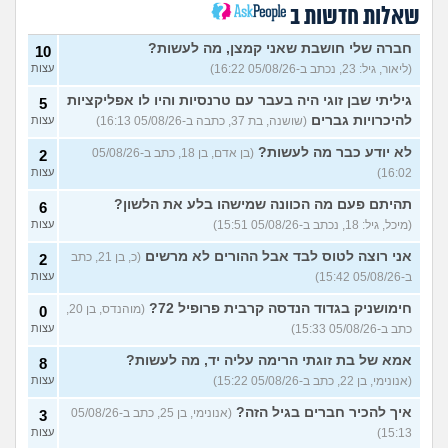
בן 27)
שאלות חדשות ב
שאלה לבנות שעברו פרום
1
בחייהן
(ליהיא, בת 18)
חברה שלי חושבת שאני קמצן, מה לעשות?
עצות
10
(ליאור, גיל: 23, נכתב ב-05/08/26 16:22)
עצות
עדיף להיות פשוט לבד או
3
לנסות להפגש עם חברות?
עצות
גיליתי שבן זוגי היה בעבר עם טרנסיות והיו לו אפליקציות
5
(אנונימית, בת 17)
להיכרויות גברים
(שושנה, בת 37, כתבה ב-05/08/26 16:13)
עצות
מפחדת שהקשר שלי ושל
5
חברות שלי ישתנה כשידעו
עצות
לא יודע כבר מה לעשות?
(בן אדם, בן 18, כתב ב-05/08/26
2
שאני נמשכת גם לנשים
16:02)
עצות
(אנונימית, בת 19)
בת עוד מעט 23, אני מרגישה
תהיתם פעם מה הכוונה שמישהו בלע את הלשון?
7
6
שנכשלתי לפעמים
(אנונמית,
עצות
(מיכל, גיל: 18, נכתב ב-05/08/26 15:51)
עצות
בת 22)
אני רוצה לטוס לבד אבל ההורים לא מרשים
(כ, בן 21, כתב
2
למה בנות בממוצע הרבה יותר
12
ב-05/08/26 15:42)
עצות
נחמדות לבנות אחרות מאשר
עצות
לבנים?
(Itay Daniel Asael, בן
חימושניק בגדוד הנדסה קרבית פרופיל 72?
(מוהנדס, בן 20,
0
23)
כתב ב-05/08/26 15:33)
עצות
איך יש אנשים שישנים עם
5
בגדים?
(נעם, בן 14)
עצות
אמא של בת זוגתי הרימה עליה יד, מה לעשות?
8
(אנונימי, בן 22, כתב ב-05/08/26 15:22)
עצות
האם להרשות לאחרים לקבוע
9
לי מה ללבוש?
(סיון, בת
עצות
איך להכיר חברים בגיל הזה?
(אנונימי, בן 25, כתב ב-05/08/26
3
24)
15:13)
עצות
ספרים בעברית בקובץ PDF