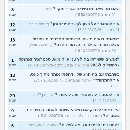
האם מה שאני מרגיש זה הגיוני ותקין?
(לירון,
8
בן 31, כתב ב-23/07/26 15:50)
עצות
איך להתגבר על רצון לקשר לפני הזמן?
(אנונימית, בת
12
21, כתבה ב-23/07/26 15:39)
עצות
כשאתם רואים מישהי ברשתות החברתיות שהכול
13
אצלה סביב הבילויים, זה מוריד לכם?
(לחם ושעשועים,
עצות
בן 36, כתב ב-22/07/26 16:13)
לאנשים ששירתו בחיל הטנ"א, חימוש, טכנולוגיה ואחזקה
1
- להשלים ל-03?
(חימושניק, בן 19, כתב ב-22/07/26 16:04)
עצות
כשרבתי עם בת הזוג שלי, דחפתי אותה מתוך כעס.
13
איך להתמודד?
(אלכס, שם בדוי, בן 40, כתב ב-22/07/26
עצות
15:53)
איך להסביר לה שאני רוצה להיפרד?
(עידן, בן 27, כתב
20
ב-22/07/26 15:42)
עצות
היי. רציתי לבדוק אם מישהי עשתה לאחרונה טירונות
0
בעובדה?
(אנונימית, בת 18, כתבה ב-22/07/26 15:31)
עצות
בעיות ביני לבית הזוג, מה לעשות?
(אנונימי, בן 24, כתב
6