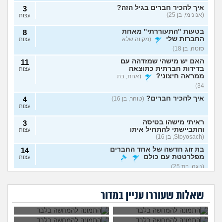
איך להכיר חברים בגיל הזה?
3
(אנונימי, בן 25)
עצות
בטעות "התעוררתי" מאחת
8
החברות שלי
(מקווה שלא
עצות
סוטה, בן 18)
האם יש מישהי שמזדהה עם
11
בדידות חברתית כתוצאה
עצות
ממראה חיצוני?
(אחת, בת
34)
איך להכיר חברים?
(טוהר, בן 16)
4
עצות
ראיתי מישהו בטיסה
3
והתביישתי להתחיל איתו
עצות
(Stoyosach, בן 16)
בת זוג חדשה של אחד החברים
14
מפלרטטת עם כולם
עצות
(נוגה, בת 25)
למה אשכנזים
עמוק בלב החילונים
על מה בעצם הנשים
מתייחסים לחפלות
עדיין מאמינים
13
יש חיילת שמבזה את
הייתם הולכים לאח
עם קריוקי כמו משהו
בהקב"ה?
הישראליות מתלוננות?
עצות
המדים בטיקטוק. זה
הגדול?
פגני נחות?
שאלות שעוררו עניין במדור
הגיוני?
(תמיד אישה, בן 36)
תוהה לעצמי אם אני מתחיל
3
לפתח דפוס התנהגות בעייתי
עצות