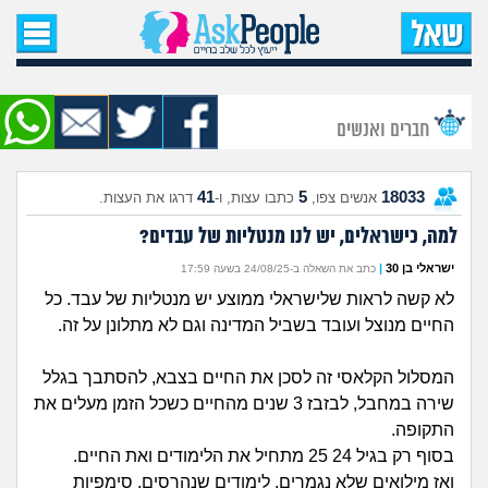
עמוד הבית
שאל שאלה
חברים ואנשים
שאלות חדשות
41
5
18033
אנשים צפו,
כתבו עצות, ו-
דרגו את העצות.
שאלות שעוררו עניין
למה, כישראלים, יש לנו מנטליות של עבדים?
עצות חדשות
ישראלי בן 30
|
כתב את השאלה ב-24/08/25 בשעה 17:59
לא קשה לראות שלישראלי ממוצע יש מנטליות של עבד. כל
מה קורה כאן?
החיים מנוצל ועובד בשביל המדינה וגם לא מתלונן על זה.
מתחם הטיפים
המסלול הקלאסי זה לסכן את החיים בצבא, להסתבך בגלל
שירה במחבל, לבזבז 3 שנים מהחיים כשכל הזמן מעלים את
התקופה.
מדורים
בסוף רק בגיל 24 25 מתחיל את הלימודים ואת החיים.
ואז מילואים שלא נגמרים, לימודים שנהרסים, סימפיות