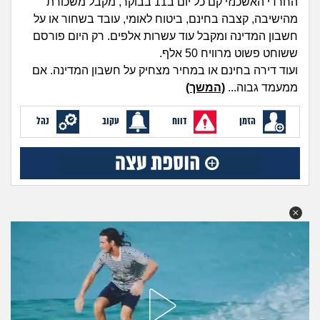
החרדי האשכנזי קם כל יום ב11 בבוקר, מקבל משכורת
מה שעובר עליי
מהישיבה, קצבה בחינם, ביטוח לאומי, עובד בשחור או על
חשבון המדינה ומקבל עוד עשרות אלפים. רק היום פורסם
שומרים על הגוף
ששוחט פשוט מרוויח 50 אלף.
ועוד דירה בחינם או במחיר מצחיק על חשבון המדינה. אם
פיננסי וכלכלה
ממעמד גבוה...
(המשך)
בין הסדינים
הזמן
דווח
עקוב
נהל
חיות מחמד
יוקר המחיה
גאווה