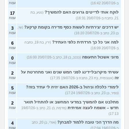
ב-20/07/26 16:42)
עצות
לוקח אותי לדייטים גרועים האם להמשיך?
(נטע, בת
17
21, כתבה ב-20/07/26 16:31)
עצות
יש דרכים יצירתיות לעשות כסף מדירה בקומת קרקע?
(שי,
3
בן 23, כתב ב-20/07/26 16:20)
עצות
למה אני כל כך חרדתית כלפי העתיד?
(ירין, בת 19, כתבה
6
ב-20/07/26 16:09)
עצות
מיוני אשכול התעופה
(ככככ, בן 18, כתב ב-20/07/26 16:00)
0
עצות
עשיתי מיקרובליידינג לפני חמש שנים ואני מתחרטת על
2
זה
(אנונימית, בת 23, כתבה ב-19/07/26 17:35)
עצות
לימודי כלכלה וניהול ב-2026 האם יהיה לי עתיד בזה?
5
(כפיר, בן 23, כתב ב-19/07/26 17:24)
עצות
מתלבט אם להמשיך במדעי המחשב או להתחיל תואר
2
חדש – אשמח לעצה אמיתית
(מדמח, בן 21, כתב ב-19/07/26
עצות
17:13)
מה הדרך הכי טובה ללמוד למבחן?
(אודי, בן 20, כתב
4
ב-19/07/26 17:04)
עצות