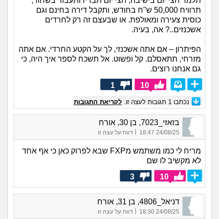
תלמד חצי יום בישיבה, חצי יום תבריז ותעבוד בשחור,
תרוויח 50,000 ש"ח בחודש, ותקבל דירה בחינם וגם
כוסית צעירה ומאולפת. או שבעצם זה רק לחרדים
אשכנזים..? אה, בעיה.
הפיתרון – אם אתה אשכנזי, לך על הקטע החרדי. אם אתה
מזרחי, תתאסלם. קל ופשוט. אל תשכח לספר איך היה, כי
גם אנחנו רוצים.
1
10
נכתבו
1
תגובות לעצה זו.
לקריאת התגובות
בזאזי_7023, בן 30, אורח
|
24/08/25 18:47
דווח על עצה זו
מריח לי כמו משתמש מFXP שבא לפרוק כאן כי אף אחד
לא מקשיב לו שם
3
10
דניאל_4806, בן 31, אורח
|
24/08/25 18:30
דווח על עצה זו