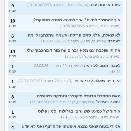
4
בחינם?
(Rin, בת 19)
שעת ארוחת ערב
עצות
(שואלת, בת 19, כתבה ב-04/08/26 13:14)
9
עצות
עוד שאלות חדשות במדור
איך להמשיך לחיות? איך למצוא מטרה מספקת?
10
(מישהי, בת 16, כתבה ב-04/08/26 13:05)
עצות
לא שאלה, אלא סתם פריקה ואשמח שתכתבו לי מה
6
דעתכם
(נפוליטנה, בת 23, כתבה ב-03/08/26 18:04)
עצות
אחותי שוכבת עם מלא גברים וזה מוריד מהכבוד שלי
14
(מישהו, בן 20, כתב ב-03/08/26 17:53)
עצות
לעבור מגוב ללוחמה
(קולית, בת 20, כתבה ב-03/08/26
1
17:42)
עצות
היי חייב שאלה לגבי אייפון
(ליעוז, בן 28, כתב ב-03/08/26 17:33)
1
עצות
האם הסתרת פרופיל פיקטיבי ומחיקת חיפושים
8
נחשב בגידה?
(בדרןהסקרן, בן 33, כתב ב-03/08/26 17:24)
עצות
איחור של כמעט שש וחצי בגלולות יסמין פלוס
1
(סנאית, בת 18, כתבה ב-03/08/26 17:13)
עצות
אני די בטוח שאני נמצא איפשהו על הרצף ואני לא יודע
4