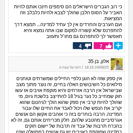
כי רוב הגברים הישראלים הם סימפים חינכו אותם להיות
האביר על הסוס הלבן שהולך לצבא ולהיות כלבלב וזה
המציאות.
ועם הערבים והחרדים אין לך עתיד למדינה... תמצא דרך
להתפרנס שלא קשורה למקום שבו אתה נמצא והיא
תאפשר לך להתפרנס גם מחו"ל ותעזוב
4
7
אלון, בן 35
|
24/08/25 18:16
דווח על עצה זו
אין ספק שזה לא הוגן כלפיי החיילים שמשרתים וטוחנים
מילואים כל השיבושים האלה בחיים, זה נוצר מתוך מצב
שבישראל אין הרבה אזרחים והיא מוקפת אויבים אז עשו
חוק שמחייב כל נער בגיל 18 להתייצב בלשכת גיוס, מי
שהולך להיות קרבי אין ספק שהוא הולך לגיהנום שהוא
יקריב את הנפש שלו ויכול לאבד את החיים שלו עבור
המדינה, הרבה בוחרים בזה כי אוהבים אקשן הם אנשים
אגרסיביים מהטבע שלהם, חלק מכריחים אותם גם, זה לא
בהכרח תרבות של עבד זה תרבות של יישום חוקים
במדינה שמוקפת באויבים יש גם אנשים בממשלה שהיו