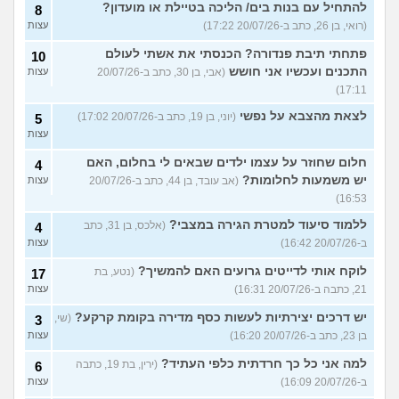
להתחיל עם בנות בים/ הליכה בטיילת או מועדון?
8
(רואי, בן 26, כתב ב-20/07/26 17:22)
עצות
פתחתי תיבת פנדורה? הכנסתי את אשתי לעולם
10
התכנים ועכשיו אני חושש
(אבי, בן 30, כתב ב-20/07/26
עצות
17:11)
לצאת מהצבא על נפשי
(יוני, בן 19, כתב ב-20/07/26 17:02)
5
עצות
חלום שחוזר על עצמו ילדים שבאים לי בחלום, האם
4
יש משמעות לחלומות?
(אב עובד, בן 44, כתב ב-20/07/26
עצות
16:53)
ללמוד סיעוד למטרת הגירה במצבי?
(אלכס, בן 31, כתב
4
ב-20/07/26 16:42)
עצות
לוקח אותי לדייטים גרועים האם להמשיך?
(נטע, בת
17
21, כתבה ב-20/07/26 16:31)
עצות
יש דרכים יצירתיות לעשות כסף מדירה בקומת קרקע?
(שי,
3
בן 23, כתב ב-20/07/26 16:20)
עצות
למה אני כל כך חרדתית כלפי העתיד?
(ירין, בת 19, כתבה
6
ב-20/07/26 16:09)
עצות