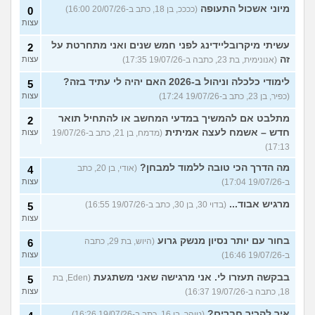
מיוני אשכול התעופה
(ככככ, בן 18, כתב ב-20/07/26 16:00)
0
עצות
עשיתי מיקרובליידינג לפני חמש שנים ואני מתחרטת על
2
זה
(אנונימית, בת 23, כתבה ב-19/07/26 17:35)
עצות
לימודי כלכלה וניהול ב-2026 האם יהיה לי עתיד בזה?
5
(כפיר, בן 23, כתב ב-19/07/26 17:24)
עצות
מתלבט אם להמשיך במדעי המחשב או להתחיל תואר
2
חדש – אשמח לעצה אמיתית
(מדמח, בן 21, כתב ב-19/07/26
עצות
17:13)
מה הדרך הכי טובה ללמוד למבחן?
(אודי, בן 20, כתב
4
ב-19/07/26 17:04)
עצות
מרגיש אבוד...
(בדוי 30, בן 30, כתב ב-19/07/26 16:55)
5
עצות
בחור עם יותר נסיון מנשק גרוע
(היוש, בת 29, כתבה
6
ב-19/07/26 16:46)
עצות
בבקשה תעזרו לי. אני מרגישה שאני משתגעת
(Eden, בת
5
18, כתבה ב-19/07/26 16:37)
עצות
איך להכיר חברים?
(טוהר, בן 16, כתב ב-19/07/26 16:26)