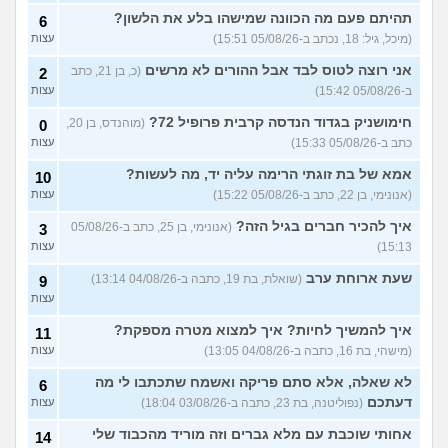
חבר שלי תקוע אצלי בגלל
4
תהיתם פעם מה הכוונה שמישהו בלע את הלשון?
6
המלחמה, מה לעשות איתו?
עצות
(מיכל, גיל: 18, נכתב ב-05/08/26 15:51)
עצות
(אנונימי, בן 15)
אני רוצה לטוס לבד אבל ההורים לא מרשים
לסבית או לא לסבית ומה
(כ, בן 21, כתב
2
3
לעשות עם זה?
(מייעצת
עצות
ב-05/08/26 15:42)
עצות
ומתייעצת, בת 18)
חימושניק בגדוד הנדסה קרבית פרופיל 72?
(מוהנדס, בן 20,
0
איך את מתמודדים עם זה
6
(Glop,
כתב ב-05/08/26 15:33)
עצות
בן 22)
עצות
אמא של בת זוגתי הרימה עליה יד, מה לעשות?
10
עוד שאלות חדשות במדור
(אנונימי, בן 22, כתב ב-05/08/26 15:22)
עצות
איך להכיר חברים בגיל הזה?
(אנונימי, בן 25, כתב ב-05/08/26
3
15:13)
עצות
שעת ארוחת ערב
(שואלת, בת 19, כתבה ב-04/08/26 13:14)
9
עצות
איך להמשיך לחיות? איך למצוא מטרה מספקת?
11
(מישהי, בת 16, כתבה ב-04/08/26 13:05)
עצות
לא שאלה, אלא סתם פריקה ואשמח שתכתבו לי מה
6
דעתכם
(נפוליטנה, בת 23, כתבה ב-03/08/26 18:04)
עצות
אחותי שוכבת עם מלא גברים וזה מוריד מהכבוד שלי
14