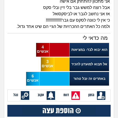
זוגיות
חיפוש שאלות
אני מתכוון להתחתן אם אישה
אבל רוצה למשש גבר בלי זיין ובלי סקס
|
היריון ולידה
הרשמה
התחברות
אז אני נחשב לגבר או לביסקסואל
כי אין לי כוונה לסקס עם גבר!!!!!!!!!!!!!!!
הורות ומשפחה
ולמה כל האתרים ההכרויות של הגיי הם שיט אחד גדול.
מה כדאי לי
מתבגרים
4
הוא יבוא לבד- במציאות
אנשים
מהבקו"ם... ועד מתי?!
3
אל תבוא למועדון להכיר
אנשים
לימודים וסטודנטים
6
באתרים זה זבל טהור
עבודה וקריירה
אנשים
חברים ואנשים
הזמן
דווח
עקוב
נהל
בית, שכנים ושותפים