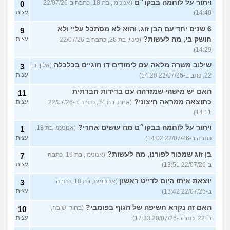
ויתור על לוחמה בבקו״ם
(אנונימי, בת 18, כתבה ב-22/07/26
0
14:40)
עצות
6 שנים יחד עם הבן זוג, והוא לא מסתכל עליי ולא
9
חושק בי, מה לעשות?
(כינוי, בת 26, כתבה ב-22/07/26
עצות
14:29)
שילוב משרה מלאה עם לימודים דו חוגיים בכלכלה
(אלון, בן
3
22, כתב ב-22/07/26 14:20)
עצות
האם יש מישהי שמזדהה עם בדידות חברתית
11
כתוצאה ממראה חיצוני?
(אחת, בת 34, כתבה ב-22/07/26
עצות
14:11)
ויתור על לוחמה בבקו״ם מה עושים אחרי?
(אנונימי, בת 18,
1
כתבה ב-22/07/26 14:02)
עצות
בן זוג שמכור לפורנו, מה לעשות?
(אנונימי, בת 19, כתבה
7
ב-22/07/26 13:51)
עצות
יוצאת איתו היום לדייט ראשון
(אנונימית, בת 18, כתבה
3
ב-22/07/26 13:42)
עצות
האם זה נקרא חשיפה של הגוף בפומבי?
(בחור ישיבה,
10
בן 22, כתב ב-20/07/26 17:33)
עצות