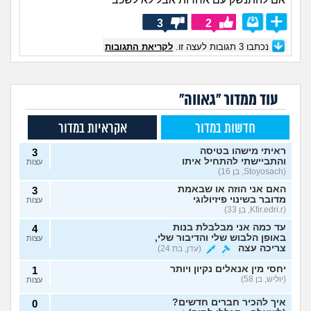
3
2
נכתבו
3
תגובות לעצה זו.
לקריאת התגובות
עוד ממדור "גאווה"
חדשות במדור
אקראיות במדור
ראיתי מישהו בטיסה
3
והתביישתי להתחיל איתו
עצות
(Stoyosach, בן 16)
האם אני הוזה או שבאמת
3
מדובר בשינוי פיזיולוגי
עצות
(Kfir.edri.r, בן 33)
עד כמה אני מבלבלת בנות
4
באופן הלבוש שלי והדיבור שלי,
עצות
צריכה עצה
(עדן, בת 24)
יחסי מין אנאלים נקיון ויותר
1
(יוליש, בן 58)
עצות
איך להכיר חברים חדשים?
0