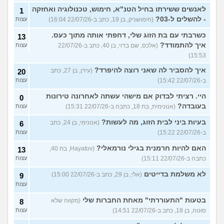
לאנשים ששירתו בחיל הטנ"א, חימוש, טכנולוגיה ואחזקה
1
- להשלים ל-03?
(חימושניק, בן 19, כתב ב-22/07/26 16:04)
עצות
כשרבתי עם בת הזוג שלי, דחפתי אותה מתוך כעס.
13
איך להתמודד?
(אלכס, שם בדוי, בן 40, כתב ב-22/07/26
עצות
15:53)
איך להסביר לה שאני רוצה להיפרד?
(עידן, בן 27, כתב
20
ב-22/07/26 15:42)
עצות
היי. רציתי לבדוק אם מישהי עשתה לאחרונה טירונות
0
בעובדה?
(אנונימית, בת 18, כתבה ב-22/07/26 15:31)
עצות
בעיות ביני לבית הזוג, מה לעשות?
(אנונימי, בן 24, כתב
6
ב-22/07/26 15:22)
עצות
האם להיות חרמנית בגילי נורמאלי?
(Hayatov, בת 40,
13
כתבה ב-22/07/26 15:11)
עצות
לא משלמת בדייטים
(אלי, בן 29, כתב ב-22/07/26 15:00)
9
עצות
בטעות "התעוררתי" מאחת החברות שלי
(מקווה שלא
8
סוטה, בן 18, כתב ב-22/07/26 14:51)
עצות