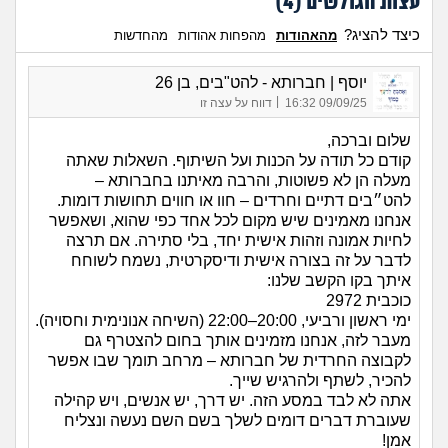
עצות הגולשים (
4
)
כיצד להציג?
מהאהודות
מהפחות אהודות
מהחדשות
יוסף | חברותא - להט"בים, בן 26
|
09/09/25 16:32
דווח על עצה זו
שלום וברכה,
קודם כל תודה על הכנות ועל השיתוף. השאלות שאתה
מעלה הן לא פשוטות, והרבה מאיתנו בחברותא –
להט״בים דתיים וחרדים – חוו או חווים תחושות דומות.
אנחנו מאמינים שיש מקום לכל אחד כפי שהוא, ושאפשר
לחיות אמונה וזהות אישית יחד, בלי סתירה. אם תרצה
לדבר על זה בצורה אישית ודיסקרטית, נשמח לשוחח
איתך בקו הקשב שלנו:
כוכבית 2972
ימי ראשון ורביעי, 20:00–22:00 (השיחה אנונימית וחסויה).
מעבר לזה, אנחנו מזמינים אותך בחום להצטרף גם
לקבוצה החרדית של חברותא – מרחב תומך שבו אפשר
להכיר, לשתף ולהרגיש שייך.
אתה לא לבד במסע הזה. יש דרך, יש אנשים, ויש קהילה
שעוברת דברים דומים לשלך בשם השם נעשה ונצליח
אמן!