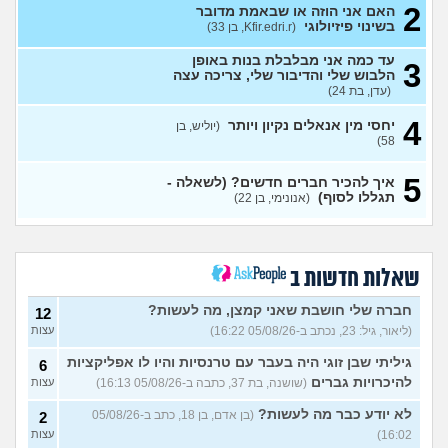
2
האם אני הוזה או שבאמת מדובר
בשינוי פיזיולוגי
(Kfir.edri.r, בן 33)
איך עוצרים מישהו שלא מפסיק
6
לשלוח הודעות?
(בדוי, בן 18)
עצות
עד כמה אני מבלבלת בנות באופן
3
איך בחור חרדי אמור לדעת מה
הלבוש שלי והדיבור שלי, צריכה עצה
6
עושים בפעם הראשונה עם
(עדן, בת 24)
עצות
גבר?
(חרדי עם דגש, בן 24)
4
יחסי מין אנאלים נקיון ויותר
(יוליש, בן
איך להמשיך במצב הנוכחי
1
58)
לאור השפעות "מה שהיה"
עצות
(אל, בן 32)
5
איך להכיר חברים חדשים? (לשאלה -
אני גיי ומאוד מפחד ממחלות
8
תגללו לסוף)
(אנונימי, בן 22)
מין, האם מישהו שמע על דוקסי
עצות
- פפ?
(נועם, בן 32)
אמא שלי תפסה אותי שוכב עם
10
גבר, מה לעשות?
(אדון
עצות
שאלות חדשות ב
שוקו, בן 30)
חברה שלי חושבת שאני קמצן, מה לעשות?
12
הכעס טישטש אותי? לגיטימי
7
או לא?
(ליאור, גיל: 23, נכתב ב-05/08/26 16:22)
(אנונימי, בת 20)
עצות
עצות
גיליתי שבן זוגי היה בעבר עם טרנסיות והיו לו אפליקציות
איך לדעת אם חבר סטרייט
6
11
בקטע שלי?
(האמנם, בן 29)
עצות
להיכרויות גברים
(שושנה, בת 37, כתבה ב-05/08/26 16:13)
עצות
כיצד לסביות מקיימות יחסי
7
לא יודע כבר מה לעשות?
(בן אדם, בן 18, כתב ב-05/08/26
2
מין?
(ליאן, בת 26)
עצות
16:02)
עצות