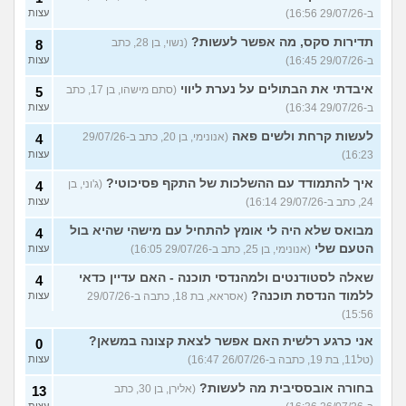
ב-29/07/26 16:56)
עצות
תדירות סקס, מה אפשר לעשות?
(נשוי, בן 28, כתב
8
ב-29/07/26 16:45)
עצות
איבדתי את הבתולים על נערת ליווי
(סתם מישהו, בן 17, כתב
5
ב-29/07/26 16:34)
עצות
לעשות קרחת ולשים פאה
(אנונימי, בן 20, כתב ב-29/07/26
4
16:23)
עצות
איך להתמודד עם ההשלכות של התקף פסיכוטי?
(ג'וני, בן
4
24, כתב ב-29/07/26 16:14)
עצות
מבואס שלא היה לי אומץ להתחיל עם מישהי שהיא בול
4
הטעם שלי
(אנונימי, בן 25, כתב ב-29/07/26 16:05)
עצות
שאלה לסטודנטים ולמהנדסי תוכנה - האם עדיין כדאי
4
ללמוד הנדסת תוכנה?
(אסראא, בת 18, כתבה ב-29/07/26
עצות
15:56)
אני כרגע רלשית האם אפשר לצאת קצונה במשאן?
0
(טל11, בת 19, כתבה ב-26/07/26 16:47)
עצות
בחורה אובססיבית מה לעשות?
(אלירן, בן 30, כתב
13
עצות