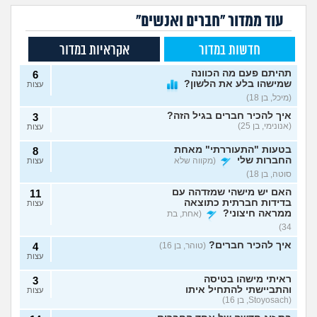
עוד ממדור "חברים ואנשים"
חדשות במדור
אקראיות במדור
תהיתם פעם מה הכוונה
6
שמישהו בלע את הלשון?
עצות
(מיכל, בן 18)
איך להכיר חברים בגיל הזה?
3
(אנונימי, בן 25)
עצות
בטעות "התעוררתי" מאחת
8
החברות שלי
(מקווה שלא
עצות
סוטה, בן 18)
האם יש מישהי שמזדהה עם
11
בדידות חברתית כתוצאה
עצות
ממראה חיצוני?
(אחת, בת
34)
איך להכיר חברים?
(טוהר, בן 16)
4
עצות
ראיתי מישהו בטיסה
3
והתביישתי להתחיל איתו
עצות
(Stoyosach, בן 16)