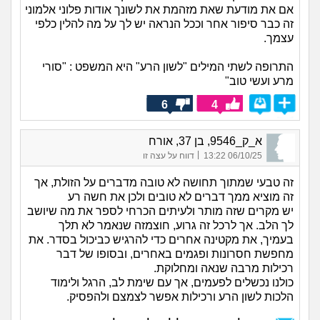
אם את מודעת שאת מזהמת את לשונך אודות פלוני אלמוני
זה כבר סיפור אחר וככל הנראה יש לך על מה להלין כלפי
עצמך.
התרופה לשתי המילים "לשון הרע" היא המשפט : "סורי
מרע ועשי טוב"
6
4
א_ק_9546, בן 37, אורח
|
06/10/25 13:22
דווח על עצה זו
זה טבעי שמתוך תחושה לא טובה מדברים על הזולת, אך
זה מוציא ממך דברים לא טובים ולכן את חשה רע
יש מקרים שזה מותר ולעיתים הכרחי לספר את מה שיושב
לך הלב. אך לרכל זה גרוע, חוצמזה שנאמר לא תלך
בעמיך, את מקטינה אחרים כדי להרגיש כביכול בסדר. את
מחפשת חסרונות ופגמים באחרים, ובסופו של דבר
רכילות מרבה שנאה ומחלוקת.
כולנו נכשלים לפעמים, אך עם שימת לב, הרגל ולימוד
הלכות לשון הרע ורכילות אפשר לצמצם ולהפסיק.