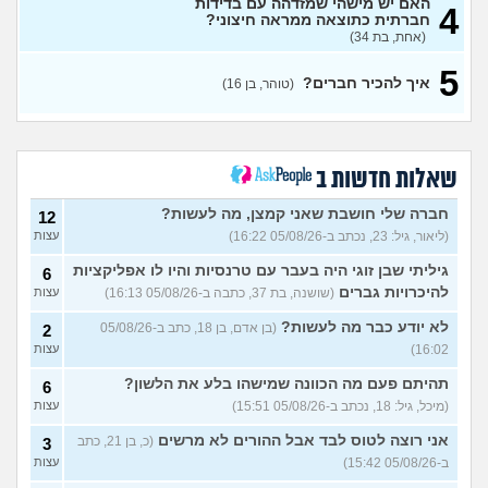
האם יש מישהי שמזדהה עם בדידות
4
איפה אני ואיפה הם?
7
חברתית כתוצאה ממראה חיצוני?
עצות
(אריאל, בן 26)
(אחת, בת 34)
למצוא קשרים חברתיים
2
5
בתרבות של עדות ומגזרים
איך להכיר חברים?
עצות
(טוהר, בן 16)
(איש עם ניסיון, בן 31)
האם אתם גם ככה מרגישים
5
מאנשים אחרים?
(בדוי,
עצות
בן 27)
שאלות חדשות ב
שאלה לבנות שעברו פרום
1
בחייהן
(ליהיא, בת 18)
חברה שלי חושבת שאני קמצן, מה לעשות?
עצות
12
(ליאור, גיל: 23, נכתב ב-05/08/26 16:22)
עצות
עדיף להיות פשוט לבד או
3
לנסות להפגש עם חברות?
עצות
גיליתי שבן זוגי היה בעבר עם טרנסיות והיו לו אפליקציות
6
(אנונימית, בת 17)
להיכרויות גברים
(שושנה, בת 37, כתבה ב-05/08/26 16:13)
עצות
מפחדת שהקשר שלי ושל
5
חברות שלי ישתנה כשידעו
עצות
לא יודע כבר מה לעשות?
(בן אדם, בן 18, כתב ב-05/08/26
2
שאני נמשכת גם לנשים
16:02)
עצות
(אנונימית, בת 19)
בת עוד מעט 23, אני מרגישה
תהיתם פעם מה הכוונה שמישהו בלע את הלשון?
7
6
שנכשלתי לפעמים
(אנונמית,
עצות
(מיכל, גיל: 18, נכתב ב-05/08/26 15:51)
עצות
בת 22)
אני רוצה לטוס לבד אבל ההורים לא מרשים
(כ, בן 21, כתב
3
למה בנות בממוצע הרבה יותר
12
ב-05/08/26 15:42)
עצות
נחמדות לבנות אחרות מאשר
עצות
לבנים?
(Itay Daniel Asael, בן