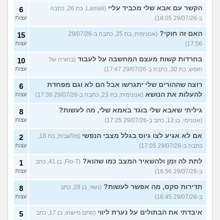
הקשר עם אבא שלי מכביד עליי
(Lamali, בת 26, כתבה
6
ב-29/07/26 18:05)
עצות
האם זה חוקי?
(אנונימית, בת 25, כתבה ב-29/07/26
15
17:56)
עצות
בחרדות קשות מעצם המחשבה על לעבוד
(בחורה של
10
חופש, בת 30, כתבה ב-29/07/26 17:47)
עצות
רוצה שההורים שלי יתגרשו אבל הם לא וגם מפחדת
6
להעלות את הנושא
(אנונימית, בת 23, כתבה ב-29/07/26 17:36)
עצות
גיליתי שאבא שלי בוגד באמא שלי, מה לעשות?
8
(אנונימי, בן 13, כתב ב-29/07/26 17:25)
עצות
אם לא אגיע לצו גיוס בגלל מצבי הנפשי
(מלשבית, בת 18,
2
כתבה ב-29/07/26 17:05)
עצות
לתת לה זמן ולהשאיר המצב כמו שהוא?
(Flo-T, בן 41, כתב
1
ב-29/07/26 16:56)
עצות
תדירות סקס, מה אפשר לעשות?
(נשוי, בן 28, כתב
8
ב-29/07/26 16:45)
עצות
איבדתי את הבתולים על נערת ליווי
(סתם מישהו, בן 17, כתב
5