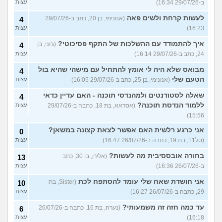
ב-29/07/26 16:34)
עצות
לעשות קרחת ולשים פאה
(אנונימי, בן 20, כתב ב-29/07/26
4
16:23)
עצות
איך להתמודד עם ההשלכות של התקף פסיכוטי?
(ג'וני, בן
4
24, כתב ב-29/07/26 16:14)
עצות
מבואס שלא היה לי אומץ להתחיל עם מישהי שהיא בול
4
הטעם שלי
(אנונימי, בן 25, כתב ב-29/07/26 16:05)
עצות
שאלה לסטודנטים ולמהנדסי תוכנה - האם עדיין כדאי
4
ללמוד הנדסת תוכנה?
(אסראא, בת 18, כתבה ב-29/07/26
עצות
15:56)
אני כרגע רלשית האם אפשר לצאת קצונה במשאן?
0
(טל11, בת 19, כתבה ב-26/07/26 16:47)
עצות
בחורה אובססיבית מה לעשות?
(אלירן, בן 30, כתב
13
ב-26/07/26 16:36)
עצות
אני חושדת שאח שלי עומד להסתפח לכת
(Sister, בת
10
29, כתבה ב-26/07/26 16:27)
עצות
עד כמה חזה זה משמעותי?
(נערה, בת 16, כתבה ב-26/07/26
6
16:18)
עצות