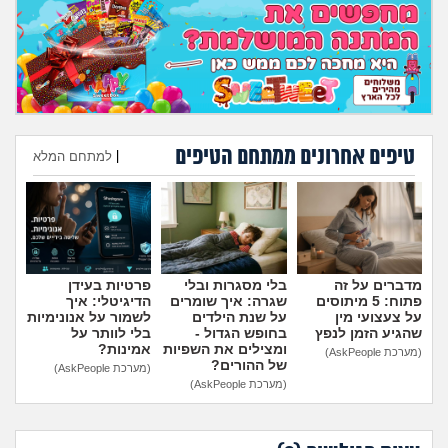
מה שעובר עליי
שומרים על הגוף
פיננסי וכלכלה
טיפים אחרונים ממתחם הטיפים
|
למתחם המלא
בין הסדינים
הוספת טיפ
חיות מחמד
יוקר המחיה
מדברים על זה
בלי מסגרות ובלי
פרטיות בעידן
פתוח: 5 מיתוסים
שגרה: איך שומרים
הדיגיטלי: איך
גאווה
על צעצועי מין
על שנת הילדים
לשמור על אנונימיות
שהגיע הזמן לנפץ
בחופש הגדול -
בלי לוותר על
ומצילים את השפיות
אמינות?
(מערכת AskPeople)
של ההורים?
(מערכת AskPeople)
(מערכת AskPeople)