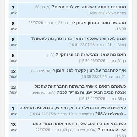
מתכננת חתונה ראשונה, יש לכם עצות?
(א, בת 28,
7
כתבה ב-26/07/26 16:09)
עצות
מרגישה חוסר בטחון מטורף
(.., בת 21, כתבה ב-26/07/26
8
16:00)
עצות
אמא לא רוצה שאלמד תואר בהנדסה, מה לעשות?
8
(Alex, בן 21, כתב ב-23/07/26 16:01)
עצות
האם מה שאני מרגיש זה הגיוני ותקין?
(לירון,
8
בן 31, כתב ב-23/07/26 15:50)
עצות
איך להתגבר על רצון לקשר לפני הזמן?
(אנונימית, בת
12
21, כתבה ב-23/07/26 15:39)
עצות
כשאתם רואים מישהי ברשתות החברתיות שהכול
13
אצלה סביב הבילויים, זה מוריד לכם?
(לחם ושעשועים,
עצות
בן 36, כתב ב-22/07/26 16:13)
לאנשים ששירתו בחיל הטנ"א, חימוש, טכנולוגיה ואחזקה
1
- להשלים ל-03?
(חימושניק, בן 19, כתב ב-22/07/26 16:04)
עצות
כשרבתי עם בת הזוג שלי, דחפתי אותה מתוך כעס.
13
איך להתמודד?
(אלכס, שם בדוי, בן 40, כתב ב-22/07/26
עצות
15:53)