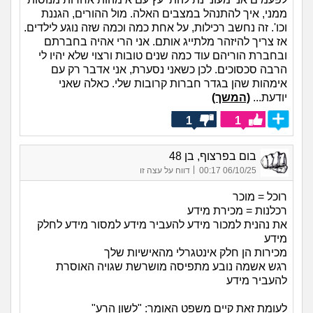
ממני, איך להתנהל במצבים האלה. מול ההורים, הגננת
וכו'. זה נחשב רכילות, על אחת כמה וכמה שזה נוגע לילדים.
אז צריך להיזהר מלתייג אותם. אני הרי אהיה בחברתם
ובחברת הוריהם עוד כמה שנים טובות ורצוי שלא יהיו לי
הרבה סכסוכים. לכן כשאני נסערת, אני אדבר רק עם
אימהות שהן בגדר חברות קרובות שלי. כאלה שאני
יודעת...
(המשך)
1
1
בום בפרצוף, בן 48
|
06/10/25 00:17
דווח על עצה זו
רוכל = מוכר
רכלנות = מכירת מידע
את נהנית למכור מידע להעביר מידע למסור מידע לחלק
מידע
מכירות הן חלק אינטגרלי מהאישיות שלך
רגש אשמה נובע מתפיסה מושרשת שגויה האוסרת
להעביר מידע
לעומת זאת קיים משפט האומר: "לשון הרע"