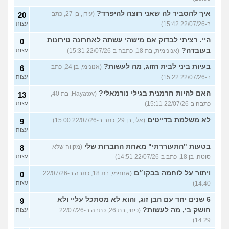
איך להסביר לה שאני רוצה להיפרד?
(עידן, בן 27, כתב
20
ב-22/07/26 15:42)
עצות
היי. רציתי לבדוק אם מישהי עשתה לאחרונה טירונות
0
בעובדה?
(אנונימית, בת 18, כתבה ב-22/07/26 15:31)
עצות
בעיות ביני לבית הזוג, מה לעשות?
(אנונימי, בן 24, כתב
6
ב-22/07/26 15:22)
עצות
האם להיות חרמנית בגילי נורמאלי?
(Hayatov, בת 40,
13
כתבה ב-22/07/26 15:11)
עצות
לא משלמת בדייטים
(אלי, בן 29, כתב ב-22/07/26 15:00)
9
עצות
בטעות "התעוררתי" מאחת החברות שלי
(מקווה שלא
8
סוטה, בן 18, כתב ב-22/07/26 14:51)
עצות
ויתור על לוחמה בבקו״ם
(אנונימי, בת 18, כתבה ב-22/07/26
0
14:40)
עצות
6 שנים יחד עם הבן זוג, והוא לא מסתכל עליי ולא
9
חושק בי, מה לעשות?
(כינוי, בת 26, כתבה ב-22/07/26
עצות
14:29)