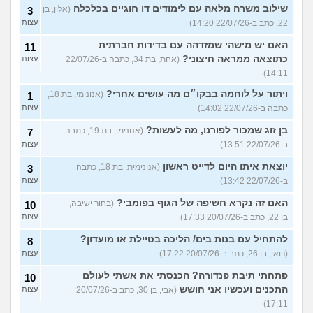
שילוב משרה מלאה עם לימודים דו חוגיים בכלכלה
(אלון, בן
3
22, כתב ב-22/07/26 14:20)
עצות
האם יש מישהי שמזדהה עם בדידות חברתית
11
כתוצאה ממראה חיצוני?
(אחת, בת 34, כתבה ב-22/07/26
עצות
14:11)
ויתור על לוחמה בבקו״ם מה עושים אחרי?
(אנונימי, בת 18,
1
כתבה ב-22/07/26 14:02)
עצות
בן זוג שמכור לפורנו, מה לעשות?
(אנונימי, בת 19, כתבה
7
ב-22/07/26 13:51)
עצות
יוצאת איתו היום לדייט ראשון
(אנונימית, בת 18, כתבה
3
ב-22/07/26 13:42)
עצות
האם זה נקרא חשיפה של הגוף בפומבי?
(בחור ישיבה,
10
בן 22, כתב ב-20/07/26 17:33)
עצות
להתחיל עם בנות בים/ הליכה בטיילת או מועדון?
8
(רואי, בן 26, כתב ב-20/07/26 17:22)
עצות
פתחתי תיבת פנדורה? הכנסתי את אשתי לעולם
10
התכנים ועכשיו אני חושש
(אבי, בן 30, כתב ב-20/07/26
עצות
17:11)