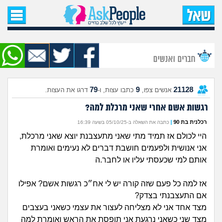
עמוד הבית
שאל שאלה
חברים ואנשים
שאלות חדשות
79
9
21128
אנשים צפו,
כתבו עצות, ו-
דרגו את העצות.
שאלות שעוררו עניין
רגשות אשם אחרי שאני מרכלת למה?
עצות חדשות
רכלנית בת 90
|
כתבה את השאלה ב-05/10/25 בשעה 16:39
היי לכולם אז תמיד מתי שאני מתעצבנת יוצא שאני מרכלת,
מה קורה כאן?
אני אנושית ולפעמים חושבת דברים לא נעימים ואומרת
אותם למי שכעסתי עליו או לחבר.ה
מתחם הטיפים
אז למה כל פעם שזה קורה יש לי אח״כ רגשות אשם? אפילו
אם התעצבנתי בצדק?
מדורים
מצד אחד אני לא מצליחה לעצור את עצמי כשאני בעצבים
מצד שני כשאני נרגעת אני תופסת את הראש ואומרת למה