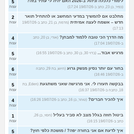
לימודי כלכלה וניהול ב-2026 האם יהיה לי עתיד בזה?
5
(כפיר, בן 23, כתב ב-19/07/26 17:24)
עצות
מתלבט אם להמשיך במדעי המחשב או להתחיל תואר
2
חדש – אשמח לעצה אמיתית
(מדמח, בן 21, כתב ב-19/07/26
עצות
17:13)
מה הדרך הכי טובה ללמוד למבחן?
(אודי, בן 20, כתב
4
ב-19/07/26 17:04)
עצות
מרגיש אבוד...
(בדוי 30, בן 30, כתב ב-19/07/26 16:55)
5
עצות
בחור עם יותר נסיון מנשק גרוע
(היוש, בת 29, כתבה
6
ב-19/07/26 16:46)
עצות
בבקשה תעזרו לי. אני מרגישה שאני משתגעת
(Eden, בת
5
18, כתבה ב-19/07/26 16:37)
עצות
איך להכיר חברים?
(טוהר, בן 16, כתב ב-19/07/26 16:26)
4
עצות
ביטול חוזה בגלל מצב לא סביר בעליל
(חסוי, בן 26,
1
כתב ב-19/07/26 16:15)
עצות
איך לדעת אם אני בחורה יפה? / מושכת כלפי חוץ?
5