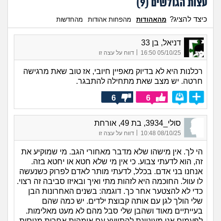
עצות הגולשים (
9
)
כיצד להציג?
מהאהודות
מהפחות אהודות
מהחדשות
דניאל, בן 33
|
05/10/25 16:50
דווח על עצה זו
רכלנות היא לא בדיוק מאפיין חיובי, אז טוב שאת מרגישה
חרטה. יש מצב שאת מתחילה להתבגר.
6
6
סולי_3934, בת 49, אורחת
|
08/10/25 10:48
דווח על עצה זו
הי לך. אין מישהו שלא מדבר מאחורי הגב. מי שמוקיע את
זה, הוא לדעתי צבוע. כי אין מי שלא חטא או יחטא בזה.
אנחנו בני אדם. בכלל, לדעתי מותר לאדם לפרוק כשנעשה
לו עוול. החוכמה היא לזהות מתי ואיך ובאיזו סביבה זה רצוי.
כדי לא להצטער אחר כך. דוגמה: בשנים האחרונות הבן
שלי הולך לגן עם אותה קבוצת ילדים. יש כמה שהם
בעייתיים מאוד ושהבן שלי סבל מהם לא מעט מאלימות.
לפעמים אני מעוניינת להתייעץ עם אימהות אחרות מנוסות