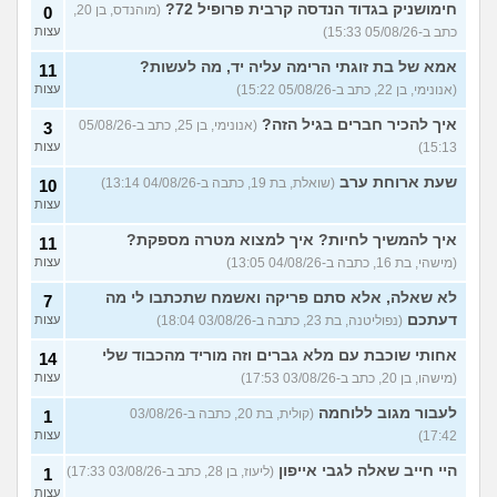
חימושניק בגדוד הנדסה קרבית פרופיל 72?
(מוהנדס, בן 20,
0
23)
כתב ב-05/08/26 15:33)
עצות
איך יש אנשים שישנים עם
5
בגדים?
(נעם, בן 14)
עצות
אמא של בת זוגתי הרימה עליה יד, מה לעשות?
11
(אנונימי, בן 22, כתב ב-05/08/26 15:22)
עצות
האם להרשות לאחרים לקבוע
9
לי מה ללבוש?
(סיון, בת
עצות
איך להכיר חברים בגיל הזה?
(אנונימי, בן 25, כתב ב-05/08/26
3
24)
15:13)
עצות
ספרים בעברית בקובץ PDF
4
בחינם?
(Rin, בת 19)
שעת ארוחת ערב
עצות
(שואלת, בת 19, כתבה ב-04/08/26 13:14)
10
עצות
עוד שאלות חדשות במדור
איך להמשיך לחיות? איך למצוא מטרה מספקת?
11
(מישהי, בת 16, כתבה ב-04/08/26 13:05)
עצות
לא שאלה, אלא סתם פריקה ואשמח שתכתבו לי מה
7
דעתכם
(נפוליטנה, בת 23, כתבה ב-03/08/26 18:04)
עצות
אחותי שוכבת עם מלא גברים וזה מוריד מהכבוד שלי
14
(מישהו, בן 20, כתב ב-03/08/26 17:53)
עצות
לעבור מגוב ללוחמה
(קולית, בת 20, כתבה ב-03/08/26
1
17:42)
עצות
היי חייב שאלה לגבי אייפון
(ליעוז, בן 28, כתב ב-03/08/26 17:33)
1
עצות