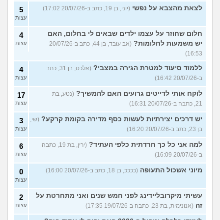
לצאת מהצבא על נפשי
(יוני, בן 19, כתב ב-20/07/26 17:02)
5
עצות
חלום שחוזר על עצמו ילדים שבאים לי בחלום, האם
4
יש משמעות לחלומות?
(אב עובד, בן 44, כתב ב-20/07/26
עצות
16:53)
ללמוד סיעוד למטרת הגירה במצבי?
(אלכס, בן 31, כתב
4
ב-20/07/26 16:42)
עצות
לוקח אותי לדייטים גרועים האם להמשיך?
(נטע, בת
17
21, כתבה ב-20/07/26 16:31)
עצות
יש דרכים יצירתיות לעשות כסף מדירה בקומת קרקע?
(שי,
3
בן 23, כתב ב-20/07/26 16:20)
עצות
למה אני כל כך חרדתית כלפי העתיד?
(ירין, בת 19, כתבה
6
ב-20/07/26 16:09)
עצות
מיוני אשכול התעופה
(ככככ, בן 18, כתב ב-20/07/26 16:00)
0
עצות
עשיתי מיקרובליידינג לפני חמש שנים ואני מתחרטת על
2
זה
(אנונימית, בת 23, כתבה ב-19/07/26 17:35)
עצות