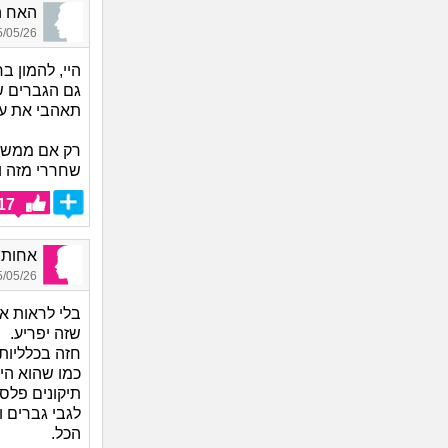
האח הגדול_272
05/26 12:29
היי, להמון ב
גם הגברים ש
תאהבי את עצ
רק אם ממש מ
שחררי מזה ו
17
אחותופ
05/26 18:26
בלי לראות א
שזה יפריע.
חזה בכלליות
כמו שהוא היה 
תיקונים פלס
לגבי גברים 
הכל.