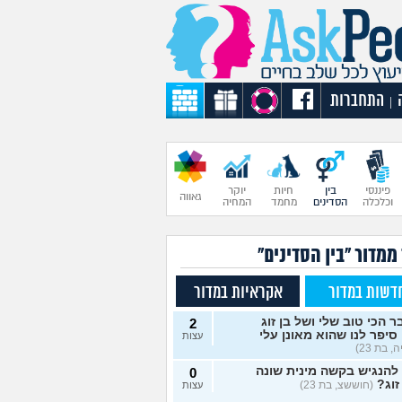
התחברות
|
פיננסי
בין
חיות
יוקר
גאווה
וכלכלה
הסדינים
מחמד
המחיה
ממדור "בין הסדינים"
דשות במדור
אקראיות במדור
 הכי טוב שלי ושל בן זוג
2
סיפר לנו שהוא מאונן עלי
עצות
, בת 23)
להנגיש בקשה מינית שונה
0
זוג?
(חוששצ, בת 23)
עצות