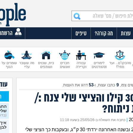
הרשמה
עצות
מה קורה?
טיפים
מהבקו"ם... ועד
לימודים
עבודה
חברים
בית, שכנים
מה שעובר
שומרים על
מתי?!
וסטודנטים
וקריירה
ואנשים
ושותפים
עליי
הגוף
עוד 
53
9
ים צפו,
כתבו עצות, ו-
דרגו את העצות.
ירדתי 30 קילו והציצי שלי צנח :/
ח
ניתוח?
החבר
שלי 
(בדויה
|
כתבה את השאלה ב-25/05/26 בשעה 11:18
איך 
לבן 
היי, אני בת 20 ובשנה האחרונה ירדתי 30 ק״ג, ובעקבות כך הציצי שלי