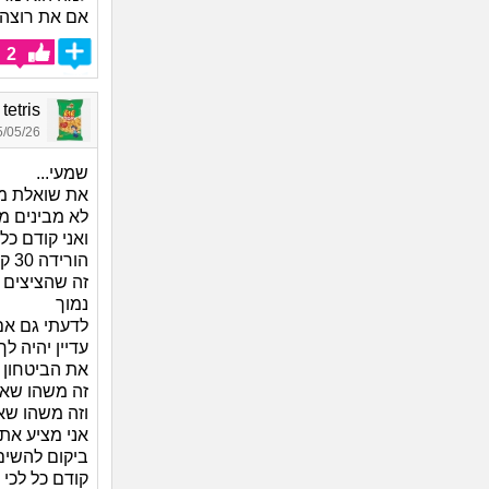
אם את רוצה 
2
ark tetris
05/26 13:25
שמעי...
את שואלת מ
לא מבינים מב
ואני קודם כל רואה פ
הורידה 30 קילו! בדרכים טבעיות ונראת היום כמו בנאדם!
זה שהציצים נ
נמוך
לדעתי גם אם 
עדיין יהיה ל
את הביטחון 
זה משהו שאת
וזה משהו שא
אני מציע את ה30 אלף שקל ש
ביקום להשים 
קודם כל לכי