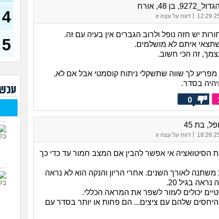
28)
9, בן 48, אורח
4
|
25/
דווח על עצה זו
חרדי
19)
חורות יש חזה נופל ולרוב הגברים אין בעיה עם זה.
5
האם 
תצאי איתם לא מושלמים.
(רוויט
מך, זה הכי חשוב.
בנות
פריע לך שווה שתשקלי ניתוח קוסמטי אבל אם לא,
אח 
יהיה בסדר.
(לוחם
עכשי
מסא
0
(מסאג
אנחנ
ל, בת 45
בגדי
|
מה 
25/
דווח על עצה זו
מחזו
ת הסיטואציה אי אפשר להבין אם המצב חמור עד כדי כך
בטו
 משתנה לאורך השנים. אחרי הריון והנקה הוא לא נראה
נראה בגיל 20.
טיים יכולים לעזור לשפר את המראה הכללי.
והיחסים שלהם עם ציצים... הם פחות או יותר בסדר עם