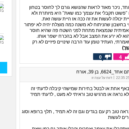
חד, ניכר מאוד לראות שהנושא גורם לך לחוסר בטחון
ו "פשוט תקבלי את עצמך כמו שאת" היא מיותרת ולא
ית יכולה לעשות את זה ככה אז היית עושה זאת.
י בחשבון שהניתוח לא משנה כמה מוצלח יהיה לא יפתור
אמיתית שנמצאת מתחת לפני השטח פה שהיא חוסר
 הוא לא ירע את המצב אבל לא בהכרח ישפר אותו.
מרתי, העתיד טומן עוד הרבה שינויים פיזיים לא רק
ך)
0
4
6624, בן 39, אורח
|
25/
דווח על עצה זו
באף אחת או לבטל בחירות שמישהי קיבלה לדעתי זה
א נראה או מרגיש טוב וראיתי לא מעט , לדעתי תמיד
אה טוב רק עם בגדים וגם זה לא תמיד , תלןי ברופא וסוג
רים לעשות
שתקבלי את עצמך ואחרים יקבלו אותך גם כמו שאת ,