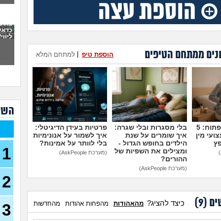
6 ש
לא מ
מה 
כדאי
ליווי
בן ז
לעש
נים ממתחם הטיפים
הוספת טיפ
|
למתחם המלא
פתח
את 
ועכש
30)
מה א
לגב
השא
אפש
מדברים על זה פתוח: 5
בלי מסגרות ובלי שגרה:
פרטיות בעידן הדיגיטלי:
אבל 
ועי מין
איך שומרים על שנת
איך לשמור על אנונימיות
פץ
הילדים בחופש הגדול -
בלי לוותר על אמינות?
1
ומצילים את השפיות של
(מערכת AskPeople)
עשי
ההורים?
עם ב
(מערכת AskPeople)
מתה
2
בת 22 בתולה זה מוריד?
ים (
9
)
כיצד להציג?
(Lora, בת 22)
מהאהודות
מהפחות אהודות
מהחדשות
3
מפנט