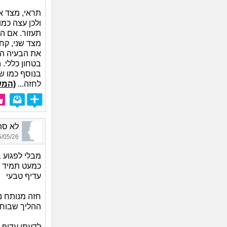
תראי, מצד א
ולכן עצה כמ
תעזור. אם הי
מצד שני, קח
את הבעיה ה
בטחון כללי.
בנוסף כמו שא
לחזה...
(המש
לא סתם אחד_
05/26 22:35
מבלי לפגוע 
כמעט תמיד ל
עדיף טבעי
חזה מנותח נר
ההליך שבוח
לדעתי עדיף 