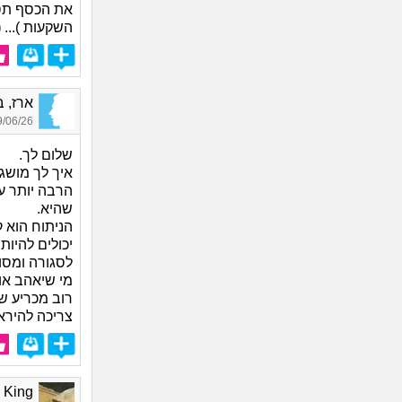
את הכסף תסג
השקעות )...
(
ארז, בן 
06/26 14:55
שלום לך.
איך לך מושג
הרבה יותר ע
שהיא.
הניתוח הוא 
יכולים להיות
לסגורה ומסו
מי שיאהב או
רוב מכריע ש
צריכה להיראו
Free King