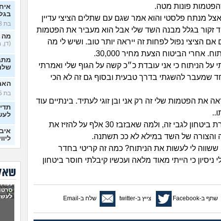
הפטמות פונות מטה.
איח
בגלו
 אצל מנתח פלסטי והוא אמר שגם עם שתלים הציצי עדיין
בת 18)
ד זקור בגלל מבנה השד שלי אבל הוא מעביר את הפטמות
מה 
ם הציצי נפול לפחות זה ייראה יותר טוב. ושיש לי מה
(דן, בן 
ח. אחרי הביטוח הצעת מחיר 30,000.
מתב
י על הניתוח כי אני עובדת כ״כ קשה על הגוף שלי ואמרתי
שלנו
 שמעבר להשגתי בדרך טבעית ובסוף גם זה לא הכי
האם 
בת 25)
ה את הפטמות שלי זה רק אני ובן זוגי לעתיד. בינתיים עוד
תדי
..
לעש
אני ממש חסרת ביטחון לגבי זה, ולמה שאבזבז 30 אלף על להזיז את
איבד
והצורה של השד במילא לא ככ תשתנה.
ליווי
שווה לי לעשות את הניתוח? כמה זה קריטי בחדר
בעיו
י ניסיון כי הייתי מאוד מלאה ועכשיו קיבלתי חוסר ביטחון
לעש
שאלו
האם 
נפרדנ
נורמ
סרטון
לעשו
שתף ב-Facebook
צייץ ב-twitter
שלח ב-Email
בטע
החב
סוטה, 