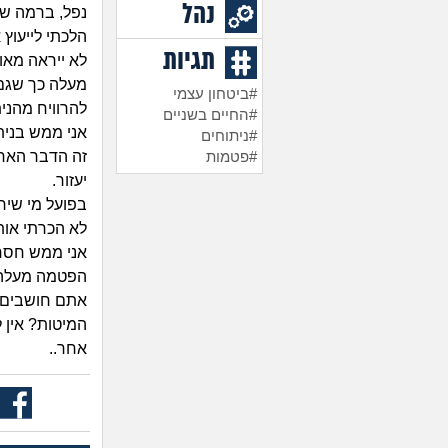
נהל
נפל, ברמה ש
הלכתי לייעוץ
תגיות
לא ייראה מאו
מעלה כך שגם א
#ביטחון עצמי
להרוויח מהניתו
#החיים בשניים
אני ממש בנית
#ניתוחים
זה הדבר האחד
#פטמות
יעזור.
בפועל מי שירא
לא הכרתי אותו
הפטמה מעלה 
אתם חושבים ש
המיטות? אין ל
אחר..