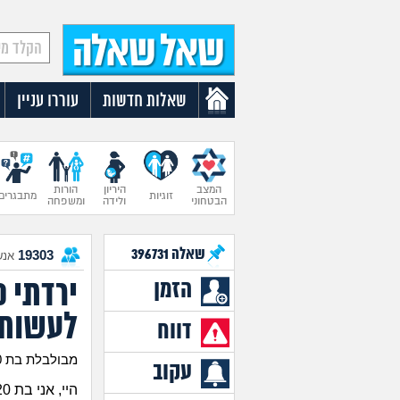
שאלות חדשות
עוררו עניין
המצב
היריון
הורות
זוגיות
מתבגרים
הבטחוני
ולידה
ומשפחה
שאלה
396731
19303
אנש
הזמן
לעשות 
דווח
מבולבלת בת 20
עקוב