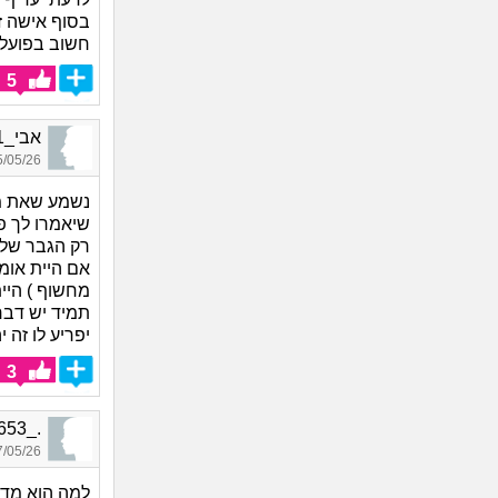
בסוף אישה ז
חשוב בפועל 
5
אבי_9401, בן 32, אורח
05/26 14:06
נשמע שאת מא
שיאמרו לך פ
רק הגבר שלך 
אם היית אומ
מחשוף ) היית
תמיד יש דבר
יפריע לו זה
3
._4653, בת 21, אורחת
05/26 01:16
למה הוא מדב