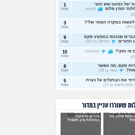
ור של כמעט שש וחצי
1
לות יסמין פלוס
(סנאית,
עצות
לעשות במקרה המוזר שלי?
3
42)
עצות
גרים שנכנסו באמצע סקס
9
 ההורים
(שלי88, בת 40)
עצות
זה חוקי?
(אנונימית,
15
עצות
רות סקס, מה אפשר
8
ות?
(נשוי, בן 28)
עצות
תי את הבתולים על נערת
5
(סתם מישהו, בן 17)
עצות
ת ביני לבית הזוג, מה
6
ות?
(אנונימי, בן 24)
עצות
ת שעוררו עניין במדור
להיות חרמנית בגילי
13
ו ברע ויש אצלו
שכבתי עם מלא
אלי?
(Hayatov, בת 40)
עצות
 סקס שלנו, מה
גברים ונדבקתי
ת?
במחלות מין, לספר?
ות "התעוררתי" מאחת
8
רות שלי
(מקווה שלא
עצות
בן 18)