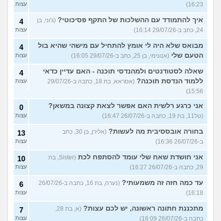
16:23)
עצות
איך להתמודד עם ההשלכות של התקף פסיכוטי?
(ג'וני, בן
4
24, כתב ב-29/07/26 16:14)
עצות
מבואס שלא היה לי אומץ להתחיל עם מישהי שהיא בול
4
הטעם שלי
(אנונימי, בן 25, כתב ב-29/07/26 16:05)
עצות
שאלה לסטודנטים ולמהנדסי תוכנה - האם עדיין כדאי
4
ללמוד הנדסת תוכנה?
(אסראא, בת 18, כתבה ב-29/07/26
עצות
15:56)
אני כרגע רלשית האם אפשר לצאת קצונה במשאן?
0
(טל11, בת 19, כתבה ב-26/07/26 16:47)
עצות
בחורה אובססיבית מה לעשות?
(אלירן, בן 30, כתב
13
ב-26/07/26 16:36)
עצות
אני חושדת שאח שלי עומד להסתפח לכת
(Sister, בת
10
29, כתבה ב-26/07/26 16:27)
עצות
עד כמה חזה זה משמעותי?
(נערה, בת 16, כתבה ב-26/07/26
6
16:18)
עצות
מתכננת חתונה ראשונה, יש לכם עצות?
(א, בת 28,
7
כתבה ב-26/07/26 16:09)
עצות