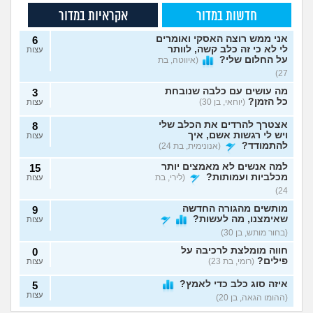
חדשות במדור
אקראיות במדור
אני ממש רוצה האסקי ואומרים
6
לי לא כי זה כלב קשה, לוותר
עצות
על החלום שלי?
(איווטה, בת
27)
מה עושים עם כלבה שנובחת
3
כל הזמן?
(יוחאי, בן 30)
עצות
אצטרך להרדים את הכלב שלי
8
ויש לי רגשות אשם, איך
עצות
להתמודד?
(אנונימית, בת 24)
למה אנשים לא מאמצים יותר
15
מכלביות ועמותות?
(לירי, בת
עצות
24)
מותשים מהגורה החדשה
9
שאימצנו, מה לעשות?
עצות
(בחור מותש, בן 30)
חווה מומלצת לרכיבה על
0
פילים?
(רומי, בת 23)
עצות
איזה סוג כלב כדי לאמץ?
5
עצות
(ההומו הגאה, בן 20)