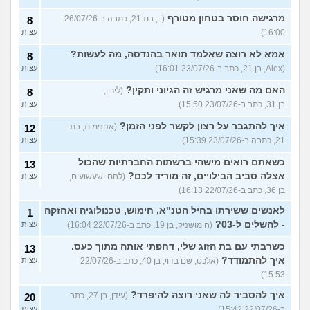
מרגישה חוסר בטחון מטורף
(.., בת 21, כתבה ב-26/07/26
8
16:00)
עצות
אמא לא רוצה שאלמד תואר בהנדסה, מה לעשות?
8
(Alex, בן 21, כתב ב-23/07/26 16:01)
עצות
האם מה שאני מרגיש זה הגיוני ותקין?
(לירון,
8
בן 31, כתב ב-23/07/26 15:50)
עצות
איך להתגבר על רצון לקשר לפני הזמן?
(אנונימית, בת
12
21, כתבה ב-23/07/26 15:39)
עצות
כשאתם רואים מישהי ברשתות החברתיות שהכול
13
אצלה סביב הבילויים, זה מוריד לכם?
(לחם ושעשועים,
עצות
בן 36, כתב ב-22/07/26 16:13)
לאנשים ששירתו בחיל הטנ"א, חימוש, טכנולוגיה ואחזקה
1
- להשלים ל-03?
(חימושניק, בן 19, כתב ב-22/07/26 16:04)
עצות
כשרבתי עם בת הזוג שלי, דחפתי אותה מתוך כעס.
13
איך להתמודד?
(אלכס, שם בדוי, בן 40, כתב ב-22/07/26
עצות
15:53)
איך להסביר לה שאני רוצה להיפרד?
(עידן, בן 27, כתב
20
ב-22/07/26 15:42)
עצות