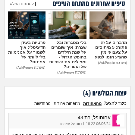
טיפים אחרונים ממתחם הטיפים
מה שעובר עליי
|
למתחם המלא
הוספת טיפ
שומרים על הגוף
פיננסי וכלכלה
מדברים על זה
בלי מסגרות ובלי
פרטיות בעידן
פתוח: 5 מיתוסים
שגרה: איך שומרים
הדיגיטלי: איך
בין הסדינים
על צעצועי מין
על שנת הילדים
לשמור על אנונימיות
שהגיע הזמן לנפץ
בחופש הגדול -
בלי לוותר על
ומצילים את השפיות
אמינות?
(מערכת AskPeople)
חיות מחמד
של ההורים?
(מערכת AskPeople)
(מערכת AskPeople)
יוקר המחיה
עצות הגולשים (
4
)
גאווה
כיצד להציג?
מהאהודות
מהפחות אהודות
מהחדשות
אחותופל, בת 43
|
06/06/24 18:22
דווח על עצה זו