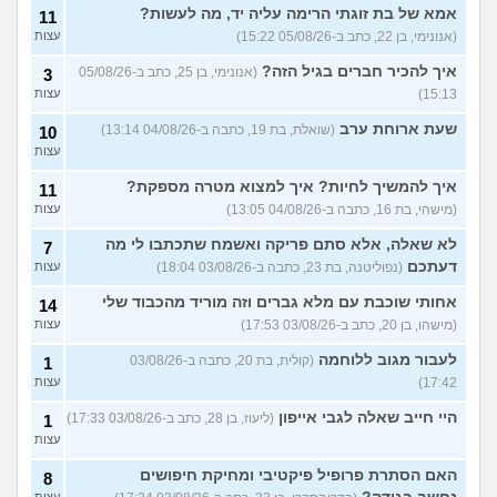
אמא של בת זוגתי הרימה עליה יד, מה לעשות?
11
אנשים באיזור שלי משחררים
2
את הכלבים והם לרוב מזן
(אנונימי, בן 22, כתב ב-05/08/26 15:22)
עצות
עצות
מסוכן,איזה כלי יעזור לי
להתגונן?
(Anon, בן 20)
איך להכיר חברים בגיל הזה?
(אנונימי, בן 25, כתב ב-05/08/26
3
15:13)
עצות
רוצה להביא את הכלב שלי
4
מחול אבל נתבג לא מאמין לי
עצות
שעת ארוחת ערב
שהוא איתי מעל 90 יום,איך
(שואלת, בת 19, כתבה ב-04/08/26 13:14)
10
לפתור?
(מ, בן 40)
עצות
רוצים לעבור מהארץ אבל
3
איך להמשיך לחיות? איך למצוא מטרה מספקת?
11
הכלב לא מאפשר את זה,
עצות
רוצים למסור אותו למשפחה
(מישהי, בת 16, כתבה ב-04/08/26 13:05)
עצות
טובה, עצות?
(אנונימיתh, בת 34)
לא שאלה, אלא סתם פריקה ואשמח שתכתבו לי מה
7
עוד שאלות חדשות במדור
דעתכם
(נפוליטנה, בת 23, כתבה ב-03/08/26 18:04)
עצות
אחותי שוכבת עם מלא גברים וזה מוריד מהכבוד שלי
14
(מישהו, בן 20, כתב ב-03/08/26 17:53)
עצות
לעבור מגוב ללוחמה
(קולית, בת 20, כתבה ב-03/08/26
1
17:42)
עצות
היי חייב שאלה לגבי אייפון
(ליעוז, בן 28, כתב ב-03/08/26 17:33)
1
עצות
האם הסתרת פרופיל פיקטיבי ומחיקת חיפושים
8