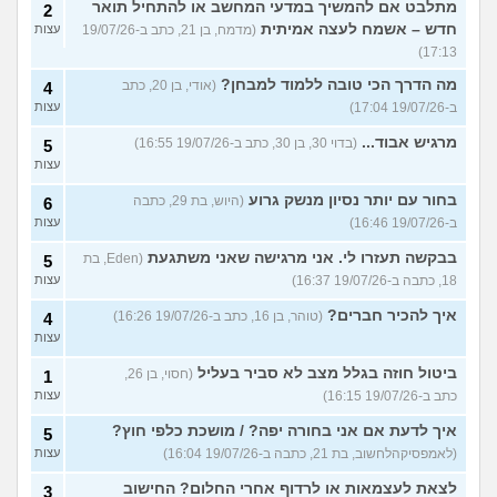
מתלבט אם להמשיך במדעי המחשב או להתחיל תואר
2
חדש – אשמח לעצה אמיתית
(מדמח, בן 21, כתב ב-19/07/26
עצות
17:13)
מה הדרך הכי טובה ללמוד למבחן?
(אודי, בן 20, כתב
4
ב-19/07/26 17:04)
עצות
מרגיש אבוד...
(בדוי 30, בן 30, כתב ב-19/07/26 16:55)
5
עצות
בחור עם יותר נסיון מנשק גרוע
(היוש, בת 29, כתבה
6
ב-19/07/26 16:46)
עצות
בבקשה תעזרו לי. אני מרגישה שאני משתגעת
(Eden, בת
5
18, כתבה ב-19/07/26 16:37)
עצות
איך להכיר חברים?
(טוהר, בן 16, כתב ב-19/07/26 16:26)
4
עצות
ביטול חוזה בגלל מצב לא סביר בעליל
(חסוי, בן 26,
1
כתב ב-19/07/26 16:15)
עצות
איך לדעת אם אני בחורה יפה? / מושכת כלפי חוץ?
5
(לאמפסיקהלחשוב, בת 21, כתבה ב-19/07/26 16:04)
עצות
לצאת לעצמאות או לרדוף אחרי החלום? החישוב
3