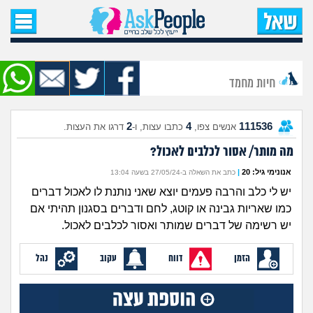
עמוד הבית
שאל שאלה
חיות מחמד
שאלות חדשות
2
4
111536
אנשים צפו,
כתבו עצות, ו-
דרגו את העצות.
שאלות שעוררו עניין
מה מותר/ אסור לכלבים לאכול?
עצות חדשות
אנונימי גיל: 20
|
כתב את השאלה ב-27/05/24 בשעה 13:04
יש לי כלב והרבה פעמים יוצא שאני נותנת לו לאכול דברים
מה קורה כאן?
כמו שאריות גבינה או קוטג, לחם ודברים בסגנון תהיתי אם
יש רשימה של דברים שמותר ואסור לכלבים לאכול.
מתחם הטיפים
הזמן
דווח
עקוב
נהל
מדורים