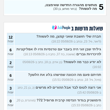
אנגלית) איך לכבס את
עצות
5
המכנסיים?
מותשים מהגורה החדשה שאימצנו,
(אנונימית, בת 16)
מה לעשות?
(בחור מותש, בן 30)
מאז והמתמיד נגעלתי מפרווה
4
ובעלי הביא כלב, איך הייתם
עצות
מגיבים?
(מיראל, בת 21)
איך להתמודד עם מסירה של
3
שאלות חדשות ב
כלב?
(ליאור, בת 17)
עצות
חברה שלי חושבת שאני קמצן, מה לעשות?
האוזניים של החתול שלי
12
6
שחורות מבפנים והוא מגרד
עצות
(ליאור, גיל: 23, נכתב ב-05/08/26 16:22)
עצות
ומיילל עד שיורד לו דם מהאוזן,
מודאג
(אנונימי, בן 15)
גיליתי שבן זוגי היה בעבר עם טרנסיות והיו לו אפליקציות
6
להיכרויות גברים
(שושנה, בת 37, כתבה ב-05/08/26 16:13)
רוצה לאמץ כלב ולא לקנות,
עצות
1
אבל אני רוצה להעניק לו שם
עצות
בעצמי, זה אפשרי?
לא יודע כבר מה לעשות?
(איטן, בן
(בן אדם, בן 18, כתב ב-05/08/26
2
23)
16:02)
עצות
איך לטפל בחתולים שכל היום
3
תהיתם פעם מה הכוונה שמישהו בלע את הלשון?
6
צורחים?
(Cat Lover, בן 22)
עצות
(מיכל, גיל: 18, נכתב ב-05/08/26 15:51)
עצות
אישתי נכנסה להריון ורוצה
8
אני רוצה לטוס לבד אבל ההורים לא מרשים
(כ, בן 21, כתב
3
שאני אמסור את הכלבה,
עצות
עצות?
(V, בן 29)
ב-05/08/26 15:42)
עצות
איך אני יודעת שלהיות מאלפת
8
חימושניק בגדוד הנדסה קרבית פרופיל 72?
(מוהנדס, בן 20,
0
כלבים מתאים לי?
עצות
כתב ב-05/08/26 15:33)
עצות
(שמש, בת 20)