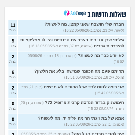
העבודה הפכה להיות אובססיה,
4
כאשר אני לא עובד או מרוויח
עצות
כסף יש מעלי שד אשמה
שאלות חדשות ב
(אנונימי, בן 25)
הרס עצמי בזוגיות
(ט אנונימית,
5
חברה שלי חושבת שאני קמצן, מה לעשות?
11
בת 23)
עצות
(ליאור, גיל: 23, נכתב ב-05/08/26 16:22)
עצות
עדיין מוצצת אצבע כהרגעה,
7
גיליתי שבן זוגי היה בעבר עם טרנסיות והיו לו אפליקציות
מה ניתן לעשות?
5
(נרקיס, בת
עצות
להיכרויות גברים
(שושנה, בת 37, כתבה ב-05/08/26 16:13)
עצות
30)
מסדר את ארון הילדות בבית
5
לא יודע כבר מה לעשות?
(בן אדם, בן 18, כתב ב-05/08/26
2
ההורים ומוצף בזכרונות. איך
עצות
16:02)
עצות
להתמודד?
(כבר גדול, בן 35)
איך מפסיקים לפחד מזה שהזמן
תהיתם פעם מה הכוונה שמישהו בלע את הלשון?
9
6
עובר?
(אליזבת, בת 24)
עצות
(מיכל, גיל: 18, נכתב ב-05/08/26 15:51)
עצות
עם מי אנשים מתייעצים כל
5
אני רוצה לטוס לבד אבל ההורים לא מרשים
(כ, בן 21, כתב
2
הזמן?
(פפרוני, בן 25)
עצות
ב-05/08/26 15:42)
עצות
מאבד את הרעב בחיים שלי
3
חימושניק בגדוד הנדסה קרבית פרופיל 72?
(מוהנדס, בן 20,
0
ורוצה לחזור לזה!
(זלדוס, בן 22)
עצות
כתב ב-05/08/26 15:33)
עצות
בודדה מאוד בלי חברים כבר 5
5
אמא של בת זוגתי הרימה עליה יד, מה לעשות?
שנים ולא יודעת איפה להכיר
8
עצות
(עדן, בת 23)
(אנונימי, בן 22, כתב ב-05/08/26 15:22)
עצות
עוד שאלות חדשות במדור
איך להכיר חברים בגיל הזה?
(אנונימי, בן 25, כתב ב-05/08/26
3