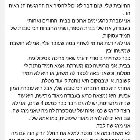
זוגיות
חיפוש שאלות
החיובית שלי, שום דבר לא יכול להסיר את ההרגשה הנוראית
הזו.
|
היריון ולידה
הרשמה
התחברות
אני עוברת כרגע ימים ארוכים בבית, ההורים ואחותי
בעבודה, אח שלי בבית הספר, ושתי החברות הכי טובות שלי
הורות ומשפחה
תמיד עסוקות.
אני לא יודעת את מי לשתף במה שעובר עליי, אני לא חושבת
מתבגרים
שמישהו יבין.
כבר כשהייתי ביסודי ידעתי שאני צריכה פסיכולוגית.
מהבקו"ם... ועד מתי?!
בבית, אני מרגישה כמו משרתת, אמא תמיד נותנת לי
מטלות, וכשאני באה לספר לה משהו, אז היא לא תמיד
לימודים וסטודנטים
קשובה, או שבמקום היא נותנת לי עוד מטלה.
אחותי היא כמו החברה הכי טובה שלי, אבל היא עוברת המון
עבודה וקריירה
עכשיו, היא נמצאת כרגע בעבודה מאוד מתישה, היא עוד
שנייה מתגייסת, יש לה גם חבר כבר כמעט 4 שנים, ואני לא
חברים ואנשים
רוצה להרגיש כמו איזה עול שמספרת לה מה שאני מרגישה.
וגם היא יכולה להיות מאוד שיפוטית, כמו אמא שלי.
אני מרגישה לבד.
בית, שכנים ושותפים
לא משנה כמה אני מנסה למלא את החלל הריק הזה עם מה