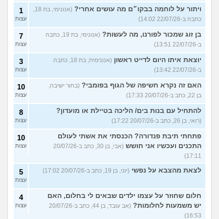
ויתור על לוחמה בבקו״ם מה עושים אחרי?
(אנונימי, בת 18,
1
כתבה ב-22/07/26 14:02)
עצות
בן זוג שמכור לפורנו, מה לעשות?
(אנונימי, בת 19, כתבה
7
ב-22/07/26 13:51)
עצות
יוצאת איתו היום לדייט ראשון
(אנונימית, בת 18, כתבה
3
ב-22/07/26 13:42)
עצות
האם זה נקרא חשיפה של הגוף בפומבי?
(בחור ישיבה,
10
בן 22, כתב ב-20/07/26 17:33)
עצות
להתחיל עם בנות בים/ הליכה בטיילת או מועדון?
8
(רואי, בן 26, כתב ב-20/07/26 17:22)
עצות
פתחתי תיבת פנדורה? הכנסתי את אשתי לעולם
10
התכנים ועכשיו אני חושש
(אבי, בן 30, כתב ב-20/07/26
עצות
17:11)
לצאת מהצבא על נפשי
(יוני, בן 19, כתב ב-20/07/26 17:02)
5
עצות
חלום שחוזר על עצמו ילדים שבאים לי בחלום, האם
4
יש משמעות לחלומות?
(אב עובד, בן 44, כתב ב-20/07/26
עצות
16:53)