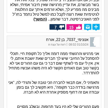
בשר מבשרם, את עדיין מרגישה שאין חיבור אמיתי, ושלא
מבינים מה מפריע לך, ושלא זורמים איתך עם החלטות
לגיטימיות שאת רוצה לקבל כמו למשל טיול נחמד בחו"ל
לפני האוניברסיטה, דבר שהמון...
(המשך)
7
15
אנונימי_7037, בן 22, אורח
|
01/10/24 08:02
דווח על עצה זו
אני מרגיש והרגשתי ממה דומה אליך כל תקופת חיי. תוכלי
להסתכל על החיובי שיש לך חברים שאת יושבת איתם, לי
אין. אין לי עם מי לשתף שום דבר כי גם עם ההורים אני לא
בקשר טוב ועם האחים הקשר לא היה משהו ועכשיו מתחיל
להתדרדר.
ותאמיני לי, אם תבואי לחברה הכי טובה של ותגידי לה, "אני
מרגישה בודדה כבר תקופה", היא תקשיב לך גם בזמן
עבודה אם זה דחוף מספיק אחרת היא לא חברה.
פעם ההורים שלי לא היו בעד תרופות, ובשלב מסויים