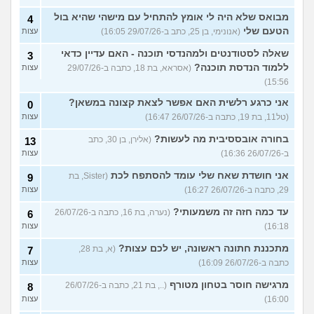
מבואס שלא היה לי אומץ להתחיל עם מישהי שהיא בול
4
הטעם שלי
(אנונימי, בן 25, כתב ב-29/07/26 16:05)
עצות
שאלה לסטודנטים ולמהנדסי תוכנה - האם עדיין כדאי
3
ללמוד הנדסת תוכנה?
(אסראא, בת 18, כתבה ב-29/07/26
עצות
15:56)
אני כרגע רלשית האם אפשר לצאת קצונה במשאן?
0
(טל11, בת 19, כתבה ב-26/07/26 16:47)
עצות
בחורה אובססיבית מה לעשות?
(אלירן, בן 30, כתב
13
ב-26/07/26 16:36)
עצות
אני חושדת שאח שלי עומד להסתפח לכת
(Sister, בת
9
29, כתבה ב-26/07/26 16:27)
עצות
עד כמה חזה זה משמעותי?
(נערה, בת 16, כתבה ב-26/07/26
6
16:18)
עצות
מתכננת חתונה ראשונה, יש לכם עצות?
(א, בת 28,
7
כתבה ב-26/07/26 16:09)
עצות
מרגישה חוסר בטחון מטורף
(.., בת 21, כתבה ב-26/07/26
8
16:00)
עצות