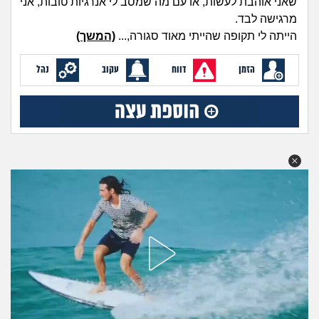
שאני אוהבת לעשות, או עם מה שמסב לי אנרגיות טובות, אני
מה שעובר עליי
מרגישה לבד.
הייתה לי תקופה שהייתי מאוד סגורה,...
(המשך)
שומרים על הגוף
הזמן
דווח
עקוב
נהל
פיננסי וכלכלה
בין הסדינים
חיות מחמד
יוקר המחיה
גאווה