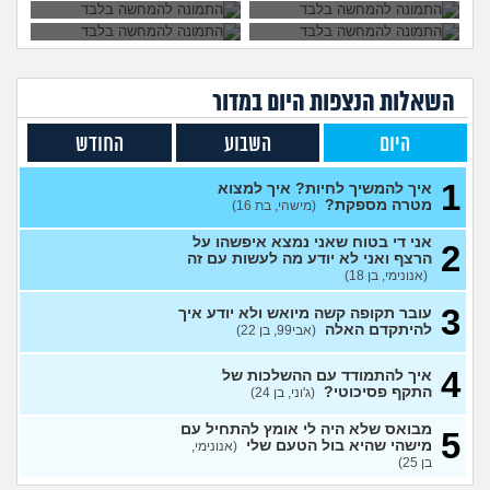
מרגיש תקוע בחיים, איך
2
להתמודד?
(zak, בן 25)
עצות
מה עושים עם החיים עכשיו?
4
(אנוני, בת 18)
עצות
השאלות הנצפות ה
יום
במדור
איך לספר לבן זוג שלי על
5
תקיפה מינית?
(מבולבלת, בת 27)
עצות
היום
השבוע
החודש
אני כבר לא נער. והזמן טס
2
1
למה אני לא מקבל את זה שאני
איך להמשיך לחיות? איך למצוא
עצות
כבר לא ילד יותר?
מטרה מספקת?
(היו זמנים
(מישהי, בת 16)
בהוליווד, בן 27)
אני די בטוח שאני נמצא איפשהו על
2
חושב להתאשפז *שוב* מרצון,
7
הרצף ואני לא יודע מה לעשות עם זה
או לשכב באמצע הרחוב
עצות
(אנונימי, בן 18)
(asdasd, בן 30)
3
עובר תקופה קשה מיואש ולא יודע איך
מה לדעתכם אני צריך לעשות?
8
להיתקדם האלה
(אבי99, בן 22)
אני באמת שונא לקום כל יום
עצות
לעבוד
(אזרח, בן 20)
4
איך להתמודד עם ההשלכות של
נקלעתי לעימות פיזי
(דורון,
9
התקף פסיכוטי?
(ג'וני, בן 24)
עצות
בן 41)
מבואס שלא היה לי אומץ להתחיל עם
5
נזכר במעשים מביכים מתקופה
6
מישהי שהיא בול הטעם שלי
(אנונימי,
רעה
(אף_אחד, בן 29)
עצות
בן 25)