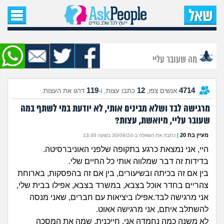
עמוד הבית
שאל שאלה
מה שעובר עליי
שאלות חדשות
119
12
4714
אנשים צפו,
כתבו עצות, ו-
דרגו את העצות.
שאלות שעוררו עניין
מרגישה לבד ושלא מבינים אותי, לא יודעת במי לשתף במה
שעובר עליי, מיואשת, עצות?
עצות חדשות
מעיין בת 20
|
כתבה את השאלה ב-30/09/24 בשעה 13:46
מה קורה כאן?
היי, אני נמצאת כרגע בתקופה שלפני האוניברסיטה.
בדידות זה דבר שמלווה אותי כל החיים שלי.
מתחם הטיפים
בין אם זה בכיתה ובשיעורים, בין אם זה בהפסקות, בארוחת
צהריים בחדר אוכל בצבא, במשרד בצבא, אפילו בבית שלי,
מדורים
אני מרגישה לבד.אפילו ביציאות עם חברים, שאני מנסה
להשתלב איתם, אני מרגישה אאוט.
לא משנה כמה נחמדה אני, חייכנית, שמה את המסכה