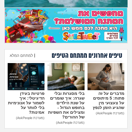
טיפים אחרונים ממתחם הטיפים
|
למתחם המלא
הוספת טיפ
מדברים על זה
בלי מסגרות ובלי
פרטיות בעידן
פתוח: 5 מיתוסים
שגרה: איך שומרים
הדיגיטלי: איך
על צעצועי מין
על שנת הילדים
לשמור על אנונימיות
שהגיע הזמן לנפץ
בחופש הגדול -
בלי לוותר על
ומצילים את השפיות
אמינות?
(מערכת AskPeople)
של ההורים?
(מערכת AskPeople)
(מערכת AskPeople)