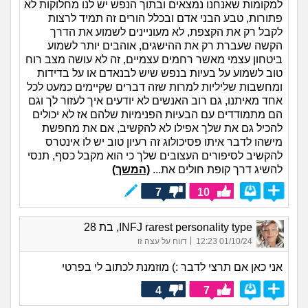
למקומות שאנחנו נמצאים ובתוך הנפש יש לנו מחלוקות לא
פתורות, טבע הבני אדם ובכלל הורים זה תמיד לרצות
לקבל רק את הקצפת, לא מעוניינים לשמוע את הדרך
הקשה שעברת רק את ההישגים, אוהבים יותר לשמוע
ביטחון עצמי מאשר רחמים עצמיים, זה לא עושה מצב רוח
טוב לשמוע על בעיות בנפש שיש לבנאדם או על בדידות
ומחשבות שליליות למרות שזה דברים שקיימים כמעט לכל
אחד מאיתנו, גם רוב האנשים לא יודעים איך לעזור לך וגם
הם מתמודדים עם הבעיות הפנימיות שלהם אז לא יכולים
להכיל גם את שלך אפילו לא להקשיב, אם את מחפשת
מישהו לדבר איתו פסיכולוג זה רעיון טוב יש לו אינטרס
להקשיב לסיפורים העצובים שלך כי הוא מקבל כסף, תנסי
להשיג דרך קופת חולים את...
(המשך)
7
10
INFJ rarest personality type, בת 28
|
01/10/24 12:23
דווח על עצה זו
אני כאן אם תרצי לדבר :) מוזמנת לכתוב לי בפרטי
4
7