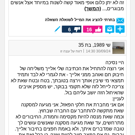
זה לא יתן כלום אופי מאוד קשה לשנות במיוחד אצל אנשים
מבוגרים,...
(המשך)
בחרתי להציג את המייל לשואלת השאלה
6
16
שי 1989, בת 35
|
30/09/24 14:30
דווח על עצה זו
היי נסיכה
אני רוצה להתחיל את הכתיבה שלי אלייך משליחה של
חיבוק חם ואוהב ממני אלייך - את לגמרי לא לבד ותמיד
תמצאי מי שיבין אותך וירצה בטובתך, בטח ובטח שאת לא
צריכה לייחל לזה שלא תקומי בבוקר, יש מספיק אויבים
שהאיחול הזה יושב עליהם בול.
לעניין:
אם אני מחברת את חלקי הפאזל, אני מגיעה למסקנה
שאת מתקשה להתחבר עם החברה שבחוץ.
וכמה שאת מנסה להיות מקסימה וחמודה, החיבורים לא
מתרחשים, עד שאת מגיעה מסקנה שאנשים עושים לך
טובה שמדברים איתך, ולא באמת חפצים בחיבור אלייך.
ובבית, גם אם המצב חייב להיות שונה, כי בכל זאת את