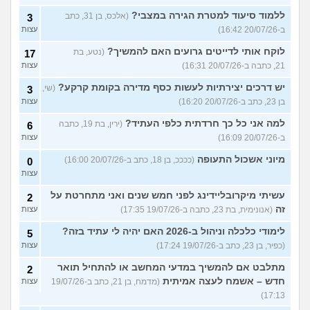
ללמוד סיעוד למטרת הגירה במצבי?
(אלכס, בן 31, כתב
3
ב-20/07/26 16:42)
עצות
לוקח אותי לדייטים גרועים האם להמשיך?
(נטע, בת
17
21, כתבה ב-20/07/26 16:31)
עצות
יש דרכים יצירתיות לעשות כסף מדירה בקומת קרקע?
(שי,
3
בן 23, כתב ב-20/07/26 16:20)
עצות
למה אני כל כך חרדתית כלפי העתיד?
(ירין, בת 19, כתבה
6
ב-20/07/26 16:09)
עצות
מיוני אשכול התעופה
(ככככ, בן 18, כתב ב-20/07/26 16:00)
0
עצות
עשיתי מיקרובליידינג לפני חמש שנים ואני מתחרטת על
2
זה
(אנונימית, בת 23, כתבה ב-19/07/26 17:35)
עצות
לימודי כלכלה וניהול ב-2026 האם יהיה לי עתיד בזה?
5
(כפיר, בן 23, כתב ב-19/07/26 17:24)
עצות
מתלבט אם להמשיך במדעי המחשב או להתחיל תואר
2
חדש – אשמח לעצה אמיתית
(מדמח, בן 21, כתב ב-19/07/26
עצות
17:13)