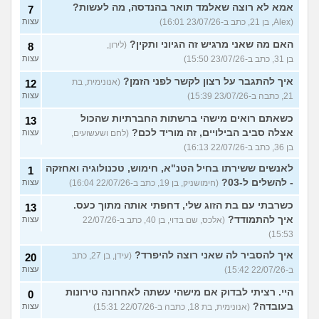
אמא לא רוצה שאלמד תואר בהנדסה, מה לעשות?
7
(Alex, בן 21, כתב ב-23/07/26 16:01)
עצות
האם מה שאני מרגיש זה הגיוני ותקין?
(לירון,
8
בן 31, כתב ב-23/07/26 15:50)
עצות
איך להתגבר על רצון לקשר לפני הזמן?
(אנונימית, בת
12
21, כתבה ב-23/07/26 15:39)
עצות
כשאתם רואים מישהי ברשתות החברתיות שהכול
13
אצלה סביב הבילויים, זה מוריד לכם?
(לחם ושעשועים,
עצות
בן 36, כתב ב-22/07/26 16:13)
לאנשים ששירתו בחיל הטנ"א, חימוש, טכנולוגיה ואחזקה
1
- להשלים ל-03?
(חימושניק, בן 19, כתב ב-22/07/26 16:04)
עצות
כשרבתי עם בת הזוג שלי, דחפתי אותה מתוך כעס.
13
איך להתמודד?
(אלכס, שם בדוי, בן 40, כתב ב-22/07/26
עצות
15:53)
איך להסביר לה שאני רוצה להיפרד?
(עידן, בן 27, כתב
20
ב-22/07/26 15:42)
עצות
היי. רציתי לבדוק אם מישהי עשתה לאחרונה טירונות
0
בעובדה?
(אנונימית, בת 18, כתבה ב-22/07/26 15:31)
עצות