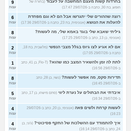
בחרדות קשות מעצם המחשבה על לעבוד
(בחורה של
9
חופש, בת 30, כתבה ב-29/07/26 17:47)
עצות
רוצה שההורים שלי יתגרשו אבל הם לא וגם מפחדת
6
להעלות את הנושא
(אנונימית, בת 23, כתבה ב-29/07/26 17:36)
עצות
גיליתי שאבא שלי בוגד באמא שלי, מה לעשות?
8
(אנונימי, בן 13, כתב ב-29/07/26 17:25)
עצות
אם לא אגיע לצו גיוס בגלל מצבי הנפשי
(מלשבית, בת 18,
2
כתבה ב-29/07/26 17:05)
עצות
לתת לה זמן ולהשאיר המצב כמו שהוא?
(Flo-T, בן 41, כתב
1
ב-29/07/26 16:56)
עצות
תדירות סקס, מה אפשר לעשות?
(נשוי, בן 28, כתב
8
ב-29/07/26 16:45)
עצות
איבדתי את הבתולים על נערת ליווי
(סתם מישהו, בן 17, כתב
5
ב-29/07/26 16:34)
עצות
לעשות קרחת ולשים פאה
(אנונימי, בן 20, כתב ב-29/07/26
4
16:23)
עצות
איך להתמודד עם ההשלכות של התקף פסיכוטי?
(ג'וני, בן
4
24, כתב ב-29/07/26 16:14)
עצות