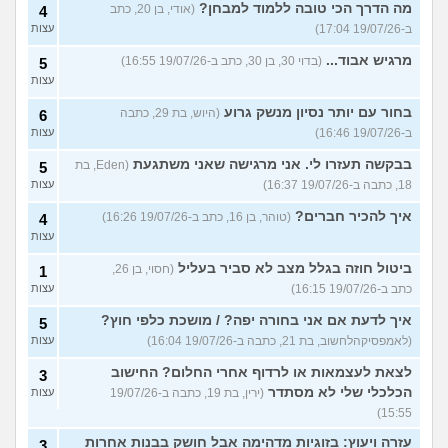
מה הדרך הכי טובה ללמוד למבחן?
(אודי, בן 20, כתב
4
ב-19/07/26 17:04)
עצות
מרגיש אבוד...
(בדוי 30, בן 30, כתב ב-19/07/26 16:55)
5
עצות
בחור עם יותר נסיון מנשק גרוע
(היוש, בת 29, כתבה
6
ב-19/07/26 16:46)
עצות
בבקשה תעזרו לי. אני מרגישה שאני משתגעת
(Eden, בת
5
18, כתבה ב-19/07/26 16:37)
עצות
איך להכיר חברים?
(טוהר, בן 16, כתב ב-19/07/26 16:26)
4
עצות
ביטול חוזה בגלל מצב לא סביר בעליל
(חסוי, בן 26,
1
כתב ב-19/07/26 16:15)
עצות
איך לדעת אם אני בחורה יפה? / מושכת כלפי חוץ?
5
(לאמפסיקהלחשוב, בת 21, כתבה ב-19/07/26 16:04)
עצות
לצאת לעצמאות או לרדוף אחרי החלום? החישוב
3
הכלכלי שלי לא מסתדר
(ירין, בת 19, כתבה ב-19/07/26
עצות
15:55)
עזרה ויעוץ: בזוגיות מדהימה אבל חושק בבנות אחרות
3