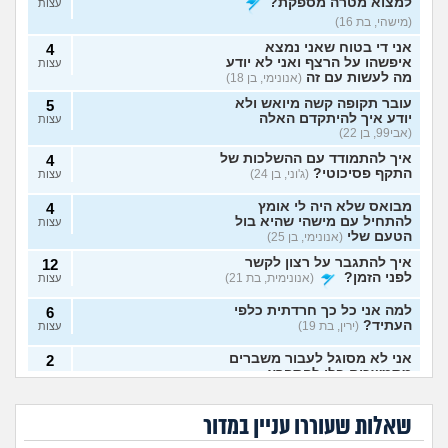
למצוא מטרה מספקת?
עצות
(מישהי, בת 16)
אני די בטוח שאני נמצא
4
איפשהו על הרצף ואני לא יודע
עצות
מה לעשות עם זה
(אנונימי, בן 18)
עובר תקופה קשה מיואש ולא
5
יודע איך להיתקדם האלה
עצות
(אבי99, בן 22)
איך להתמודד עם ההשלכות של
4
התקף פסיכוטי?
(ג'וני, בן 24)
עצות
מבואס שלא היה לי אומץ
4
להתחיל עם מישהי שהיא בול
עצות
הטעם שלי
(אנונימי, בן 25)
איך להתגבר על רצון לקשר
12
לפני הזמן?
(אנונימית, בת 21)
עצות
למה אני כל כך חרדתית כלפי
6
העתיד?
(ירין, בת 19)
עצות
אני לא מסוגל לעבור משברים
2
מתמשכים בלי להתפרץ
עצות
הגיוני שפסיכיאטר
מה קורה אם עוברים
(Supervegeta, בן 29)
מתנהג ככה?
עם נר דלוק מול מראה
גיליתי שאני סובל מ
למי אפשר לפנות כדי
בלילה?
בעלי חסר רגשות באופן מדאיג
OCD, איך להתמודד
להפסיק מפגעי רעש
13
שאלות שעוררו עניין במדור
עם הדיכאון?
במדינת ישראל? אבל
(אנונימית, בת 33)
עצות
באמת?