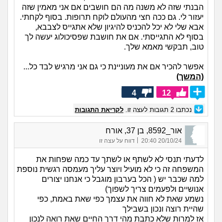
הבנתי שזה לא משנה מה הם חושבים אם אני מאמין שזה
יעזור לי. גם ככה חצי מהעולם לוקח תרופות. בסוף לקחתי.
אבא שלי לא יכל להכניס להיגיון שלא אתגייס לצבבא,
בסוף לא התגייסתי. אם את חושבת שפסיכולוג יעשה לך
טוב, תבקשי מאמא שלך.
אפשר להכיר אם את מעוניינת כי גם אני מרגיש לבד כל...
(המשך)
4
12
נכתבו
2
תגובות לעצה זו.
לקריאת התגובות
אור_8592, בן 37, אורח
|
20/10/24 20:40
דווח על עצה זו
לדעתי תנסי לא לשתף או לשתך עד כמה שפחות את
המשפחה זה כי לא מועיל ויוצר עליך מעמסה רגשית נוספת
למה שכבר יש ( הכל בערבון מוגבל כי אנחנו יצורים
אנושיים ולפעמים צריך לשפוך)
נשמע שאת לא חווה את עצמך כפי שאת באמת, כפי
שהיית רוצה ונכון בשבילך
אז למרות שלא כתבת מהי דרך החיים שאת רואה לנכון