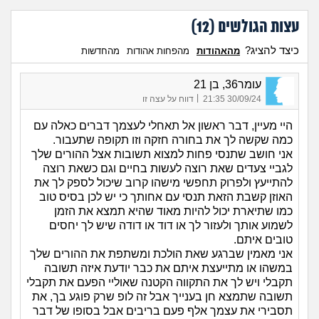
עצות הגולשים (
12
)
כיצד להציג?
מהאהודות
מהפחות אהודות
מהחדשות
עומר36, בן 21
|
30/09/24 21:35
דווח על עצה זו
היי מעיין, דבר ראשון אל תאחלי לעצמך דברים כאלה עם
כמה שקשה לך את בחורה חזקה וזו תקופה שתעבור.
אני חושב שתנסי פחות למצוא תשובות אצל ההורים שלך
לגביי צעדים שאת רוצה לעשות בחיים וגם כשאת רוצה
להתייעץ ולפרוק תחפשי מישהו קרוב שיכול לספק לך את
האוזן קשבת הזאת תנסי עם אחותך כי יש לכן בסיס טוב
כמו שתיארת יכול להיות מאוד שהיא תמצא את הזמן
לשמוע אותך ולעזור לך או דוד או דודה שיש לך יחסים
טובים איתם.
אני מאמין שברגע שאת הולכת ומשתפת את ההורים שלך
במשהו או מתייעצת איתם את כבר יודעת איזה תשובה
תקבלי ויש לך את התקווה הקטנה שאוליי הפעם את תקבלי
תשובה שתמצא חן בענייך אבל זה לופ שרק פוגע בך, את
תסבירי את עצמך אלף פעם בריבים אבל בסופו של דבר