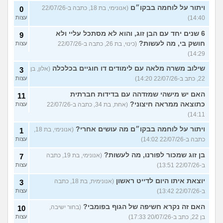
ויתור על לוחמה בבקו״ם
(אנונימי, בת 18, כתבה ב-22/07/26
0
14:40)
עצות
6 שנים יחד עם הבן זוג, והוא לא מסתכל עליי ולא
9
חושק בי, מה לעשות?
(כינוי, בת 26, כתבה ב-22/07/26
עצות
14:29)
שילוב משרה מלאה עם לימודים דו חוגיים בכלכלה
(אלון, בן
3
22, כתב ב-22/07/26 14:20)
עצות
האם יש מישהי שמזדהה עם בדידות חברתית
11
כתוצאה ממראה חיצוני?
(אחת, בת 34, כתבה ב-22/07/26
עצות
14:11)
ויתור על לוחמה בבקו״ם מה עושים אחרי?
(אנונימי, בת 18,
1
כתבה ב-22/07/26 14:02)
עצות
בן זוג שמכור לפורנו, מה לעשות?
(אנונימי, בת 19, כתבה
7
ב-22/07/26 13:51)
עצות
יוצאת איתו היום לדייט ראשון
(אנונימית, בת 18, כתבה
3
ב-22/07/26 13:42)
עצות
האם זה נקרא חשיפה של הגוף בפומבי?
(בחור ישיבה,
10
בן 22, כתב ב-20/07/26 17:33)
עצות