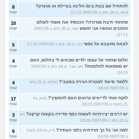
להתחיל עם בנות בים/ הליכה בטיילת או מועדון?
8
(רואי, בן 26, כתב ב-20/07/26 17:22)
עצות
פתחתי תיבת פנדורה? הכנסתי את אשתי לעולם
10
התכנים ועכשיו אני חושש
(אבי, בן 30, כתב ב-20/07/26
עצות
17:11)
לצאת מהצבא על נפשי
(יוני, בן 19, כתב ב-20/07/26 17:02)
5
עצות
חלום שחוזר על עצמו ילדים שבאים לי בחלום, האם
4
יש משמעות לחלומות?
(אב עובד, בן 44, כתב ב-20/07/26
עצות
16:53)
ללמוד סיעוד למטרת הגירה במצבי?
(אלכס, בן 31, כתב
4
ב-20/07/26 16:42)
עצות
לוקח אותי לדייטים גרועים האם להמשיך?
(נטע, בת
17
21, כתבה ב-20/07/26 16:31)
עצות
יש דרכים יצירתיות לעשות כסף מדירה בקומת קרקע?
(שי,
3
בן 23, כתב ב-20/07/26 16:20)
עצות
למה אני כל כך חרדתית כלפי העתיד?
(ירין, בת 19, כתבה
6
ב-20/07/26 16:09)
עצות