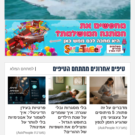
מה שעובר עליי
שומרים על הגוף
פיננסי וכלכלה
בין הסדינים
חיות מחמד
טיפים אחרונים ממתחם הטיפים
|
למתחם המלא
הוספת טיפ
יוקר המחיה
גאווה
מדברים על זה
בלי מסגרות ובלי
פרטיות בעידן
פתוח: 5 מיתוסים
שגרה: איך שומרים
הדיגיטלי: איך
על צעצועי מין
על שנת הילדים
לשמור על אנונימיות
שהגיע הזמן לנפץ
בחופש הגדול -
בלי לוותר על
ומצילים את השפיות
אמינות?
(מערכת AskPeople)
של ההורים?
(מערכת AskPeople)