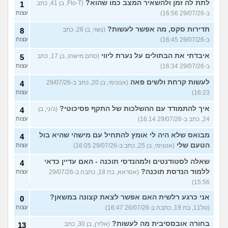
לתת לה זמן ולהשאיר המצב כמו שהוא?
(Flo-T, בן 41, כתב
1
ב-29/07/26 16:56)
עצות
תדירות סקס, מה אפשר לעשות?
(נשוי, בן 28, כתב
8
ב-29/07/26 16:45)
עצות
איבדתי את הבתולים על נערת ליווי
(סתם מישהו, בן 17, כתב
5
ב-29/07/26 16:34)
עצות
לעשות קרחת ולשים פאה
(אנונימי, בן 20, כתב ב-29/07/26
4
16:23)
עצות
איך להתמודד עם ההשלכות של התקף פסיכוטי?
(ג'וני, בן
4
24, כתב ב-29/07/26 16:14)
עצות
מבואס שלא היה לי אומץ להתחיל עם מישהי שהיא בול
4
הטעם שלי
(אנונימי, בן 25, כתב ב-29/07/26 16:05)
עצות
שאלה לסטודנטים ולמהנדסי תוכנה - האם עדיין כדאי
4
ללמוד הנדסת תוכנה?
(אסראא, בת 18, כתבה ב-29/07/26
עצות
15:56)
אני כרגע רלשית האם אפשר לצאת קצונה במשאן?
0
(טל11, בת 19, כתבה ב-26/07/26 16:47)
עצות
בחורה אובססיבית מה לעשות?
(אלירן, בן 30, כתב
13