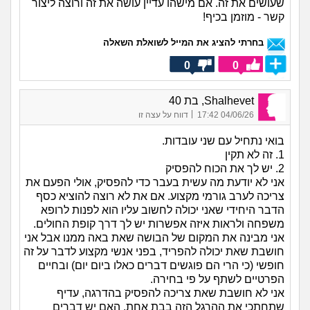
שעושים את זה. אם מישהו עדיין עושה את זה ורוצה ליצור
קשר - מוזמן בכיף!
בחרתי להציג את המייל לשואלת השאלה
0
0
Shalhevet, בת 40
|
04/06/26 17:42
דווח על עצה זו
בואי נתחיל עם שני עובדות.
1. זה לא תקין
2. יש לך את הכוח להפסיק
אני לא יודעת מה עשית בעבר כדי להפסיק, אולי הפעם את
צריכה לערב גורמי מקצוע. אם את לא רוצה להוציא כסף
הדבר היחידי שאני יכולה לחשוב עליו הוא לפנות לרופא
משפחה ולראות איזה אפשרות יש לך דרך קופת החולים.
אני מבינה את המקום של הבושה שאת באה ממנו אבל אני
חושבת שאת יכולה להפריד, בפני אנשי מקצוע לדבר על זה
חופשי (כי הרי הם פוגשים דברים כאלו ביום יום) ובחיים
הפרטיים לשתף על פי בחירה.
אני לא חושבת שאת צריכה להפסיק בהדרגה, עדיף
שתחתכי את ההרגל הזה בבת אחת. האם יש דברים