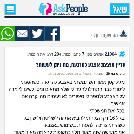
עמוד הבית
שאל שאלה
מה שעובר עליי
שאלות חדשות
29
7
21064
אנשים צפו,
כתבו עצות, ו-
דרגו את העצות.
שאלות שעוררו עניין
עדיין מוצצת אצבע כהרגעה, מה ניתן לעשות?
עצות חדשות
נרקיס בת 30
|
כתבה את השאלה ב-04/06/26 בשעה 14:24
מגיל קטן מאוד השתמשתי באצבע להרגעה, כשהגעתי
מה קורה כאן?
ליסודי כבר התחילו להגיד לי שלא מתאים וניסו לשים לי מרה
על האצבע ולספר לי סיפורים לא נעימים מה יקרה אם
מתחם הטיפים
אמשיך
בכל זאת המשכתי
מדורים
בגיל 16 רק הצלחתי להביא את זה לשליטה ולישון בלי
כשהייתי צריכה ולהפחית בשימוש באצבע
אני מרגישה שזה מאוד תלוי בתקופות לחץ וזה מאוד מאוד