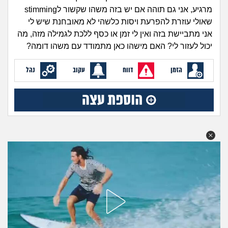
זוגיות
חיפוש שאלות
מרגיע, אני גם תוהה אם יש בזה משהו שקשור לstimming
|
שאולי עוזרת להפרעת ויסות כלשהי לא מאובחנת שיש לי
היריון ולידה
הרשמה
התחברות
אני מתביישת בזה ואין לי זמן או כסף ללכת לגמילה מזה, מה
יכול לעזור לי? האם מישהו כאן מתמודד עם משהו דומה?
הורות ומשפחה
הזמן
דווח
עקוב
נהל
מתבגרים
מהבקו"ם... ועד מתי?!
לימודים וסטודנטים
עבודה וקריירה
חברים ואנשים
בית, שכנים ושותפים