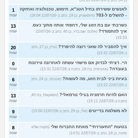
לאנשים ששירתו בחיל הטנ"א, חימוש, טכנולוגיה ואחזקה
1
- להשלים ל-03?
(חימושניק, בן 19, כתב ב-22/07/26 16:04)
עצות
כשרבתי עם בת הזוג שלי, דחפתי אותה מתוך כעס.
13
איך להתמודד?
(אלכס, שם בדוי, בן 40, כתב ב-22/07/26
עצות
15:53)
איך להסביר לה שאני רוצה להיפרד?
(עידן, בן 27, כתב
20
ב-22/07/26 15:42)
עצות
היי. רציתי לבדוק אם מישהי עשתה לאחרונה טירונות
0
בעובדה?
(אנונימית, בת 18, כתבה ב-22/07/26 15:31)
עצות
בעיות ביני לבית הזוג, מה לעשות?
(אנונימי, בן 24, כתב
6
ב-22/07/26 15:22)
עצות
האם להיות חרמנית בגילי נורמאלי?
(Hayatov, בת 40,
13
כתבה ב-22/07/26 15:11)
עצות
לא משלמת בדייטים
(אלי, בן 29, כתב ב-22/07/26 15:00)
9
עצות
בטעות "התעוררתי" מאחת החברות שלי
(מקווה שלא
8
סוטה, בן 18, כתב ב-22/07/26 14:51)
עצות