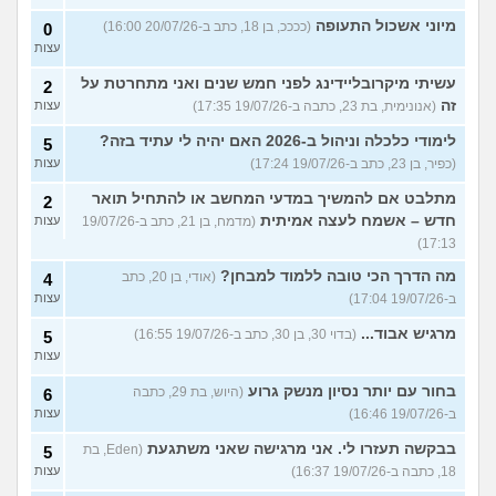
מיוני אשכול התעופה
(ככככ, בן 18, כתב ב-20/07/26 16:00)
0
עצות
עשיתי מיקרובליידינג לפני חמש שנים ואני מתחרטת על
2
זה
(אנונימית, בת 23, כתבה ב-19/07/26 17:35)
עצות
לימודי כלכלה וניהול ב-2026 האם יהיה לי עתיד בזה?
5
(כפיר, בן 23, כתב ב-19/07/26 17:24)
עצות
מתלבט אם להמשיך במדעי המחשב או להתחיל תואר
2
חדש – אשמח לעצה אמיתית
(מדמח, בן 21, כתב ב-19/07/26
עצות
17:13)
מה הדרך הכי טובה ללמוד למבחן?
(אודי, בן 20, כתב
4
ב-19/07/26 17:04)
עצות
מרגיש אבוד...
(בדוי 30, בן 30, כתב ב-19/07/26 16:55)
5
עצות
בחור עם יותר נסיון מנשק גרוע
(היוש, בת 29, כתבה
6
ב-19/07/26 16:46)
עצות
בבקשה תעזרו לי. אני מרגישה שאני משתגעת
(Eden, בת
5
18, כתבה ב-19/07/26 16:37)
עצות