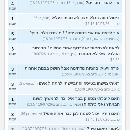
איך להכיר חברים?
(טוהר, בן 16, כתב ב-19/07/26 16:26)
4
עצות
ביטול חוזה בגלל מצב לא סביר בעליל
(חסוי, בן 26,
1
כתב ב-19/07/26 16:15)
עצות
איך לדעת אם אני בחורה יפה? / מושכת כלפי חוץ?
5
(לאמפסיקהלחשוב, בת 21, כתבה ב-19/07/26 16:04)
עצות
לצאת לעצמאות או לרדוף אחרי החלום? החישוב
3
הכלכלי שלי לא מסתדר
(ירין, בת 19, כתבה ב-19/07/26
עצות
15:55)
עזרה ויעוץ: בזוגיות מדהימה אבל חושק בבנות אחרות
3
(אנונימי, בן 20, כתב ב-19/07/26 15:44)
עצות
ראיתי מישהו בטיסה והתביישתי להתחיל איתו
(Stoyosach,
3
בן 16, כתב ב-19/07/26 15:40)
עצות
האם קיבלתי מספיק בבר אילן כדי להמשיך לשנה
1
הבאה? (אני כיתה ח)
(כפיר, בן 14, כתב ב-19/07/26 13:57)
עצות
האם היריון יכול לשנות לכן ככה את האופי?
(אנונימי, בן 36,
3
כתב ב-19/07/26 13:46)
עצות
לימודי גיאוגרפיה?
(אנונימית, בת 19, כתבה ב-19/07/26 13:37)
2