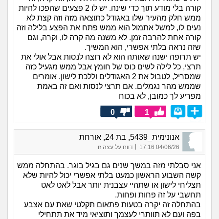
קורה בלי מודע תוך כדי שינה. יש לו 2 פצעים שהפכו להיות
ממש חלק מהעיר שלו באגודל כתוצאה מזה וזה קצת לא
נעים לו, למשל אתמול הוא ממש פתח את הפצע בלילה וזה
קורה אחת להרבה זמן. לא משנה מה קרה לו, וקרה, וגם
שזה נראה בלתי אפשרי, הוא המשיך.
יש תרופה ישנה שאותה הוא לא רוצה לנסות אבל אולי את
תרצי, כל לילה לשים כוס של חומץ אבל ממש מגעיל כזה
שמסריל, לטבול את 2 האגודלים וללכת לישון. אומרים
שממש מהר נגמלים. אם תרצי לנסות ואם זה באמת
מפריע לך כמובן, לא בכוח
0
1
אנונימית_5439, בת 24, אורחת
|
04/06/26 17:16
דווח על עצה זו
אני סבלתי מזה במשך שנים גם בגיל בוגר. בהתחלה ממש
קשה השבוע הראשון כמעט בלתי אפשרי יכול להיות שלא
תצליחי לישון או שתהיי עצבנית יותר אבל לאט לאט
תחשבי על זה פחות ופחות.
בהתחלה זה יקרה בטעות פתאום תקלטי שאת עם אצבע
בפה ועם לא תוותרי לעצמך ותוציאי מיד את תתחילי