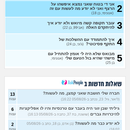
אני די בטוח שאני נמצא איפשהו על
2
חושב להתאשפז *שוב* מרצון,
7
הרצף ואני לא יודע מה לעשות עם זה
או לשכב באמצע הרחוב
עצות
(אנונימי, בן 18)
(asdasd, בן 30)
3
עובר תקופה קשה מיואש ולא יודע איך
מה לדעתכם אני צריך לעשות?
8
להיתקדם האלה
(אבי99, בן 22)
אני באמת שונא לקום כל יום
עצות
לעבוד
(אזרח, בן 20)
4
איך להתמודד עם ההשלכות של
נקלעתי לעימות פיזי
(דורון,
9
התקף פסיכוטי?
(ג'וני, בן 24)
עצות
בן 41)
מבואס שלא היה לי אומץ להתחיל עם
5
נזכר במעשים מביכים מתקופה
6
מישהי שהיא בול הטעם שלי
(אנונימי,
רעה
(אף_אחד, בן 29)
עצות
בן 25)
העבודה הפכה להיות אובססיה,
4
כאשר אני לא עובד או מרוויח
עצות
כסף יש מעלי שד אשמה
שאלות חדשות ב
(אנונימי, בן 25)
הרס עצמי בזוגיות
(ט אנונימית,
5
חברה שלי חושבת שאני קמצן, מה לעשות?
13
בת 23)
עצות
(ליאור, גיל: 23, נכתב ב-05/08/26 16:22)
עצות
עדיין מוצצת אצבע כהרגעה,
7
גיליתי שבן זוגי היה בעבר עם טרנסיות והיו לו אפליקציות
מה ניתן לעשות?
6
(נרקיס, בת
עצות
להיכרויות גברים
(שושנה, בת 37, כתבה ב-05/08/26 16:13)
עצות
30)
מסדר את ארון הילדות בבית
5
לא יודע כבר מה לעשות?
(בן אדם, בן 18, כתב ב-05/08/26
2
ההורים ומוצף בזכרונות. איך
עצות
16:02)
עצות