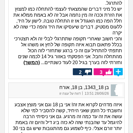
להתרגל.
יש כל מיני דברים שהמצאתי לעצמי להתחלה כמו למצוץ
את הזרת וככה זה מין נחמה אבל זה לא באמת ממלא את
חלל הפה כמו האגודל אז זו התחלה טובה. לישון על היד,
ללעוס מסטיק. דברים שיעסיקו את היד והפה כדי שזה לא
יקרה
והכי חשוב שאחרי תקופה שתתרגלי לבלי זה ולא תצטרכי
בכלל פתאום תבוא איזה תקופה של לחץ או משהו אל
תתפתי להתחיל עם זה כי ברגע שתחזרי לזה הכול
מהתחלה וחבל. אני הפסקתי באזור גיל 14 לכמה שנים
וחזרתי לזה בערך בגיל 20 לעוד כשנתיים...
(המשך)
2
3
בן 18_1343, בן 18, אורח
|
28/06/26 13:51
דווח על עצה זו
איזה מדהים לקרוא את זה! אני בן 18 וגם אני מוצץ אצבע
וחשבתי כל הזמן שאני היחיד, קשה להסביר למי שלא
עושה את זה עד כמה זה מרגיע. גם אני ניסיתי הרבה
להיגמל עד שהבנתי שזה לא כזה ביג דיל והיום זה באמת
יותר זורם אצלי. כיף לשמוע גם מהתגובות שיש גם בני 30