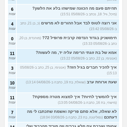
להתמודד?
(כבר גדול, בן 35)
איך מפסיקים לפחד מזה שהזמן
תהיתם פעם מה הכוונה שמישהו בלע את הלשון?
9
6
עובר?
(אליזבת, בת 24)
עצות
(מיכל, גיל: 18, נכתב ב-05/08/26 15:51)
עצות
עם מי אנשים מתייעצים כל
5
אני רוצה לטוס לבד אבל ההורים לא מרשים
(כ, בן 21, כתב
4
הזמן?
(פפרוני, בן 25)
עצות
ב-05/08/26 15:42)
עצות
מאבד את הרעב בחיים שלי
3
חימושניק בגדוד הנדסה קרבית פרופיל 72?
(מוהנדס, בן 20,
0
ורוצה לחזור לזה!
(זלדוס, בן 22)
עצות
כתב ב-05/08/26 15:33)
עצות
בודדה מאוד בלי חברים כבר 5
5
אמא של בת זוגתי הרימה עליה יד, מה לעשות?
שנים ולא יודעת איפה להכיר
11
עצות
(עדן, בת 23)
(אנונימי, בן 22, כתב ב-05/08/26 15:22)
עצות
עוד שאלות חדשות במדור
איך להכיר חברים בגיל הזה?
(אנונימי, בן 25, כתב ב-05/08/26
3
15:13)
עצות
שעת ארוחת ערב
(שואלת, בת 19, כתבה ב-04/08/26 13:14)
10
עצות
איך להמשיך לחיות? איך למצוא מטרה מספקת?
11
(מישהי, בת 16, כתבה ב-04/08/26 13:05)
עצות
לא שאלה, אלא סתם פריקה ואשמח שתכתבו לי מה
7
דעתכם
(נפוליטנה, בת 23, כתבה ב-03/08/26 18:04)
עצות
אחותי שוכבת עם מלא גברים וזה מוריד מהכבוד שלי