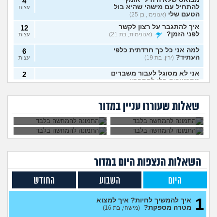
4
להתחיל עם מישהי שהיא בול
עצות
הטעם שלי
(אנונימי, בן 25)
איך להתגבר על רצון לקשר
12
לפני הזמן?
(אנונימית, בת 21)
עצות
למה אני כל כך חרדתית כלפי
6
העתיד?
(ירין, בת 19)
עצות
אני לא מסוגל לעבור משברים
2
מתמשכים בלי להתפרץ
עצות
הגיוני שפסיכיאטר
מה קורה אם עוברים
(Supervegeta, בן 29)
מתנהג ככה?
עם נר דלוק מול מראה
גיליתי שאני סובל מ
למי אפשר לפנות כדי
בלילה?
בעלי חסר רגשות באופן מדאיג
OCD, איך להתמודד
להפסיק מפגעי רעש
13
שאלות שעוררו עניין במדור
עם הדיכאון?
במדינת ישראל? אבל
(אנונימית, בת 33)
עצות
באמת?
מרגיש תקוע בחיים, איך
2
להתמודד?
(zak, בן 25)
עצות
מה עושים עם החיים עכשיו?
4
(אנוני, בת 18)
עצות
השאלות הנצפות ה
יום
במדור
איך לספר לבן זוג שלי על
5
תקיפה מינית?
(מבולבלת, בת 27)
עצות
היום
השבוע
החודש
אני כבר לא נער. והזמן טס
2
1
למה אני לא מקבל את זה שאני
איך להמשיך לחיות? איך למצוא
עצות
כבר לא ילד יותר?
מטרה מספקת?
(היו זמנים
(מישהי, בת 16)
בהוליווד, בן 27)