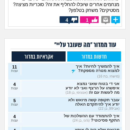
מנחמים אחרים שיוכלו להחליף את זה? סוכריות מציצה?
מסטיקים? משחק בטלפון?
4
1
עוד ממדור "מה שעובר עליי"
חדשות במדור
אקראיות במדור
איך להמשיך לחיות? איך
11
למצוא מטרה מספקת?
עצות
(מישהי, בת 16)
אני די בטוח שאני נמצא
4
איפשהו על הרצף ואני לא יודע
עצות
מה לעשות עם זה
(אנונימי, בן 18)
עובר תקופה קשה מיואש ולא
5
יודע איך להיתקדם האלה
עצות
(אבי99, בן 22)
איך להתמודד עם ההשלכות של
4
התקף פסיכוטי?
(ג'וני, בן 24)
עצות
מבואס שלא היה לי אומץ