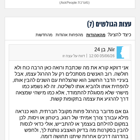
(מערכת AskPeople)
עצות הגולשים (
7
)
כיצד להציג?
מהאהודות
מהפחות אהודות
מהחדשות
Nir, בן 24
|
05/06/26 12:00
דווח על עצה זו
אני דווקא קורא את מה שכתבת ורואה כאן הרבה כוח ולא
חולשה. רוב האנשים מסתכלים רק על ההרגל עצמו, אבל
בעיניי הדבר החשוב הוא שהצלחת עם השנים להבין אותו,
להפחית אותו ולהביא אותו לשליטה. זה לא נשמע כמו
מישהי שלא מסוגלת להתמודד, אלא כמו מישהי שמצאה
דרך להרגיע את עצמה בתקופות קשות.
גם אם מדובר בהרגל פחות מקובל חברתית, הוא כנראה
מילא עבורך צורך אמיתי של רוגע, ביטחון או ויסות. לכן
במקום להילחם בעצמך או להתבייש, אולי כדאי לנסות
להבין בסקרנות מה בדיוק האצבע נותנת לך, ולחפש
בהדרגה דרכים אחרות שיתנו תחושה דומה.