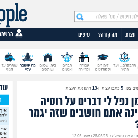
הרשמה
עצות
מה קורה?
טיפים
מהבקו"ם... ועד
לימודים
עבודה
חברים
בית, שכנים
מה שעובר
שומרים על
מתי?!
וסטודנטים
וקריירה
ואנשים
ושותפים
עליי
הגוף
עוד
13
5
ים צפו,
כתבו עצות, ו-
דרגו את העצות.
 נפל לי דברים על רוסיה
ח
נה אתם חושבים שזה יגמר
איך 
למצ
(מישהי
אני 
איפש
ה את השאלה ב-25/05/25 בשעה 12:05