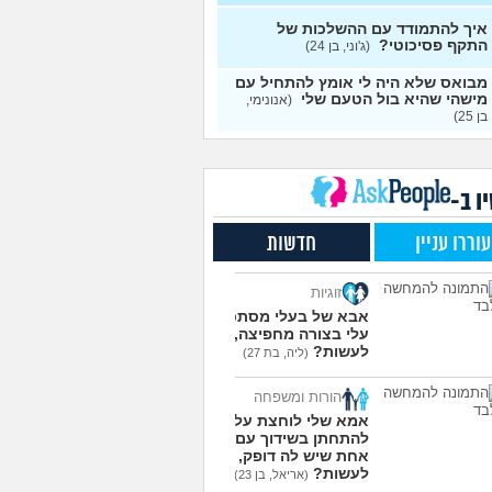
עצות
איך להתמודד עם ההשלכות של
התקף פסיכוטי?
ן מוצצת אצבע כהרגעה,
(ג'וני, בן 24)
7
יתן לעשות?
(נרקיס, בת
עצות
מבואס שלא היה לי אומץ להתחיל עם
מישהי שהיא בול הטעם שלי
(אנונימי,
 את ארון הילדות בבית
5
בן 25)
ים ומוצף בזכרונות. איך
עצות
מודד?
(כבר גדול, בן 35)
מפסיקים לפחד מזה שהזמן
9
ר?
(אליזבת, בת 24)
עצות
ו ב-
י אנשים מתייעצים כל
5
עוררו עניין
חדשות
?
(פפרוני, בן 25)
עצות
ד את הרעב בחיים שלי
3
זוגיות
ה לחזור לזה!
(זלדוס, בן 22)
עצות
אבא של בעלי מסתכל
בודדה מאוד בלי חברים כבר 5
5
עלי בצורה מחפיצה, מה
 ולא יודעת איפה להכיר
לעשות?
עצות
(ליה, בת 27)
בת 23)
הורות ומשפחה
עוד שאלות חדשות במדור
אמא שלי לוחצת עליי
להתחתן בשידוך עם כל
אחת שיש לה דופק, מה
לעשות?
(אריאל, בן 23)