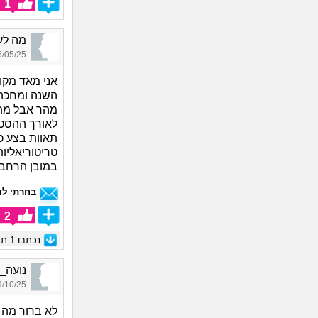
1
מה לעשות_3076
05/25 12:38
אני מאד מקוו
השנה ומחכה 
מהר אבל מתי
לאורך ההסטו
תאוות בצע כ
טריטוריאליות
במובן הרחב,
בחרתי לה
2
נכתבו
1
תגו
נועה_2427, בת 28, אורחת
10/25 15:14
לא ברור מה ז