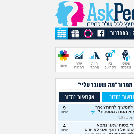
התחברות
|
פיננסי
בין
חיות
יוקר
גאווה
וכלכלה
הסדינים
מחמד
המחיה
 ממדור "מה שעובר עליי"
דשות במדור
אקראיות במדור
להמשיך לחיות? איך
9
וא מטרה מספקת?
עצות
, בת 16)
די בטוח שאני נמצא
4
הו על הרצף ואני לא יודע
עצות