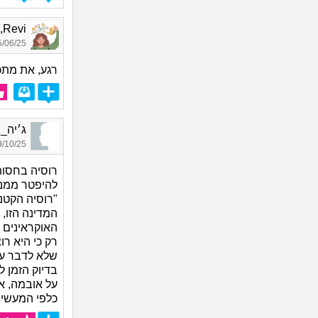
Revi, בת 23
06/25 10:57
רגע, את מתכ
ג׳יה_4111, בת 26, אורחת
10/25 15:32
רוסיה בחסות
להיפטר ממנו
"רוסיה הקטנ
המדינה הזו,
האוקראינים 
רק כי היא ר
שלא לדבר על 
בדיוק הזמן ל
על אובמה, א
כלפי המעשים