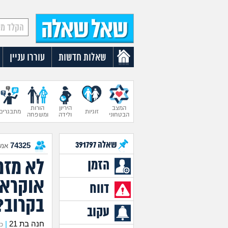
שאלות חדשות
עוררו עניין
המצב
היריון
הורות
זוגיות
מתבגרים
הבטחוני
ולידה
ומשפחה
שאלה
391797
74325
אנש
לא מזמן
הזמן
אוקראי
דווח
בקרוב?
עקוב
חנה בת 21
|
כתב