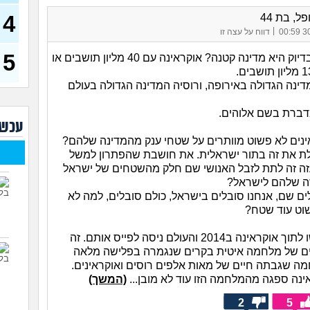
בת 23)
4
ל, בת 44
עדיי
|
30/
דווח על עצה זו
מה נ
30)
5
איזה מדינה בדיוק היא מדינה קטנה? אוקראינה עם 40 מליון תושבים או
מסדר
ההור
דינה הגדולה באירופה, ורוסיה המדינה הגדולה בעולם
להת
איך 
דברת בשם אלוהים.
עוב
עכשי
נים לא פשוט מוותרים על שטחי ענק מהמדינה שלהם?
עם מ
הזמן
ת את זה בתור ישראלית. את חושבת שהפתרון למשל
ה זה לתת לזבל האנושי שם חלק מהשטחים של ישראל
מאב
ה שלהם לישראל?
ורוצ
ים שם, אנחנו סובלים בישראל, כולם סובלים, למה לא
וט עוד שטח?
שנים
(עדן, 
הרוסים פלשו לתוך אוקראינה ב2014 והעולם ניסה לפייס אותם. זה
ל ל8 שנים של מלחמה איטית בקרים שנגמרה בפלישה מלאה
 מלחמה שגבתה חיים של מאות אלפים רוסים ואוקראינים.
ינה ספגה מהמלחמה הזו עוד לא מובן...
(המשך)
2
5