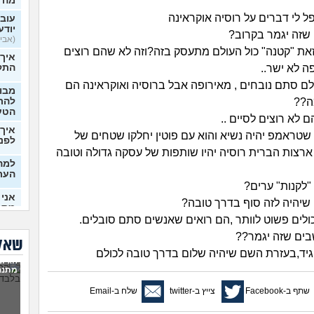
מה 
פל לי דברים על רוסיה אוקראינה
עובר
יודע
שזה יגמר בקרוב?
(אבי99, בן 22)
את "קטנה" כול העולם מתעסק בזה?וזה לא שהם רוצים
איך
ה לא ישר..
התק
לם סתם נובחים , מאירופה אבל ברוסיה ואוקראינה הם
מבוא
ה??
להתח
הטע
 לא רוצים לסיים ..
איך 
שטראמפ יהיה נשיא והוא עם פוטין יחלקו שטחים של
לפני
 ארצות הברית רוסיה יהיו שותפות של עסקה גדולה וטובה
למה 
העת
לקנות" ערים?
אני 
יהיה לזה סוף בדרך טובה?
מתמ
(Supervegeta, בן 29)
ולים פשוט לוותר ,הם רואים שאנשים סתם סובלים.
בים שזה יגמר??
בעלי
שאלו
יד,בעזרת השם שיהיה שלום בדרך טובה לכולם
הגיונ
מרגי
מתנה
להת
שתף ב-Facebook
צייץ ב-twitter
שלח ב-Email
מה ע
(אנוני,