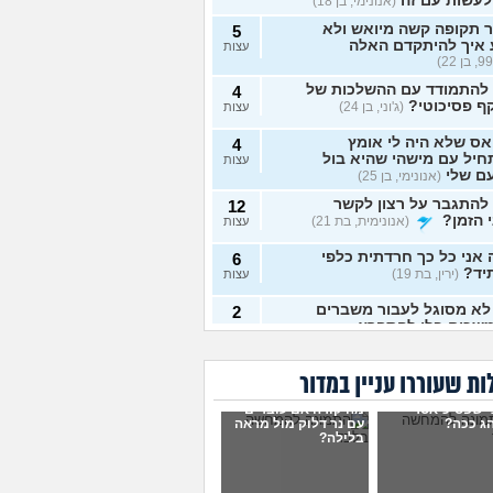
לעשות עם זה
(אנונימי, בן 18)
 תקופה קשה מיואש ולא
5
 איך להיתקדם האלה
עצות
 להתמודד עם ההשלכות של
4
ף פסיכוטי?
(ג'וני, בן 24)
עצות
ס שלא היה לי אומץ
4
יל עם מישהי שהיא בול
עצות
ם שלי
(אנונימי, בן 25)
להתגבר על רצון לקשר
12
 הזמן?
(אנונימית, בת 21)
עצות
אני כל כך חרדתית כלפי
6
יד?
(ירין, בת 19)
עצות
לא מסוגל לעבור משברים
2
שכים בלי להתפרץ
עצות
 חסר רגשות באופן מדאיג
13
ת שעוררו עניין במדור
(אנונימית, בת 33)
עצות
י שפסיכיאטר
מה קורה אם עוברים
ש תקוע בחיים, איך
ג ככה?
עם נר דלוק מול מראה
2
בלילה?
מודד?
(zak, בן 25)
עצות
ושים עם החיים עכשיו?
4
 בת 18)
עצות