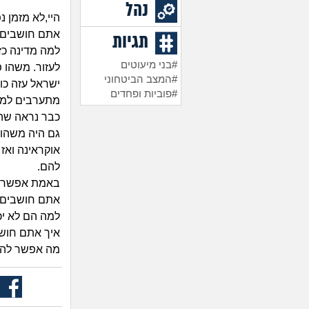
נהל
היי,לא מזמן נ
אתם חושבים 
תגיות
למה מדינה כז
#בני מיעוטים
לעזור. משהו פ
#המצב הביטחוני
ישראל עזה כו
#פוביות ופחדים
מתערבים למ
כבר נראה שהם
גם היה משהו 
אוקראינה ואז
להם.
באמת אפשר "
אתם חושבים ש
למה הם לא יכ
איך אתם חוש
מה אפשר להג