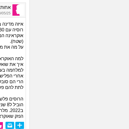
אחותופ
05/25 00:59
רוסיה עם 130 מליון תושבים.
אוקראינה המ
(שטח).
על מה את מ
למה האוקראי
איך את שואל
למלחמה בעז
אחרי הפליש
הרי הם סובל
לתת להם פש
הובי
ב2022.
הנזק שאוקרא