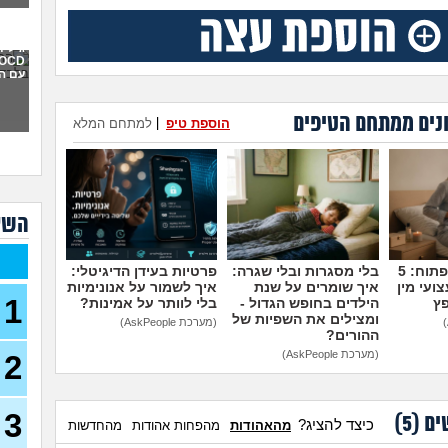
איך 
תקיפ
גילית
עם ה
אני 
למה 
כבר 
נים ממתחם הטיפים
הוספת טיפ
|
למתחם המלא
בהוליוו
חושב
או 
מה 
השא
אני 
לעב
מדברים על זה פתוח: 5
בלי מסגרות ובלי שגרה:
פרטיות בעידן הדיגיטלי:
נקלע
ועי מין
איך שומרים על שנת
איך לשמור על אנונימיות
בן 41)
1
פץ
הילדים בחופש הגדול -
בלי לוותר על אמינות?
ומצילים את השפיות של
(מערכת AskPeople)
נזכ
ההורים?
רעה
(מערכת AskPeople)
2
העבו
כאשר
כסף
3
(אנונימ
ים (
5
)
כיצד להציג?
מהאהודות
מהפחות אהודות
מהחדשות
הרס 