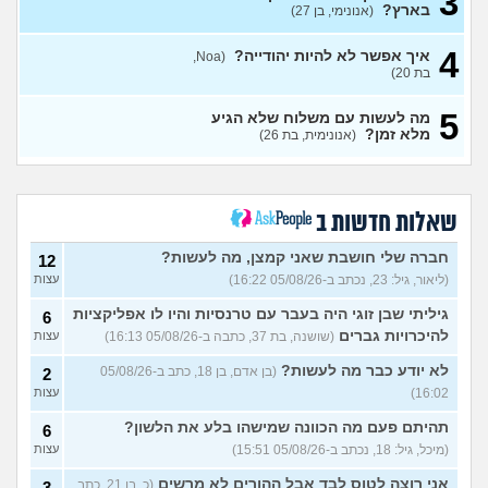
3
משתלם לי לחזור לעבודה
5
בארץ?
(אנונימי, בן 27)
במלחמה?
(יפה, בת 33)
עצות
4
להיפרד ממנה למרות המצב?
איך אפשר לא להיות יהודייה?
5
(Noa,
(מתלבט, בן 27)
בת 20)
עצות
הבן שלי מסרב להתקלח בגלל
9
5
מה לעשות עם משלוח שלא הגיע
המצב, מה לעשות?
עצות
מלא זמן?
(אנונימית, בת 26)
(אנונימית, בת 30)
אצטרך להרדים את הכלב שלי
8
ויש לי רגשות אשם, איך
עצות
להתמודד?
(אנונימית, בת 24)
שאלות חדשות ב
מין ומלחמה, איך עושים את זה
3
בימים האלה?
(עודד, בן 41)
עצות
חברה שלי חושבת שאני קמצן, מה לעשות?
12
(ליאור, גיל: 23, נכתב ב-05/08/26 16:22)
עצות
הוא משחק במחשב ולא יורד
4
למקלט, מה לעשות?
(מטומטם
עצות
גיליתי שבן זוגי היה בעבר עם טרנסיות והיו לו אפליקציות
6
מסכן חיים או, בת 35)
להיכרויות גברים
(שושנה, בת 37, כתבה ב-05/08/26 16:13)
עצות
שכנים חסרי מנוח בבירת
3
העמק, איך להתמודד?
עצות
לא יודע כבר מה לעשות?
(בן אדם, בן 18, כתב ב-05/08/26
2
(דואגת, בן 38)
16:02)
עצות
האם צריך להצליח בכל
1
תהיתם פעם מה הכוונה שמישהו בלע את הלשון?
6
המבחנים במיון בשביל לעבור
עצות
את המיון של אשכול חיל
(מיכל, גיל: 18, נכתב ב-05/08/26 15:51)
עצות
האוויר?
(מלשבית, בת 19)
אני רוצה לטוס לבד אבל ההורים לא מרשים
(כ, בן 21, כתב
3