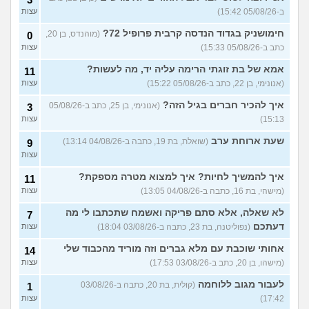
למה באים בטענות על גיוס
10
ב-05/08/26 15:42)
עצות
חרדים?
(המשטמט, בן 20)
עצות
חימושניק בגדוד הנדסה קרבית פרופיל 72?
(מוהנדס, בן 20,
0
יש לי כמה שאלות בנוגע לצו
1
מילואים בשגרה
כתב ב-05/08/26 15:33)
(אנונימי, בן 21)
עצות
עצות
אמא של בת זוגתי הרימה עליה יד, מה לעשות?
איך הגענו ל7/10? איפה היו
11
14
כולם?
(לירן, בת 30)
עצות
(אנונימי, בן 22, כתב ב-05/08/26 15:22)
עצות
איך להכיר חברים בגיל הזה?
עוד שאלות חדשות במדור
(אנונימי, בן 25, כתב ב-05/08/26
3
15:13)
עצות
שעת ארוחת ערב
(שואלת, בת 19, כתבה ב-04/08/26 13:14)
9
עצות
איך להמשיך לחיות? איך למצוא מטרה מספקת?
11
(מישהי, בת 16, כתבה ב-04/08/26 13:05)
עצות
לא שאלה, אלא סתם פריקה ואשמח שתכתבו לי מה
7
דעתכם
(נפוליטנה, בת 23, כתבה ב-03/08/26 18:04)
עצות
אחותי שוכבת עם מלא גברים וזה מוריד מהכבוד שלי
14
(מישהו, בן 20, כתב ב-03/08/26 17:53)
עצות
לעבור מגוב ללוחמה
(קולית, בת 20, כתבה ב-03/08/26
1
17:42)
עצות