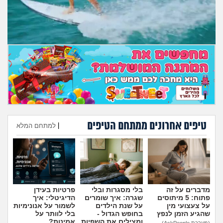
מה שעובר עליי
שומרים על הגוף
פיננסי וכלכלה
בין הסדינים
חיות מחמד
טיפים אחרונים ממתחם הטיפים
|
למתחם המלא
יוקר המחיה
הוספת טיפ
גאווה
מדברים על זה
בלי מסגרות ובלי
פרטיות בעידן
פתוח: 5 מיתוסים
שגרה: איך שומרים
הדיגיטלי: איך
על צעצועי מין
על שנת הילדים
לשמור על אנונימיות
שהגיע הזמן לנפץ
בחופש הגדול -
בלי לוותר על
ומצילים את השפיות
אמינות?
(מערכת AskPeople)