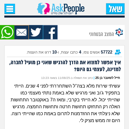
עמוד הבית
שאל שאלה
המצב הבטחוני
שאלות חדשות
10
4
57722
אנשים צפו,
כתבו עצות, ו-
דרגו את העצות.
שאלות שעוררו עניין
איך אפשר למצוא את הדרך להרגיש שאני כן מועיל לחברה,
למדינה, לעצמי גם היום?
עצות חדשות
חייל לשעבר בן 25
|
כתב את השאלה ב-11/08/25 בשעה 13:23
מה קורה כאן?
עשיתי שירות מלא בצה"ל השתחררתי לפני 4 שנים. הייתי
בתפקיד ג'וב ואני מרגיש שלא באמת נתתי מעצמי כמו
מתחם הטיפים
שהייתי יכול. לא הייתי בקרבי, ומאז ה7 באוקטובר התחושות
האלה רק התחזקו תחושת חרטה ותחושת החמצה. מרגיש
מדורים
שלא ניצלתי את ההזדמנות לתרום באמת כמו שהייתי רוצה.
היום זה ממש מציק לי.