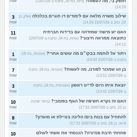
חושק בי, מה לעשות?
(כינוי, בת 26, כתבה ב-22/07/26
עצות
14:29)
שילוב משרה מלאה עם לימודים דו חוגיים בכלכלה
(אלון, בן
3
22, כתב ב-22/07/26 14:20)
עצות
האם יש מישהי שמזדהה עם בדידות חברתית
11
כתוצאה ממראה חיצוני?
(אחת, בת 34, כתבה ב-22/07/26
עצות
14:11)
ויתור על לוחמה בבקו״ם מה עושים אחרי?
(אנונימי, בת 18,
1
כתבה ב-22/07/26 14:02)
עצות
בן זוג שמכור לפורנו, מה לעשות?
(אנונימי, בת 19, כתבה
7
ב-22/07/26 13:51)
עצות
יוצאת איתו היום לדייט ראשון
(אנונימית, בת 18, כתבה
3
ב-22/07/26 13:42)
עצות
האם זה נקרא חשיפה של הגוף בפומבי?
(בחור ישיבה,
10
בן 22, כתב ב-20/07/26 17:33)
עצות
להתחיל עם בנות בים/ הליכה בטיילת או מועדון?
8
(רואי, בן 26, כתב ב-20/07/26 17:22)
עצות
פתחתי תיבת פנדורה? הכנסתי את אשתי לעולם
10