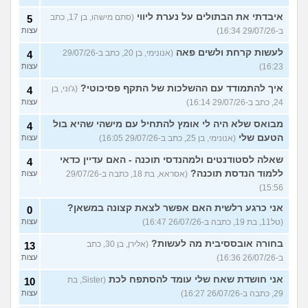
איבדתי את הבתולים על נערת ליווי
(סתם מישהו, בן 17, כתב
5
ב-29/07/26 16:34)
עצות
לעשות קרחת ולשים פאה
(אנונימי, בן 20, כתב ב-29/07/26
4
16:23)
עצות
איך להתמודד עם ההשלכות של התקף פסיכוטי?
(ג'וני, בן
4
24, כתב ב-29/07/26 16:14)
עצות
מבואס שלא היה לי אומץ להתחיל עם מישהי שהיא בול
4
הטעם שלי
(אנונימי, בן 25, כתב ב-29/07/26 16:05)
עצות
שאלה לסטודנטים ולמהנדסי תוכנה - האם עדיין כדאי
4
ללמוד הנדסת תוכנה?
(אסראא, בת 18, כתבה ב-29/07/26
עצות
15:56)
אני כרגע רלשית האם אפשר לצאת קצונה במשאן?
0
(טל11, בת 19, כתבה ב-26/07/26 16:47)
עצות
בחורה אובססיבית מה לעשות?
(אלירן, בן 30, כתב
13
ב-26/07/26 16:36)
עצות
אני חושדת שאח שלי עומד להסתפח לכת
(Sister, בת
10
29, כתבה ב-26/07/26 16:27)
עצות