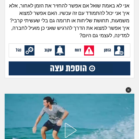
זוגיות
חיפוש שאלות
אני לא באמת שואל אם אפשר להחזיר את הזמן לאחור, אלא
|
איך אני יכול להתמודד עם זה עכשיו. האם אפשר למצוא
היריון ולידה
הרשמה
התחברות
משמעות, תחושת שליחות או תרומה גם בלי שעשיתי קרבי?
איך אפשר למצוא את הדרך להרגיש שאני כן מועיל לחברה,
הורות ומשפחה
למדינה, לעצמי גם היום?
מתבגרים
הזמן
דווח
עקוב
נהל
מהבקו"ם... ועד מתי?!
לימודים וסטודנטים
עבודה וקריירה
חברים ואנשים
בית, שכנים ושותפים