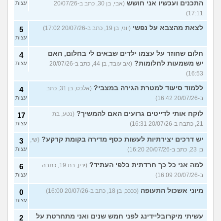
התכנים ועכשיו אני חושש
(אבי, בן 30, כתב ב-20/07/26
עצות
17:11)
לצאת מהצבא על נפשי
(יוני, בן 19, כתב ב-20/07/26 17:02)
5
עצות
חלום שחוזר על עצמו ילדים שבאים לי בחלום, האם
4
יש משמעות לחלומות?
(אב עובד, בן 44, כתב ב-20/07/26
עצות
16:53)
ללמוד סיעוד למטרת הגירה במצבי?
(אלכס, בן 31, כתב
4
ב-20/07/26 16:42)
עצות
לוקח אותי לדייטים גרועים האם להמשיך?
(נטע, בת
17
21, כתבה ב-20/07/26 16:31)
עצות
יש דרכים יצירתיות לעשות כסף מדירה בקומת קרקע?
(שי,
3
בן 23, כתב ב-20/07/26 16:20)
עצות
למה אני כל כך חרדתית כלפי העתיד?
(ירין, בת 19, כתבה
6
ב-20/07/26 16:09)
עצות
מיוני אשכול התעופה
(ככככ, בן 18, כתב ב-20/07/26 16:00)
0
עצות
עשיתי מיקרובליידינג לפני חמש שנים ואני מתחרטת על
2