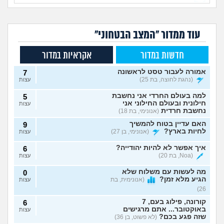
עוד ממדור "המצב הבטחוני"
חדשות במדור
אקראיות במדור
אמורה לעבור טסט לראשונה
7
(נהגת לחוצה, בת 25)
עצות
למה בעולם החרדי אני נחשבת
5
חילונית ובעולם החילוני אני
עצות
נחשבת חרדית
(אנונימי, בת 18)
האם עדיין בטוח להמשיך
9
לחיות בארץ?
(אנונימי, בן 27)
עצות
איך אפשר לא להיות יהודייה?
6
(Noa, בת 20)
עצות
מה לעשות עם משלוח שלא
0
הגיע מלא זמן?
(אנונימית, בת
עצות
26)
קורונה, פילוג בעם, 7
6
באוקטובר... אתם מרגישים
עצות
שזה פגע בכם?
(לא פשוט, בן 36)