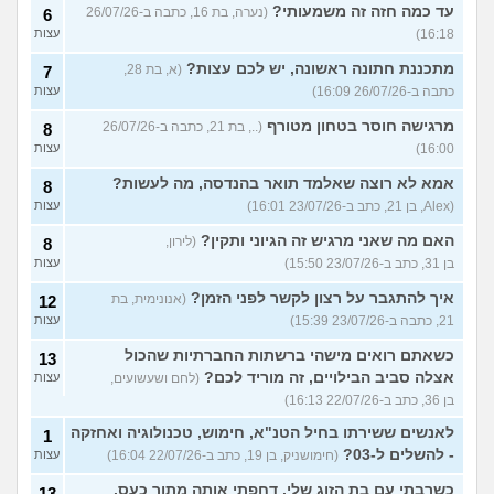
עד כמה חזה זה משמעותי?
(נערה, בת 16, כתבה ב-26/07/26
6
16:18)
עצות
מתכננת חתונה ראשונה, יש לכם עצות?
(א, בת 28,
7
כתבה ב-26/07/26 16:09)
עצות
מרגישה חוסר בטחון מטורף
(.., בת 21, כתבה ב-26/07/26
8
16:00)
עצות
אמא לא רוצה שאלמד תואר בהנדסה, מה לעשות?
8
(Alex, בן 21, כתב ב-23/07/26 16:01)
עצות
האם מה שאני מרגיש זה הגיוני ותקין?
(לירון,
8
בן 31, כתב ב-23/07/26 15:50)
עצות
איך להתגבר על רצון לקשר לפני הזמן?
(אנונימית, בת
12
21, כתבה ב-23/07/26 15:39)
עצות
כשאתם רואים מישהי ברשתות החברתיות שהכול
13
אצלה סביב הבילויים, זה מוריד לכם?
(לחם ושעשועים,
עצות
בן 36, כתב ב-22/07/26 16:13)
לאנשים ששירתו בחיל הטנ"א, חימוש, טכנולוגיה ואחזקה
1
- להשלים ל-03?
(חימושניק, בן 19, כתב ב-22/07/26 16:04)
עצות
כשרבתי עם בת הזוג שלי, דחפתי אותה מתוך כעס.
13