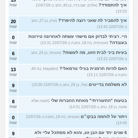
איך להתמודד?
(אלכס, שם בדוי, בן 40, כתב ב-22/07/26
עצות
15:53)
איך להסביר לה שאני רוצה להיפרד?
(עידן, בן 27, כתב
20
ב-22/07/26 15:42)
עצות
היי. רציתי לבדוק אם מישהי עשתה לאחרונה טירונות
0
בעובדה?
(אנונימית, בת 18, כתבה ב-22/07/26 15:31)
עצות
בעיות ביני לבית הזוג, מה לעשות?
(אנונימי, בן 24, כתב
6
ב-22/07/26 15:22)
עצות
האם להיות חרמנית בגילי נורמאלי?
(Hayatov, בת 40,
13
כתבה ב-22/07/26 15:11)
עצות
לא משלמת בדייטים
(אלי, בן 29, כתב ב-22/07/26 15:00)
9
עצות
בטעות "התעוררתי" מאחת החברות שלי
(מקווה שלא
8
סוטה, בן 18, כתב ב-22/07/26 14:51)
עצות
ויתור על לוחמה בבקו״ם
(אנונימי, בת 18, כתבה ב-22/07/26
0
14:40)
עצות
6 שנים יחד עם הבן זוג, והוא לא מסתכל עליי ולא
9