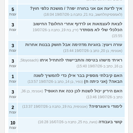
איך לדעת אם אני בחורה יפה? / מושכת כלפי חוץ?
5
(לאמפסיקהלחשוב, בת 21, כתבה ב-19/07/26 16:04)
עצות
לצאת לעצמאות או לרדוף אחרי החלום? החישוב
3
הכלכלי שלי לא מסתדר
(ירין, בת 19, כתבה ב-19/07/26
עצות
15:55)
עזרה ויעוץ: בזוגיות מדהימה אבל חושק בבנות אחרות
3
(אנונימי, בן 20, כתב ב-19/07/26 15:44)
עצות
ראיתי מישהו בטיסה והתביישתי להתחיל איתו
(Stoyosach,
3
בן 16, כתב ב-19/07/26 15:40)
עצות
האם קיבלתי מספיק בבר אילן כדי להמשיך לשנה
1
הבאה? (אני כיתה ח)
(כפיר, בן 14, כתב ב-19/07/26 13:57)
עצות
האם היריון יכול לשנות לכן ככה את האופי?
(אנונימי, בן 36,
3
כתב ב-19/07/26 13:46)
עצות
לימודי גיאוגרפיה?
(אנונימית, בת 19, כתבה ב-19/07/26 13:37)
2
עצות
קושי בעבודה
(נועה, בת 25, כתבה ב-16/07/26 16:28)
10
עצות