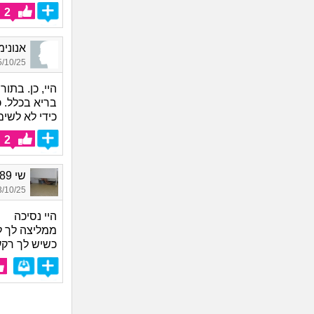
2
אנונימית:))7_7134
10/25 18:01
היי, כן. בתו
בריא בכלל. כ
כידי לא לשי
2
שי 1989, בת 36
10/25 15:27
היי נסיכה
ממליצה לך לק
כשיש לך רקע