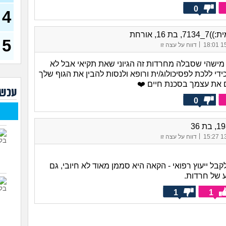
חרדי
לומר
0
4
מתמט
בת 17)
, בת 16, אורחת
5
|
15/
דווח על עצה זו
מתל
(Girl, בת 17)
ר מישהי שסבלה מחרדות זה הגיוני שאת תקיאי אבל לא
סדרת
ידי ללכת לפסיכולוג/ית ורופא ולנסות להבין את הגוף שלך
למצ
ם את עצמך בסכנת חיים ❤️
עכשי
יש ב
0
מצל
הברז
הכבו
|
13/
דווח על עצה זו
בל ייעוץ רפואי - הקאה היא סממן מאוד לא חיובי, גם
 של חרדות.
1
1