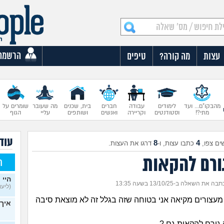
הרשמה
עצות
מה קורה?
טיפים
מהבקו"ם... ועד
לימודים
עבודה
חברים
בית, שכנים
מה שעובר
שומרים על
מתי?!
וסטודנטים
וקריירה
ואנשים
ושותפים
עליי
הגוף
עוד
8
4
ים צפו,
כתבו עצות, ו-
דרגו את העצות.
ורם להקאות
ח
היי 
בה את השאלה ב-13/10/25 בשעה 13:35
(ליעוז,
מעצורים מקיאה אני בטוחה שזה בגלל זה לא מוצאת סיבה
איך 
 גורם להקאות גם ?