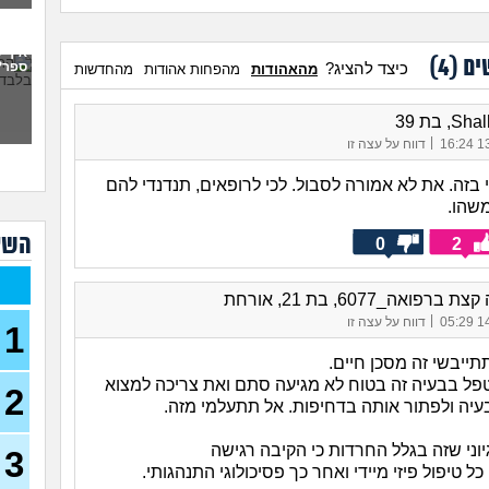
(אנונימ
אם א
איך 
עלי
ים (
4
)
ספר?
כיצד להציג?
מהאהודות
מהפחות אהודות
מהחדשות
יכול
ואני
, בת 39
(אליאנ
|
13/
דווח על עצה זו
מה 
י בזה. את לא אמורה לסבול. לכי לרופאים, תנדנדי להם
(בדוי, 
שהו.
אין 
לא מ
השא
0
2
בקר
17)
ברפואה_6077, בת 21, אורחת
|
14/
דווח על עצה זו
נשא
1
ייבשי זה מסכן חיים.
רוצה
פל בבעיה זה בטוח לא מגיעה סתם ואת צריכה למצוא
2
היפי
יה ולפתור אותה בדחיפות. אל תתעלמי מזה.
אני 
להפ
וני שזה בגלל החרדות כי הקיבה רגישה
3
(מבולבלת
כל טיפול פיזי מיידי ואחר כך פסיכולוגי התנהגותי.