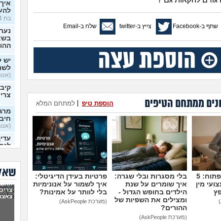
איך 
להעל
בת 14)
שתף ב-Facebook
צייץ ב-twitter
שלח ב-Email
בשא
ההור
יש ל
לשנה
(אנונ
קיבל
צריכ
נים ממתחם הטיפים
הוספת טיפ
|
למתחם המלא
מרגי
חיבו
(אנוני
עדיף
לנס
(אנוני
האם
שאלו
(nono, בת 15)
מדברים על זה פתוח: 5
בלי מסגרות ובלי שגרה:
פרטיות בעידן הדיגיטלי:
האם 
ועי מין
איך שומרים על שנת
איך לשמור על אנונימיות
איך 
צריכ
פץ
הילדים בחופש הגדול -
בלי לוותר על אמינות?
צאצא
להיו
ומצילים את השפיות של
(מערכת AskPeople)
ההורים?
אני 
(מערכת AskPeople)
לעשו