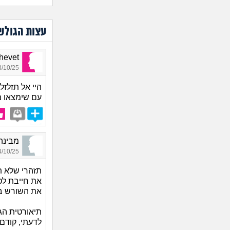
עצות הגולש
Shalhevet
10/25 16:24
היי אל תזלזל
עם שימצאו מ
מבינה קצת 
10/25 05:29
תזהרי שלא תת
את חייבת לט
את השורש בע
תיאורטית הגי
לדעתי, קודם 