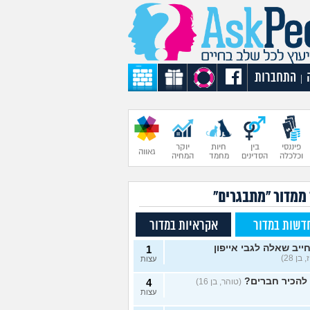
התחברות
|
פיננסי
בין
חיות
יוקר
גאווה
וכלכלה
הסדינים
מחמד
המחיה
 ממדור "מתבגרים"
דשות במדור
אקראיות במדור
חייב שאלה לגבי אייפון
1
 בן 28)
עצות
להכיר חברים?
(טוהר, בן 16)
4
עצות