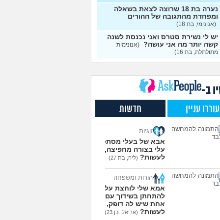
 שרוצה להיות חילוני איך
7
 להורים?
(אהרן, בן 16)
נערה בת 18 שרוצה לצאת בשאלה
עצות
ומפחדת מהתגובה של ההורים
(אנונימי, בת 18)
יקה בגרות ומגן
(אנןנימי,
5
עצות
יש לי נשירת סטרס ואני נכנסת לשנה
קשה יותר מה אני עושה?
(אנונימית
בטת לגבי שנה הבאה
5
מתולתלת, בת 16)
עצות
 ילדות שאני לא מצליח
4
וא
(יונתן, בן 18)
עצות
ו ב-
נינו מתח אבל אני לא
6
יחה להבין מה לעשות?
עצות
עוררו עניין
חדשות
(לחוצה, בת 16)
תי לעצמי או שהצלתי את
4
זוגיות
ד שלי?
(כפיר, בן 14)
עצות
אבא של בעלי מסתכל
עלי בצורה מחפיצה, מה
עוד שאלות חדשות במדור
לעשות?
(ליה, בת 27)
הורות ומשפחה
אמא שלי לוחצת עליי
להתחתן בשידוך עם כל
אחת שיש לה דופק, מה
לעשות?
(אריאל, בן 23)