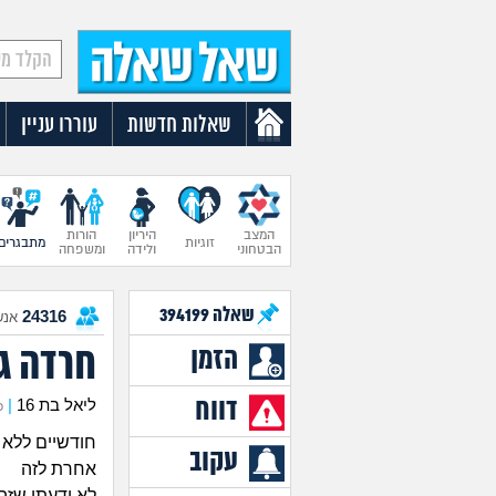
שאלות חדשות
עוררו עניין
המצב
היריון
הורות
זוגיות
מתבגרים
הבטחוני
ולידה
ומשפחה
שאלה
394199
24316
אנש
חרדה ג
הזמן
דווח
ליאל בת 16
|
כת
חודשיים ללא 
עקוב
אחרת לזה
לא ידעתי שזה