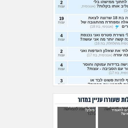
לחתוך ממישהו בלי
2
יב אותו בקלות?
(אנונימית,
עצות
נערה בת 18 שרוצה לצאת
19
לה ומפחדת מהתגובה של
עצות
ים
(אנונימי, בת 18)
י נשירת סטרס ואני נכנסת
4
 קשה יותר מה אני עושה?
עצות
ימית מתולתלת, בת 16)
תי את שאלון העדפות ואני
2
ה עזרה
(אנונימית, בת 17)
עצות
שה בדידות עמוקה וחוסר
4
ר עם הסביבה - עצות?
עצות
מית, בת 17)
 להיות פשוט לבד או
3
ות להפגש עם חברות?
עצות
מית, בת 17)
 לפרוש מהכינור?
7
ת שעוררו עניין במדור
עצות
כל בני האדם
האם לצאת למסע
לומר להורים שאני רוצה
9
ים להעמיד
פולין?
ים?
ת חילוני?
(אהרן, בן 17)
עצות
מתבייש ולא יודע מה
3
ת בקיץ בים או בריכה
עצות