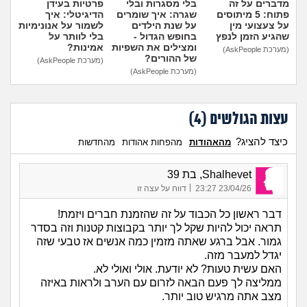
מדברים על זה
בלי מסגרות ובלי
פרטיות בעידן
פתוח: 5 מיתוסים
שגרה: איך שומרים
הדיגיטלי: איך
על צעצועי מין
על שנת הילדים
לשמור על אנונימיות
שהגיע הזמן לנפץ
בחופש הגדול -
בלי לוותר על
ומצילים את השפיות
אמינות?
(מערכת AskPeople)
של ההורים?
(מערכת AskPeople)
(מערכת AskPeople)
עצות הגולשים (
4
)
כיצד להציג?
מהאהודות
מהפחות אהודות
מהחדשות
Shalhevet, בת 39
|
23/04/26 23:27
דווח על עצה זו
דבר ראשון כל הכבוד על זה שהזמנת חברים ויזמת!
תראה יכול להיות שקל לך יותר בקבוצות קטנות וזה בסדר
גמור. אבל ברגע שאתה מזמין כמה אנשים אז טבעי שזה
יגדל למעבר מזה.
האם עשית טעות? לא יודעת. אולי ואולי לא.
ממליצה לך פעם הבאה לזרום עם הערב ולראות באיזה
מצב אתה מרגיש טוב יותר.