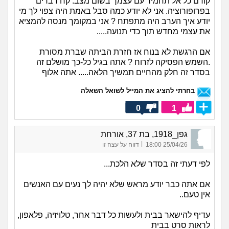
קודם כל אל תחמיר עם עצמך בשום מצב. קח דברים
בפרופורוציה. אני לא יודע כמה סבל באמת היה צפוי לך מי
יודע איך הערב היה מתפתח ? אני במקומך מנסה להמציא
את עצמי מחדש תוך כדי תנועה.....
אם הרגשת לא בנוח אז חזרת הביתה שברת מסורת
.השמש הפסיקה לזרוח ? אתה בגיל כל-כך מושלם זה
בסדר זה חלק מהחיים תמשיך הלאה..... אתה אלוף
בחרתי להציג את המייל לשואל השאלה
0
1
גפן_1918, בת 37, אורחת
|
25/04/26 18:00
דווח על עצה זו
לפי דעתי זה בסדר שלא הלכת...
אם אתה כבר יודע מראש שלא יהיה לך נעים עם האנשים
אין טעם..
עדיף להישאר בבית ולעשות כל דבר אחר, טלויזיה, פלאפון,
לראות סרט בבית