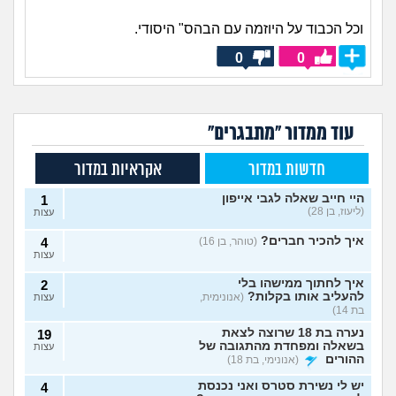
וכל הכבוד על היוזמה עם הבהס" היסודי.
0
0
עוד ממדור "מתבגרים"
חדשות במדור
אקראיות במדור
היי חייב שאלה לגבי אייפון
1
(ליעוז, בן 28)
עצות
איך להכיר חברים?
(טוהר, בן 16)
4
עצות
איך לחתוך ממישהו בלי
2
להעליב אותו בקלות?
(אנונימית,
עצות
בת 14)
נערה בת 18 שרוצה לצאת
19
בשאלה ומפחדת מהתגובה של
עצות
ההורים
(אנונימי, בת 18)
יש לי נשירת סטרס ואני נכנסת
4