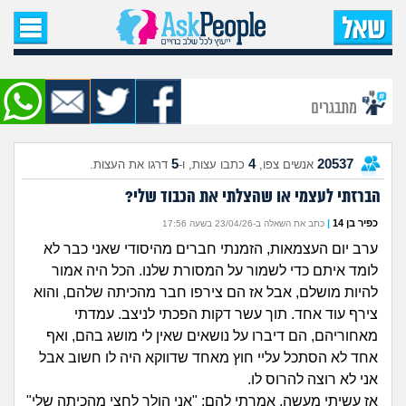
עמוד הבית
שאל שאלה
מתבגרים
שאלות חדשות
5
4
20537
אנשים צפו,
כתבו עצות, ו-
דרגו את העצות.
שאלות שעוררו עניין
הברזתי לעצמי או שהצלתי את הכבוד שלי?
עצות חדשות
כפיר בן 14
|
כתב את השאלה ב-23/04/26 בשעה 17:56
ערב יום העצמאות, הזמנתי חברים מהיסודי שאני כבר לא
מה קורה כאן?
לומד איתם כדי לשמור על המסורת שלנו. הכל היה אמור
להיות מושלם, אבל אז הם צירפו חבר מהכיתה שלהם, והוא
מתחם הטיפים
צירף עוד אחד. תוך עשר דקות הפכתי לניצב. עמדתי
מאחוריהם, הם דיברו על נושאים שאין לי מושג בהם, ואף
מדורים
אחד לא הסתכל עליי חוץ מאחד שדווקא היה לו חשוב אבל
אני לא רוצה להרוס לו.
אז עשיתי מעשה. אמרתי להם: "אני הולך לחצי מהכיתה שלי"