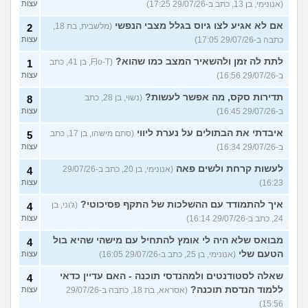
(אנונימי, בן 13, כתב ב-29/07/26 17:25)
עצות
אם לא אגיע לצו גיוס בגלל מצבי הנפשי
(מלשבית, בת 18,
2
כתבה ב-29/07/26 17:05)
עצות
לתת לה זמן ולהשאיר המצב כמו שהוא?
(Flo-T, בן 41, כתב
1
ב-29/07/26 16:56)
עצות
תדירות סקס, מה אפשר לעשות?
(נשוי, בן 28, כתב
8
ב-29/07/26 16:45)
עצות
איבדתי את הבתולים על נערת ליווי
(סתם מישהו, בן 17, כתב
5
ב-29/07/26 16:34)
עצות
לעשות קרחת ולשים פאה
(אנונימי, בן 20, כתב ב-29/07/26
4
16:23)
עצות
איך להתמודד עם ההשלכות של התקף פסיכוטי?
(ג'וני, בן
4
24, כתב ב-29/07/26 16:14)
עצות
מבואס שלא היה לי אומץ להתחיל עם מישהי שהיא בול
4
הטעם שלי
(אנונימי, בן 25, כתב ב-29/07/26 16:05)
עצות
שאלה לסטודנטים ולמהנדסי תוכנה - האם עדיין כדאי
4
ללמוד הנדסת תוכנה?
(אסראא, בת 18, כתבה ב-29/07/26
עצות
15:56)