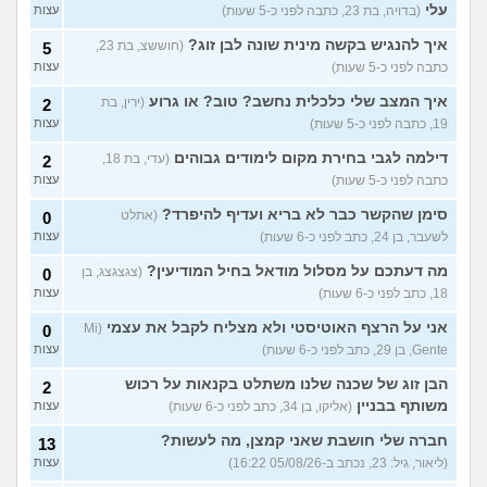
עלי
(בדויה, בת 23, כתבה לפני כ-5 שעות)
עצות
סדרת ילדות שאני לא מצליח
4
למצוא
(יונתן, בן 18)
עצות
איך להנגיש בקשה מינית שונה לבן זוג?
(חוששצ, בת 23,
5
יש בנינו מתח אבל אני לא
6
כתבה לפני כ-5 שעות)
עצות
מצליחה להבין מה לעשות?
עצות
(לחוצה, בת 16)
איך המצב שלי כלכלית נחשב? טוב? או גרוע
(ירין, בת
2
19, כתבה לפני כ-5 שעות)
עצות
הברזתי לעצמי או שהצלתי את
4
הכבוד שלי?
(כפיר, בן 14)
עצות
דילמה לגבי בחירת מקום לימודים גבוהים
(עדי, בת 18,
2
כתבה לפני כ-5 שעות)
עצות
עוד שאלות חדשות במדור
סימן שהקשר כבר לא בריא ועדיף להיפרד?
(אתלט
0
לשעבר, בן 24, כתב לפני כ-6 שעות)
עצות
מה דעתכם על מסלול מודאל בחיל המודיעין?
(צגצגצג, בן
0
18, כתב לפני כ-6 שעות)
עצות
אני על הרצף האוטיסטי ולא מצליח לקבל את עצמי
(Mi
0
Gente, בן 29, כתב לפני כ-6 שעות)
עצות
הבן זוג של שכנה שלנו משתלט בקנאות על רכוש
2
משותף בבניין
(אליקו, בן 34, כתב לפני כ-6 שעות)
עצות
חברה שלי חושבת שאני קמצן, מה לעשות?
13
(ליאור, גיל: 23, נכתב ב-05/08/26 16:22)
עצות