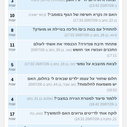
(אנונימית, בת 18, כתבה
3
ב-22/07/26 13:42)
עצות
האם זה נקרא חשיפה של הגוף בפומבי?
(בחור ישיבה,
10
בן 22, כתב ב-20/07/26 17:33)
עצות
להתחיל עם בנות בים/ הליכה בטיילת או מועדון?
8
(רואי, בן 26, כתב ב-20/07/26 17:22)
עצות
פתחתי תיבת פנדורה? הכנסתי את אשתי לעולם
11
התכנים ועכשיו אני חושש
(אבי, בן 30, כתב ב-20/07/26
עצות
17:11)
לצאת מהצבא על נפשי
(יוני, בן 19, כתב ב-20/07/26 17:02)
5
עצות
חלום שחוזר על עצמו ילדים שבאים לי בחלום, האם
4
יש משמעות לחלומות?
(אב עובד, בן 44, כתב ב-20/07/26
עצות
16:53)
ללמוד סיעוד למטרת הגירה במצבי?
(אלכס, בן 31, כתב
4
ב-20/07/26 16:42)
עצות
לוקח אותי לדייטים גרועים האם להמשיך?
(נטע, בת
17
21, כתבה ב-20/07/26 16:31)
עצות