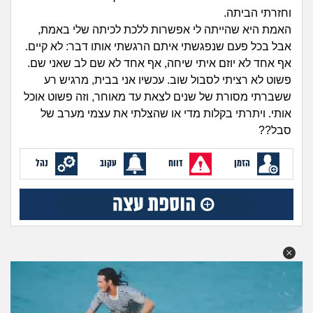
זוגיות
חיפוש שאלות
וחזרתי הביתה.
|
האמת היא שהייתה לי אפשרות ללכת לכיתה שלי באמת,
היריון ולידה
הרשמה
התחברות
אבל בכל פעם שנפגשתי איתם הרגשתי אותו דבר: לא קיים.
אף אחד לא יוזם איתי שיחה, אף אחד לא שם לב שאני שם.
הורות ומשפחה
פשוט לא רציתי לסבול שוב. עכשיו אני בבית, מרגיש רע
ששברתי מסורת של שנים לצאת עד מאוחר, וזה פשוט אוכל
מתבגרים
אותי. ויתרתי בקלות מדי או שהצלתי את עצמי מערב של
סבל??
מהבקו"ם... ועד מתי?!
הזמן
דווח
עקוב
נהל
לימודים וסטודנטים
עבודה וקריירה
חברים ואנשים
בית, שכנים ושותפים