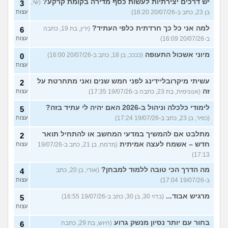
יש דרכים יצירתיות לעשות כסף מדירה בקומת קרקע?
(שי,
3
בן 23, כתב ב-20/07/26 16:20)
עצות
למה אני כל כך חרדתית כלפי העתיד?
(ירין, בת 19, כתבה
6
ב-20/07/26 16:09)
עצות
מיוני אשכול התעופה
(ככככ, בן 18, כתב ב-20/07/26 16:00)
0
עצות
עשיתי מיקרובליידינג לפני חמש שנים ואני מתחרטת על
2
זה
(אנונימית, בת 23, כתבה ב-19/07/26 17:35)
עצות
לימודי כלכלה וניהול ב-2026 האם יהיה לי עתיד בזה?
5
(כפיר, בן 23, כתב ב-19/07/26 17:24)
עצות
מתלבט אם להמשיך במדעי המחשב או להתחיל תואר
2
חדש – אשמח לעצה אמיתית
(מדמח, בן 21, כתב ב-19/07/26
עצות
17:13)
מה הדרך הכי טובה ללמוד למבחן?
(אודי, בן 20, כתב
4
ב-19/07/26 17:04)
עצות
מרגיש אבוד...
(בדוי 30, בן 30, כתב ב-19/07/26 16:55)
5
עצות
בחור עם יותר נסיון מנשק גרוע
(היוש, בת 29, כתבה
6