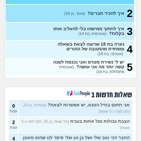
מה לעשות בנוגע לספר שלי?
3
2
(בדוי, בן 17)
עצות
איך להכיר חברים?
(טוהר, בן 16)
אין לי על מה לדבר אני מרגישה
5
לא מעניינת
(ילדה, בת 16)
עצות
3
איך לחתוך ממישהו בלי להעליב אותו
בקלות?
(אנונימית, בת 14)
בקרת הורים בגלישה
(Rin, בת
3
17)
עצות
נערה בת 18 שרוצה לצאת בשאלה
4
ומפחדת מהתגובה של ההורים
נשארתי לבד בעולם
(ליאן, בת 13)
3
(אנונימי, בת 18)
עצות
יש לי נשירת סטרס ואני נכנסת לשנה
5
רוצה להיות מבין האנשים
קשה יותר מה אני עושה?
(אנונימית
1
היפים בעולם
מתולתלת, בת 16)
(היי, בן 20)
עצות
אני מבית חרדי ויש לי חבר, איך
3
להפטר מרגשות אשם?
עצות
(מבולבלת בת 17, בת 17)
שאלות חדשות ב
חרדי שרוצה להיות חילוני איך
7
לומר להורים?
(אהרן, בן 16)
עצות
אני חתום בחיל הטנא, יש אפשרות לצאת?
(עתודאי, בן 19,
0
כתב לפני כ-5 שעות)
עצות
מתמטיקה בגרות ומגן
(אנןנימי,
5
בת 17)
עצות
הצבת גבולות מול אחות בוגרת
(גיל שואל, בן 30, כתב לפני כ-5
2
שעות)
עצות
מתלבטת לגבי שנה הבאה
5
עצות
(Girl, בת 17)
החבר הכי טוב שלי ושל בן זוג שלי סיפר לנו שהוא מאונן
4