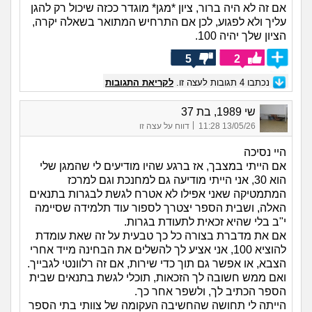
אם זה לא היה ברור, ציון *מגן* מוגדר ככזה שיכול רק להגן
עליך ולא לפגוע, לכן אם התרחיש המתואר בשאלה יקרה,
הציון שלך יהיה 100.
5
2
נכתבו
4
תגובות לעצה זו.
לקריאת התגובות
שי 1989, בת 37
|
13/05/26 11:28
דווח על עצה זו
היי נסיכה
אם הייתי במצבך, אז ברגע שהיו מודיעים לי שהמגן שלי
הוא 30, אני הייתי מודיעה גם למחנכת וגם למרכז
המתמטיקה שאני אפילו לא אטרח לגשת לבגרות בתנאים
האלה, ושבית הספר יצטרך לספור עוד תלמידה שסיימה
י"ב בלי שהיא זכאית לתעודת בגרות.
אם את מדברת בצורה כל כך טבעית על זה שאת עומדת
להוציא 100, אני אציע לך להשלים את הבחינה מייד אחרי
הצבא, או אפשר גם תוך כדי שירות, אם זה רלוונטי לגבייך.
ואם ממש חשובה לך הזכאות, תוכלי לגשת בתנאים שבית
הספר הכתיב לך, ולשפר אחר כך.
הייתה לי תחושה שהחשיבה העקומה של צוותי בתי הספר