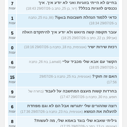
בחיים לא הייתי בזוגיות ואני לא יודע איך. איך
7
נכנסים לזוגיות בכלל?
(דור, בן 25, כתב ב-29/07/26 18:43)
עצות
כדאי ללמוד הנהלת חשבונות בipc?
(lili, בת 25, כתבה
1
ב-29/07/26 18:34)
עצות
עובר תקופה קשה מיואש ולא יודע איך להיתקדם האלה
5
(אבי99, בן 22, כתב ב-29/07/26 18:25)
עצות
רכזת שירות ישיר
(אנונימית, בת 18, כתבה ב-29/07/26 18:16)
0
עצות
הקשר עם אבא שלי מכביד עליי
(Lamali, בת 26, כתבה
6
ב-29/07/26 18:05)
עצות
האם זה חוקי?
(אנונימית, בת 25, כתבה ב-29/07/26
15
17:56)
עצות
בחרדות קשות מעצם המחשבה על לעבוד
(בחורה של
9
חופש, בת 30, כתבה ב-29/07/26 17:47)
עצות
רוצה שההורים שלי יתגרשו אבל הם לא וגם מפחדת
6
להעלות את הנושא
(אנונימית, בת 23, כתבה ב-29/07/26 17:36)
עצות
גיליתי שאבא שלי בוגד באמא שלי, מה לעשות?
8
(אנונימי, בן 13, כתב ב-29/07/26 17:25)
עצות