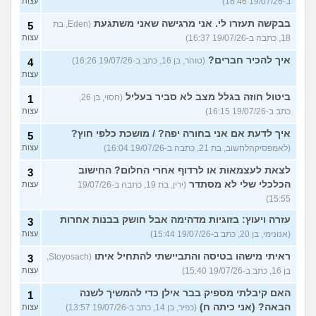
ב-19/07/26 16:46)
עצות
בבקשה תעזרו לי. אני מרגישה שאני משתגעת
(Eden, בת
5
18, כתבה ב-19/07/26 16:37)
עצות
איך להכיר חברים?
(טוהר, בן 16, כתב ב-19/07/26 16:26)
4
עצות
ביטול חוזה בגלל מצב לא סביר בעליל
(חסוי, בן 26,
1
כתב ב-19/07/26 16:15)
עצות
איך לדעת אם אני בחורה יפה? / מושכת כלפי חוץ?
5
(לאמפסיקהלחשוב, בת 21, כתבה ב-19/07/26 16:04)
עצות
לצאת לעצמאות או לרדוף אחרי החלום? החישוב
3
הכלכלי שלי לא מסתדר
(ירין, בת 19, כתבה ב-19/07/26
עצות
15:55)
עזרה ויעוץ: בזוגיות מדהימה אבל חושק בבנות אחרות
3
(אנונימי, בן 20, כתב ב-19/07/26 15:44)
עצות
ראיתי מישהו בטיסה והתביישתי להתחיל איתו
(Stoyosach,
3
בן 16, כתב ב-19/07/26 15:40)
עצות
האם קיבלתי מספיק בבר אילן כדי להמשיך לשנה
1
הבאה? (אני כיתה ח)
(כפיר, בן 14, כתב ב-19/07/26 13:57)
עצות