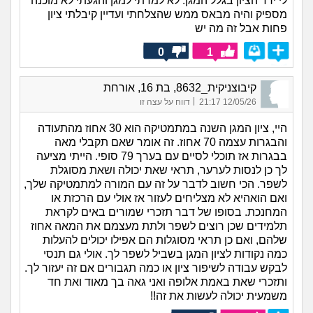
לי ירד הציון בגלל המגן. לא למדתי למגן והגעתי לא מוכנה
מספיק והיה מבאס ממש שהצלחתי ועדיין קיבלתי ציון
פחות אבל זה מה יש
0
1
קיבוצניקית_8632, בת 16, אורחת
|
12/05/26 21:17
דווח על עצה זו
היי, ציון המגן השנה במתמטיקה הוא 30 אחוז מהתעודה
והבגרות עצמה 70 אחוז. זה אומר שאם תקבלי מאה
בבגרות אז תוכלי לסיים עם בערך 79 סופי. הייתי מציעה
לך כן לנסות לערער, תראי שאת יכולה ושאת מסוגלת
לשפר. הכי חשוב לדבר על זה עם המורה למתמטיקה שלך,
ואם הואהיא לא מצליחים לעזור אז אולי עם הרכזת או
המחנכת. בסופו של דבר תזכרי שמורים באים לקראת
תלמידים שכן רוצים לשפר ולתת מעצמם את המאה אחוז
שלהם, ואם כן תראי מסוגלות הם אפילו יכולים להעלות
כמה נקודות לציון המגן בשביל לשפר לך. אולי גם תנסי
לבקש עבודה לשיפור ציון או כמה תגבורים אם זה יעזור לך.
ותזכרי שאת באמת אלופה ואני גאה בך מאוד ואת חד
משמעית יכולה לעשות את זה!!