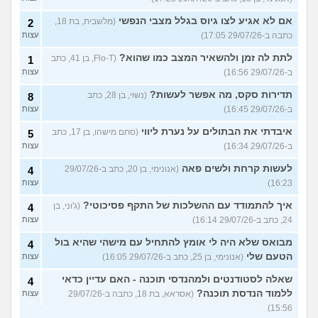
אם לא אגיע לצו גיוס בגלל מצבי הנפשי
(מלשבית, בת 18,
2
כתבה ב-29/07/26 17:05)
עצות
לתת לה זמן ולהשאיר המצב כמו שהוא?
(Flo-T, בן 41, כתב
1
ב-29/07/26 16:56)
עצות
תדירות סקס, מה אפשר לעשות?
(נשוי, בן 28, כתב
8
ב-29/07/26 16:45)
עצות
איבדתי את הבתולים על נערת ליווי
(סתם מישהו, בן 17, כתב
5
ב-29/07/26 16:34)
עצות
לעשות קרחת ולשים פאה
(אנונימי, בן 20, כתב ב-29/07/26
4
16:23)
עצות
איך להתמודד עם ההשלכות של התקף פסיכוטי?
(ג'וני, בן
4
24, כתב ב-29/07/26 16:14)
עצות
מבואס שלא היה לי אומץ להתחיל עם מישהי שהיא בול
4
הטעם שלי
(אנונימי, בן 25, כתב ב-29/07/26 16:05)
עצות
שאלה לסטודנטים ולמהנדסי תוכנה - האם עדיין כדאי
4
ללמוד הנדסת תוכנה?
(אסראא, בת 18, כתבה ב-29/07/26
עצות
15:56)