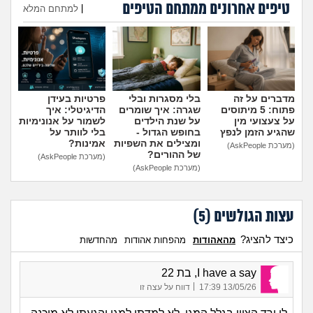
טיפים אחרונים ממתחם הטיפים
מה שעובר עליי
|
למתחם המלא
הוספת טיפ
שומרים על הגוף
פיננסי וכלכלה
מדברים על זה
בלי מסגרות ובלי
פרטיות בעידן
פתוח: 5 מיתוסים
שגרה: איך שומרים
הדיגיטלי: איך
בין הסדינים
על צעצועי מין
על שנת הילדים
לשמור על אנונימיות
שהגיע הזמן לנפץ
בחופש הגדול -
בלי לוותר על
ומצילים את השפיות
אמינות?
(מערכת AskPeople)
חיות מחמד
של ההורים?
(מערכת AskPeople)
(מערכת AskPeople)
יוקר המחיה
עצות הגולשים (
5
)
גאווה
כיצד להציג?
מהאהודות
מהפחות אהודות
מהחדשות
I have a say, בת 22
|
13/05/26 17:39
דווח על עצה זו