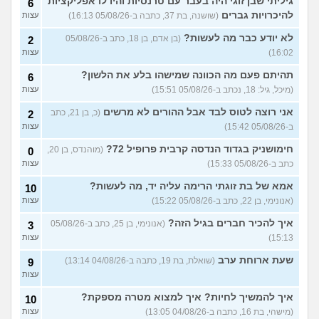
גיליתי שבן זוגי היה בעבר עם טרנסיות והיו לו אפליקציות
6
להיכרויות גברים
(שושנה, בת 37, כתבה ב-05/08/26 16:13)
עצות
מתלבטת לגבי שנה הבאה
5
עצות
(Girl, בת 17)
לא יודע כבר מה לעשות?
(בן אדם, בן 18, כתב ב-05/08/26
2
16:02)
עצות
סדרת ילדות שאני לא מצליח
4
למצוא
(יונתן, בן 18)
עצות
תהיתם פעם מה הכוונה שמישהו בלע את הלשון?
6
יש בנינו מתח אבל אני לא
6
(מיכל, גיל: 18, נכתב ב-05/08/26 15:51)
עצות
מצליחה להבין מה לעשות?
עצות
(לחוצה, בת 16)
אני רוצה לטוס לבד אבל ההורים לא מרשים
(כ, בן 21, כתב
2
ב-05/08/26 15:42)
עצות
הברזתי לעצמי או שהצלתי את
4
הכבוד שלי?
(כפיר, בן 14)
עצות
חימושניק בגדוד הנדסה קרבית פרופיל 72?
(מוהנדס, בן 20,
0
כתב ב-05/08/26 15:33)
עצות
עוד שאלות חדשות במדור
אמא של בת זוגתי הרימה עליה יד, מה לעשות?
10
(אנונימי, בן 22, כתב ב-05/08/26 15:22)
עצות
איך להכיר חברים בגיל הזה?
(אנונימי, בן 25, כתב ב-05/08/26
3
15:13)
עצות
שעת ארוחת ערב
(שואלת, בת 19, כתבה ב-04/08/26 13:14)
9
עצות
איך להמשיך לחיות? איך למצוא מטרה מספקת?
10
(מישהי, בת 16, כתבה ב-04/08/26 13:05)
עצות