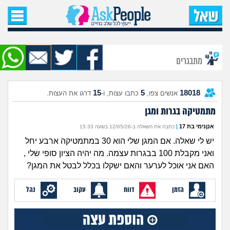
עמוד הבית
שאל שאלה
מתבגרים
שאלות חדשות
15
5
18018
אנשים צפו,
כתבו עצות, ו-
דרגו את העצות.
שאלות שעוררו עניין
מתמטיקה בגרות ומגן
עצות חדשות
אנןנימי בת 17
|
כתבה את השאלה ב-12/05/26 בשעה 15:33
יש לי שאלה. אם המגן שלי הוא 30 במתמטיקה ארבע יחל
מה קורה כאן?
ואני מקבלת 100 בבגרות עצמה. מה יהיה הציון סופי שלי ,
האם אני אוכל לערער והאם ישקלו בכלל לבטל את המגן?
מתחם הטיפים
הזמן
דווח
עקוב
נהל
מדורים