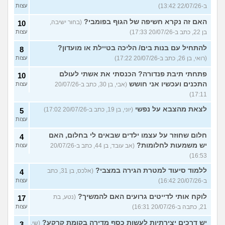
ב-22/07/26 13:42)
עצות
האם זה נקרא חשיפה של הגוף בפומבי?
(בחור ישיבה,
10
בן 22, כתב ב-20/07/26 17:33)
עצות
להתחיל עם בנות בים/ הליכה בטיילת או מועדון?
8
(רואי, בן 26, כתב ב-20/07/26 17:22)
עצות
פתחתי תיבת פנדורה? הכנסתי את אשתי לעולם
10
התכנים ועכשיו אני חושש
(אבי, בן 30, כתב ב-20/07/26
עצות
17:11)
לצאת מהצבא על נפשי
(יוני, בן 19, כתב ב-20/07/26 17:02)
5
עצות
חלום שחוזר על עצמו ילדים שבאים לי בחלום, האם
4
יש משמעות לחלומות?
(אב עובד, בן 44, כתב ב-20/07/26
עצות
16:53)
ללמוד סיעוד למטרת הגירה במצבי?
(אלכס, בן 31, כתב
4
ב-20/07/26 16:42)
עצות
לוקח אותי לדייטים גרועים האם להמשיך?
(נטע, בת
17
21, כתבה ב-20/07/26 16:31)
עצות
יש דרכים יצירתיות לעשות כסף מדירה בקומת קרקע?
(שי,
3