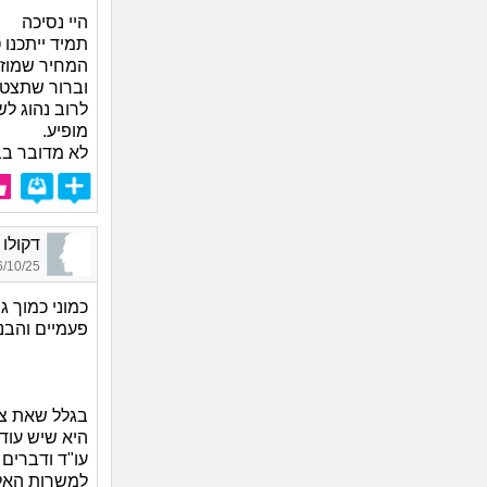
היי נסיכה
תמיד ייתכנו 
המחיר שמוזן
וברור שתצטר
לרוב נהוג ל
מופיע.
לא מדובר בב
דקולו מנחם_33
10/25 23:04
כמוני כמוך ג
פעמיים והבנ
בגלל שאת צע
היא שיש עוד
עו"ד ודברים 
למשרות האל