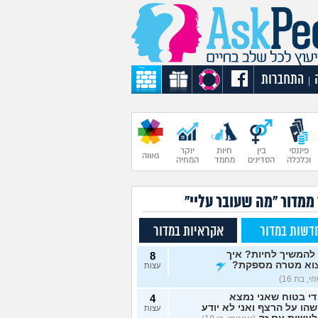
התחברות
|
פיננסי
בין
חיות
יוקר
גאווה
וכלכלה
הסדינים
מחמד
המחיה
 ממדור "מה שעובר עליי"
דשות במדור
אקראיות במדור
להמשיך לחיות? איך
8
וא מטרה מספקת?
עצות
, בת 16)
די בטוח שאני נמצא
4
הו על הרצף ואני לא יודע
עצות