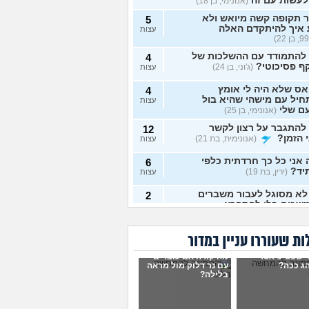
לעשות עם זה
(אנונימי, בן 18)
 תקופה קשה מיואש ולא
5
 איך להיתקדם האלה
עצות
 להתמודד עם ההשלכות של
4
ף פסיכוטי?
(ג'וני, בן 24)
עצות
ס שלא היה לי אומץ
4
יל עם מישהי שהיא בול
עצות
ם שלי
(אנונימי, בן 25)
להתגבר על רצון לקשר
12
 הזמן?
(אנונימית, בת 21)
עצות
אני כל כך חרדתית כלפי
6
יד?
(ירין, בת 19)
עצות
לא מסוגל לעבור משברים
2
שכים בלי להתפרץ
עצות
 חסר רגשות באופן מדאיג
13
ת שעוררו עניין במדור
(אנונימית, בת 33)
עצות
י שפסיכיאטר
מה קורה אם עוברים
ש תקוע בחיים, איך
ג ככה?
עם נר דלוק מול מראה
2
בלילה?
מודד?
(zak, בן 25)
עצות
ושים עם החיים עכשיו?
4
 בת 18)
עצות