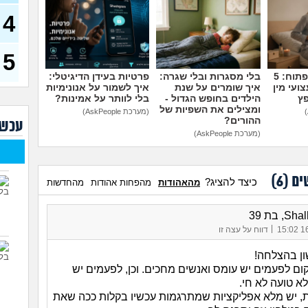
בת 23)
4
עדיי
מה נ
30)
5
מסדר
מדברים על זה פתוח: 5
בלי מסגרות ובלי שגרה:
פרטיות בעידן הדיגיטלי:
ההור
ועי מין
איך שומרים על שנת
איך לשמור על אנונימיות
להת
פץ
הילדים בחופש הגדול -
בלי לוותר על אמינות?
איך 
ומצילים את השפיות של
(מערכת AskPeople)
עוב
ההורים?
עכשי
(מערכת AskPeople)
עם מ
הזמן
מאב
ים (
6
)
כיצד להציג?
מהאהודות
מהפחות אהודות
מהחדשות
ורוצ
, בת 39
שנים
(עדן, 
|
16/
דווח על עצה זו
ון בהצלחה!
ום לפעמים יש עומס ואנשים מחכים. וכן, לפעמים יש
לא טועה לא חי.
ת, יש מלא אפליקציות שמתרגמות עכשיו בקלות ככה שאת