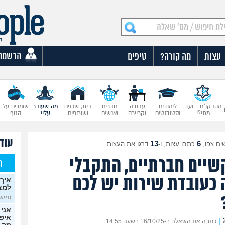
הרשמה
עצות
מה קורה?
טיפים
מהבקו"ם... ועד
לימודים
עבודה
חברים
בית, שכנים
מה שעובר
שומרים על
מתי?!
וסטודנטים
וקריירה
ואנשים
ושותפים
עליי
הגוף
עוד
13
6
ים צפו,
כתבו עצות, ו-
דרגו את העצות.
קשיים חברתיים, התקבלי
ח
 כעובדת שירות יש לכם
איך 
למצ
(מישהי
אני 
איפש
|
כתבה את השאלה ב-16/10/25 בשעה 14:55