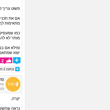
פשוט צריך לה
אם את תכניס
מתאימות לך 
כמו שמעסיק 
מותר לא להגי
ומילא אם במ
יוצא שמתאמצ
2
נכתבו
2
תגו
סה
סיו
19:57
יקרה,
נראה שחששו