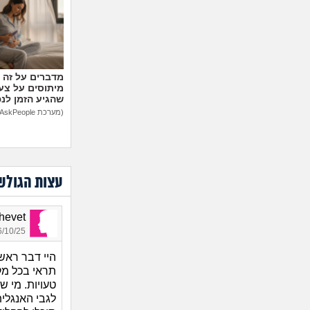
מיתוסים על צעצ
שהגיע הזמן לנ
(מערכת AskPeople)
עצות הגולש
Shalhevet
10/25 15:02
היי דבר ראש
תראי בכל מק
טעויות. מי ש
לגבי האנגלי