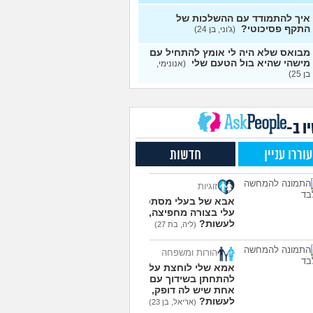
עצות
איך להתמודד עם ההשלכות של
התקף פסיכוטי?
ן מוצצת אצבע כהרגעה,
(ג'וני, בן 24)
7
יתן לעשות?
(נרקיס, בת
עצות
מבואס שלא היה לי אומץ להתחיל עם
מישהי שהיא בול הטעם שלי
(אנונימי,
 את ארון הילדות בבית
5
בן 25)
ים ומוצף בזכרונות. איך
עצות
מודד?
(כבר גדול, בן 35)
מפסיקים לפחד מזה שהזמן
9
ר?
(אליזבת, בת 24)
עצות
ו ב-
י אנשים מתייעצים כל
5
עוררו עניין
חדשות
?
(פפרוני, בן 25)
עצות
ד את הרעב בחיים שלי
3
זוגיות
ה לחזור לזה!
(זלדוס, בן 22)
עצות
אבא של בעלי מסתכל
בודדה מאוד בלי חברים כבר 5
5
עלי בצורה מחפיצה, מה
 ולא יודעת איפה להכיר
לעשות?
עצות
(ליה, בת 27)
בת 23)
הורות ומשפחה
עוד שאלות חדשות במדור
אמא שלי לוחצת עליי
להתחתן בשידוך עם כל
אחת שיש לה דופק, מה
לעשות?
(אריאל, בן 23)