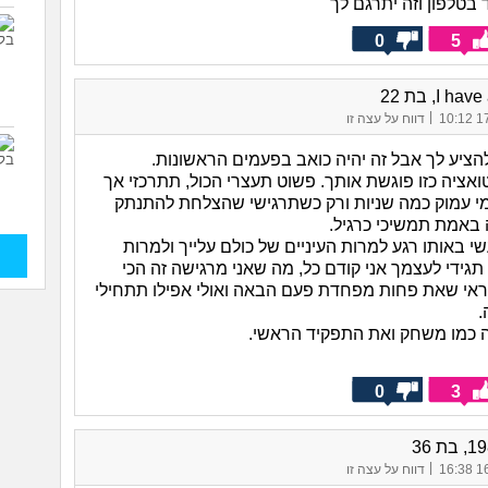
 בטלפון וזה יתרגם לך
0
5
I h, בת 22
|
17/
דווח על עצה זו
הציע לך אבל זה יהיה כואב בפעמים הראשונות.
אציה כזו פוגשת אותך. פשוט תעצרי הכול, תתרכזי אך
י עמוק כמה שניות ורק כשתרגישי שהצלחת להתנתק
 באמת תמשיכי כרגיל.
שתעשי באותו רגע למרות העיניים של כולם עלייך ולמרות
גידי לעצמך אני קודם כל, מה שאני מרגישה זה הכי
אי שאת פחות מפחדת פעם הבאה ואולי אפילו תתחילי
.
 כמו משחק ואת התפקיד הראשי.
0
3
|
16/
דווח על עצה זו