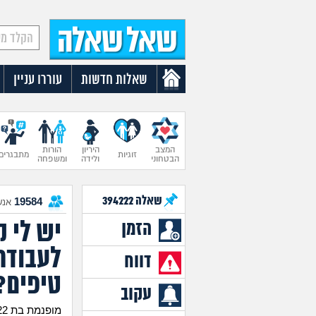
שאלות חדשות
עוררו עניין
המצב
היריון
הורות
זוגיות
מתבגרים
הבטחוני
ולידה
ומשפחה
שאלה
394222
19584
אנש
יש לי 
הזמן
לעבודה
דווח
טיפים?
עקוב
מופנמת בת 22