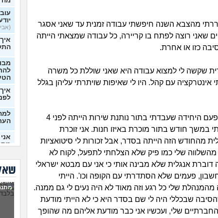
מה 
עובר
יודע
תי מהצבא השנה חיפשתי עבודה זמנית עד שאני אסגר
(אבי99, בן 22)
ם שאני רוצה לפתח בו קריירה, כל עבודה שמצאתי הייתה
איך
יבה כזו או אחרת.
התק
מבוא
ת שקשה לי למצוא עבודה היא שאני שוללת כל משרה
להתח
הטע
 אינטרקציה עם קהל. היו לי שאיפות שויתרתי עליהן בגלל
איך 
לפני
למה 
אני זוכרת שהפעם היחידה שעבדתי בתור נותנת שירות הייתה לפני 4
העת
 במשך חודש בתור מוכרת באיזו חנות. אני זוכרת
אני 
ית מהחודש הזה הייתה בסדר, אבל זכורות לי סיטואציות
מתמ
(Supervegeta, בן 29)
 מהשלווה שלי כמו פיק שלא הצלחתי לתפעל, לקוח לא
 דוברת אנגלית שלא מבינה אותי כי אני עם מבטא ישראלי
בעלי
שאלו
שבון, פעמים שלא הסתדרתי עם הקופה וכו'. הייתי
הגיונ
המנהלת שלי כל רגע וזה מאוד לא היה נעים לי גם ממנה.
מרגי
מתנה
להת
סיבה שבכללי היה לי שם בסדר היא כי לא הייתי מודעת
 החברתיים שלי, ועכשיו אני כבר מודעת אליהם מה שהופך
מה ע
(אנוני,