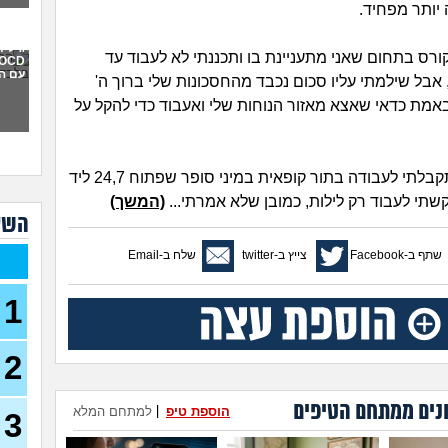
יותר מפחיד.
איך 
תקיפ
גילית
ורס בתחום שאני מתעניינת בו ותכננתי לא לעבוד עד
עם ה
 אבל שילמתי עליו סכום נכבד מהחסכונות שלי ברוך ה'
אני 
למה 
באמת כדאי שאצא מאזור הנוחות שלי ואעבוד כדי להקל על
כבר 
בהוליוו
חושב
או 
מפה לשם התקבלתי לעבודה בתור קופאית במיני סופר שפתוח 24,7 ליד
קשתי לעבוד רק לילות, כמובן שלא אמרתי...
(המשך)
מה 
השא
אני 
לעב
שתף ב-Facebook
צייץ ב-twitter
שלח ב-Email
נקלע
בן 41)
1
נזכ
רעה
2
העבו
כאשר
כסף
נים ממתחם הטיפים
הוספת טיפ
|
למתחם המלא
3
(אנונימ
הרס 