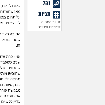
נהל
שלום לכולם,
מאז שהשתחרר
תגיות
על תחום מסוי
#יוקר המחיה
לי בעייתית מס
#פוביות ופחדים
הסיבה העיקרי
שמחייבת אותי
זה.
שנים כשעבדתי
שהחוויה הכלל
שהוציאו אותי
מרוצה, לקוחה
כבד, טעות בח
מבקשת עזרה מ
אני חושבת שה
עדיין לקשיים