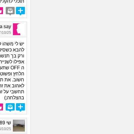
תוכלי להקליד
ave a say
10/25 10:12
יש לי משהו ל
להבא כשסיטו
ורק בך תנשמ
אפילו לשנייה
ה OFF 
הלחץ ופשוט ת
חשוב. את תר
לאהוב את זה
תחשבי על זה
בהצלחה;)
שי 1989, בת 36
10/25 16:38