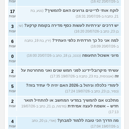
ב-20/07/26 16:42)
עצות
לוקח אותי לדייטים גרועים האם להמשיך?
(נטע, בת
17
21, כתבה ב-20/07/26 16:31)
עצות
יש דרכים יצירתיות לעשות כסף מדירה בקומת קרקע?
(שי,
3
בן 23, כתב ב-20/07/26 16:20)
עצות
למה אני כל כך חרדתית כלפי העתיד?
(ירין, בת 19, כתבה
6
ב-20/07/26 16:09)
עצות
מיוני אשכול התעופה
(ככככ, בן 18, כתב ב-20/07/26 16:00)
0
עצות
עשיתי מיקרובליידינג לפני חמש שנים ואני מתחרטת על
2
זה
(אנונימית, בת 23, כתבה ב-19/07/26 17:35)
עצות
לימודי כלכלה וניהול ב-2026 האם יהיה לי עתיד בזה?
5
(כפיר, בן 23, כתב ב-19/07/26 17:24)
עצות
מתלבט אם להמשיך במדעי המחשב או להתחיל תואר
2
חדש – אשמח לעצה אמיתית
(מדמח, בן 21, כתב ב-19/07/26
עצות
17:13)
מה הדרך הכי טובה ללמוד למבחן?
(אודי, בן 20, כתב
4
ב-19/07/26 17:04)
עצות