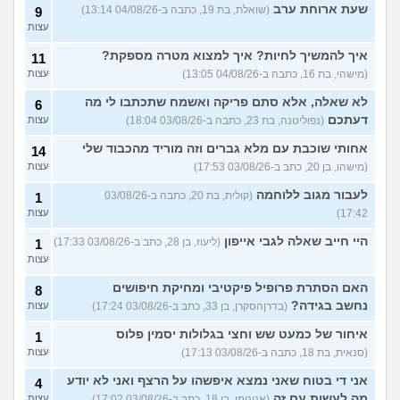
שעת ארוחת ערב
(שואלת, בת 19, כתבה ב-04/08/26 13:14)
9
עצות
איך להמשיך לחיות? איך למצוא מטרה מספקת?
11
(מישהי, בת 16, כתבה ב-04/08/26 13:05)
עצות
לא שאלה, אלא סתם פריקה ואשמח שתכתבו לי מה
6
דעתכם
(נפוליטנה, בת 23, כתבה ב-03/08/26 18:04)
עצות
אחותי שוכבת עם מלא גברים וזה מוריד מהכבוד שלי
14
(מישהו, בן 20, כתב ב-03/08/26 17:53)
עצות
לעבור מגוב ללוחמה
(קולית, בת 20, כתבה ב-03/08/26
1
17:42)
עצות
היי חייב שאלה לגבי אייפון
(ליעוז, בן 28, כתב ב-03/08/26 17:33)
1
עצות
האם הסתרת פרופיל פיקטיבי ומחיקת חיפושים
8
נחשב בגידה?
(בדרןהסקרן, בן 33, כתב ב-03/08/26 17:24)
עצות
איחור של כמעט שש וחצי בגלולות יסמין פלוס
1
(סנאית, בת 18, כתבה ב-03/08/26 17:13)
עצות
אני די בטוח שאני נמצא איפשהו על הרצף ואני לא יודע
4
מה לעשות עם זה
(אנונימי, בן 18, כתב ב-03/08/26 17:02)
עצות