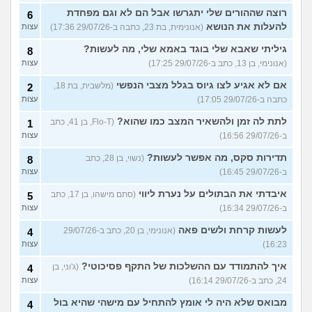
רוצה שההורים שלי יתגרשו אבל הם לא וגם מפחדת
6
להעלות את הנושא
(אנונימית, בת 23, כתבה ב-29/07/26 17:36)
עצות
גיליתי שאבא שלי בוגד באמא שלי, מה לעשות?
8
(אנונימי, בן 13, כתב ב-29/07/26 17:25)
עצות
אם לא אגיע לצו גיוס בגלל מצבי הנפשי
(מלשבית, בת 18,
2
כתבה ב-29/07/26 17:05)
עצות
לתת לה זמן ולהשאיר המצב כמו שהוא?
(Flo-T, בן 41, כתב
1
ב-29/07/26 16:56)
עצות
תדירות סקס, מה אפשר לעשות?
(נשוי, בן 28, כתב
8
ב-29/07/26 16:45)
עצות
איבדתי את הבתולים על נערת ליווי
(סתם מישהו, בן 17, כתב
5
ב-29/07/26 16:34)
עצות
לעשות קרחת ולשים פאה
(אנונימי, בן 20, כתב ב-29/07/26
4
16:23)
עצות
איך להתמודד עם ההשלכות של התקף פסיכוטי?
(ג'וני, בן
4
24, כתב ב-29/07/26 16:14)
עצות
מבואס שלא היה לי אומץ להתחיל עם מישהי שהיא בול
4