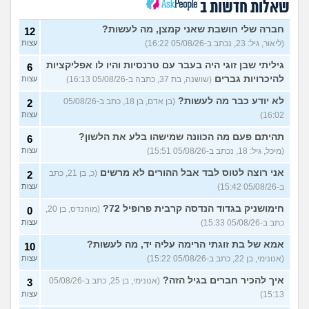
שאלות חדשות ב
האם חוויתי תקיפה מינית?
14
עצות
חברה שלי חושבת שאני קמצן, מה לעשות?
(רוויטל, בת 24)
12
(ליאור, גיל: 23, נכתב ב-05/08/26 16:22)
עצות
בנות,אתן הייתן "מסדרות" את
5
אח שלכם במצב כזה?
עצות
גיליתי שבן זוגי היה בעבר עם טרנסיות והיו לו אפליקציות
6
(לוחם שקרוב ל'חרור, בן 21)
להיכרויות גברים
(שושנה, בת 37, כתבה ב-05/08/26 16:13)
עצות
מסאג׳יסט מעורער
4
לא יודע כבר מה לעשות?
(בן אדם, בן 18, כתב ב-05/08/26
2
עצות
(מסאג׳יסט מעורער, בן 26)
16:02)
עצות
אנחנו מקיימים יחסים עם
5
בגדים וזה לא מפריע לבעלי,
עצות
תהיתם פעם מה הכוונה שמישהו בלע את הלשון?
6
מה לעשות?
(דיאנה, בת 42)
(מיכל, גיל: 18, נכתב ב-05/08/26 15:51)
עצות
מחזור לאחר כמה שעות, זה
9
אני רוצה לטוס לבד אבל ההורים לא מרשים
בטוח?
(כ, בן 21, כתב
(שלומי, בן 21)
2
עצות
ב-05/08/26 15:42)
עצות
נשוי מפנטז על ליידיבויס
4
(מאטיטיהו, בן 37)
עצות
חימושניק בגדוד הנדסה קרבית פרופיל 72?
(מוהנדס, בן 20,
0
כתב ב-05/08/26 15:33)
עצות
למישהו יש עצה איך לדכא את
7
החשק המיני?
(יפה, בת 43)
עצות
אמא של בת זוגתי הרימה עליה יד, מה לעשות?
10
(אנונימי, בן 22, כתב ב-05/08/26 15:22)
עצות
עוד שאלות חדשות במדור
איך להכיר חברים בגיל הזה?
(אנונימי, בן 25, כתב ב-05/08/26
3
15:13)
עצות