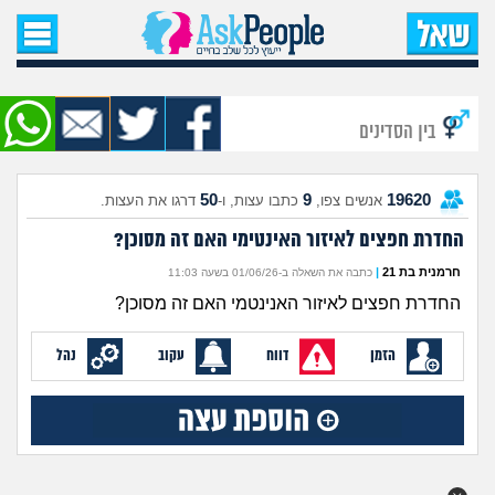
עמוד הבית
שאל שאלה
בין הסדינים
שאלות חדשות
50
9
19620
אנשים צפו,
כתבו עצות, ו-
דרגו את העצות.
שאלות שעוררו עניין
החדרת חפצים לאיזור האינטימי האם זה מסוכן?
עצות חדשות
חרמנית בת 21
|
כתבה את השאלה ב-01/06/26 בשעה 11:03
החדרת חפצים לאיזור האנינטמי האם זה מסוכן?
מה קורה כאן?
הזמן
דווח
עקוב
נהל
מתחם הטיפים
מדורים