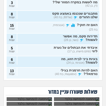
מה לעשות במקרה המוזר שלי?
3
(דן, בן 42)
עצות
מתבגרים שנכנסו באמצע סקס
8
שלנו ההורים
(שלי88, בת 40)
עצות
האם זה חוקי?
(אנונימית,
15
עצות
בת 25)
תדירות סקס, מה אפשר
8
לעשות?
(נשוי, בן 28)
עצות
איבדתי את הבתולים על נערת
5
ליווי
(סתם מישהו, בן 17)
עצות
בעיות ביני לבית הזוג, מה
6
לעשות?
(אנונימי, בן 24)
עצות
האם להיות חרמנית בגילי
13
נורמאלי?
(Hayatov, בת 40)
עצות
נפרדנו ברע ויש אצלו
שכבתי עם מלא
בטעות "התעוררתי" מאחת
8
סרטון סקס שלנו, מה
גברים ונדבקתי
החברות שלי
(מקווה שלא
עצות
בת 30 עדיין בתולה,
לא שוכבים והוא אמר
לעשות?
במחלות מין, לספר?
כדאי ללכת לנער
שזה כי פעם הייתי
סוטה, בן 18)
שאלות שעוררו עניין במדור
ליווי?
יותר רזה. מה לעשות?
6 שנים יחד עם הבן זוג, והוא
9
לא מסתכל עליי ולא חושק בי,
עצות
מה לעשות?
(כינוי, בת 26)