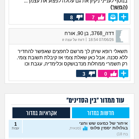
בנוסף לענייני ניקיון את גם עלולה לפצוע את עצמך...
(המשך)
8
7
דדה_3768, בן 90, אורח
|
07/06/26 18:54
דווח על עצה זו
תשאלי רופא שיתן לך מרשם לחפצים שאפשר להחדיר
ללא סכנה. אבל כאן שאלת צומי אז קיבלת תשובת צומי.
רק תשמרי ממחלות מנדבושקס וכלימדיה, עגבת וכו
3
0
עוד ממדור "בין הסדינים"
חדשות במדור
אקראיות במדור
איחור של כמעט שש וחצי
1
בגלולות יסמין פלוס
(סנאית,
עצות
בת 18)