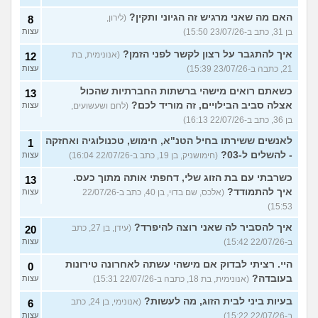
האם מה שאני מרגיש זה הגיוני ותקין?
(לירון,
8
בן 31, כתב ב-23/07/26 15:50)
עצות
איך להתגבר על רצון לקשר לפני הזמן?
(אנונימית, בת
12
21, כתבה ב-23/07/26 15:39)
עצות
כשאתם רואים מישהי ברשתות החברתיות שהכול
13
אצלה סביב הבילויים, זה מוריד לכם?
(לחם ושעשועים,
עצות
בן 36, כתב ב-22/07/26 16:13)
לאנשים ששירתו בחיל הטנ"א, חימוש, טכנולוגיה ואחזקה
1
- להשלים ל-03?
(חימושניק, בן 19, כתב ב-22/07/26 16:04)
עצות
כשרבתי עם בת הזוג שלי, דחפתי אותה מתוך כעס.
13
איך להתמודד?
(אלכס, שם בדוי, בן 40, כתב ב-22/07/26
עצות
15:53)
איך להסביר לה שאני רוצה להיפרד?
(עידן, בן 27, כתב
20
ב-22/07/26 15:42)
עצות
היי. רציתי לבדוק אם מישהי עשתה לאחרונה טירונות
0
בעובדה?
(אנונימית, בת 18, כתבה ב-22/07/26 15:31)
עצות
בעיות ביני לבית הזוג, מה לעשות?
(אנונימי, בן 24, כתב
6
ב-22/07/26 15:22)
עצות