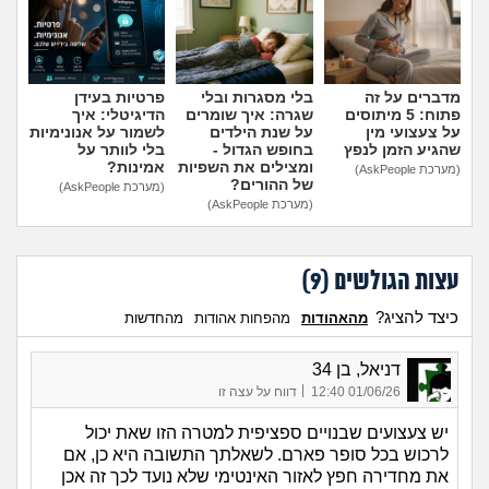
מה שעובר עליי
שומרים על הגוף
מדברים על זה
בלי מסגרות ובלי
פרטיות בעידן
פתוח: 5 מיתוסים
שגרה: איך שומרים
הדיגיטלי: איך
פיננסי וכלכלה
על צעצועי מין
על שנת הילדים
לשמור על אנונימיות
שהגיע הזמן לנפץ
בחופש הגדול -
בלי לוותר על
ומצילים את השפיות
אמינות?
(מערכת AskPeople)
בין הסדינים
של ההורים?
(מערכת AskPeople)
(מערכת AskPeople)
חיות מחמד
עצות הגולשים (
9
)
יוקר המחיה
כיצד להציג?
מהאהודות
מהפחות אהודות
מהחדשות
גאווה
דניאל, בן 34
|
01/06/26 12:40
דווח על עצה זו
יש צעצועים שבנויים ספציפית למטרה הזו שאת יכול
לרכוש בכל סופר פארם. לשאלתך התשובה היא כן, אם
את מחדירה חפץ לאזור האינטימי שלא נועד לכך זה אכן