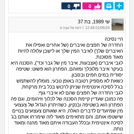
0
0
שי 1989, בת 37
|
01/06/26 12:48
דווח על עצה זו
היי נסיכה
החדרה של חפצים ואיברים (של אחרים ואפילו את
האיברים שלך) לאיבר המין שלך או לישבן עלולה להיות
מאוד מסוכנת.
לגבי איברים (אצבעות, איבר מין של גבר וכד'), הסכנה היא
בעיקר איבר מלוכלך ומזוהם, הפתרון הוא פשוט: שטיפה
יסודית במים חמים ובסבון.
כשאת לא מספיק רטובה באופן טבעי, מומלץ להשתמש
בג'ל לסיכה אינטימית שניתן לרכוש בכל בית מרקחת.
לגבי החדרה של חפצים שהם לא איברי גוף:
פה כמובן שעדיין קיימת הסכנה של לכלוך וזיהומים, וגם פה
הפתרון הוא בשטיפה ובנקיון, כשהיתרון הגדול של צעצועי
מין שמיועדים לדברים האלה, היא שאותם צעצועים בנויים
שישטפו אותם, והם מתאימים מאוד לזה שימרחו אותם בג'
לסיכה אינטימית ובכלל העבודה איתם מאוד מהנה ומאוד
נוחה.