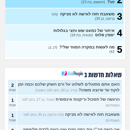
זוג?
(חוששצ, בת 23)
פתחתי תיבת פנדורה? הכנסתי
11
את אשתי לעולם התכנים
עצות
3
משאבת חזה לאישה לא מניקה
(ג'וני
ועכשיו אני חושש
(אבי, בן
בראבו, בן 30)
30)
מה אתם חושבים על צעצוע מין
5
4
איחור של כמעט שש וחצי בגלולות
לגברים?
(ערן, בן 25)
עצות
יסמין פלוס
(סנאית, בת 18)
אפשרי להימשך לבחורה יפה
11
5
אבל בלי גוף מושך?
עצות
מה לעשות במקרה המוזר שלי?
(דן, בן
42)
(נערה, בת 16)
עשיתי את זה בפעם הראשונה
14
עם בן מהשכבה… ועכשיו אני
עצות
מתה מפחד שהוא יספר לכולם
שאלות חדשות ב
(בדוי, בת 15)
בת 22 בתולה זה מוריד?
10
האם אתם מסוגלים לשלוט על זרם השתן שלכם וכמה זמן
2
עצות
(Lora, בת 22)
לוקח עד שיוצא משהו?
(בדוי, בן 30, כתב לפני כשעה)
עצות
מפנטז על חבר טוב שלי
(Pita, בן
4
הרגשה של תסכול וריקנות אינסופית
(אבוד, בן 27, כתב לפני
1
28)
עצות
כשעתיים)
עצות
חרדי - נערות ליווי
(ישראל, בן
8
משאבת חזה לאישה לא מניקה
(ג'וני בראבו, בן 30, כתב לפני
1
עצות
19)
כשעתיים)
עצות
האם חוויתי תקיפה מינית?
14
עצות
אני רואה קב״ן עוד כמה ימים ואני רוצה לרדת מלוחמה