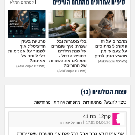
טיפים אחרונים ממתחם הטיפים
מה שעובר עליי
|
למתחם המלא
הוספת טיפ
שומרים על הגוף
פיננסי וכלכלה
מדברים על זה
בלי מסגרות ובלי
פרטיות בעידן
פתוח: 5 מיתוסים
שגרה: איך שומרים
הדיגיטלי: איך
בין הסדינים
על צעצועי מין
על שנת הילדים
לשמור על אנונימיות
שהגיע הזמן לנפץ
בחופש הגדול -
בלי לוותר על
ומצילים את השפיות
אמינות?
(מערכת AskPeople)
חיות מחמד
של ההורים?
(מערכת AskPeople)
(מערכת AskPeople)
יוקר המחיה
עצות הגולשים (
13
)
גאווה
כיצד להציג?
מהאהודות
מהפחות אהודות
מהחדשות
קרן12, בת 41
|
04/06/26 17:01
דווח על עצה זו
אני אמנם לא גבר אבל בכל זאת אני חושבת שאני יכולה