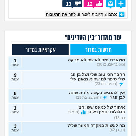
13
12
נכתבו
2
תגובות לעצה זו.
לקריאת התגובות
עוד ממדור "בין הסדינים"
חדשות במדור
אקראיות במדור
משאבת חזה לאישה לא מניקה
1
(ג'וני בראבו, בן 30)
עצות
החבר הכי טוב שלי ושל בן זוג
9
שלי סיפר לנו שהוא מאונן עלי
עצות
(בדויה, בת 23)
איך להנגיש בקשה מינית שונה
8
לבן זוג?
(חוששצ, בת 23)
עצות
איחור של כמעט שש וחצי
1
בגלולות יסמין פלוס
(סנאית,
עצות
בת 18)
מה לעשות במקרה המוזר שלי?
3
(דן, בן 42)
עצות