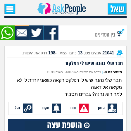
עמוד הבית
שאל שאלה
בין הסדינים
שאלות חדשות
198
13
21041
אנשים צפו,
כתבו עצות, ו-
דרגו את העצות.
שאלות שעוררו עניין
חבר שלי נהנה שיש לי רפלקס
עצות חדשות
מישהי בת 20
|
כתבה את השאלה ב-04/06/26 בשעה 15:33
חבר שלי נהנה שיש לי רפלקס הקאה כשאני יורדת לו לא
מה קורה כאן?
מקיאה אל דאגה
למה הוא נהנה? גברים תסבירו
מתחם הטיפים
הזמן
דווח
עקוב
נהל
מדורים