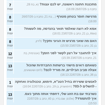
מתכננת חתונה ראשונה, יש לכם עצות?
(א, בת 28,
7
כתבה ב-26/07/26 16:09)
עצות
מרגישה חוסר בטחון מטורף
(.., בת 21, כתבה ב-26/07/26
8
16:00)
עצות
אמא לא רוצה שאלמד תואר בהנדסה, מה לעשות?
8
(Alex, בן 21, כתב ב-23/07/26 16:01)
עצות
האם מה שאני מרגיש זה הגיוני ותקין?
(לירון,
8
בן 31, כתב ב-23/07/26 15:50)
עצות
איך להתגבר על רצון לקשר לפני הזמן?
(אנונימית, בת
12
21, כתבה ב-23/07/26 15:39)
עצות
כשאתם רואים מישהי ברשתות החברתיות שהכול
13
אצלה סביב הבילויים, זה מוריד לכם?
(לחם ושעשועים,
עצות
בן 36, כתב ב-22/07/26 16:13)
לאנשים ששירתו בחיל הטנ"א, חימוש, טכנולוגיה ואחזקה
1
- להשלים ל-03?
(חימושניק, בן 19, כתב ב-22/07/26 16:04)
עצות
כשרבתי עם בת הזוג שלי, דחפתי אותה מתוך כעס.
13
איך להתמודד?
(אלכס, שם בדוי, בן 40, כתב ב-22/07/26
עצות
15:53)