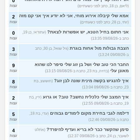
(רוויטל, בת 24)
0
(ליאם, בן 18, כתב לפני כשעתיים)
עצות
בנות,אתן הייתן "מסדרות" את
5
אח שלכם במצב כזה?
עצות
אמא שלי קיבלה אירוע מוחי, אני לא יודע איך אני קם מזה
2
(לוחם שקרוב ל'חרור, בן 21)
(יותי, בן 28, כתב לפני כשעתיים)
עצות
מסאג׳יסט מעורער
4
אני חתום בחיל הטנא, יש אפשרות לצאת?
(עתודאי, בן 19,
0
עצות
(מסאג׳יסט מעורער, בן 26)
כתב ב-09/08/26 13:35)
עצות
אנחנו מקיימים יחסים עם
5
בגדים וזה לא מפריע לבעלי,
עצות
הצבת גבולות מול אחות בוגרת
(גיל שואל, בן 30, כתב
3
מה לעשות?
(דיאנה, בת 42)
ב-09/08/26 13:24)
עצות
עוד שאלות חדשות במדור
החבר הכי טוב שלי ושל בן זוג שלי סיפר לנו שהוא
9
מאונן עלי
(בדויה, בת 23, כתבה ב-09/08/26 13:15)
עצות
איך להנגיש בקשה מינית שונה לבן זוג?
(חוששצ, בת
8
23, כתבה ב-09/08/26 13:04)
עצות
איך המצב שלי כלכלית נחשב? טוב? או גרוע
(ירין, בת
2
19, כתבה ב-09/08/26 12:55)
עצות
דילמה לגבי בחירת מקום לימודים גבוהים
(עדי, בת 18,
5
כתבה ב-09/08/26 12:46)
עצות
סימן שהקשר כבר לא בריא ועדיף להיפרד?
(אתלט
4
לשעבר, בן 24, כתב ב-09/08/26 12:37)
עצות