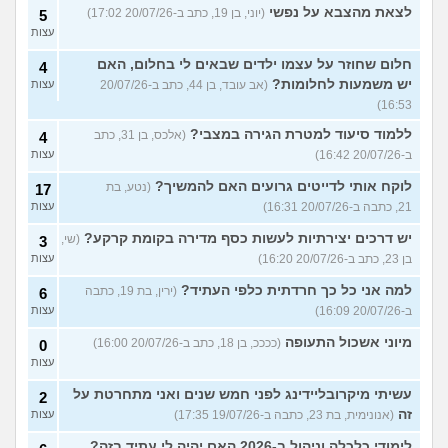
לצאת מהצבא על נפשי
(יוני, בן 19, כתב ב-20/07/26 17:02)
5
עצות
חלום שחוזר על עצמו ילדים שבאים לי בחלום, האם
4
יש משמעות לחלומות?
(אב עובד, בן 44, כתב ב-20/07/26
עצות
16:53)
ללמוד סיעוד למטרת הגירה במצבי?
(אלכס, בן 31, כתב
4
ב-20/07/26 16:42)
עצות
לוקח אותי לדייטים גרועים האם להמשיך?
(נטע, בת
17
21, כתבה ב-20/07/26 16:31)
עצות
יש דרכים יצירתיות לעשות כסף מדירה בקומת קרקע?
(שי,
3
בן 23, כתב ב-20/07/26 16:20)
עצות
למה אני כל כך חרדתית כלפי העתיד?
(ירין, בת 19, כתבה
6
ב-20/07/26 16:09)
עצות
מיוני אשכול התעופה
(ככככ, בן 18, כתב ב-20/07/26 16:00)
0
עצות
עשיתי מיקרובליידינג לפני חמש שנים ואני מתחרטת על
2
זה
(אנונימית, בת 23, כתבה ב-19/07/26 17:35)
עצות
לימודי כלכלה וניהול ב-2026 האם יהיה לי עתיד בזה?