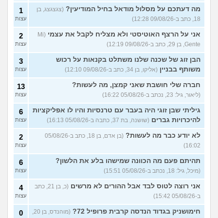
מה דעתכם על מסלול מודאל בחיל המודיעין?
(צגצגצג, בן
1
18, כתב ב-09/08/26 12:28)
עצות
אני על הרצף האוטיסטי ולא מצליח לקבל את עצמי
(Mi
2
Gente, בן 29, כתב ב-09/08/26 12:19)
עצות
הבן זוג של שכנה שלנו משתלט בקנאות על רכוש
3
משותף בבניין
(אליקו, בן 34, כתב ב-09/08/26 12:10)
עצות
חברה שלי חושבת שאני קמצן, מה לעשות?
13
(ליאור, גיל: 23, נכתב ב-05/08/26 16:22)
עצות
גיליתי שבן זוגי היה בעבר עם טרנסיות והיו לו אפליקציות
6
להיכרויות גברים
(שושנה, בת 37, כתבה ב-05/08/26 16:13)
עצות
לא יודע כבר מה לעשות?
(בן אדם, בן 18, כתב ב-05/08/26
2
16:02)
עצות
תהיתם פעם מה הכוונה שמישהו בלע את הלשון?
6
(מיכל, גיל: 18, נכתב ב-05/08/26 15:51)
עצות
אני רוצה לטוס לבד אבל ההורים לא מרשים
(כ, בן 21, כתב
4
ב-05/08/26 15:42)
עצות
חימושניק בגדוד הנדסה קרבית פרופיל 72?
(מוהנדס, בן 20,
0