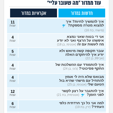
עוד ממדור "מה שעובר עליי"
חדשות במדור
אקראיות במדור
איך להמשיך לחיות? איך
11
למצוא מטרה מספקת?
עצות
(מישהי, בת 16)
אני די בטוח שאני נמצא
4
איפשהו על הרצף ואני לא יודע
עצות
מה לעשות עם זה
(אנונימי, בן 18)
עובר תקופה קשה מיואש ולא
5
יודע איך להיתקדם האלה
עצות
(אבי99, בן 22)
איך להתמודד עם ההשלכות של
4
התקף פסיכוטי?
(ג'וני, בן 24)
עצות
מבואס שלא היה לי אומץ
4
להתחיל עם מישהי שהיא בול
עצות
הטעם שלי
(אנונימי, בן 25)
איך להתגבר על רצון לקשר
12
לפני הזמן?
(אנונימית, בת 21)
עצות
למה אני כל כך חרדתית כלפי
6
העתיד?
(ירין, בת 19)
עצות