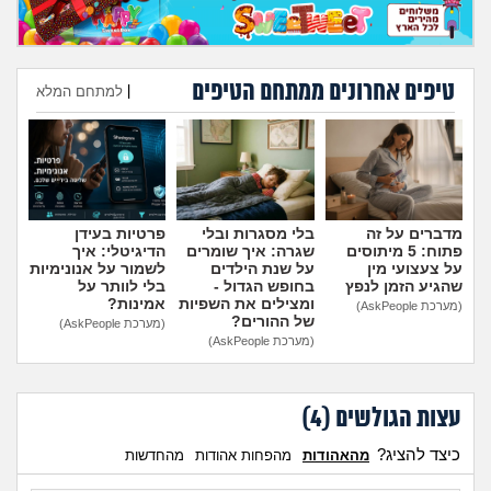
טיפים אחרונים ממתחם הטיפים
|
למתחם המלא
הוספת טיפ
מדברים על זה
בלי מסגרות ובלי
פרטיות בעידן
פתוח: 5 מיתוסים
שגרה: איך שומרים
הדיגיטלי: איך
על צעצועי מין
על שנת הילדים
לשמור על אנונימיות
שהגיע הזמן לנפץ
בחופש הגדול -
בלי לוותר על
ומצילים את השפיות
אמינות?
(מערכת AskPeople)
של ההורים?
(מערכת AskPeople)
(מערכת AskPeople)
עצות הגולשים (
4
)
כיצד להציג?
מהאהודות
מהפחות אהודות
מהחדשות