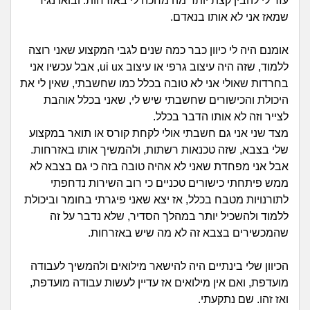
זוגיות
חיפוש שאלות
עזר לי להבין קצת יותר מה מחכה לי באזרחות. ובואו נגיד
שמאז אני לא אותו בנאדם.
|
היריון ולידה
הרשמה
התחברות
אומנם היה לי כיוון כבר כמה שנים לגבי המקצוע שאני רוצה
ללמוד, שזה היה עיצוב גרפי או עיצוב ui ux, אבל עכשיו אני
הורות ומשפחה
בחרדות שאולי אני לא טובה בכלל כמו שחשבתי, שאין לי את
היכולת והכישורים שחשבתי שיש לי, שאני בכלל אוהבת
מתבגרים
לצייר וזה לא אותו הדבר בכלל.
מצד שני אני גם חשבתי אולי לקחת קורס או תואר במקצוע
מהבקו"ם... ועד מתי?!
שלי בצבא, שזה טכנאות רשתות, ולהמשיך אותו באזרחות.
אבל אני מפחדת שאני לא אהיה טובה בזה כי גם בצבא לא
לימודים וסטודנטים
ממש פיתחתי כישורים טכניים כי רוב השירות נדחפתי
לתורנויות מטבח בכלל, אז יצא שאני פיגרתי בחומר וביכולת
עבודה וקריירה
ללמוד ולהשכיל יותר במהלך הסדיר, שלא נדבר על זה
שהמכשירים בצבא זה לא מה שיש באזרחות.
חברים ואנשים
הכיוון שלי בינתיים היה להישאר מילואים ולהמשיך לעבודה
בית, שכנים ושותפים
מועדפת, ואם אין מילואים אז עדיין לעשות עבודה מועדפת,
ואז זהו. שם נתקעתי.