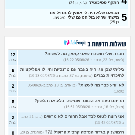
4
נקלעתי לעימות פיזי
(דורון,
9
התקף פסיכוטי?
(ג'וני, בן 24)
עצות
בן 41)
מבואס שלא היה לי אומץ להתחיל עם
5
נזכר במעשים מביכים מתקופה
6
מישהי שהיא בול הטעם שלי
(אנונימי,
רעה
(אף_אחד, בן 29)
עצות
בן 25)
העבודה הפכה להיות אובססיה,
4
כאשר אני לא עובד או מרוויח
עצות
כסף יש מעלי שד אשמה
שאלות חדשות ב
(אנונימי, בן 25)
הרס עצמי בזוגיות
(ט אנונימית,
5
חברה שלי חושבת שאני קמצן, מה לעשות?
12
בת 23)
עצות
(ליאור, גיל: 23, נכתב ב-05/08/26 16:22)
עצות
עדיין מוצצת אצבע כהרגעה,
7
גיליתי שבן זוגי היה בעבר עם טרנסיות והיו לו אפליקציות
מה ניתן לעשות?
6
(נרקיס, בת
עצות
להיכרויות גברים
(שושנה, בת 37, כתבה ב-05/08/26 16:13)
עצות
30)
מסדר את ארון הילדות בבית
5
לא יודע כבר מה לעשות?
(בן אדם, בן 18, כתב ב-05/08/26
2
ההורים ומוצף בזכרונות. איך
עצות
16:02)
עצות
להתמודד?
(כבר גדול, בן 35)
איך מפסיקים לפחד מזה שהזמן
תהיתם פעם מה הכוונה שמישהו בלע את הלשון?
9
6
עובר?
(אליזבת, בת 24)
עצות
(מיכל, גיל: 18, נכתב ב-05/08/26 15:51)
עצות
עם מי אנשים מתייעצים כל
5
אני רוצה לטוס לבד אבל ההורים לא מרשים
(כ, בן 21, כתב
2
הזמן?
(פפרוני, בן 25)
עצות
ב-05/08/26 15:42)
עצות
מאבד את הרעב בחיים שלי
3
חימושניק בגדוד הנדסה קרבית פרופיל 72?
(מוהנדס, בן 20,
0
ורוצה לחזור לזה!
(זלדוס, בן 22)
עצות