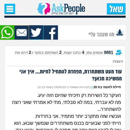
עמוד הבית
שאל שאלה
מה שעובר עליי
שאלות חדשות
2
2
4
9881
אנשים צפו,
כתבו עצות,
השתתפו בסקר ו-
דרגו את
שאלות שעוררו עניין
העצות.
עצות חדשות
עוד מעט משתחררת, מפחדת להתחיל לחיות... איך אני
ממשיכה מכאן?
מה קורה כאן?
חיילת לחוצה בת 20
|
כתבה את השאלה ב-29/06/25 בשעה 10:15
העיקר כל השירות רק חיכיתי שהיום הזה יגיע.
מתחם הטיפים
מה לא עברתי, במה לא סבלתי, מתי לא אמרתי שאני רוצה
להשתחרר...
מדורים
ועכשיו שזה מתקרב יותר מתמיד, אני בחרדות.
הייתי לפני שבועיים בכנס משתחררים שנמשך שבוע, הוא