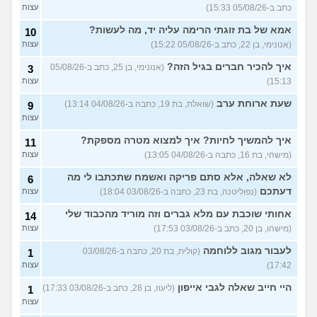
כתב ב-05/08/26 15:33)
עצות
בודדה מאוד בלי חברים כבר 5
5
אמא של בת זוגתי הרימה עליה יד, מה לעשות?
שנים ולא יודעת איפה להכיר
10
עצות
(עדן, בת 23)
(אנונימי, בן 22, כתב ב-05/08/26 15:22)
עצות
עוד שאלות חדשות במדור
איך להכיר חברים בגיל הזה?
(אנונימי, בן 25, כתב ב-05/08/26
3
15:13)
עצות
שעת ארוחת ערב
(שואלת, בת 19, כתבה ב-04/08/26 13:14)
9
עצות
איך להמשיך לחיות? איך למצוא מטרה מספקת?
11
(מישהי, בת 16, כתבה ב-04/08/26 13:05)
עצות
לא שאלה, אלא סתם פריקה ואשמח שתכתבו לי מה
6
דעתכם
(נפוליטנה, בת 23, כתבה ב-03/08/26 18:04)
עצות
אחותי שוכבת עם מלא גברים וזה מוריד מהכבוד שלי
14
(מישהו, בן 20, כתב ב-03/08/26 17:53)
עצות
לעבור מגוב ללוחמה
(קולית, בת 20, כתבה ב-03/08/26
1
17:42)
עצות
היי חייב שאלה לגבי אייפון
(ליעוז, בן 28, כתב ב-03/08/26 17:33)
1
עצות