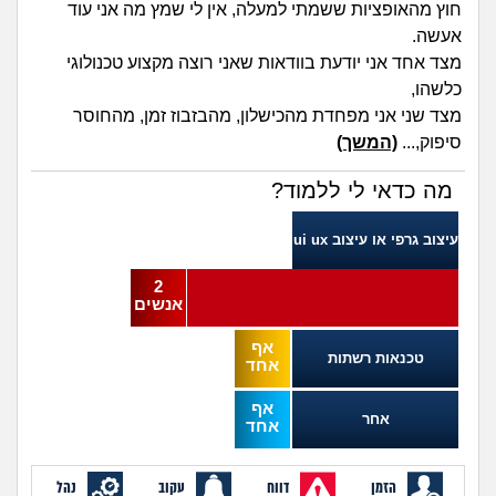
מה שעובר עליי
חוץ מהאופציות ששמתי למעלה, אין לי שמץ מה אני עוד
אעשה.
מצד אחד אני יודעת בוודאות שאני רוצה מקצוע טכנולוגי
שומרים על הגוף
כלשהו,
מצד שני אני מפחדת מהכישלון, מהבזבוז זמן, מהחוסר
פיננסי וכלכלה
סיפוק,...
(המשך)
בין הסדינים
מה כדאי לי ללמוד?
חיות מחמד
עיצוב גרפי או עיצוב ui ux
2
יוקר המחיה
אנשים
אף
גאווה
טכנאות רשתות
אחד
אף
אחר
אחד
הזמן
דווח
עקוב
נהל