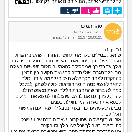
לך להתייעץ איתם, הם אוהבים אותך ורק ינסו...
(המשך)
1
1
סהר תמיכה
סיוע והקשבה ברשת
|
29/06/25 22:37
דווח על עצה זו
היי יקרה
שומעת במילים שלך את תחושת החרדה שהשינוי הגדול
הקרב מעלה בך. ייתכן ואת מרגישה הרבה ספקות ביכולות
שלך עד כדי כך שמפסיקה להאמין ביכולות האישיות בעולם
מחוץ למסגרת. אולי נדמה לך שאת תקועה בין הרצון
להתקדם לפחד מכך שלא תצליחי לממש אותו. יכולה
לתאר לעצמי כמה חוסר הוודאות יכולה לשתק ולבלבל.
כמה לא ברור שהתחברת הלילה, שאת מאפשרת לנו
להיות לצידך גם אם לרגע. ושהצלחת למצוא את המילים
לבטא את הסערה המתחוללת בפנים.
מבינה שקשה עד כדי בלתי נסבל להישאר עם הרגשות
הללו לבד.
אולי שיתוף של מישהו קרוב, שאת סומכת עליו, שיוכל
להיות שם בשבילך יוכל לעזור לך ולו בקצת.
אני מתנדבת בעמותת סהר- סיוע והקשבה ברשת. אם נכון