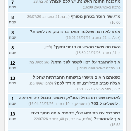
מתכננת חתונה ראשונה, יש לכם עצות?
(א, בת 28,
7
כתבה ב-26/07/26 16:09)
עצות
מרגישה חוסר בטחון מטורף
(.., בת 21, כתבה ב-26/07/26
8
16:00)
עצות
אמא לא רוצה שאלמד תואר בהנדסה, מה לעשות?
8
(Alex, בן 21, כתב ב-23/07/26 16:01)
עצות
האם מה שאני מרגיש זה הגיוני ותקין?
(לירון,
8
בן 31, כתב ב-23/07/26 15:50)
עצות
איך להתגבר על רצון לקשר לפני הזמן?
(אנונימית, בת
12
21, כתבה ב-23/07/26 15:39)
עצות
כשאתם רואים מישהי ברשתות החברתיות שהכול
13
אצלה סביב הבילויים, זה מוריד לכם?
(לחם ושעשועים,
עצות
בן 36, כתב ב-22/07/26 16:13)
לאנשים ששירתו בחיל הטנ"א, חימוש, טכנולוגיה ואחזקה
1
- להשלים ל-03?
(חימושניק, בן 19, כתב ב-22/07/26 16:04)
עצות
כשרבתי עם בת הזוג שלי, דחפתי אותה מתוך כעס.
13
איך להתמודד?
(אלכס, שם בדוי, בן 40, כתב ב-22/07/26
עצות
15:53)