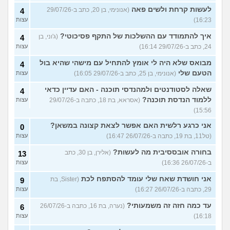
לעשות קרחת ולשים פאה
(אנונימי, בן 20, כתב ב-29/07/26
4
16:23)
עצות
איך להתמודד עם ההשלכות של התקף פסיכוטי?
(ג'וני, בן
4
24, כתב ב-29/07/26 16:14)
עצות
מבואס שלא היה לי אומץ להתחיל עם מישהי שהיא בול
4
הטעם שלי
(אנונימי, בן 25, כתב ב-29/07/26 16:05)
עצות
שאלה לסטודנטים ולמהנדסי תוכנה - האם עדיין כדאי
4
ללמוד הנדסת תוכנה?
(אסראא, בת 18, כתבה ב-29/07/26
עצות
15:56)
אני כרגע רלשית האם אפשר לצאת קצונה במשאן?
0
(טל11, בת 19, כתבה ב-26/07/26 16:47)
עצות
בחורה אובססיבית מה לעשות?
(אלירן, בן 30, כתב
13
ב-26/07/26 16:36)
עצות
אני חושדת שאח שלי עומד להסתפח לכת
(Sister, בת
9
29, כתבה ב-26/07/26 16:27)
עצות
עד כמה חזה זה משמעותי?
(נערה, בת 16, כתבה ב-26/07/26
6
16:18)
עצות