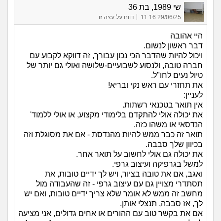
שי 1989, בת 36
|
29/06/25 11:16
דווח על עצה זו
היי אהובה
דבר ראשון לנשום.
ויכול להיות שהדבר הכי נכון עבורך, זה דווקא לקבוע עם
חברה טובה, ולנסוע לשבועיים-שלושה ואולי גם יותר של
טיול נעים לחו"ל.
את תחזרי עם ראש נקי ובריא!
לעניין:
אין תואר בטכנאי רשתות.
את יכולה אולי להתקדם בלימודי מקצוע, או אולי ללמוד'
הנדסאי או משהו כזה.
תואר זה כבר ממש להיות מהנדסת - אם את מסוגלת וזה
בכיוון שלך סבבה.
את יכולה גם אולי לחשוב על תואר אחר.
למשל בגרפיקה ועיצוב גרפי.
ואגב, אם את טובה בציור, ויש לך ידיים טובות, את
תסתדרי מצויין גם עם עיצוב גרפי - זה שהעבודה מול
מחשב זה ממש לא אומר שלא צריך ידיים טובות, ואם יש
לך, אז סבבה, תנצלי אותן.
אם את בקשר טוב עם ההורים או אחים גדולים, אני מציעה