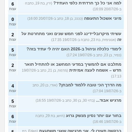
למה אני כל כך חרדתית כלפי העתיד?
(ירין, בת 19, כתבה
6
ב-20/07/26 16:09)
עצות
מיוני אשכול התעופה
(ככככ, בן 18, כתב ב-20/07/26 16:00)
0
עצות
עשיתי מיקרובליידינג לפני חמש שנים ואני מתחרטת על
2
זה
(אנונימית, בת 23, כתבה ב-19/07/26 17:35)
עצות
לימודי כלכלה וניהול ב-2026 האם יהיה לי עתיד בזה?
5
(כפיר, בן 23, כתב ב-19/07/26 17:24)
עצות
מתלבט אם להמשיך במדעי המחשב או להתחיל תואר
2
חדש – אשמח לעצה אמיתית
(מדמח, בן 21, כתב ב-19/07/26
עצות
17:13)
מה הדרך הכי טובה ללמוד למבחן?
(אודי, בן 20, כתב
4
ב-19/07/26 17:04)
עצות
מרגיש אבוד...
(בדוי 30, בן 30, כתב ב-19/07/26 16:55)
5
עצות
בחור עם יותר נסיון מנשק גרוע
(היוש, בת 29, כתבה
6
ב-19/07/26 16:46)
עצות
בבקשה תעזרו לי. אני מרגישה שאני משתגעת
(Eden, בת
5