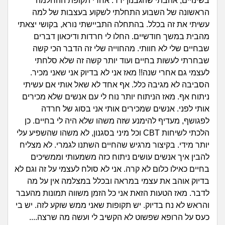
זוגיות
חיפוש שאלות
בשינויים, אהבתי שהגבנון ירד. אחרי תקופת ההחלמה
הראשונה של השבוע התחלתי לשקוע בעצבות של למה
|
היריון ולידה
עשיתי את זה בכלל. בהתחלה התביישתי נורא, בקושי יצאתי
הרשמה
התחברות
מהבית במשך חודשיים. החלו לי חרדות ודיכאון דברים
שבחיים שלי לא חוותי. מהחוייה שלי זה הדבר הכי קשה
הורות ומשפחה
שבחרתי לעשות בחיים ועוד יותר קשה זה שלא סלחתי
לעצמי גם אחרי שנה!! מאז אני לא בדיוק אני שאני מכיר.
מתבגרים
הסביבה לא מגיבה כלל. אף אחד לא שאל אותי אם עשיתי
ניתוח אף. מאז הניתוח יותר נוח לי עם אנשים שלא מכירים
מהבקו"ם... ועד מתי?!
אותי לפני. אנשים שמכירים אותי אני בסוג של חרדה
לפגושף, מעדיף להימנע שזה משהו שלא היה לי בחיים. כן
לימודים וסטודנטים
הלכתי לשיחות CBT וכל מיני בסגנון, לא משהו שהשפיע עלי
יותר מידי. בקיצור מרגיש שהחיים השתנו לגמרי. לא מצליח
עבודה וקריירה
להבין איך אנשים עושים ניתוח כזה משמעותי וממשיכים
בחיים כאילו כלום לא קרה. אני לא סולח לעצמי על זה וגם לא
חברים ואנשים
בדיוק אוהב את עצמי במראה ובכלל במצלמה אין על מה
לדבר. מאז הטעות הזאת אני כל הזמן משווה תמונות מהעבר
בית, שכנים ושותפים
והראש לא נח בדיוק. יש תקופות שאני ממש שוקע לזה. יש בי
כעס על הרופא שפשוט לא הקשיב לי ועשה מה שרצה....