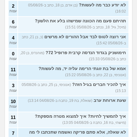
באופן הלבוש שלי והדיבור שלי,
עצות
לא יודע כבר מה לעשות?
(בן אדם, בן 18, כתב ב-05/08/26
2
צריכה עצה
(עדן, בת 24)
16:02)
עצות
האם אימוני קליסטניקס באמת
4
טובים יותר?
(מתלבט, בן 32)
תהיתם פעם מה הכוונה שמישהו בלע את הלשון?
עצות
6
(מיכל, גיל: 18, נכתב ב-05/08/26 15:51)
עצות
בת 16, והשיער שלי ממש נושר
7
ואני לא יודעת מה לעשות?
עצות
אני רוצה לטוס לבד אבל ההורים לא מרשים
(כ, בן 21, כתב
4
(אליאנה, בת 16)
ב-05/08/26 15:42)
עצות
צלוליט בגיל הנעורים, מה
2
חימושניק בגדוד הנדסה קרבית פרופיל 72?
(מוהנדס, בן 20,
לעשות?
0
(אנונימית, בת 16)
עצות
כתב ב-05/08/26 15:33)
עצות
גבר שעיר או חלק?
(מעיין, בן 14)
5
אמא של בת זוגתי הרימה עליה יד, מה לעשות?
עצות
11
(אנונימי, בן 22, כתב ב-05/08/26 15:22)
עצות
עוד שאלות חדשות במדור
איך להכיר חברים בגיל הזה?
(אנונימי, בן 25, כתב ב-05/08/26
3
15:13)
עצות
שעת ארוחת ערב
(שואלת, בת 19, כתבה ב-04/08/26 13:14)
10
עצות
איך להמשיך לחיות? איך למצוא מטרה מספקת?
11
(מישהי, בת 16, כתבה ב-04/08/26 13:05)
עצות
לא שאלה, אלא סתם פריקה ואשמח שתכתבו לי מה
7