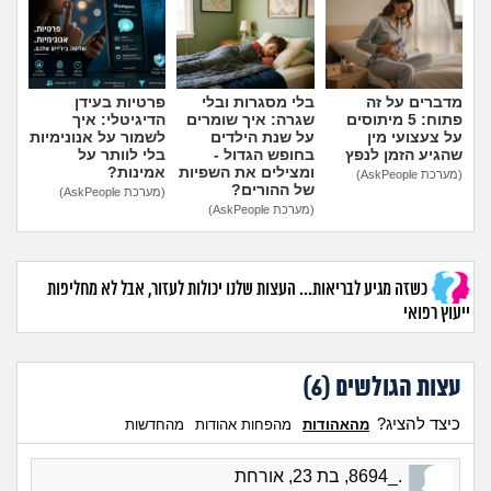
מדברים על זה
בלי מסגרות ובלי
פרטיות בעידן
פתוח: 5 מיתוסים
שגרה: איך שומרים
הדיגיטלי: איך
על צעצועי מין
על שנת הילדים
לשמור על אנונימיות
שהגיע הזמן לנפץ
בחופש הגדול -
בלי לוותר על
ומצילים את השפיות
אמינות?
(מערכת AskPeople)
של ההורים?
(מערכת AskPeople)
(מערכת AskPeople)
כשזה מגיע לבריאות... העצות שלנו יכולות לעזור, אבל לא מחליפות
ייעוץ רפואי
עצות הגולשים (
6
)
כיצד להציג?
מהאהודות
מהפחות אהודות
מהחדשות
._8694, בת 23, אורחת