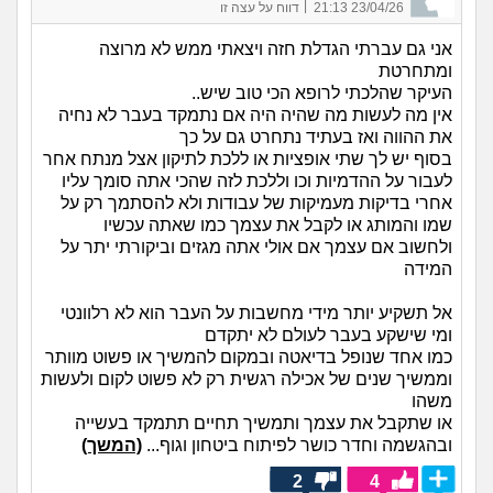
|
23/04/26 21:13
דווח על עצה זו
אני גם עברתי הגדלת חזה ויצאתי ממש לא מרוצה
ומתחרטת
העיקר שהלכתי לרופא הכי טוב שיש..
אין מה לעשות מה שהיה היה אם נתמקד בעבר לא נחיה
את ההווה ואז בעתיד נתחרט גם על כך
בסוף יש לך שתי אופציות או ללכת לתיקון אצל מנתח אחר
לעבור על ההדמיות וכו וללכת לזה שהכי אתה סומך עליו
אחרי בדיקות מעמיקות של עבודות ולא להסתמך רק על
שמו והמותג או לקבל את עצמך כמו שאתה עכשיו
ולחשוב אם עצמך אם אולי אתה מגזים וביקורתי יתר על
המידה
אל תשקיע יותר מידי מחשבות על העבר הוא לא רלוונטי
ומי שישקע בעבר לעולם לא יתקדם
כמו אחד שנופל בדיאטה ובמקום להמשיך או פשוט מוותר
וממשיך שנים של אכילה רגשית רק לא פשוט לקום ולעשות
משהו
או שתקבל את עצמך ותמשיך תחיים תתמקד בעשייה
ובהגשמה וחדר כושר לפיתוח ביטחון וגוף...
(המשך)
2
4