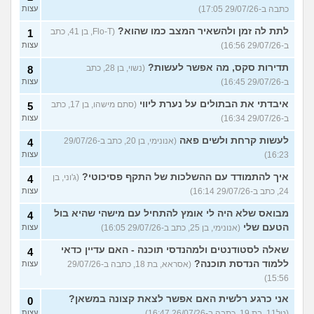
כתבה ב-29/07/26 17:05)
עצות
לתת לה זמן ולהשאיר המצב כמו שהוא?
(Flo-T, בן 41, כתב
1
ב-29/07/26 16:56)
עצות
תדירות סקס, מה אפשר לעשות?
(נשוי, בן 28, כתב
8
ב-29/07/26 16:45)
עצות
איבדתי את הבתולים על נערת ליווי
(סתם מישהו, בן 17, כתב
5
ב-29/07/26 16:34)
עצות
לעשות קרחת ולשים פאה
(אנונימי, בן 20, כתב ב-29/07/26
4
16:23)
עצות
איך להתמודד עם ההשלכות של התקף פסיכוטי?
(ג'וני, בן
4
24, כתב ב-29/07/26 16:14)
עצות
מבואס שלא היה לי אומץ להתחיל עם מישהי שהיא בול
4
הטעם שלי
(אנונימי, בן 25, כתב ב-29/07/26 16:05)
עצות
שאלה לסטודנטים ולמהנדסי תוכנה - האם עדיין כדאי
4
ללמוד הנדסת תוכנה?
(אסראא, בת 18, כתבה ב-29/07/26
עצות
15:56)
אני כרגע רלשית האם אפשר לצאת קצונה במשאן?
0
(טל11, בת 19, כתבה ב-26/07/26 16:47)
עצות