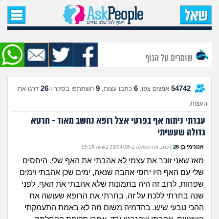
עמוד הבית
שאל שאלה
שומרים על הגוף
שאלות חדשות
26
9
6
54742
אנשים צפו,
כתבו עצות,
השתתפו בסקר ו-
דרגו את
שאלות שעוררו עניין
העצות.
עצות חדשות
עברתי ניתוח אף בפרטי אצל רופא נחשב מאוד - חרטא
גדולה שעשיתי
מה קורה כאן?
אנונימי בן 26
|
כתב את השאלה ב-23/04/26 בשעה 15:15
מאז שאני זוכר את עצמי לא אהבתי את האף שלי. היחסים
מתחם הטיפים
שלי עם האף היו יחסי אהבה שנאה, ימים שכן אהבתי וימים
שפחות. לרוב זה היה בתמונות שלא אהבתי את האף. לפני
מדורים
שנה בחרתי ללכת על זה. בחרתי את הרופא שעושה את
ההכי טבעי שיש. בהדמיה משום מה לא באמת התעמקתי