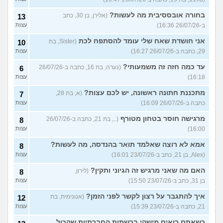
בחורה אובססיבית מה לעשות?
(אלירן, בן 30, כתב
13
ב-26/07/26 16:36)
עצות
אני חושדת שאח שלי עומד להסתפח לכת
(Sister, בת
10
29, כתבה ב-26/07/26 16:27)
עצות
עד כמה חזה זה משמעותי?
(נערה, בת 16, כתבה ב-26/07/26
6
16:18)
עצות
מתכננת חתונה ראשונה, יש לכם עצות?
(א, בת 28,
7
כתבה ב-26/07/26 16:09)
עצות
מרגישה חוסר בטחון מטורף
(.., בת 21, כתבה ב-26/07/26
8
16:00)
עצות
אמא לא רוצה שאלמד תואר בהנדסה, מה לעשות?
8
(Alex, בן 21, כתב ב-23/07/26 16:01)
עצות
האם מה שאני מרגיש זה הגיוני ותקין?
(לירון,
8
בן 31, כתב ב-23/07/26 15:50)
עצות
איך להתגבר על רצון לקשר לפני הזמן?
(אנונימית, בת
12
21, כתבה ב-23/07/26 15:39)
עצות
כשאתם רואים מישהי ברשתות החברתיות שהכול