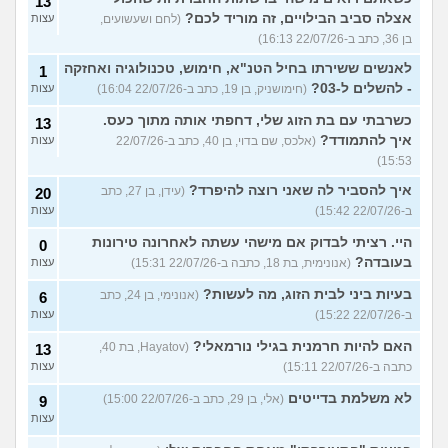
13
אצלה סביב הבילויים, זה מוריד לכם?
(לחם ושעשועים,
עצות
בן 36, כתב ב-22/07/26 16:13)
לאנשים ששירתו בחיל הטנ"א, חימוש, טכנולוגיה ואחזקה
1
- להשלים ל-03?
(חימושניק, בן 19, כתב ב-22/07/26 16:04)
עצות
כשרבתי עם בת הזוג שלי, דחפתי אותה מתוך כעס.
13
איך להתמודד?
(אלכס, שם בדוי, בן 40, כתב ב-22/07/26
עצות
15:53)
איך להסביר לה שאני רוצה להיפרד?
(עידן, בן 27, כתב
20
ב-22/07/26 15:42)
עצות
היי. רציתי לבדוק אם מישהי עשתה לאחרונה טירונות
0
בעובדה?
(אנונימית, בת 18, כתבה ב-22/07/26 15:31)
עצות
בעיות ביני לבית הזוג, מה לעשות?
(אנונימי, בן 24, כתב
6
ב-22/07/26 15:22)
עצות
האם להיות חרמנית בגילי נורמאלי?
(Hayatov, בת 40,
13
כתבה ב-22/07/26 15:11)
עצות
לא משלמת בדייטים
(אלי, בן 29, כתב ב-22/07/26 15:00)
9
עצות