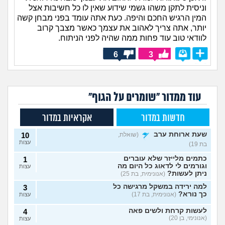
וניסית לתקן משהו גשמי שידוע שאין לו כל חשיבות אצל
המין הרגיש החכם והיפה. כעת אתה עומד בפני מבחן קשה
יותר, אתה צריך לאהוב את עצמך כאשר מצבך קרוב
לוודאי טוב עוד פחות ממה שהיה לפני הניתוח.
6
3
עוד ממדור "שומרים על הגוף"
חדשות במדור
אקראיות במדור
שעת ארוחת ערב
(שואלת,
10
עצות
בת 19)
כתמים מלייזר שלא עוברים
1
וגורמים לי לדאוג כל היום מה
עצות
ניתן לעשות?
(אנונימית, בת 25)
למה ירידה במשקל מרגישה כל
3
כך נורא?
(אנונימית, בת 17)
עצות
לעשות קרחת ולשים פאה
4
(אנונימי, בן 20)
עצות