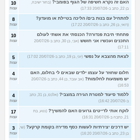
האם זה נקרא חשיפה של הגוף בפומבי?
(בחור ישיבה,
10
בן 22, כתב ב-20/07/26 17:33)
עצות
להתחיל עם בנות בים/ הליכה בטיילת או מועדון?
8
(רואי, בן 26, כתב ב-20/07/26 17:22)
עצות
פתחתי תיבת פנדורה? הכנסתי את אשתי לעולם
10
התכנים ועכשיו אני חושש
(אבי, בן 30, כתב ב-20/07/26
עצות
17:11)
לצאת מהצבא על נפשי
(יוני, בן 19, כתב ב-20/07/26 17:02)
5
עצות
חלום שחוזר על עצמו ילדים שבאים לי בחלום, האם
4
יש משמעות לחלומות?
(אב עובד, בן 44, כתב ב-20/07/26
עצות
16:53)
ללמוד סיעוד למטרת הגירה במצבי?
(אלכס, בן 31, כתב
4
ב-20/07/26 16:42)
עצות
לוקח אותי לדייטים גרועים האם להמשיך?
(נטע, בת
17
21, כתבה ב-20/07/26 16:31)
עצות
יש דרכים יצירתיות לעשות כסף מדירה בקומת קרקע?
(שי,
3
בן 23, כתב ב-20/07/26 16:20)
עצות