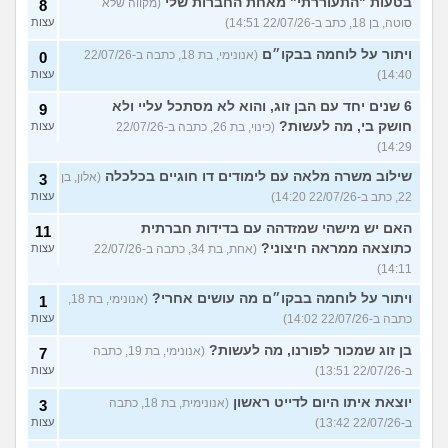
בטעות "התעוררתי" מאחת החברות שלי
(מקווה שלא
8
סוטה, בן 18, כתב ב-22/07/26 14:51)
עצות
ויתור על לוחמה בבקו״ם
(אנונימי, בת 18, כתבה ב-22/07/26
0
14:40)
עצות
6 שנים יחד עם הבן זוג, והוא לא מסתכל עליי ולא
9
חושק בי, מה לעשות?
(כינוי, בת 26, כתבה ב-22/07/26
עצות
14:29)
שילוב משרה מלאה עם לימודים דו חוגיים בכלכלה
(אלון, בן
3
22, כתב ב-22/07/26 14:20)
עצות
האם יש מישהי שמזדהה עם בדידות חברתית
11
כתוצאה ממראה חיצוני?
(אחת, בת 34, כתבה ב-22/07/26
עצות
14:11)
ויתור על לוחמה בבקו״ם מה עושים אחרי?
(אנונימי, בת 18,
1
כתבה ב-22/07/26 14:02)
עצות
בן זוג שמכור לפורנו, מה לעשות?
(אנונימי, בת 19, כתבה
7
ב-22/07/26 13:51)
עצות
יוצאת איתו היום לדייט ראשון
(אנונימית, בת 18, כתבה
3
ב-22/07/26 13:42)
עצות