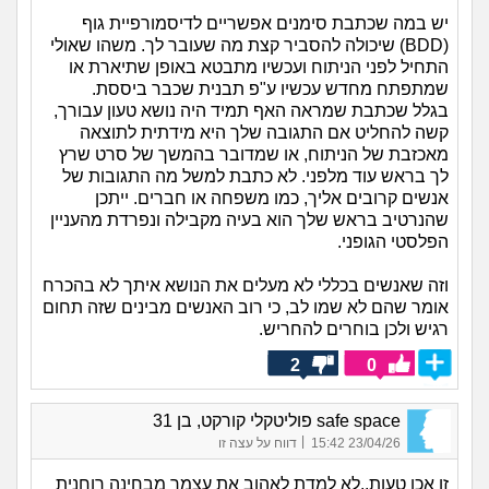
יש במה שכתבת סימנים אפשריים לדיסמורפיית גוף
(BDD) שיכולה להסביר קצת מה שעובר לך. משהו שאולי
התחיל לפני הניתוח ועכשיו מתבטא באופן שתיארת או
שמתפתח מחדש עכשיו ע"פ תבנית שכבר ביססת.
בגלל שכתבת שמראה האף תמיד היה נושא טעון עבורך,
קשה להחליט אם התגובה שלך היא מידתית לתוצאה
מאכזבת של הניתוח, או שמדובר בהמשך של סרט שרץ
לך בראש עוד מלפני. לא כתבת למשל מה התגובות של
אנשים קרובים אליך, כמו משפחה או חברים. ייתכן
שהנרטיב בראש שלך הוא בעיה מקבילה ונפרדת מהעניין
הפלסטי הגופני.
וזה שאנשים בכללי לא מעלים את הנושא איתך לא בהכרח
אומר שהם לא שמו לב, כי רוב האנשים מבינים שזה תחום
רגיש ולכן בוחרים להחריש.
2
0
safe space פוליטקלי קורקט, בן 31
|
23/04/26 15:42
דווח על עצה זו
זו אכן טעות..לא למדת לאהוב את עצמך מבחינה רוחנית