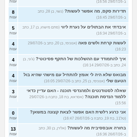
ב-29/07/26 16:56)
עצות
תדירות סקס, מה אפשר לעשות?
(נשוי, בן 28, כתב
8
ב-29/07/26 16:45)
עצות
איבדתי את הבתולים על נערת ליווי
(סתם מישהו, בן 17, כתב
5
ב-29/07/26 16:34)
עצות
לעשות קרחת ולשים פאה
(אנונימי, בן 20, כתב ב-29/07/26
4
16:23)
עצות
איך להתמודד עם ההשלכות של התקף פסיכוטי?
(ג'וני, בן
4
24, כתב ב-29/07/26 16:14)
עצות
מבואס שלא היה לי אומץ להתחיל עם מישהי שהיא בול
4
הטעם שלי
(אנונימי, בן 25, כתב ב-29/07/26 16:05)
עצות
שאלה לסטודנטים ולמהנדסי תוכנה - האם עדיין כדאי
3
ללמוד הנדסת תוכנה?
(אסראא, בת 18, כתבה ב-29/07/26
עצות
15:56)
אני כרגע רלשית האם אפשר לצאת קצונה במשאן?
0
(טל11, בת 19, כתבה ב-26/07/26 16:47)
עצות
בחורה אובססיבית מה לעשות?
(אלירן, בן 30, כתב
13
ב-26/07/26 16:36)
עצות