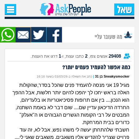
עמוד הבית
שאל שאלה
מה שעובר עליי
שאלות חדשות
1
2
29408
אנשים צפו,
כתבו עצות, ו-
דרגו את העצות.
שאלות שעוררו עניין
כמה אפשר להעמיד פעמים יותר?
עצות חדשות
Sneakysmocker בן 31
|
כתב את השאלה ב-03/05/26 בשעה 16:16
מגיל 19 אני מנסה להעמיד פנים שהכל בסדר,שהקולות
מה קורה כאן?
האלה בראש יחכו לך יהפכו להיום יותר חלשות, אבל ההפך
הוא הנכון.... בין אם תרופות פסיכיאטריות או בלעדיהם,
מתחם הטיפים
החרדה הדיכאון עדיין שם.... שום דבר לא באמת השתנה,
המבטים על רבי הקומות הגשרים הגבוהים או ה"אעלק"
כדורים בבית המרחקת.
מדורים
חשבתי שלהתחתן יעשה לי משהו נפש, אבל לא, זה עוד
פרוייט שצריך להקדיש אליו משאבים, משאבים שאני לי....