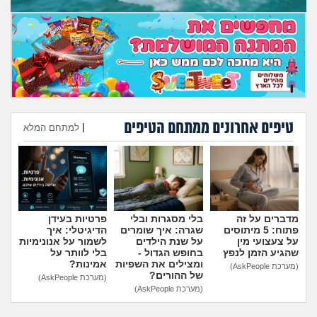
מה שעובר עליי
שומרים על הגוף
פיננסי וכלכלה
בין הסדינים
טיפים אחרונים ממתחם הטיפים
|
למתחם המלא
חיות מחמד
הוספת טיפ
יוקר המחיה
מדברים על זה
בלי מסגרות ובלי
פרטיות בעידן
גאווה
פתוח: 5 מיתוסים
שגרה: איך שומרים
הדיגיטלי: איך
על צעצועי מין
על שנת הילדים
לשמור על אנונימיות
שהגיע הזמן לנפץ
בחופש הגדול -
בלי לוותר על
ומצילים את השפיות
אמינות?
(מערכת AskPeople)
של ההורים?
(מערכת AskPeople)
(מערכת AskPeople)