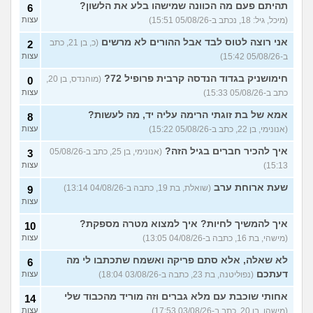
איך מפסיקים לפחד מזה שהזמן
תהיתם פעם מה הכוונה שמישהו בלע את הלשון?
9
6
עובר?
(אליזבת, בת 24)
עצות
(מיכל, גיל: 18, נכתב ב-05/08/26 15:51)
עצות
עם מי אנשים מתייעצים כל
5
אני רוצה לטוס לבד אבל ההורים לא מרשים
(כ, בן 21, כתב
2
הזמן?
(פפרוני, בן 25)
עצות
ב-05/08/26 15:42)
עצות
מאבד את הרעב בחיים שלי
3
חימושניק בגדוד הנדסה קרבית פרופיל 72?
(מוהנדס, בן 20,
0
ורוצה לחזור לזה!
(זלדוס, בן 22)
עצות
כתב ב-05/08/26 15:33)
עצות
בודדה מאוד בלי חברים כבר 5
5
אמא של בת זוגתי הרימה עליה יד, מה לעשות?
שנים ולא יודעת איפה להכיר
8
עצות
(עדן, בת 23)
(אנונימי, בן 22, כתב ב-05/08/26 15:22)
עצות
עוד שאלות חדשות במדור
איך להכיר חברים בגיל הזה?
(אנונימי, בן 25, כתב ב-05/08/26
3
15:13)
עצות
שעת ארוחת ערב
(שואלת, בת 19, כתבה ב-04/08/26 13:14)
9
עצות
איך להמשיך לחיות? איך למצוא מטרה מספקת?
10
(מישהי, בת 16, כתבה ב-04/08/26 13:05)
עצות
לא שאלה, אלא סתם פריקה ואשמח שתכתבו לי מה
6
דעתכם
(נפוליטנה, בת 23, כתבה ב-03/08/26 18:04)
עצות
אחותי שוכבת עם מלא גברים וזה מוריד מהכבוד שלי
14
(מישהו, בן 20, כתב ב-03/08/26 17:53)
עצות