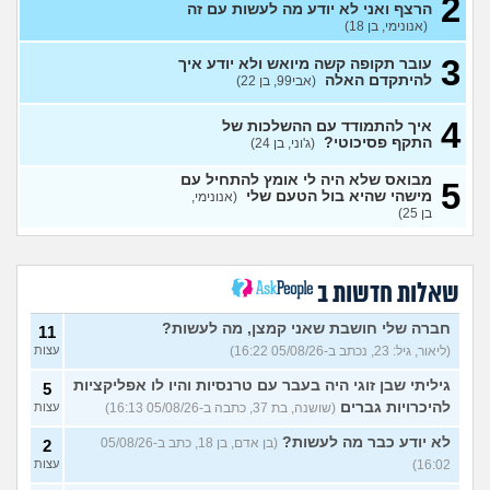
2
חושב להתאשפז *שוב* מרצון,
7
הרצף ואני לא יודע מה לעשות עם זה
או לשכב באמצע הרחוב
עצות
(אנונימי, בן 18)
(asdasd, בן 30)
3
עובר תקופה קשה מיואש ולא יודע איך
מה לדעתכם אני צריך לעשות?
8
להיתקדם האלה
(אבי99, בן 22)
אני באמת שונא לקום כל יום
עצות
לעבוד
(אזרח, בן 20)
4
איך להתמודד עם ההשלכות של
נקלעתי לעימות פיזי
(דורון,
9
התקף פסיכוטי?
(ג'וני, בן 24)
עצות
בן 41)
מבואס שלא היה לי אומץ להתחיל עם
5
נזכר במעשים מביכים מתקופה
6
מישהי שהיא בול הטעם שלי
(אנונימי,
רעה
(אף_אחד, בן 29)
עצות
בן 25)
העבודה הפכה להיות אובססיה,
4
כאשר אני לא עובד או מרוויח
עצות
כסף יש מעלי שד אשמה
שאלות חדשות ב
(אנונימי, בן 25)
הרס עצמי בזוגיות
(ט אנונימית,
5
חברה שלי חושבת שאני קמצן, מה לעשות?
11
בת 23)
עצות
(ליאור, גיל: 23, נכתב ב-05/08/26 16:22)
עצות
עדיין מוצצת אצבע כהרגעה,
7
גיליתי שבן זוגי היה בעבר עם טרנסיות והיו לו אפליקציות
מה ניתן לעשות?
5
(נרקיס, בת
עצות
להיכרויות גברים
(שושנה, בת 37, כתבה ב-05/08/26 16:13)
עצות
30)
מסדר את ארון הילדות בבית
5
לא יודע כבר מה לעשות?
(בן אדם, בן 18, כתב ב-05/08/26
2
ההורים ומוצף בזכרונות. איך
עצות
16:02)
עצות
להתמודד?
(כבר גדול, בן 35)