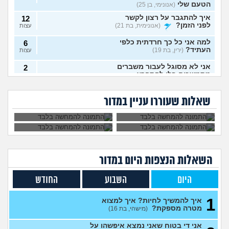
הטעם שלי
(אנונימי, בן 25)
איך להתגבר על רצון לקשר
12
לפני הזמן?
(אנונימית, בת 21)
עצות
למה אני כל כך חרדתית כלפי
6
העתיד?
(ירין, בת 19)
עצות
אני לא מסוגל לעבור משברים
2
מתמשכים בלי להתפרץ
עצות
הגיוני שפסיכיאטר
מה קורה אם עוברים
(Supervegeta, בן 29)
מתנהג ככה?
עם נר דלוק מול מראה
גיליתי שאני סובל מ
למי אפשר לפנות כדי
בלילה?
בעלי חסר רגשות באופן מדאיג
OCD, איך להתמודד
להפסיק מפגעי רעש
13
שאלות שעוררו עניין במדור
עם הדיכאון?
במדינת ישראל? אבל
(אנונימית, בת 33)
עצות
באמת?
מרגיש תקוע בחיים, איך
2
להתמודד?
(zak, בן 25)
עצות
מה עושים עם החיים עכשיו?
4
(אנוני, בת 18)
עצות
השאלות הנצפות ה
יום
במדור
איך לספר לבן זוג שלי על
5
תקיפה מינית?
(מבולבלת, בת 27)
עצות
היום
השבוע
החודש
אני כבר לא נער. והזמן טס
2
1
למה אני לא מקבל את זה שאני
איך להמשיך לחיות? איך למצוא
עצות
כבר לא ילד יותר?
מטרה מספקת?
(היו זמנים
(מישהי, בת 16)
בהוליווד, בן 27)
אני די בטוח שאני נמצא איפשהו על