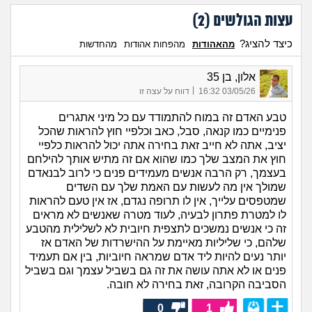
עצות הגולשים (
2
)
כיצד להציג?
מהאהודות
מהפחות אהודות
מהחדשות
אלון, בן 35
|
03/05/26 16:32
דווח על עצה זו
טבע האדם זה במוח להתמודד עם כל מיני אתגרים
פנימיים כמו קנאה, סבל, כאב וכלפיי חוץ להראות שהכל
יציב, אתה לא חייב זאת בחירה אתה יכול להראות כלפיי
חוץ את המצב שלך כמו שהוא אם זה מתיש אותך להילחם
בעצמך, רק הרבה אנשים מעמידים פנים כי לרוב לבנאדם
שמולך אין מה לעשות עם האמת שלך עם השדים
שמטפסים עלייך, אין לו תרופה נגדם, אז אין טעם להראות
לו למטרת פתרון לבעיה, לעוד מטרה שאנשים לא מראים
זה כי אנשים נמשכים לתצפית חיובית לא לשלילית מהטבע
שלהם, כי שליליות מאיימת על ההישרדות של האדם אז
יותר נעים להיות ליד אדם שמראה חיוביות, בין אם תעמיד
פנים או לא אתה עושה את זה גם בשביל עצמך וגם בשביל
הסביבה הקרובה, זאת בחירה לא חובה.
0
1