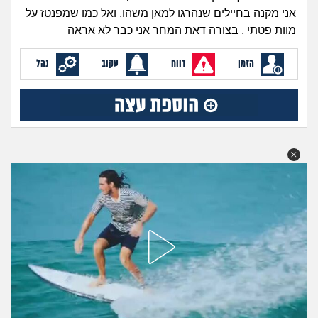
זוגיות
חיפוש שאלות
אני מקנה בחיילים שנהרגו למאן משהו, ואל כמו שמפנטז על
|
מוות פטתי , בצורה דאת המחר אני כבר לא אראה
היריון ולידה
הרשמה
התחברות
הזמן
דווח
עקוב
נהל
הורות ומשפחה
מתבגרים
מהבקו"ם... ועד מתי?!
לימודים וסטודנטים
עבודה וקריירה
חברים ואנשים
בית, שכנים ושותפים