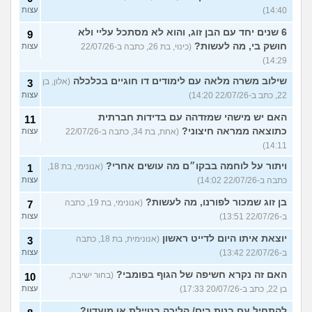
14:40)
עצות
6 שנים יחד עם הבן זוג, והוא לא מסתכל עליי ולא
9
חושק בי, מה לעשות?
(כינוי, בת 26, כתבה ב-22/07/26
עצות
14:29)
שילוב משרה מלאה עם לימודים דו חוגיים בכלכלה
(אלון, בן
3
22, כתב ב-22/07/26 14:20)
עצות
האם יש מישהי שמזדהה עם בדידות חברתית
11
כתוצאה ממראה חיצוני?
(אחת, בת 34, כתבה ב-22/07/26
עצות
14:11)
ויתור על לוחמה בבקו״ם מה עושים אחרי?
(אנונימי, בת 18,
1
כתבה ב-22/07/26 14:02)
עצות
בן זוג שמכור לפורנו, מה לעשות?
(אנונימי, בת 19, כתבה
7
ב-22/07/26 13:51)
עצות
יוצאת איתו היום לדייט ראשון
(אנונימית, בת 18, כתבה
3
ב-22/07/26 13:42)
עצות
האם זה נקרא חשיפה של הגוף בפומבי?
(בחור ישיבה,
10
בן 22, כתב ב-20/07/26 17:33)
עצות
להתחיל עם בנות בים/ הליכה בטיילת או מועדון?