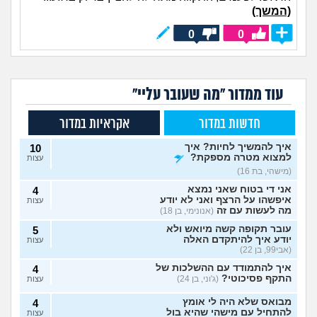
(המשך)
0
0
עוד ממדור "מה שעובר עליי"
חדשות במדור
אקראיות במדור
איך להמשיך לחיות? איך
10
למצוא מטרה מספקת?
עצות
(מישהי, בת 16)
אני די בטוח שאני נמצא
4
איפשהו על הרצף ואני לא יודע
עצות
מה לעשות עם זה
(אנונימי, בן 18)
עובר תקופה קשה מיואש ולא
5
יודע איך להיתקדם האלה
עצות
(אבי99, בן 22)
איך להתמודד עם ההשלכות של
4
התקף פסיכוטי?
(ג'וני, בן 24)
עצות
מבואס שלא היה לי אומץ
4
להתחיל עם מישהי שהיא בול
עצות