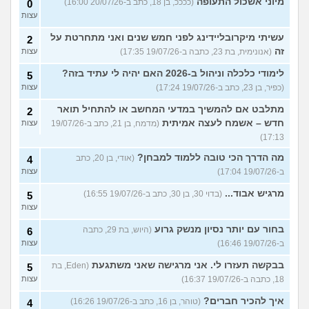
מיוני אשכול התעופה
(ככככ, בן 18, כתב ב-20/07/26 16:00)
0
עצות
עשיתי מיקרובליידינג לפני חמש שנים ואני מתחרטת על
2
זה
(אנונימית, בת 23, כתבה ב-19/07/26 17:35)
עצות
לימודי כלכלה וניהול ב-2026 האם יהיה לי עתיד בזה?
5
(כפיר, בן 23, כתב ב-19/07/26 17:24)
עצות
מתלבט אם להמשיך במדעי המחשב או להתחיל תואר
2
חדש – אשמח לעצה אמיתית
(מדמח, בן 21, כתב ב-19/07/26
עצות
17:13)
מה הדרך הכי טובה ללמוד למבחן?
(אודי, בן 20, כתב
4
ב-19/07/26 17:04)
עצות
מרגיש אבוד...
(בדוי 30, בן 30, כתב ב-19/07/26 16:55)
5
עצות
בחור עם יותר נסיון מנשק גרוע
(היוש, בת 29, כתבה
6
ב-19/07/26 16:46)
עצות
בבקשה תעזרו לי. אני מרגישה שאני משתגעת
(Eden, בת
5
18, כתבה ב-19/07/26 16:37)
עצות
איך להכיר חברים?
(טוהר, בן 16, כתב ב-19/07/26 16:26)
4