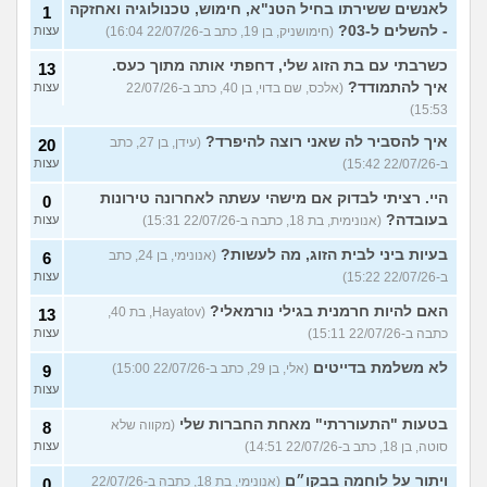
לאנשים ששירתו בחיל הטנ"א, חימוש, טכנולוגיה ואחזקה
1
- להשלים ל-03?
(חימושניק, בן 19, כתב ב-22/07/26 16:04)
עצות
כשרבתי עם בת הזוג שלי, דחפתי אותה מתוך כעס.
13
איך להתמודד?
(אלכס, שם בדוי, בן 40, כתב ב-22/07/26
עצות
15:53)
איך להסביר לה שאני רוצה להיפרד?
(עידן, בן 27, כתב
20
ב-22/07/26 15:42)
עצות
היי. רציתי לבדוק אם מישהי עשתה לאחרונה טירונות
0
בעובדה?
(אנונימית, בת 18, כתבה ב-22/07/26 15:31)
עצות
בעיות ביני לבית הזוג, מה לעשות?
(אנונימי, בן 24, כתב
6
ב-22/07/26 15:22)
עצות
האם להיות חרמנית בגילי נורמאלי?
(Hayatov, בת 40,
13
כתבה ב-22/07/26 15:11)
עצות
לא משלמת בדייטים
(אלי, בן 29, כתב ב-22/07/26 15:00)
9
עצות
בטעות "התעוררתי" מאחת החברות שלי
(מקווה שלא
8
סוטה, בן 18, כתב ב-22/07/26 14:51)
עצות
ויתור על לוחמה בבקו״ם
(אנונימי, בת 18, כתבה ב-22/07/26
0