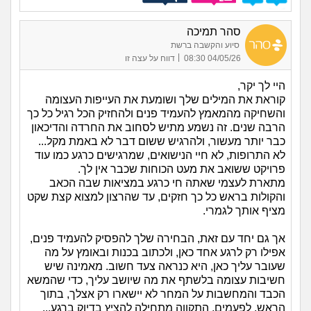
סהר תמיכה
סיוע והקשבה ברשת
|
04/05/26 08:30
דווח על עצה זו
היי לך יקר,
קוראת את המילים שלך ושומעת את העייפות העצומה
והשחיקה מהמאמץ להעמיד פנים ולהחזיק הכל רגיל כל כך
הרבה שנים. זה נשמע מתיש לסחוב את החרדה והדיכאון
כבר יותר מעשור, ולהרגיש ששום דבר לא באמת מקל...
לא התרופות, לא חיי הנישואים, שמרגישים כרגע כמו עוד
פרויקט ששואב את מעט הכוחות שכבר אין לך.
מתארת לעצמי שאתה חי כרגע במציאות שבה הכאב
והקולות בראש כל כך חזקים, עד שהרצון למצוא קצת שקט
מציף אותך לגמרי.
אך גם יחד עם זאת, הבחירה שלך להפסיק להעמיד פנים,
אפילו רק לרגע אחד כאן, ולכתוב בכנות ובאומץ על מה
שעובר עליך כאן, היא כנראה צעד חשוב. מאמינה שיש
חשיבות עצומה בלשתף את מה שיושב עליך, כדי שהמשא
הכבד והמחשבות על המחר לא יישארו רק אצלך, בתוך
הראש. לפעמים, התקווה מתחילה להציץ בדיוק ברגע...