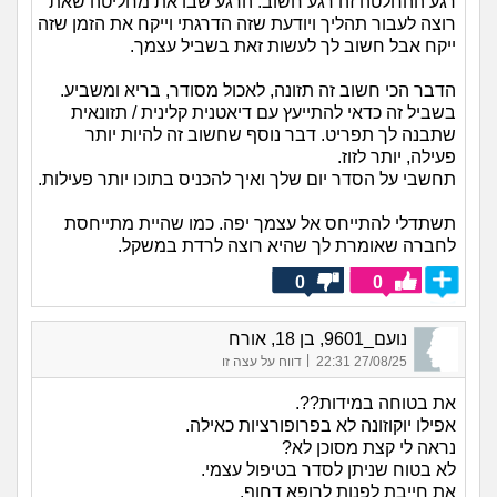
רגע ההחלטה זה רגע חשוב. הרגע שבו את מחליטה שאת
רוצה לעבור תהליך ויודעת שזה הדרגתי וייקח את הזמן שזה
ייקח אבל חשוב לך לעשות זאת בשביל עצמך.
הדבר הכי חשוב זה תזונה, לאכול מסודר, בריא ומשביע.
בשביל זה כדאי להתייעץ עם דיאטנית קלינית / תזונאית
שתבנה לך תפריט. דבר נוסף שחשוב זה להיות יותר
פעילה, יותר לזוז.
תחשבי על הסדר יום שלך ואיך להכניס בתוכו יותר פעילות.
תשתדלי להתייחס אל עצמך יפה. כמו שהיית מתייחסת
לחברה שאומרת לך שהיא רוצה לרדת במשקל.
0
0
נועם_9601, בן 18, אורח
|
27/08/25 22:31
דווח על עצה זו
את בטוחה במידות??.
אפילו יוקוזונה לא בפרופורציות כאילה.
נראה לי קצת מסוכן לא?
לא בטוח שניתן לסדר בטיפול עצמי.
את חייבת לפנות לרופא דחוף.