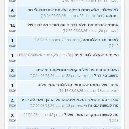
(מישהי, בת 16, כתבה ב-04/08/26 13:05)
עצות
לא שאלה, אלא סתם פריקה ואשמח שתכתבו לי מה
6
דעתכם
(נפוליטנה, בת 23, כתבה ב-03/08/26 18:04)
עצות
אחותי שוכבת עם מלא גברים וזה מוריד מהכבוד שלי
14
(מישהו, בן 20, כתב ב-03/08/26 17:53)
עצות
לעבור מגוב ללוחמה
(קולית, בת 20, כתבה ב-03/08/26
1
17:42)
עצות
היי חייב שאלה לגבי אייפון
(ליעוז, בן 28, כתב ב-03/08/26 17:33)
1
עצות
האם הסתרת פרופיל פיקטיבי ומחיקת חיפושים
8
נחשב בגידה?
(בדרןהסקרן, בן 33, כתב ב-03/08/26 17:24)
עצות
איחור של כמעט שש וחצי בגלולות יסמין פלוס
1
(סנאית, בת 18, כתבה ב-03/08/26 17:13)
עצות
אני די בטוח שאני נמצא איפשהו על הרצף ואני לא יודע
4
מה לעשות עם זה
(אנונימי, בן 18, כתב ב-03/08/26 17:02)
עצות
מה לעשות במקרה המוזר שלי?
(דן, בן 42, כתב ב-03/08/26
3
16:53)
עצות