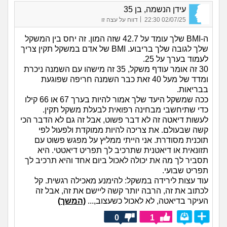
עידן הנשמה, בן 35
|
02/07/25 22:30
דווח על עצה זו
ה-BMI שלך עומד על 42.7 שזה המון. זה יחס בין המשקל
שלך לגובה שלך בריבוע. BMI של אדם במשקל תקין צריך
לעמוד בערך על 25.
30 זה אומר עודף משקל, 35 זה מישהו עם השמנה ניכרת
ומדד של מעל 40 זאת כבר השמנה חריפה שפוגעת
בבריאות.
ככה שמשקל היעד שלך אמור להיות בערך 67 או 66 קילו
כדי שתיחשבי מבחינה רפואית לבעלת משקל תקין.
לעשות דיאטה זה לא דבר פשוט, אבל זה גם לא הדבר הכי
קשה שבעולם. את צריכה להיות ממוקדת ולפעול לפי
תוכנית מסודרת. אני הייתי ממליץ על מפגש פשוט עם
תזונאית או דיאטנית שתרכיב לך תפריט דיאטטי. היא
תסביר לך מה את יכולה לאכול ביום אחד והיא תרכיב לך
תפריט שבועי.
עוד עצות לירידה במשקל: להימנע מאכילה רגשית. קל
לכתוב את זה, הרבה יותר קשה ליישם את זה, אבל זה
העיקר בדיאטה, לא לאכול כשעצוב,...
(המשך)
0
1