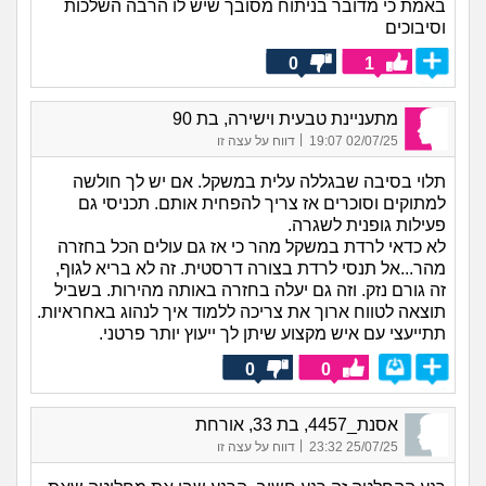
באמת כי מדובר בניתוח מסובך שיש לו הרבה השלכות
וסיבוכים
0
1
מתעניינת טבעית וישירה, בת 90
|
02/07/25 19:07
דווח על עצה זו
תלוי בסיבה שבגללה עלית במשקל. אם יש לך חולשה
למתוקים וסוכרים אז צריך להפחית אותם. תכניסי גם
פעילות גופנית לשגרה.
לא כדאי לרדת במשקל מהר כי אז גם עולים הכל בחזרה
מהר...אל תנסי לרדת בצורה דרסטית. זה לא בריא לגוף,
זה גורם נזק. וזה גם יעלה בחזרה באותה מהירות. בשביל
תוצאה לטווח ארוך את צריכה ללמוד איך לנהוג באחראיות.
תתייעצי עם איש מקצוע שיתן לך ייעוץ יותר פרטני.
0
0
אסנת_4457, בת 33, אורחת
|
25/07/25 23:32
דווח על עצה זו