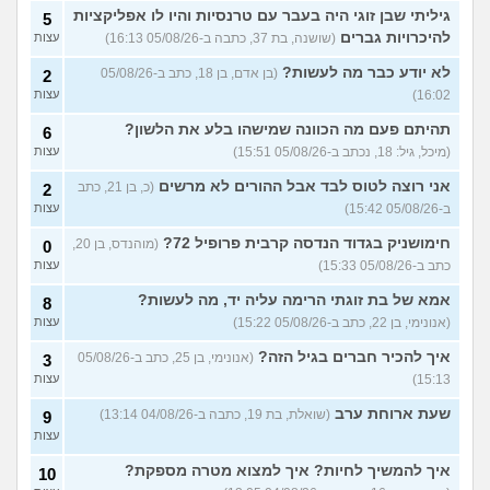
הטיפול
(תות, בת 34)
עצות
גיליתי שבן זוגי היה בעבר עם טרנסיות והיו לו אפליקציות
5
להיכרויות גברים
(שושנה, בת 37, כתבה ב-05/08/26 16:13)
עצות
עד כמה אני מבלבלת בנות
4
באופן הלבוש שלי והדיבור שלי,
עצות
לא יודע כבר מה לעשות?
(בן אדם, בן 18, כתב ב-05/08/26
2
צריכה עצה
(עדן, בת 24)
16:02)
עצות
האם אימוני קליסטניקס באמת
4
טובים יותר?
(מתלבט, בן 32)
תהיתם פעם מה הכוונה שמישהו בלע את הלשון?
עצות
6
(מיכל, גיל: 18, נכתב ב-05/08/26 15:51)
עצות
בת 16, והשיער שלי ממש נושר
7
ואני לא יודעת מה לעשות?
עצות
אני רוצה לטוס לבד אבל ההורים לא מרשים
(כ, בן 21, כתב
2
(אליאנה, בת 16)
ב-05/08/26 15:42)
עצות
צלוליט בגיל הנעורים, מה
2
חימושניק בגדוד הנדסה קרבית פרופיל 72?
(מוהנדס, בן 20,
לעשות?
0
(אנונימית, בת 16)
עצות
כתב ב-05/08/26 15:33)
עצות
גבר שעיר או חלק?
(מעיין, בן 14)
5
אמא של בת זוגתי הרימה עליה יד, מה לעשות?
עצות
8
(אנונימי, בן 22, כתב ב-05/08/26 15:22)
עצות
עוד שאלות חדשות במדור
איך להכיר חברים בגיל הזה?
(אנונימי, בן 25, כתב ב-05/08/26
3
15:13)
עצות
שעת ארוחת ערב
(שואלת, בת 19, כתבה ב-04/08/26 13:14)
9
עצות
איך להמשיך לחיות? איך למצוא מטרה מספקת?
10