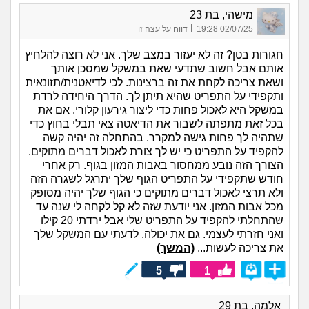
מישהי, בת 23
|
02/07/25 19:28
דווח על עצה זו
חגורות בטן? זה לא יעזור במצב שלך. אני לא רוצה להלחיץ
אותם אבל חשוב שתדעי שאת במשקל שמסכן אותך
ושאת צריכה לקחת את זה ברצינות. לכי לדיאטנית/תזונאית
ותקפידי על התפריט שהיא תיתן לך. הדרך היחידה לרדת
במשקל היא לאכול פחות כדי ליצור גירעון קלורי. אם את
בכל זאת מתפתה לשבור את הדיאטה צאי תבלי בחוץ כדי
שתהיה לך פחות גישה למקרר. בהתחלה זה יהיה קשה
להקפיד על התפריט כי יש לך צורת לאכול דברים מתוקים.
הצורך הזה נובע ממחסור באבות המזון בגוף. רק אחרי
חודש שתקפידי על התפריט הגוף שלך יתרגל לשגרה הזה
ולא תרצי לאכול דברים מתוקים כי הגוף שלך יהיה מסופק
מכל אבות המזון. אני יודעת שזה לא קל לקחה לי שנה עד
שהתחלתי להקפיד על התפריט שלי אבל ירדתי 20 קילו
ואני חזרתי לעצמי. גם את יכולה. לדעתי עם המשקל שלך
את צריכה לעשות...
(המשך)
5
1
אלמה, בת 29