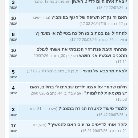
יוצאת איתו היום לדייט ראשון
(אנונימית, בת 18, כתבה
3
ב-22/07/26 13:42)
עצות
האם זה נקרא חשיפה של הגוף בפומבי?
(בחור ישיבה,
10
בן 22, כתב ב-20/07/26 17:33)
עצות
להתחיל עם בנות בים/ הליכה בטיילת או מועדון?
8
(רואי, בן 26, כתב ב-20/07/26 17:22)
עצות
פתחתי תיבת פנדורה? הכנסתי את אשתי לעולם
10
התכנים ועכשיו אני חושש
(אבי, בן 30, כתב ב-20/07/26
עצות
17:11)
לצאת מהצבא על נפשי
(יוני, בן 19, כתב ב-20/07/26 17:02)
5
עצות
חלום שחוזר על עצמו ילדים שבאים לי בחלום, האם
4
יש משמעות לחלומות?
(אב עובד, בן 44, כתב ב-20/07/26
עצות
16:53)
ללמוד סיעוד למטרת הגירה במצבי?
(אלכס, בן 31, כתב
3
ב-20/07/26 16:42)
עצות
לוקח אותי לדייטים גרועים האם להמשיך?
(נטע, בת
17
21, כתבה ב-20/07/26 16:31)
עצות