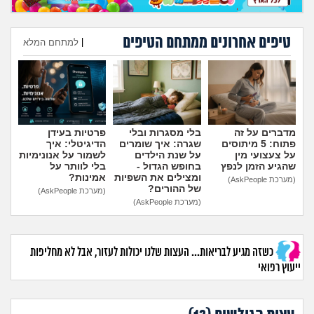
מה שעובר עליי
טיפים אחרונים ממתחם הטיפים
שומרים על הגוף
|
למתחם המלא
הוספת טיפ
פיננסי וכלכלה
בין הסדינים
מדברים על זה
בלי מסגרות ובלי
פרטיות בעידן
פתוח: 5 מיתוסים
שגרה: איך שומרים
הדיגיטלי: איך
חיות מחמד
על צעצועי מין
על שנת הילדים
לשמור על אנונימיות
שהגיע הזמן לנפץ
בחופש הגדול -
בלי לוותר על
ומצילים את השפיות
אמינות?
(מערכת AskPeople)
יוקר המחיה
של ההורים?
(מערכת AskPeople)
(מערכת AskPeople)
גאווה
כשזה מגיע לבריאות... העצות שלנו יכולות לעזור, אבל לא מחליפות
ייעוץ רפואי