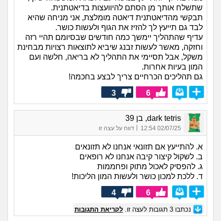
שתשלח אותך מן הסתם להיוועצות בדיאטתנית.
תבקשי מהדיאטתנית דיאטה מומלצת, אני מניחה שהיא
לבד גם תייעץ לך להזיז את הגוף ולעשות כושר.
עדיף שהתהליך יימשך כמה חודשים שבסיומם תהיי רזה
וחזקה, מאשר לעשות זבנג שיביא לתוצאות רצויות מבחינת
משקל, אבל תסיימי את התהליך לא בריאה, חלשה ועם
המון בעיות אחרות.
גם תהליכים הכרחיים צריך לבצע בחכמה!
3
6
dark tetris, בן 39
|
02/07/25 12:54
דווח על עצה זו
א. להתייעץ אם תזונאי אנחנו לא תזונאים
ב. לשקול קיצור קיבה אנחנו לא רופאים
ג. להפסיק לאכול מתוק ופחממות
ד. ללכת למכון כושר ולעשות המון הליכות!
4
6
נכתבו
3
תגובות לעצה זו.
לקריאת התגובות