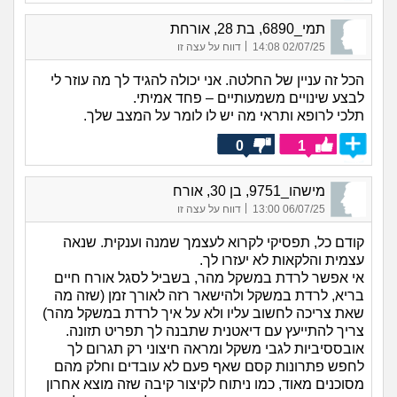
תמי_6890, בת 28, אורחת
|
02/07/25 14:08
דווח על עצה זו
הכל זה עניין של החלטה. אני יכולה להגיד לך מה עוזר לי
לבצע שינויים משמעותיים – פחד אמיתי.
תלכי לרופא ותראי מה יש לו לומר על המצב שלך.
0
1
מישהו_9751, בן 30, אורח
|
06/07/25 13:00
דווח על עצה זו
קודם כל, תפסיקי לקרוא לעצמך שמנה וענקית. שנאה
עצמית והלקאות לא יעזרו לך.
אי אפשר לרדת במשקל מהר, בשביל לסגל אורח חיים
בריא, לרדת במשקל ולהישאר רזה לאורך זמן (שזה מה
שאת צריכה לחשוב עליו ולא על איך לרדת במשקל מהר)
צריך להתייעץ עם דיאטנית שתבנה לך תפריט תזונה.
אובססיביות לגבי משקל ומראה חיצוני רק תגרום לך
לחפש פתרונות קסם שאף פעם לא עובדים וחלק מהם
מסוכנים מאוד, כמו ניתוח לקיצור קיבה שזה מוצא אחרון