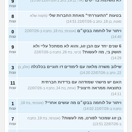
לא משלמת בדייטים
(אלי, בן 29, כתב ב-22/07/26 15:00)
9
עצות
בטעות "התעוררתי" מאחת החברות שלי
(מקווה שלא
8
סוטה, בן 18, כתב ב-22/07/26 14:51)
עצות
ויתור על לוחמה בבקו״ם
(אנונימי, בת 18, כתבה ב-22/07/26
0
14:40)
עצות
6 שנים יחד עם הבן זוג, והוא לא מסתכל עליי ולא
9
חושק בי, מה לעשות?
(כינוי, בת 26, כתבה ב-22/07/26
עצות
14:29)
שילוב משרה מלאה עם לימודים דו חוגיים בכלכלה
(אלון, בן
3
22, כתב ב-22/07/26 14:20)
עצות
האם יש מישהי שמזדהה עם בדידות חברתית
11
כתוצאה ממראה חיצוני?
(אחת, בת 34, כתבה ב-22/07/26
עצות
14:11)
ויתור על לוחמה בבקו״ם מה עושים אחרי?
(אנונימי, בת 18,
1
כתבה ב-22/07/26 14:02)
עצות
בן זוג שמכור לפורנו, מה לעשות?
(אנונימי, בת 19, כתבה
7
ב-22/07/26 13:51)
עצות