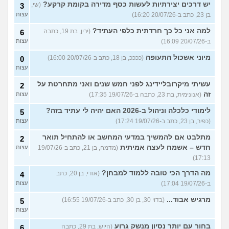
יש דרכים יצירתיות לעשות כסף מדירה בקומת קרקע?
(שי,
3
בן 23, כתב ב-20/07/26 16:20)
עצות
למה אני כל כך חרדתית כלפי העתיד?
(ירין, בת 19, כתבה
6
ב-20/07/26 16:09)
עצות
מיוני אשכול התעופה
(ככככ, בן 18, כתב ב-20/07/26 16:00)
0
עצות
עשיתי מיקרובליידינג לפני חמש שנים ואני מתחרטת על
2
זה
(אנונימית, בת 23, כתבה ב-19/07/26 17:35)
עצות
לימודי כלכלה וניהול ב-2026 האם יהיה לי עתיד בזה?
5
(כפיר, בן 23, כתב ב-19/07/26 17:24)
עצות
מתלבט אם להמשיך במדעי המחשב או להתחיל תואר
2
חדש – אשמח לעצה אמיתית
(מדמח, בן 21, כתב ב-19/07/26
עצות
17:13)
מה הדרך הכי טובה ללמוד למבחן?
(אודי, בן 20, כתב
4
ב-19/07/26 17:04)
עצות
מרגיש אבוד...
(בדוי 30, בן 30, כתב ב-19/07/26 16:55)
5
עצות
בחור עם יותר נסיון מנשק גרוע
(היוש, בת 29, כתבה
6