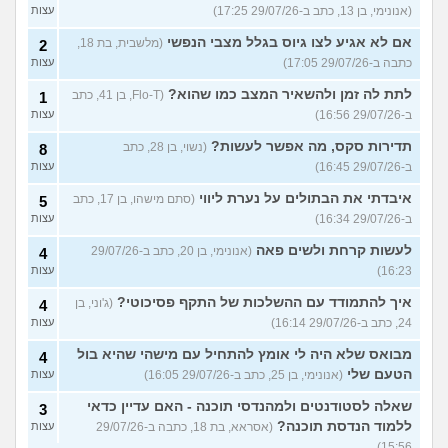
(אנונימי, בן 13, כתב ב-29/07/26 17:25)
עצות
אם לא אגיע לצו גיוס בגלל מצבי הנפשי
(מלשבית, בת 18,
2
כתבה ב-29/07/26 17:05)
עצות
לתת לה זמן ולהשאיר המצב כמו שהוא?
(Flo-T, בן 41, כתב
1
ב-29/07/26 16:56)
עצות
תדירות סקס, מה אפשר לעשות?
(נשוי, בן 28, כתב
8
ב-29/07/26 16:45)
עצות
איבדתי את הבתולים על נערת ליווי
(סתם מישהו, בן 17, כתב
5
ב-29/07/26 16:34)
עצות
לעשות קרחת ולשים פאה
(אנונימי, בן 20, כתב ב-29/07/26
4
16:23)
עצות
איך להתמודד עם ההשלכות של התקף פסיכוטי?
(ג'וני, בן
4
24, כתב ב-29/07/26 16:14)
עצות
מבואס שלא היה לי אומץ להתחיל עם מישהי שהיא בול
4
הטעם שלי
(אנונימי, בן 25, כתב ב-29/07/26 16:05)
עצות
שאלה לסטודנטים ולמהנדסי תוכנה - האם עדיין כדאי
3
ללמוד הנדסת תוכנה?
(אסראא, בת 18, כתבה ב-29/07/26
עצות
15:56)