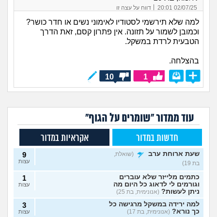
|
02/07/25 20:01
דווח על עצה זו
למה שלא תירשמי לסטודיו לאימוני נשים או חדר כושר?
וכמובן לשמור על תזונה. אין פתרון קסם, זאת הדרך
הטבעית לרדת במשקל.
בהצלחה.
10
1
עוד ממדור "שומרים על הגוף"
חדשות במדור
אקראיות במדור
שעת ארוחת ערב
(שואלת,
9
עצות
בת 19)
כתמים מלייזר שלא עוברים
1
וגורמים לי לדאוג כל היום מה
עצות
ניתן לעשות?
(אנונימית, בת 25)
למה ירידה במשקל מרגישה כל
3
כך נורא?
(אנונימית, בת 17)
עצות