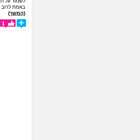
לשמור על תז
באמת לרוב ל
(המשך)
1