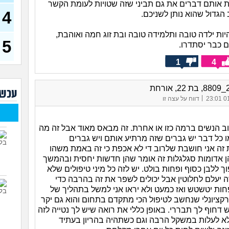
אותם דברים את גם תביני שזה שטויות לעומת הקשר
(אנונימ
4
הגדול שהוא נותן לשניכם.
רופא
הטיפ
ות ילדה טובה ותלמידה טובה ובת זוג חמה ואוהבת,
5
עד כ
 כבר יסתדרו.
באופ
צרי
1
4
האם
טובי
עכשי
|
01/
דווח על עצה זו
ואני
(אליאנ
וב הנשים ברמה כזו או אחרת. זה מבאס מאוד אבל זה מה
צלול
לעש
ו כל דבר יש גברים שזה מרתיע אותם ויש גברים
זה אני חושבת שלרוב די לא אכפת כי זה באמת משהו
גבר 
הן אדומות סגלגלות זה אומר שהן חדשות יחסית ובהמשך
וך ללבן כסוף ופחות בולט. יש לזה כל מיני טיפולים שלא
 יעלם לחלוטין אבל יכולים לשפר את זה בהרבה כדי
חות יטשטש ואז כמעט ולא יראו אני למשל בתהליך של
זר CO2 פרקציונלי שנחשב לטיפול הכי מתקדם בתחום והוא גם יקר
דחוף לך תבררי. באופן כללי את רואה שיש לך נטייה לזה
א לעלות במשקל הרבה וגם כשתהיה בהריון בעתיד