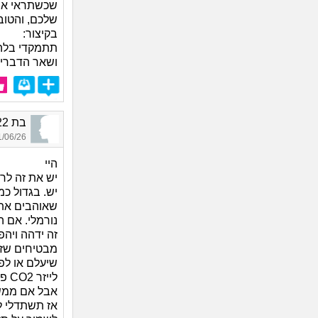
שכשתראי את 
שלכם, והטוב 
בקיצור:
תתמקדי בלהי
ושאר הדברים
בת 22_8809, בת 22, אורחת
06/26 23:01
היי
יש את זה לר
יש. בגדול כמ
שאוהבים את 
נורמלי. אם 
זה ידהה ויהפ
מבטיחים שזה
שיעלם או לפ
ליי
אבל אם ממש 
אז תשתדלי ל