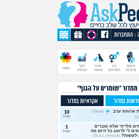
התחברות
|
פיננסי
בין
חיות
יוקר
גאווה
וכלכלה
הסדינים
מחמד
המחיה
 ממדור "שומרים על הגוף"
דשות במדור
אקראיות במדור
 ארוחת ערב
(שואלת,
10
עצות
ם מלייזר שלא עוברים
1
מים לי לדאוג כל היום מה
עצות
 לעשות?
(אנונימית, בת 25)