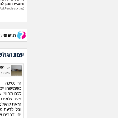
שהגיע הזמן לנ
(מערכת AskPeople)
כשזה מגיע לב
עצות הגולש
שי 1989, בת 37
06/26 12:26
היי נסיכה
כשמישהו ייכנ
לכם תחומי ע
מעט צלוליט 
הזאת להעלם,
ובלי לדעת מי
יהיו דברים ש