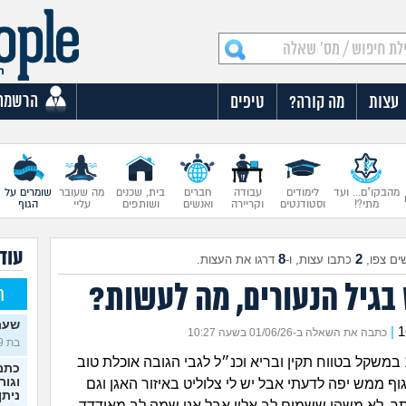
הרשמה
עצות
מה קורה?
טיפים
מהבקו"ם... ועד
לימודים
עבודה
חברים
בית, שכנים
מה שעובר
שומרים על
מתי?!
וסטודנטים
וקריירה
ואנשים
ושותפים
עליי
הגוף
עוד
8
2
ים צפו,
כתבו עצות, ו-
דרגו את העצות.
 בגיל הנעורים, מה לעשות?
ח
שעת
|
כתבה את השאלה ב-01/06/26 בשעה 10:27
בת 19)
היי אני בת 16 במשקל בטווח תקין ובריא וכנ״ל לגבי הגובה אוכלת טוב
כתמי
וגור
וף ממש יפה לדעתי אבל יש לי צלוליט באיזור האגן וגם
ניתן
ר, לא משהו ששמים לב אליו אבל אני שמה לב מאודדד,