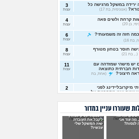
 ירידה במשקל מרגישה כל
3
ורא?
(אנונימית, בת 17)
עצות
ות קרחת ולשים פאה
4
י, בן 20)
עצות
כמה חזה זה משמעותי?
6
עצות
 בת 16)
שה חוסר בטחון מטורף
8
(.., בת 21)
עצות
 יש מישהי שמזדהה עם
11
דות חברתית כתוצאה
עצות
אה חיצוני?
(אחת, בת
י מיקרובליידינג לפני
2
 שנים ואני מתחרטת על
עצות
נונימית, בת 23)
לדעת אם אני בחורה יפה?
5
ת שעוררו עניין במדור
שכת כלפי חוץ?
עצות
 כינים וזה לא
סיקהלחשוב, בת 21)
השמנתי 30 קילו, איך
 מה עוד אני
לקבל את העובדה
אימוני כח יעילים יותר
 לנסות?
שזה המשקל שלי
6
עכשיו?
רדה מהירה במשקל גוף?
עצות
, בת 19)