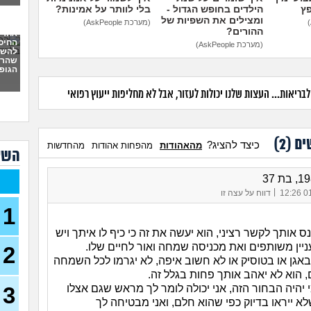
יש 
פץ
הילדים בחופש הגדול -
בלי לוותר על אמינות?
מי 
ומצילים את השפיות של
(מערכת AskPeople)
בן 24)
ההורים?
אחרי
פריצ
החיס
(מערכת AskPeople)
להשמי
26)
שהרס
הגופנ
איך 
עצמ
ריאות... העצות שלנו יכולות לעזור, אבל לא מחליפות ייעוץ רפואי
יש ל
לשנה
(אנונ
ים (
2
)
כיצד להציג?
מהאהודות
מהפחות אהודות
מהחדשות
הן ל
השא
(אריה, 
איך 
המש
|
01/
דווח על עצה זו
1
בעלי
על ר
ס אותך לקשר רציני, הוא יעשה את זה כי כיף לו איתך ויש
בת 32)
ניין משותפים ואת מכניסה שמחה ואור לחיים שלו.
2
מהי 
באגן או בטוסיק או לא חשוב איפה, לא יגרמו לכל השמחה
לכמ
 הוא לא יאהב אותך פחות בגלל זה.
(THEBESTAMANCANGET, בן 22)
3
 יהיה הבחור הזה, אני יכולה לומר לך מראש שגם אצלו
אני 
לא ייראו בדיוק כפי שהוא חלם, ואני מבטיחה לך
לעשו