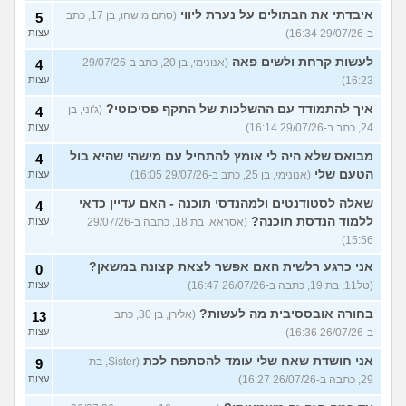
איבדתי את הבתולים על נערת ליווי
(סתם מישהו, בן 17, כתב
5
ב-29/07/26 16:34)
עצות
לעשות קרחת ולשים פאה
(אנונימי, בן 20, כתב ב-29/07/26
4
16:23)
עצות
איך להתמודד עם ההשלכות של התקף פסיכוטי?
(ג'וני, בן
4
24, כתב ב-29/07/26 16:14)
עצות
מבואס שלא היה לי אומץ להתחיל עם מישהי שהיא בול
4
הטעם שלי
(אנונימי, בן 25, כתב ב-29/07/26 16:05)
עצות
שאלה לסטודנטים ולמהנדסי תוכנה - האם עדיין כדאי
4
ללמוד הנדסת תוכנה?
(אסראא, בת 18, כתבה ב-29/07/26
עצות
15:56)
אני כרגע רלשית האם אפשר לצאת קצונה במשאן?
0
(טל11, בת 19, כתבה ב-26/07/26 16:47)
עצות
בחורה אובססיבית מה לעשות?
(אלירן, בן 30, כתב
13
ב-26/07/26 16:36)
עצות
אני חושדת שאח שלי עומד להסתפח לכת
(Sister, בת
9
29, כתבה ב-26/07/26 16:27)
עצות