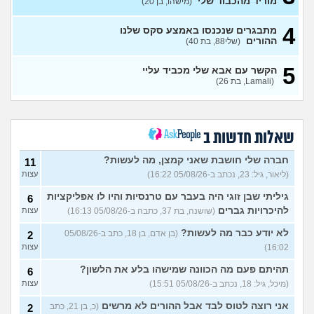
מוריד מהכבוד שלי
(מישהו, בן 20)
איך אני אמורה להתמודד עם
7
המצב?
(אנונימית, בת 21)
עצות
4
מתבגרים שנכנסו באמצע סקס שלנו
אני רוצה לנתק איתו קשר ולא
ההורים
6
(שלי88, בת 40)
מצליחה לעשות את זה
(MAJA,
עצות
בת 28)
5
הקשר עם אבא שלי מכביד עליי
נערה בת 18 שרוצה לצאת
19
(Lamali, בת 26)
בשאלה ומפחדת מהתגובה של
עצות
ההורים
(אנונימי, בת 18)
סבתא אהובה, בודדה
4
ומשתוללת
(רק נכד, בן 28)
עצות
שאלות חדשות ב
האם אח שלי מקנא/שונא את
8
חברה שלי חושבת שאני קמצן, מה לעשות?
11
אשתי?
(אורי, בן 33)
עצות
(ליאור, גיל: 23, נכתב ב-05/08/26 16:22)
עצות
הבת שלי מדוכדכת שאני ואביה
4
גיליתי שבן זוגי היה בעבר עם טרנסיות והיו לו אפליקציות
6
מבוגרים... איך מתמודדים?
(.,
עצות
בת 45)
להיכרויות גברים
(שושנה, בת 37, כתבה ב-05/08/26 16:13)
עצות
יש לי אפוטרופוס ואני לא מבין
5
לא יודע כבר מה לעשות?
(בן אדם, בן 18, כתב ב-05/08/26
2
למה
(זורו, בן 40)
עצות
16:02)
עצות
לא יודע מה לעשות יותר עם
5
תהיתם פעם מה הכוונה שמישהו בלע את הלשון?
6
המשפחה שלי
(יורם, בן 23)
עצות
(מיכל, גיל: 18, נכתב ב-05/08/26 15:51)
עצות
בן 10 לא רוצה שאנחנו ההורים
9
נהיה נוכחים במסיבת סיום של
אני רוצה לטוס לבד אבל ההורים לא מרשים
(כ, בן 21, כתב
2
עצות