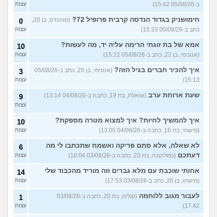
הכיתה
(גורי, בן 42)
ב-05/08/26 15:42)
עצות
מה הסוד הזה שגורם לריח
7
חימושניק בגדוד הנדסה קרבית פרופיל 72?
(מוהנדס, בן 20,
0
הטוב להשאר בבגד לאורך זמן
עצות
כתב ב-05/08/26 15:33)
עצות
???
(מתלמדת, בת 50)
אמא של בת זוגתי הרימה עליה יד, מה לעשות?
איך לומר להורים שאני רוצה
10
9
להיות חילוני?
(אהרן, בן 17)
עצות
(אנונימי, בן 22, כתב ב-05/08/26 15:22)
עצות
איך להכיר חברים בגיל הזה?
עוד שאלות חדשות במדור
(אנונימי, בן 25, כתב ב-05/08/26
3
15:13)
עצות
שעת ארוחת ערב
(שואלת, בת 19, כתבה ב-04/08/26 13:14)
9
עצות
איך להמשיך לחיות? איך למצוא מטרה מספקת?
10
(מישהי, בת 16, כתבה ב-04/08/26 13:05)
עצות
לא שאלה, אלא סתם פריקה ואשמח שתכתבו לי מה
6
דעתכם
(נפוליטנה, בת 23, כתבה ב-03/08/26 18:04)
עצות
אחותי שוכבת עם מלא גברים וזה מוריד מהכבוד שלי
14
(מישהו, בן 20, כתב ב-03/08/26 17:53)
עצות
לעבור מגוב ללוחמה
(קולית, בת 20, כתבה ב-03/08/26
1
17:42)
עצות