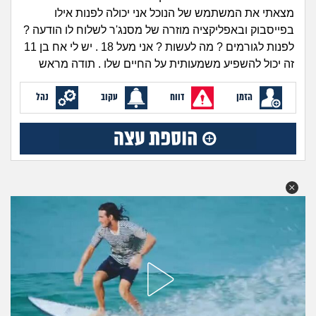
זוגיות
חיפוש שאלות
מצאתי את המשתמש של הנוכל אני יכולה לפנות אילו
|
בפייסבוק ובאפליקציה מוזרה של מסנג'ר לשלוח לו הודעה ?
היריון ולידה
הרשמה
התחברות
לפנות לגורמים ? מה לעשות ? אני מעל 18 . יש לי אח בן 11
זה יכול להשפיע משמעותית על החיים שלו . תודה מראש
הורות ומשפחה
הזמן
דווח
עקוב
נהל
מתבגרים
מהבקו"ם... ועד מתי?!
לימודים וסטודנטים
עבודה וקריירה
חברים ואנשים
בית, שכנים ושותפים