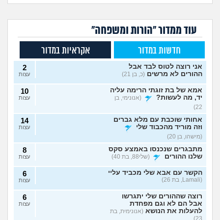
עוד ממדור "הורות ומשפחה"
חדשות במדור
אקראיות במדור
אני רוצה לטוס לבד אבל
2
ההורים לא מרשים
(כ, בן 21)
עצות
אמא של בת זוגתי הרימה עליה
10
יד, מה לעשות?
(אנונימי, בן
עצות
22)
אחותי שוכבת עם מלא גברים
14
וזה מוריד מהכבוד שלי
עצות
(מישהו, בן 20)
מתבגרים שנכנסו באמצע סקס
8
שלנו ההורים
(שלי88, בת 40)
עצות
הקשר עם אבא שלי מכביד עליי
6
(Lamali, בת 26)
עצות
רוצה שההורים שלי יתגרשו
6
אבל הם לא וגם מפחדת
עצות
להעלות את הנושא
(אנונימית, בת
23)