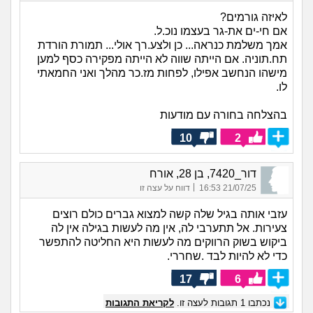
לאיזה גורמים?
אם חי-ים את-גר בעצמו נוכ.ל.
אמך משלמת כנראה... כן ולצע.רך אולי... תמורת הורדת
תח.תוניה. אם הייתה שווה לא הייתה מפקירה כסף למען
מישהו הנחשב אפילו, לפחות מז.כר מהלך ואני החמאתי
לו.
בהצלחה בחורה עם מודעות
10
2
דור_7420, בן 28, אורח
|
21/07/25 16:53
דווח על עצה זו
עזבי אותה בגיל שלה קשה למצוא גברים כולם רוצים
צעירות. אל תתערבי לה, אין מה לעשות בגילה אין לה
ביקוש בשוק הרווקים מה לעשות היא החליטה להתפשר
כדי לא להיות לבד .שחררי.
17
6
נכתבו
1
תגובות לעצה זו.
לקריאת התגובות