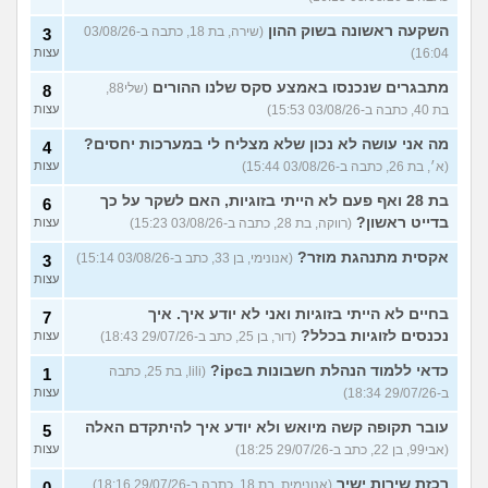
השקעה ראשונה בשוק ההון
(שירה, בת 18, כתבה ב-03/08/26
3
16:04)
עצות
מתבגרים שנכנסו באמצע סקס שלנו ההורים
(שלי88,
8
בת 40, כתבה ב-03/08/26 15:53)
עצות
מה אני עושה לא נכון שלא מצליח לי במערכות יחסים?
4
(א׳, בת 26, כתבה ב-03/08/26 15:44)
עצות
בת 28 ואף פעם לא הייתי בזוגיות, האם לשקר על כך
6
בדייט ראשון?
(רווקה, בת 28, כתבה ב-03/08/26 15:23)
עצות
אקסית מתנהגת מוזר?
(אנונימי, בן 33, כתב ב-03/08/26 15:14)
3
עצות
בחיים לא הייתי בזוגיות ואני לא יודע איך. איך
7
נכנסים לזוגיות בכלל?
(דור, בן 25, כתב ב-29/07/26 18:43)
עצות
כדאי ללמוד הנהלת חשבונות בipc?
(lili, בת 25, כתבה
1
ב-29/07/26 18:34)
עצות
עובר תקופה קשה מיואש ולא יודע איך להיתקדם האלה
5
(אבי99, בן 22, כתב ב-29/07/26 18:25)
עצות
רכזת שירות ישיר
(אנונימית, בת 18, כתבה ב-29/07/26 18:16)
0