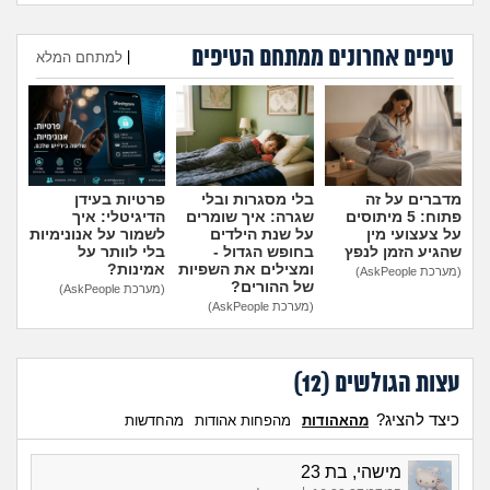
טיפים אחרונים ממתחם הטיפים
היועצת המליצה לשלוח את
עומדת להיות בפנימייה ויש לי
|
למתחם המלא
הבן שלי לפנימייה, לסמוך
חבר, אני יכולה להביא אותו
עליה?
(אמא מודאגת, בת
לחדר שלי?
(פנימיסטית
הוספת טיפ
35)
לעתיד, בת 16)
מדברים על זה
בלי מסגרות ובלי
פרטיות בעידן
פתוח: 5 מיתוסים
שגרה: איך שומרים
הדיגיטלי: איך
על צעצועי מין
על שנת הילדים
לשמור על אנונימיות
שהגיע הזמן לנפץ
בחופש הגדול -
בלי לוותר על
ומצילים את השפיות
אמינות?
(מערכת AskPeople)
של ההורים?
(מערכת AskPeople)
(מערכת AskPeople)
עצות הגולשים (
12
)
כיצד להציג?
מהאהודות
מהפחות אהודות
מהחדשות
מישהי, בת 23