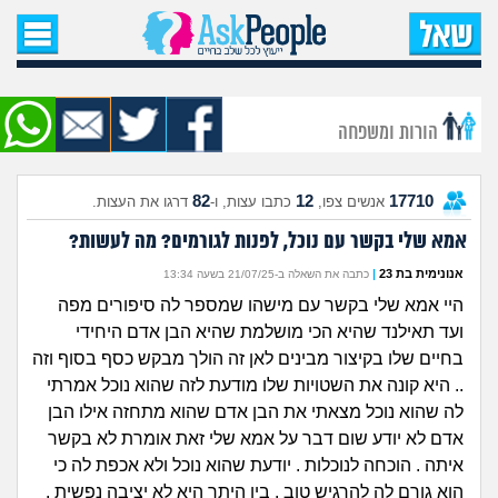
עמוד הבית
שאל שאלה
הורות ומשפחה
שאלות חדשות
82
12
17710
אנשים צפו,
כתבו עצות, ו-
דרגו את העצות.
שאלות שעוררו עניין
אמא שלי בקשר עם נוכל, לפנות לגורמים? מה לעשות?
עצות חדשות
אנונימית בת 23
|
כתבה את השאלה ב-21/07/25 בשעה 13:34
היי אמא שלי בקשר עם מישהו שמספר לה סיפורים מפה
מה קורה כאן?
ועד תאילנד שהיא הכי מושלמת שהיא הבן אדם היחידי
בחיים שלו בקיצור מבינים לאן זה הולך מבקש כסף בסוף וזה
מתחם הטיפים
.. היא קונה את השטויות שלו מודעת לזה שהוא נוכל אמרתי
לה שהוא נוכל מצאתי את הבן אדם שהוא מתחזה אילו הבן
מדורים
אדם לא יודע שום דבר על אמא שלי זאת אומרת לא בקשר
איתה . הוכחה לנוכלות . יודעת שהוא נוכל ולא אכפת לה כי
הוא גורם לה להרגיש טוב . בין היתר היא לא יציבה נפשית .