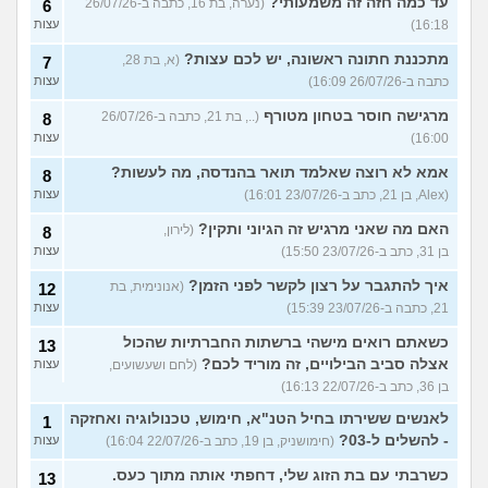
עד כמה חזה זה משמעותי?
(נערה, בת 16, כתבה ב-26/07/26
6
16:18)
עצות
מתכננת חתונה ראשונה, יש לכם עצות?
(א, בת 28,
7
כתבה ב-26/07/26 16:09)
עצות
מרגישה חוסר בטחון מטורף
(.., בת 21, כתבה ב-26/07/26
8
16:00)
עצות
אמא לא רוצה שאלמד תואר בהנדסה, מה לעשות?
8
(Alex, בן 21, כתב ב-23/07/26 16:01)
עצות
האם מה שאני מרגיש זה הגיוני ותקין?
(לירון,
8
בן 31, כתב ב-23/07/26 15:50)
עצות
איך להתגבר על רצון לקשר לפני הזמן?
(אנונימית, בת
12
21, כתבה ב-23/07/26 15:39)
עצות
כשאתם רואים מישהי ברשתות החברתיות שהכול
13
אצלה סביב הבילויים, זה מוריד לכם?
(לחם ושעשועים,
עצות
בן 36, כתב ב-22/07/26 16:13)
לאנשים ששירתו בחיל הטנ"א, חימוש, טכנולוגיה ואחזקה
1
- להשלים ל-03?
(חימושניק, בן 19, כתב ב-22/07/26 16:04)
עצות
כשרבתי עם בת הזוג שלי, דחפתי אותה מתוך כעס.
13