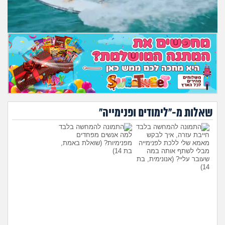
מה שעובר עליי
שומרים על הגוף
פיננסי וכלכלה
בין הסדינים
חיות מחמד
שאלות מ-"לימודים ופנימייה"
יוקר המחיה
חייבת עזרה, איך לבקש
למה אנשים מפחדים
מאמא שלי ללכת לפנימייה
מפנימיות?
(שואלת באמת,
מבלי לשתף אותה במה
בת 14)
גאווה
שעובר עליי?
(אנונימית, בת
14)