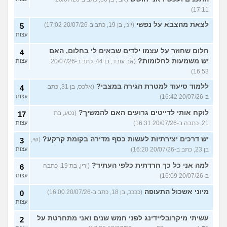
17:11)
לצאת מהצבא על נפשי
(יוני, בן 19, כתב ב-20/07/26 17:02)
5
עצות
חלום שחוזר על עצמו ילדים שבאים לי בחלום, האם
4
יש משמעות לחלומות?
(אב עובד, בן 44, כתב ב-20/07/26
עצות
16:53)
ללמוד סיעוד למטרת הגירה במצבי?
(אלכס, בן 31, כתב
4
ב-20/07/26 16:42)
עצות
לוקח אותי לדייטים גרועים האם להמשיך?
(נטע, בת
17
21, כתבה ב-20/07/26 16:31)
עצות
יש דרכים יצירתיות לעשות כסף מדירה בקומת קרקע?
(שי,
3
בן 23, כתב ב-20/07/26 16:20)
עצות
למה אני כל כך חרדתית כלפי העתיד?
(ירין, בת 19, כתבה
6
ב-20/07/26 16:09)
עצות
מיוני אשכול התעופה
(ככככ, בן 18, כתב ב-20/07/26 16:00)
0
עצות
עשיתי מיקרובליידינג לפני חמש שנים ואני מתחרטת על
2