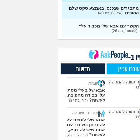
י?
(אורי, בן 33)
עצות
מתבגרים שנכנסו באמצע סקס שלנו
ההורים
(שלי88, בת 40)
שלי מדוכדכת שאני ואביה
4
רים... איך מתמודדים?
(.,
עצות
הקשר עם אבא שלי מכביד עליי
(Lamali, בת 26)
י אפוטרופוס ואני לא מבין
5
(זורו, בן 40)
עצות
ודע מה לעשות יותר עם
5
פחה שלי
(יורם, בן 23)
עצות
ו ב-
בן 10 לא רוצה שאנחנו ההורים
9
 נוכחים במסיבת סיום של
עצות
עוררו עניין
חדשות
תה
(גורי, בן 42)
סוד הזה שגורם לריח
7
זוגיות
 להשאר בבגד לאורך זמן
עצות
(מתלמדת, בת 50)
אבא של בעלי מסתכל
עלי בצורה מחפיצה, מה
לומר להורים שאני רוצה
9
לעשות?
(ליה, בת 27)
ת חילוני?
(אהרן, בן 17)
עצות
הורות ומשפחה
עוד שאלות חדשות במדור
אמא שלי לוחצת עליי
להתחתן בשידוך עם כל
אחת שיש לה דופק, מה
לעשות?
(אריאל, בן 23)