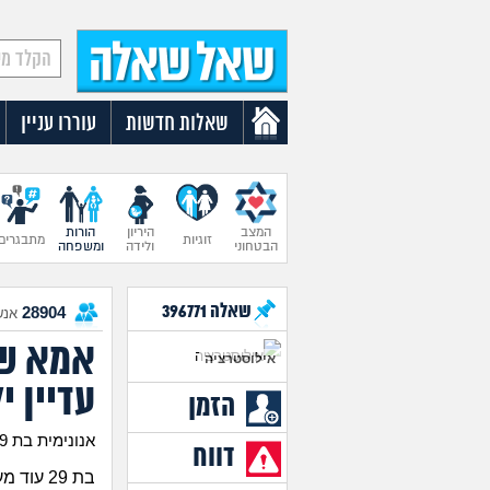
שאלות חדשות
עוררו עניין
המצב
היריון
הורות
זוגיות
מתבגרים
הבטחוני
ולידה
ומשפחה
שאלה
396771
28904
אנש
אמא של
אילוסטרציה
עדיין י
הזמן
אנונימית בת 29
דווח