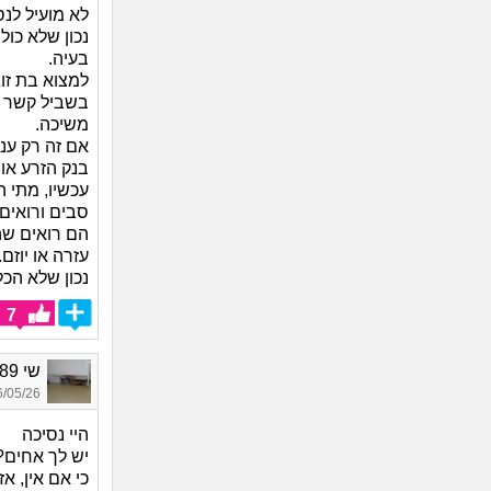
לא מועיל לנ
נכון שלא כו
בעיה.
למצוא בת זוג
בשביל קשר ט
משיכה.
אם זה רק עני
בנק הזרע או 
עכשיו, מתי ה
סבים ורואים
הם רואים שה
עזרה או יוזם.
נכון שלא הכל
7
שי 1989, בת 37
05/26 18:20
היי נסיכה
יש לך אחים?
כי אם אין, 