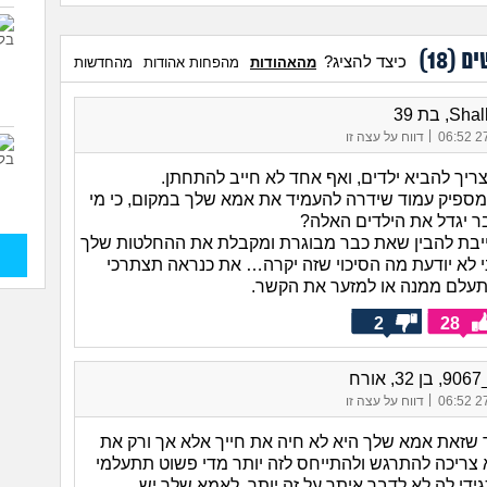
ים (
18
)
כיצד להציג?
מהאהודות
מהפחות אהודות
מהחדשות
, בת 39
|
27/
דווח על עצה זו
ריך להביא ילדים, ואף אחד לא חייב להתחתן.
מספיק עמוד שידרה להעמיד את אמא שלך במקום, כי מי
ר יגדל את הילדים האלה?
יבת להבין שאת כבר מבוגרת ומקבלת את ההחלטות שלך
י לא יודעת מה הסיכוי שזה יקרה… את כנראה תצתרכי
תעלם ממנה או למזער את הקשר.
2
28
רח
|
27/
דווח על עצה זו
 שזאת אמא שלך היא לא חיה את חייך אלא אך ורק את
צריכה להתרגש ולהתייחס לזה יותר מדי פשוט תתעלמי
ידי לה לא לדבר איתך על זה יותר. לאמא שלך יש