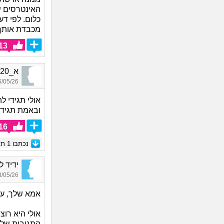
האינטרסים ש
כלום. לפי ד
מכבדת אותך
13
א_9220, בת 27, אורחת
05/26 16:56
אולי תגידי ל
ובאמת תגידי 
16
נכתבו
1
תגו
ידיד לע
05/26 13:09
אמא שלך, עם 
אולי היא רו
התגובות שלך