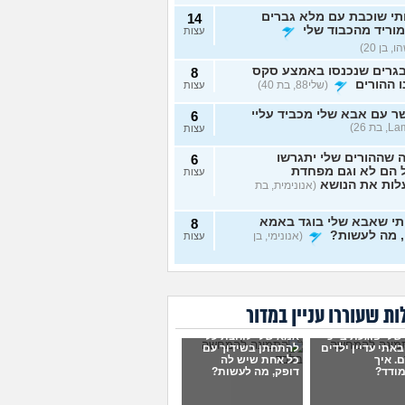
תי שוכבת עם מלא גברים
14
מוריד מהכבוד שלי
עצות
, בן 20)
גרים שנכנסו באמצע סקס
8
 ההורים
(שלי88, בת 40)
עצות
 עם אבא שלי מכביד עליי
6
עצות
 שההורים שלי יתגרשו
6
 הם לא וגם מפחדת
עצות
לות את הנושא
(אנונימית, בת
תי שאבא שלי בוגד באמא
8
, מה לעשות?
(אנונימי, בן
עצות
 חושדת שאח שלי עומד
9
תפח לכת
(Sister, בת
עצות
ת שעוררו עניין במדור
מה שאני מרגיש זה הגיוני
8
לי פוגעת בי כי
אמא שלי לוחצת עליי
ן?
(לירון, בן 31)
עצות
אתי עדיין ילדים
להתחתן בשידוך עם
. איך
כל אחת שיש לה
ודד?
דופק, מה לעשות?
 שחוזר על עצמו ילדים
4
ם לי בחלום, האם יש
עצות
עות לחלומות?
(אב