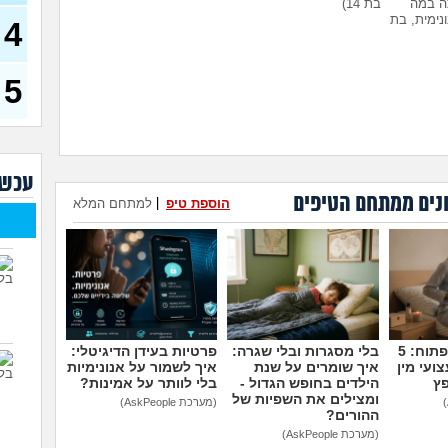
ה במה
בת 14)
אשת
ונימית, בת
4
הבת 
מבוג
בת 45)
5
יש ל
למה
לא י
המש
עכשי
נים ממתחם הטיפים
לשלוח את
עומדת להיות בפנימייה ויש לי
הוספת טיפ
|
למתחם המלא
נהיה
ה, לסמוך
חבר, אני יכולה להביא אותו
הכי
אגת, בת
לחדר שלי?
(פנימיסטית
לעתיד, בת 16)
מה ה
הטוב
???
איך 
להיו
מדברים על זה פתוח: 5
בלי מסגרות ובלי שגרה:
פרטיות בעידן הדיגיטלי:
ועי מין
איך שומרים על שנת
איך לשמור על אנונימיות
פץ
הילדים בחופש הגדול -
בלי לוותר על אמינות?
ומצילים את השפיות של
(מערכת AskPeople)
ההורים?
(מערכת AskPeople)