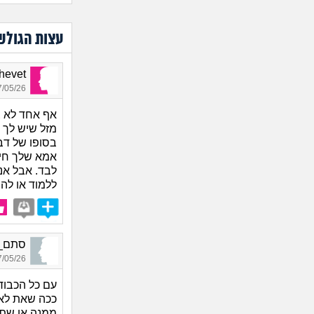
עצות הגולש
Shalhevet
05/26 06:52
אף אחד לא צ
מזל שיש לך 
בסופו של דב
אמא שלך חי
לבד. אבל אנ
ללמוד או לה
סתם_9067, בן 32, או
05/26 06:52
עם כל הכבוד
ככה שאת לא 
ממנה או שתג