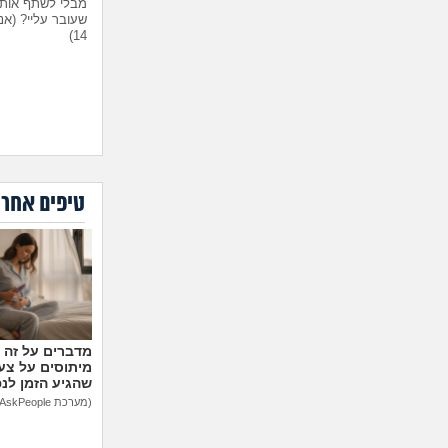
מבלי לשתף אות
שעובר עליי?
(אנ
14)
טיפים אחרו
היועצת המליצה 
הבן שלי לפנימיי
עליה?
(אמא מוד
35)
מיתוסים על צעצ
שהגיע הזמן לנ
(מערכת AskPeople)