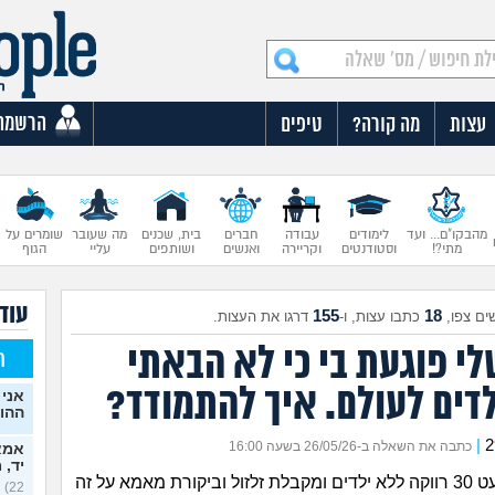
הרשמה
עצות
מה קורה?
טיפים
מהבקו"ם... ועד
לימודים
עבודה
חברים
בית, שכנים
מה שעובר
שומרים על
מתי?!
וסטודנטים
וקריירה
ואנשים
ושותפים
עליי
הגוף
עוד
155
18
ים צפו,
כתבו עצות, ו-
דרגו את העצות.
י פוגעת בי כי לא הבאתי
ח
לדים לעולם. איך להתמודד?
אני 
ההו
|
כתבה את השאלה ב-26/05/26 בשעה 16:00
אמא 
יד, 
בת 29 עוד מעט 30 רווקה ללא ילדים ומקבלת זלזול וביקורת מאמא על זה
22)