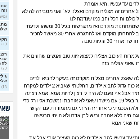
דים עד עכשיו, היא אומרת
אחו
וזה 
ל אחרים זה מצליח מוקדם ואצלנו לא" ואני מסבירה לה לא
(מישהו
כולם זה הכל זהב כמו שנדמה לנו
מתב
יש את האלה שמתחתנות מוקדם ואז מתגרשות בגיל 30 ומשהו ולדעתי
שלנו
זה לא יותר טוב להתחתן מוקדם ואז להתגרש אחרי 30 מאשר להכיר
הקשר
חרי 30 וזוגיות טובה
(Lamali, בת 26)
רוצה
למרות העיכוב אצליח למצוא זיווג טוב ואנשים שחוזים את
אבל
ו שאני אצליח בזה
להע
23)
גילי
לה שאצל אחרים מצליח מוקדם זה בעיקר להביא ילדים
שלי
ואצלי הרצון לא כזה גדול להביא ילדים, החלטתי שאביא 2 ילדים למקרה
13)
 אבל אף פעם לא היה לי רצון להיות אמא, אמא רצתה
אני
להס
לחתן אותי כבר בגיל 19 עם מישהו שאני לא אוהבת ונמשכת אליו רק כדי
29)
שאלו
ולא הסכמתי כי אחרי זה הייתי גם מתמודדת עם הקושי
האם 
וגם חיה ללא אהבה ורגש לבן אדם ולא הייתי מרגישה
אמא ש
ותקי
לא הב
ת שאני אמא
לעולם
להתמ
חלום
שבאי
י עד עכשיו להביא ילדים לא כזה מעציב אותי אבל את
משמ