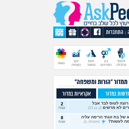
התחברות
|
פיננסי
בין
חיות
יוקר
גאווה
וכלכלה
הסדינים
מחמד
המחיה
 ממדור "הורות ומשפחה"
דשות במדור
אקראיות במדור
רוצה לטוס לבד אבל
2
רים לא מרשים
(כ, בן 21)
עצות
של בת זוגתי הרימה עליה
8
מה לעשות?
(אנונימי, בן
עצות