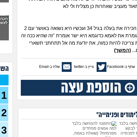
עובד, ב
אוד מעציב שאחרות כן מצליח ולי לא
כמות
אמא 
(אנונימ
חברה
לעשו
האם
בת דודה שלי הכירה את בעלה בגיל 34 ועכשיו היא נשואה באושר עם 2
מהה
אומרת את לאמא כדוגמא היא ישר אומרת "זה שהיא ככה זה
אני 
צריכה להיות כמוה, את יודעת מה אל תתחתני תשארי
לעש
..
(המשך)
איפה
(אנוני
שתף ב-Facebook
צייץ ב-twitter
שלח ב-Email
השא
איך 
המצ
אני 
מצל
1
בת 28)
בשא
2
ההור
מודים ופנימייה"
סבת
ומש
3
ך לבקש
למה אנשים מפחדים
לפנימייה
מפנימיות?
(שואלת באמת,
האם