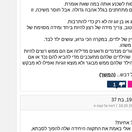
סות לשכנע אותה במה שאת אומרת.
לם מתחתנים בגלל אהבה גדולה. אבל חוסר משיכה, זו
 או בן זוג זה לא רק כדי להתרבות.
וב, צריך מידה של רצון להיות ביחד ומידה מסוימת של
ין של ילדים, במקרה הכי גרוע, עושים ילד לבד.
משהו.
ורים מנדנדים ודואגים מדי?זה אם הם ממש רוצים להיות
 שהילדים שלהם מתעכבים מדי להביא להם נכד או אם
ילד שלהם ממש מבוגר ולא מוצא זוגיות ואפילו לא מבקש
 דבש...
(המשך)
1
|
26/
דווח על עצה זו
 אחיות?
אז אולי באמת את התקווה היחידה שלה להפוך לסבתא,