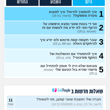
תקיפה מינית?
(מבולבלת, בת 27)
עצות
היום
השבוע
החודש
אני כבר לא נער. והזמן טס
2
1
למה אני לא מקבל את זה שאני
איך להמשיך לחיות? איך למצוא
עצות
כבר לא ילד יותר?
מטרה מספקת?
(היו זמנים
(מישהי, בת 16)
בהוליווד, בן 27)
אני די בטוח שאני נמצא איפשהו על
2
חושב להתאשפז *שוב* מרצון,
7
הרצף ואני לא יודע מה לעשות עם זה
או לשכב באמצע הרחוב
עצות
(אנונימי, בן 18)
(asdasd, בן 30)
3
עובר תקופה קשה מיואש ולא יודע איך
מה לדעתכם אני צריך לעשות?
8
להיתקדם האלה
(אבי99, בן 22)
אני באמת שונא לקום כל יום
עצות
לעבוד
(אזרח, בן 20)
4
איך להתמודד עם ההשלכות של
נקלעתי לעימות פיזי
(דורון,
9
התקף פסיכוטי?
(ג'וני, בן 24)
עצות
בן 41)
מבואס שלא היה לי אומץ להתחיל עם
5
נזכר במעשים מביכים מתקופה
6
מישהי שהיא בול הטעם שלי
(אנונימי,
רעה
(אף_אחד, בן 29)
עצות
בן 25)
העבודה הפכה להיות אובססיה,
4
כאשר אני לא עובד או מרוויח
עצות
כסף יש מעלי שד אשמה
שאלות חדשות ב
(אנונימי, בן 25)
הרס עצמי בזוגיות
(ט אנונימית,
5
חברה שלי חושבת שאני קמצן, מה לעשות?
11
בת 23)
עצות
(ליאור, גיל: 23, נכתב ב-05/08/26 16:22)
עצות
עדיין מוצצת אצבע כהרגעה,
7