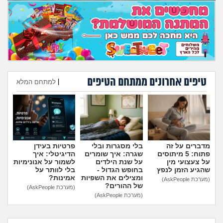
טיפים אחרונים ממתחם הטיפים
|
למתחם המלא
הוספת טיפ
מדברים על זה
בלי מסגרות ובלי
פרטיות בעידן
פתוח: 5 מיתוסים
שגרה: איך שומרים
הדיגיטלי: איך
על צעצועי מין
על שנת הילדים
לשמור על אנונימיות
שהגיע הזמן לנפץ
בחופש הגדול -
בלי לוותר על
ומצילים את השפיות
אמינות?
(מערכת AskPeople)
של ההורים?
(מערכת AskPeople)
(מערכת AskPeople)