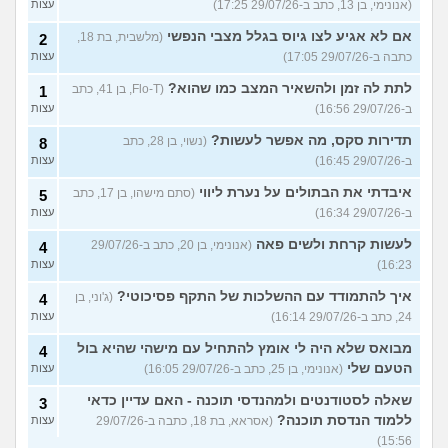
(אנונימי, בן 13, כתב ב-29/07/26 17:25)
עצות
אם לא אגיע לצו גיוס בגלל מצבי הנפשי
(מלשבית, בת 18,
2
כתבה ב-29/07/26 17:05)
עצות
לתת לה זמן ולהשאיר המצב כמו שהוא?
(Flo-T, בן 41, כתב
1
ב-29/07/26 16:56)
עצות
תדירות סקס, מה אפשר לעשות?
(נשוי, בן 28, כתב
8
ב-29/07/26 16:45)
עצות
איבדתי את הבתולים על נערת ליווי
(סתם מישהו, בן 17, כתב
5
ב-29/07/26 16:34)
עצות
לעשות קרחת ולשים פאה
(אנונימי, בן 20, כתב ב-29/07/26
4
16:23)
עצות
איך להתמודד עם ההשלכות של התקף פסיכוטי?
(ג'וני, בן
4
24, כתב ב-29/07/26 16:14)
עצות
מבואס שלא היה לי אומץ להתחיל עם מישהי שהיא בול
4
הטעם שלי
(אנונימי, בן 25, כתב ב-29/07/26 16:05)
עצות
שאלה לסטודנטים ולמהנדסי תוכנה - האם עדיין כדאי
3
ללמוד הנדסת תוכנה?
(אסראא, בת 18, כתבה ב-29/07/26
עצות
15:56)