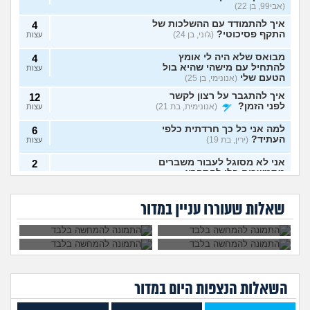
(אבי99, בן 22)
איך להתמודד עם ההשלכות של
4
התקף פסיכוטי?
(ג'וני, בן 24)
עצות
מבואס שלא היה לי אומץ
4
להתחיל עם מישהי שהיא בול
עצות
הטעם שלי
(אנונימי, בן 25)
איך להתגבר על רצון לקשר
12
לפני הזמן?
(אנונימית, בת 21)
עצות
למה אני כל כך חרדתית כלפי
6
העתיד?
(ירין, בת 19)
עצות
אני לא מסוגל לעבור משברים
2
מתמשכים בלי להתפרץ
עצות
הגיוני שפסיכיאטר
מה קורה אם עוברים
(Supervegeta, בן 29)
מתנהג ככה?
עם נר דלוק מול מראה
גיליתי שאני סובל מ
למי אפשר לפנות כדי
בלילה?
בעלי חסר רגשות באופן מדאיג
OCD, איך להתמודד
להפסיק מפגעי רעש
13
שאלות שעוררו עניין במדור
עם הדיכאון?
במדינת ישראל? אבל
(אנונימית, בת 33)
עצות
באמת?
מרגיש תקוע בחיים, איך
2
להתמודד?
(zak, בן 25)
עצות
מה עושים עם החיים עכשיו?
4
(אנוני, בת 18)
עצות
השאלות הנצפות ה
יום
במדור
איך לספר לבן זוג שלי על
5