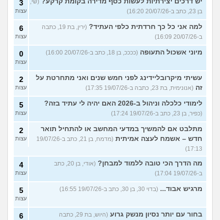
יש דרכים יצירתיות לעשות כסף מדירה בקומת קרקע?
(שי,
3
בן 23, כתב ב-20/07/26 16:20)
עצות
למה אני כל כך חרדתית כלפי העתיד?
(ירין, בת 19, כתבה
6
ב-20/07/26 16:09)
עצות
מיוני אשכול התעופה
(ככככ, בן 18, כתב ב-20/07/26 16:00)
0
עצות
עשיתי מיקרובליידינג לפני חמש שנים ואני מתחרטת על
2
זה
(אנונימית, בת 23, כתבה ב-19/07/26 17:35)
עצות
לימודי כלכלה וניהול ב-2026 האם יהיה לי עתיד בזה?
5
(כפיר, בן 23, כתב ב-19/07/26 17:24)
עצות
מתלבט אם להמשיך במדעי המחשב או להתחיל תואר
2
חדש – אשמח לעצה אמיתית
(מדמח, בן 21, כתב ב-19/07/26
עצות
17:13)
מה הדרך הכי טובה ללמוד למבחן?
(אודי, בן 20, כתב
4
ב-19/07/26 17:04)
עצות
מרגיש אבוד...
(בדוי 30, בן 30, כתב ב-19/07/26 16:55)
5
עצות
בחור עם יותר נסיון מנשק גרוע
(היוש, בת 29, כתבה
6