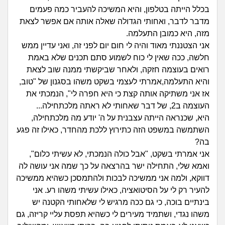
זוגיות
חיפוש שאלות
בכלל הייתה בטלפון, והיא המשיכה להעביר כמה פעמים
|
מדבר לדבר, ואחותי הגדולה שאלה אותה אם אפשר לצאת
היריון ולידה
הרשמה
התחברות
מזה, היא כמובן התעלמה.
אני הצטננתי מאוד והיה לי חום יום לפני זה, ואני עדיין ממש
הורות ומשפחה
חלשה, ככה שאין לי כוח לשמוע סתם תכנים שלא באמת
רואים בעוצמה חזקה, ולאחר שביקשתי ממנה שוב לצאת
מתבגרים
והיא התעלמה,אמרתי לעצמי בשקט משהו בסגנון של "טוב,
אז אני משתיקה אותה קצת כי היא חפרה לי", הנמכתי את
מהבקו"ם... ועד מתי?!
העוצמה ב2, של דבר שאחותי לא ראתה מלכתחילה...
היא, שכנראה הייתה עצבנית על ה' יודע מה מלכתחילה,
לימודים וסטודנטים
השתמשה במשפט הזה כתירוץ ללכת מהחדר, כאילו זה פגע
בה?
עבודה וקריירה
אני אמרתי בשקט, "אבל כולה הנמכתי, לא עשיתי כלום",
ואמא שלי, התחילה ישר בהרצאה על כך שמה אני עושה לה
חברים ואנשים
דווקא, ולמה אני ממשיכה לבכות ולהתמסכן כשהיא ממשיכה
להעיר רק לי על הסיטואציה, כאילו עשיתי משהו רע. אני
בינתיים בוכה, כי גם ככה מרגיש לי שלאחותי הקטנה יש
בית, שכנים ושותפים
משהו נגדי, ושתמיד מעירים לי כשהיא תפסת עליי קריזה, גם