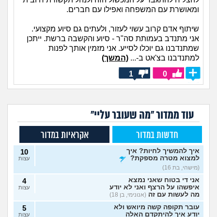
ומאושרת עם המשפחה ואפילו עם חברים.
שיתוף אדם קרוב עשוי לעזור, ולעתים גם סיוע מקצועי.
אני מתנדב בעמותת סה"ר - סיוע והקשבה ברשת. ייתכן
שמתנדבנו גם יוכלו לסייע. אני מזמין אותך לפנות
למתנדבנו בצ'אט ב-...
(המשך)
1
0
עוד ממדור "מה שעובר עליי"
חדשות במדור
אקראיות במדור
איך להמשיך לחיות? איך
10
למצוא מטרה מספקת?
עצות
(מישהי, בת 16)
אני די בטוח שאני נמצא
4
איפשהו על הרצף ואני לא יודע
עצות
מה לעשות עם זה
(אנונימי, בן 18)
עובר תקופה קשה מיואש ולא
5
יודע איך להיתקדם האלה
עצות