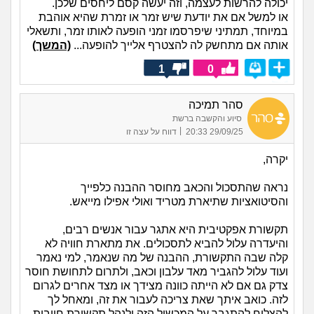
יכולה להרשות לעצמה, וזה יעשה קסם ליחסים שלכן.
או למשל אם את יודעת שיש זמר או זמרת שהיא אוהבת
במיוחד, תמתיני שיפרסמו זמני הופעה לאותו זמר, ותשאלי
אותה אם מתחשק לה להצטרף אלייך להופעה...
(המשך)
1
0
סהר תמיכה
סיוע והקשבה ברשת
|
29/09/25 20:33
דווח על עצה זו
יקרה,
נראה שהתסכול והכאב מחוסר ההבנה כלפייך
והסיטואציות שתיארת מטריד ואולי אפילו מייאש.
תקשורת אפקטיבית היא אתגר עבור אנשים רבים,
והיעדרה עלול להביא לתסכולים. את מתארת חוויה לא
קלה שבה התקשורת, ההבנה של מה שנאמר, למי נאמר
ועוד עלול להגביר מאד עלבון וכאב, ולתרום לתחושת חוסר
צדק גם אם לא הייתה כוונה מצידך או מצד אחרים לגרום
לזה. כואב איתך שאת צריכה לעבור את זה, ומאחל לך
להצליח להתגבר על המכשול הזה ולנהל תקשורת חיובית