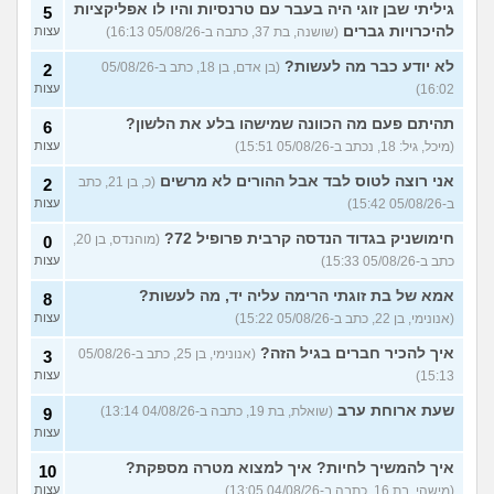
גיליתי שבן זוגי היה בעבר עם טרנסיות והיו לו אפליקציות
מה ניתן לעשות?
5
(נרקיס, בת
עצות
להיכרויות גברים
(שושנה, בת 37, כתבה ב-05/08/26 16:13)
עצות
30)
מסדר את ארון הילדות בבית
5
לא יודע כבר מה לעשות?
(בן אדם, בן 18, כתב ב-05/08/26
2
ההורים ומוצף בזכרונות. איך
עצות
16:02)
עצות
להתמודד?
(כבר גדול, בן 35)
איך מפסיקים לפחד מזה שהזמן
תהיתם פעם מה הכוונה שמישהו בלע את הלשון?
9
6
עובר?
(אליזבת, בת 24)
עצות
(מיכל, גיל: 18, נכתב ב-05/08/26 15:51)
עצות
עם מי אנשים מתייעצים כל
5
אני רוצה לטוס לבד אבל ההורים לא מרשים
(כ, בן 21, כתב
2
הזמן?
(פפרוני, בן 25)
עצות
ב-05/08/26 15:42)
עצות
מאבד את הרעב בחיים שלי
3
חימושניק בגדוד הנדסה קרבית פרופיל 72?
(מוהנדס, בן 20,
0
ורוצה לחזור לזה!
(זלדוס, בן 22)
עצות
כתב ב-05/08/26 15:33)
עצות
בודדה מאוד בלי חברים כבר 5
5
אמא של בת זוגתי הרימה עליה יד, מה לעשות?
שנים ולא יודעת איפה להכיר
8
עצות
(עדן, בת 23)
(אנונימי, בן 22, כתב ב-05/08/26 15:22)
עצות
עוד שאלות חדשות במדור
איך להכיר חברים בגיל הזה?
(אנונימי, בן 25, כתב ב-05/08/26
3
15:13)
עצות
שעת ארוחת ערב
(שואלת, בת 19, כתבה ב-04/08/26 13:14)
9
עצות
איך להמשיך לחיות? איך למצוא מטרה מספקת?
10
(מישהי, בת 16, כתבה ב-04/08/26 13:05)
עצות