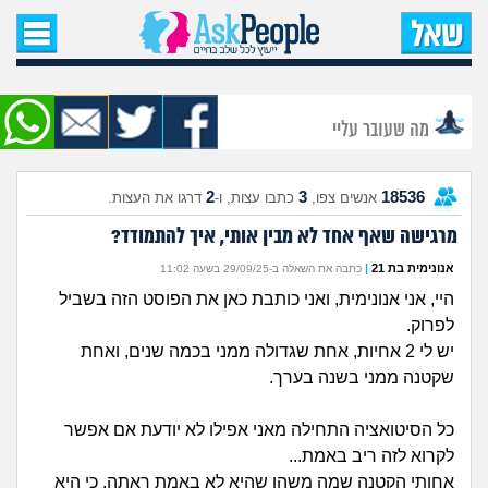
עמוד הבית
שאל שאלה
מה שעובר עליי
שאלות חדשות
2
3
18536
אנשים צפו,
כתבו עצות, ו-
דרגו את העצות.
שאלות שעוררו עניין
מרגישה שאף אחד לא מבין אותי, איך להתמודד?
עצות חדשות
אנונימית בת 21
|
כתבה את השאלה ב-29/09/25 בשעה 11:02
היי, אני אנונימית, ואני כותבת כאן את הפוסט הזה בשביל
מה קורה כאן?
לפרוק.
יש לי 2 אחיות, אחת שגדולה ממני בכמה שנים, ואחת
מתחם הטיפים
שקטנה ממני בשנה בערך.
מדורים
כל הסיטואציה התחילה מאני אפילו לא יודעת אם אפשר
לקרוא לזה ריב באמת...
אחותי הקטנה שמה משהו שהיא לא באמת ראתה, כי היא