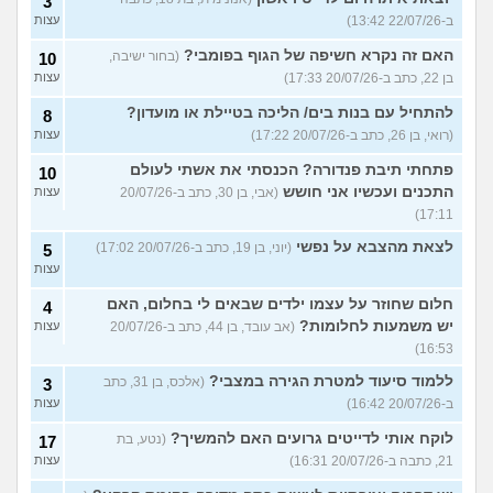
3
ב-22/07/26 13:42)
עצות
האם זה נקרא חשיפה של הגוף בפומבי?
(בחור ישיבה,
10
בן 22, כתב ב-20/07/26 17:33)
עצות
להתחיל עם בנות בים/ הליכה בטיילת או מועדון?
8
(רואי, בן 26, כתב ב-20/07/26 17:22)
עצות
פתחתי תיבת פנדורה? הכנסתי את אשתי לעולם
10
התכנים ועכשיו אני חושש
(אבי, בן 30, כתב ב-20/07/26
עצות
17:11)
לצאת מהצבא על נפשי
(יוני, בן 19, כתב ב-20/07/26 17:02)
5
עצות
חלום שחוזר על עצמו ילדים שבאים לי בחלום, האם
4
יש משמעות לחלומות?
(אב עובד, בן 44, כתב ב-20/07/26
עצות
16:53)
ללמוד סיעוד למטרת הגירה במצבי?
(אלכס, בן 31, כתב
3
ב-20/07/26 16:42)
עצות
לוקח אותי לדייטים גרועים האם להמשיך?
(נטע, בת
17
21, כתבה ב-20/07/26 16:31)
עצות