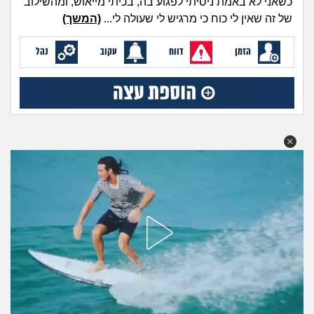
כשאני לא באמת ניסיתי לפגוע בה, בכיתי מייאוש, ומהשילוב
מה שעובר עליי
של זה שאין לי כוח כי מרגיש לי שעולה לי...
(המשך)
שומרים על הגוף
הזמן
דווח
עקוב
נהל
פיננסי וכלכלה
בין הסדינים
חיות מחמד
יוקר המחיה
גאווה