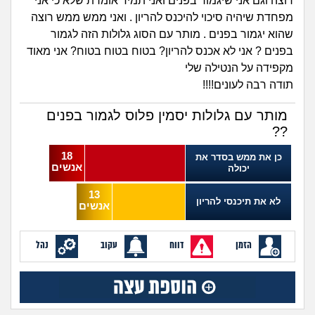
זוגיות
חיפוש שאלות
רוצה וגם אני שיגמור בפנים ואני תמיד אומרת שלא כי אני
מפחדת שיהיה סיכוי להיכנס להריון . ואני ממש ממש רוצה
|
היריון ולידה
שהוא יגמור בפנים . מותר עם הסוג גלולות הזה לגמור
הרשמה
התחברות
בפנים ? אני לא אכנס להריון? בטוח בטוח בטוח? אני מאוד
מקפידה על הנטילה שלי
הורות ומשפחה
תודה רבה לעונים!!!!
מתבגרים
מותר עם גלולות יסמין פלוס לגמור בפנים
??
מהבקו"ם... ועד מתי?!
18
כן את ממש בסדר את
אנשים
יכולה
לימודים וסטודנטים
13
לא את תיכנסי להריון
אנשים
עבודה וקריירה
הזמן
דווח
עקוב
נהל
חברים ואנשים
בית, שכנים ושותפים