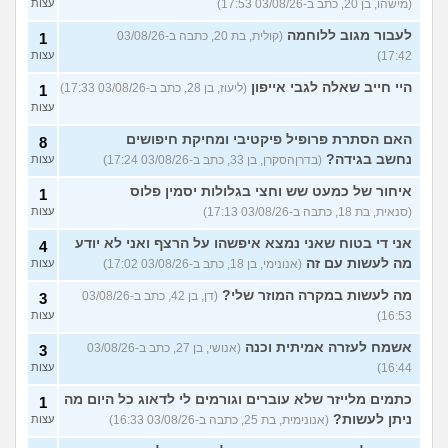
(מישהו, בן 20, כתב ב-03/08/26 17:53)
עצות
לעבור מגוב ללוחמה
(קולית, בת 20, כתבה ב-03/08/26
1
17:42)
עצות
היי חייב שאלה לגבי אייפון
(ליעוז, בן 28, כתב ב-03/08/26 17:33)
1
עצות
האם הסתרת פרופיל פיקטיבי ומחיקת חיפושים
8
נחשב בגידה?
(בדרןהסקרן, בן 33, כתב ב-03/08/26 17:24)
עצות
איחור של כמעט שש וחצי בגלולות יסמין פלוס
1
(סנאית, בת 18, כתבה ב-03/08/26 17:13)
עצות
אני די בטוח שאני נמצא איפשהו על הרצף ואני לא יודע
4
מה לעשות עם זה
(אנונימי, בן 18, כתב ב-03/08/26 17:02)
עצות
מה לעשות במקרה המוזר שלי?
(דן, בן 42, כתב ב-03/08/26
3
16:53)
עצות
אשמח לעזרה אמיתית וכנה
(אנושי, בן 27, כתב ב-03/08/26
3
16:44)
עצות
כתמים מלייזר שלא עוברים וגורמים לי לדאוג כל היום מה
1
ניתן לעשות?
(אנונימית, בת 25, כתבה ב-03/08/26 16:33)
עצות