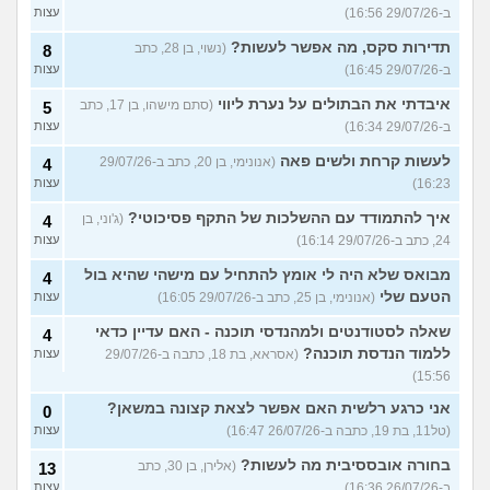
ב-29/07/26 16:56)
עצות
תדירות סקס, מה אפשר לעשות?
(נשוי, בן 28, כתב
8
ב-29/07/26 16:45)
עצות
איבדתי את הבתולים על נערת ליווי
(סתם מישהו, בן 17, כתב
5
ב-29/07/26 16:34)
עצות
לעשות קרחת ולשים פאה
(אנונימי, בן 20, כתב ב-29/07/26
4
16:23)
עצות
איך להתמודד עם ההשלכות של התקף פסיכוטי?
(ג'וני, בן
4
24, כתב ב-29/07/26 16:14)
עצות
מבואס שלא היה לי אומץ להתחיל עם מישהי שהיא בול
4
הטעם שלי
(אנונימי, בן 25, כתב ב-29/07/26 16:05)
עצות
שאלה לסטודנטים ולמהנדסי תוכנה - האם עדיין כדאי
4
ללמוד הנדסת תוכנה?
(אסראא, בת 18, כתבה ב-29/07/26
עצות
15:56)
אני כרגע רלשית האם אפשר לצאת קצונה במשאן?
0
(טל11, בת 19, כתבה ב-26/07/26 16:47)
עצות
בחורה אובססיבית מה לעשות?
(אלירן, בן 30, כתב
13
ב-26/07/26 16:36)
עצות