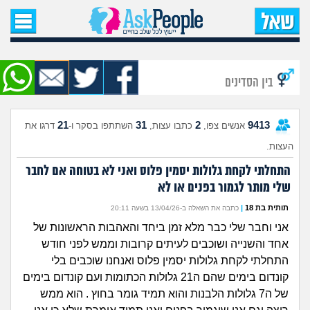
עמוד הבית
שאל שאלה
בין הסדינים
שאלות חדשות
21
31
2
9413
אנשים צפו,
כתבו עצות,
השתתפו בסקר ו-
דרגו את
שאלות שעוררו עניין
העצות.
עצות חדשות
התחלתי לקחת גלולות יסמין פלוס ואני לא בטוחה אם לחבר
שלי מותר לגמור בפנים או לא
מה קורה כאן?
תותית בת 18
|
כתבה את השאלה ב-13/04/26 בשעה 20:11
אני וחבר שלי כבר מלא זמן ביחד והאהבות הראשונות של
מתחם הטיפים
אחד והשנייה ושוכבים לעיתים קרובות וממש לפני חודש
התחלתי לקחת גלולות יסמין פלוס ואנחנו שוכבים בלי
מדורים
קונדום בימים שהם ה21 גלולות הכתומות ועם קונדום בימים
של ה7 גלולות הלבנות והוא תמיד גומר בחוץ . הוא ממש