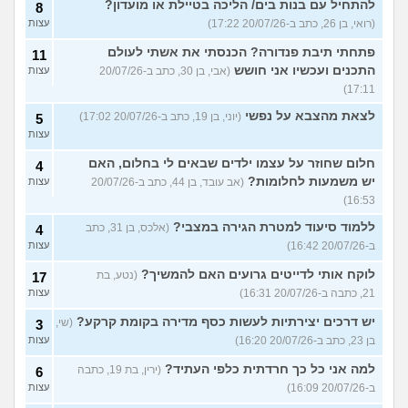
להתחיל עם בנות בים/ הליכה בטיילת או מועדון?
8
(רואי, בן 26, כתב ב-20/07/26 17:22)
עצות
פתחתי תיבת פנדורה? הכנסתי את אשתי לעולם
11
התכנים ועכשיו אני חושש
(אבי, בן 30, כתב ב-20/07/26
עצות
17:11)
לצאת מהצבא על נפשי
(יוני, בן 19, כתב ב-20/07/26 17:02)
5
עצות
חלום שחוזר על עצמו ילדים שבאים לי בחלום, האם
4
יש משמעות לחלומות?
(אב עובד, בן 44, כתב ב-20/07/26
עצות
16:53)
ללמוד סיעוד למטרת הגירה במצבי?
(אלכס, בן 31, כתב
4
ב-20/07/26 16:42)
עצות
לוקח אותי לדייטים גרועים האם להמשיך?
(נטע, בת
17
21, כתבה ב-20/07/26 16:31)
עצות
יש דרכים יצירתיות לעשות כסף מדירה בקומת קרקע?
(שי,
3
בן 23, כתב ב-20/07/26 16:20)
עצות
למה אני כל כך חרדתית כלפי העתיד?
(ירין, בת 19, כתבה
6
ב-20/07/26 16:09)
עצות