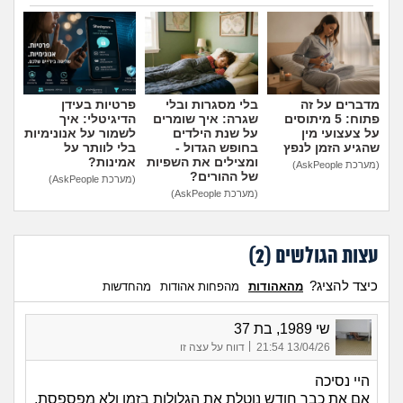
הוספת טיפ
מדברים על זה
בלי מסגרות ובלי
פרטיות בעידן
פתוח: 5 מיתוסים
שגרה: איך שומרים
הדיגיטלי: איך
על צעצועי מין
על שנת הילדים
לשמור על אנונימיות
שהגיע הזמן לנפץ
בחופש הגדול -
בלי לוותר על
ומצילים את השפיות
אמינות?
(מערכת AskPeople)
של ההורים?
(מערכת AskPeople)
(מערכת AskPeople)
עצות הגולשים (
2
)
כיצד להציג?
מהאהודות
מהפחות אהודות
מהחדשות
שי 1989, בת 37
|
13/04/26 21:54
דווח על עצה זו
היי נסיכה
אם את כבר חודש נוטלת את הגלולות בזמן ולא מפספסת,