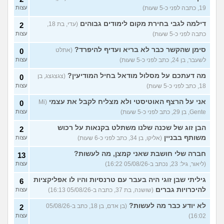
19, כתבה לפני כ-5 שעות)
עצות
אנחנו מקיימים יחסים עם
5
בגדים וזה לא מפריע לבעלי,
עצות
דילמה לגבי בחירת מקום לימודים גבוהים
(עדי, בת 18,
2
מה לעשות?
(דיאנה, בת 42)
כתבה לפני כ-5 שעות)
עצות
מחזור לאחר כמה שעות, זה
9
בטוח?
סימן שהקשר כבר לא בריא ועדיף להיפרד?
(שלומי, בן 21)
(אתלט
0
עצות
לשעבר, בן 24, כתב לפני כ-5 שעות)
עצות
עוד שאלות חדשות במדור
מה דעתכם על מסלול מודאל בחיל המודיעין?
(צגצגצג, בן
0
18, כתב לפני כ-5 שעות)
עצות
אני על הרצף האוטיסטי ולא מצליח לקבל את עצמי
(Mi
0
Gente, בן 29, כתב לפני כ-5 שעות)
עצות
הבן זוג של שכנה שלנו משתלט בקנאות על רכוש
2
משותף בבניין
(אליקו, בן 34, כתב לפני כ-6 שעות)
עצות
חברה שלי חושבת שאני קמצן, מה לעשות?
13
(ליאור, גיל: 23, נכתב ב-05/08/26 16:22)
עצות
גיליתי שבן זוגי היה בעבר עם טרנסיות והיו לו אפליקציות
6
להיכרויות גברים
(שושנה, בת 37, כתבה ב-05/08/26 16:13)
עצות
לא יודע כבר מה לעשות?
(בן אדם, בן 18, כתב ב-05/08/26
2
16:02)
עצות