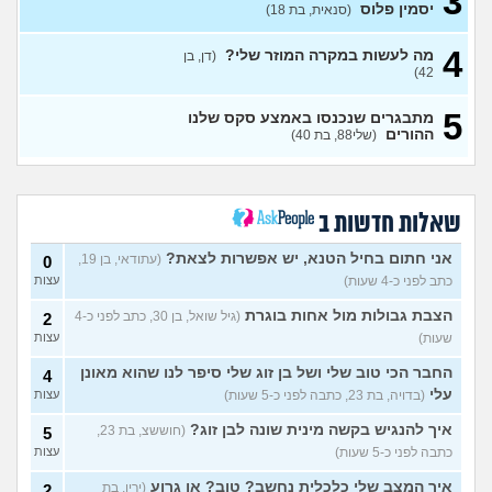
3
לגברים?
(ערן, בן 25)
עצות
יסמין פלוס
(סנאית, בת 18)
אפשרי להימשך לבחורה יפה
11
4
מה לעשות במקרה המוזר שלי?
אבל בלי גוף מושך?
(דן, בן
עצות
42)
(נערה, בת 16)
עשיתי את זה בפעם הראשונה
14
5
מתבגרים שנכנסו באמצע סקס שלנו
עם בן מהשכבה… ועכשיו אני
עצות
ההורים
(שלי88, בת 40)
מתה מפחד שהוא יספר לכולם
(בדוי, בת 15)
בת 22 בתולה זה מוריד?
10
עצות
(Lora, בת 22)
שאלות חדשות ב
מפנטז על חבר טוב שלי
(Pita, בן
4
אני חתום בחיל הטנא, יש אפשרות לצאת?
(עתודאי, בן 19,
0
28)
עצות
כתב לפני כ-4 שעות)
עצות
חרדי - נערות ליווי
(ישראל, בן
8
הצבת גבולות מול אחות בוגרת
(גיל שואל, בן 30, כתב לפני כ-4
2
עצות
19)
שעות)
עצות
האם חוויתי תקיפה מינית?
14
עצות
החבר הכי טוב שלי ושל בן זוג שלי סיפר לנו שהוא מאונן
(רוויטל, בת 24)
4
עלי
(בדויה, בת 23, כתבה לפני כ-5 שעות)
עצות
בנות,אתן הייתן "מסדרות" את
5
אח שלכם במצב כזה?
עצות
איך להנגיש בקשה מינית שונה לבן זוג?
(חוששצ, בת 23,
5
(לוחם שקרוב ל'חרור, בן 21)
כתבה לפני כ-5 שעות)
עצות
מסאג׳יסט מעורער
4
איך המצב שלי כלכלית נחשב? טוב? או גרוע
(ירין, בת
2
עצות
(מסאג׳יסט מעורער, בן 26)