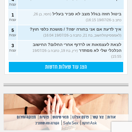
עצות
ביטול חוזה בגלל מצב לא סביר בעליל
(חסוי, בן 26,
1
כתב ב-19/07/26 16:15)
עצות
איך לדעת אם אני בחורה יפה? / מושכת כלפי חוץ?
5
(לאמפסיקהלחשוב, בת 21, כתבה ב-19/07/26 16:04)
עצות
לצאת לעצמאות או לרדוף אחרי החלום? החישוב
3
הכלכלי שלי לא מסתדר
(ירין, בת 19, כתבה ב-19/07/26
עצות
15:55)
הצג עוד שאלות חדשות
אודות
|
צור קשר
|
פרסם אצלנו
|
תנאי שימוש
|
פרטיות
|
מצוקה וחירום
|
|
Ask דורקס
Safe Sex
הקורנה ומה שמסביב