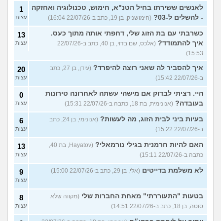
לאנשים ששירתו בחיל הטנ"א, חימוש, טכנולוגיה ואחזקה
1
- להשלים ל-03?
(חימושניק, בן 19, כתב ב-22/07/26 16:04)
עצות
כשרבתי עם בת הזוג שלי, דחפתי אותה מתוך כעס.
13
איך להתמודד?
(אלכס, שם בדוי, בן 40, כתב ב-22/07/26
עצות
15:53)
איך להסביר לה שאני רוצה להיפרד?
(עידן, בן 27, כתב
20
ב-22/07/26 15:42)
עצות
היי. רציתי לבדוק אם מישהי עשתה לאחרונה טירונות
0
בעובדה?
(אנונימית, בת 18, כתבה ב-22/07/26 15:31)
עצות
בעיות ביני לבית הזוג, מה לעשות?
(אנונימי, בן 24, כתב
6
ב-22/07/26 15:22)
עצות
האם להיות חרמנית בגילי נורמאלי?
(Hayatov, בת 40,
13
כתבה ב-22/07/26 15:11)
עצות
לא משלמת בדייטים
(אלי, בן 29, כתב ב-22/07/26 15:00)
9
עצות
בטעות "התעוררתי" מאחת החברות שלי
(מקווה שלא
8
סוטה, בן 18, כתב ב-22/07/26 14:51)
עצות