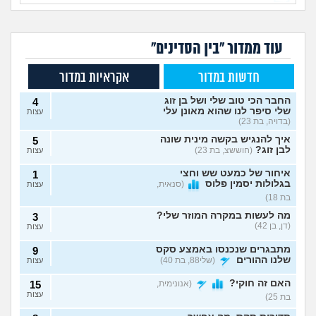
עוד ממדור "בין הסדינים"
חדשות במדור
אקראיות במדור
החבר הכי טוב שלי ושל בן זוג
4
שלי סיפר לנו שהוא מאונן עלי
עצות
(בדויה, בת 23)
איך להנגיש בקשה מינית שונה
5
לבן זוג?
(חוששצ, בת 23)
עצות
איחור של כמעט שש וחצי
1
בגלולות יסמין פלוס
(סנאית,
עצות
בת 18)
מה לעשות במקרה המוזר שלי?
3
(דן, בן 42)
עצות
מתבגרים שנכנסו באמצע סקס
9
שלנו ההורים
(שלי88, בת 40)
עצות
האם זה חוקי?
(אנונימית,
15
עצות
בת 25)