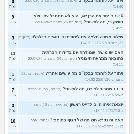
ויתור על לוחמה בבקו״ם
(אנונימי, בת 18, כתבה ב-22/07/26
0
14:40)
עצות
6 שנים יחד עם הבן זוג, והוא לא מסתכל עליי ולא
9
חושק בי, מה לעשות?
(כינוי, בת 26, כתבה ב-22/07/26
עצות
14:29)
שילוב משרה מלאה עם לימודים דו חוגיים בכלכלה
(אלון, בן
3
22, כתב ב-22/07/26 14:20)
עצות
האם יש מישהי שמזדהה עם בדידות חברתית
11
כתוצאה ממראה חיצוני?
(אחת, בת 34, כתבה ב-22/07/26
עצות
14:11)
ויתור על לוחמה בבקו״ם מה עושים אחרי?
(אנונימי, בת 18,
1
כתבה ב-22/07/26 14:02)
עצות
בן זוג שמכור לפורנו, מה לעשות?
(אנונימי, בת 19, כתבה
7
ב-22/07/26 13:51)
עצות
יוצאת איתו היום לדייט ראשון
(אנונימית, בת 18, כתבה
3
ב-22/07/26 13:42)
עצות
האם זה נקרא חשיפה של הגוף בפומבי?
(בחור ישיבה,
10
בן 22, כתב ב-20/07/26 17:33)
עצות