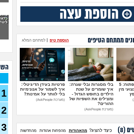
פתח
את 
ועכש
כדאי
ליווי
30)
מה א
לגב
נים ממתחם הטיפים
הוספת טיפ
|
למתחם המלא
אפש
אבל 
עשי
השא
עם ב
מתה
מדברים על זה פתוח: 5
בלי מסגרות ובלי שגרה:
פרטיות בעידן הדיגיטלי:
בת 22 בתולה זה מוריד?
ועי מין
איך שומרים על שנת
איך לשמור על אנונימיות
1
(Lora, בת 22)
פץ
הילדים בחופש הגדול -
בלי לוותר על אמינות?
ומצילים את השפיות של
(מערכת AskPeople)
מפנט
ההורים?
28)
2
(מערכת AskPeople)
חרדי
19)
3
ים (
8
)
האם 
כיצד להציג?
מהאהודות
מהפחות אהודות
מהחדשות