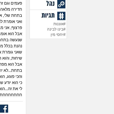
נהל
פעמים וגם זה
חדירה מלאה פ
תגיות
בתחת שלי, אב
ואני אומרת לו
#אוננות
פרצוף, אני מ
#בינו לבינה
אבל הוא אומר
#יחסי מין
שנעשה בתחת ו
נהנת בכלל מה
שאני גומרת א
שיחות, והוא ת
אבל הוא מפתי
בתחת...לא יו
והכי פוגע, הו
כי הוא יודע ש
לי את זה...הו
חחחחחחחח עצ