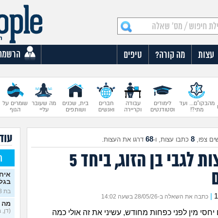
הרשמה
עצות
מה קורה?
טיפים
מהבקו"ם... ועד
לימודים
עבודה
חברים
בית, שכנים
מה שעובר
שומרים על
מתי?!
וסטודנטים
וקריירה
ואנשים
ושותפים
עליי
הגוף
עוד 
68
8
ים צפו,
כתבו עצות, ו-
דרגו את העצות.
התייעצות לגבי בן הזוג, ביחד 5
ח
איח
בגלו
בת 18)
|
כתבה את השאלה ב-28/05/26 בשעה 14:02
מה 
(דן, בן 
יחסי מין לפני כפחות מחודש, עשיני את זה אולי כמה