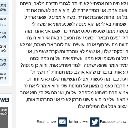
 לא היה כזה אמיתי? לא הייתה לגמרי חדירה מלאה, הייתה
מתב
שלנו
עם אחת. אני תמיד יורדת לו, והוא אוהב לעשות את זה
ל אני פחות אוהבת את זה. כשהוא מציע לי שאני ארד לו
האם 
 שפחות בא לי אז הוא מנסה לשכנע אותי או עושה לי
בת 25)
בקשת ממנו שנעשה סקס אמיתי כדי שגם אני אהנה מזה
תדי
לעש
 לי "פעם הבאה" וכשמגיעה הפעם הבאה אז הוא רוצה
זה מה שבסוף אנחנו עושים. אם לומר את האמת, אני לא
איבד
ליווי
 "סקס" שלנו, או שאני לא גומרת ומשקרת שאני כן, או
בל זה מעצמי ולא ממנו. עשיתי איתו על זה כמה וכמה
בעיו
לעש
מיד אומר שהוא ישתנה וילמד ויפתיע אותי, והוא כן מנסה?
ע אותי בדברים שהוא אוהב, כמו תנוחות "חדשניות"
האם 
נורמ
דעת כבר מה לעשות. אפילו הנשיקות שלנו לא מיוחדות.
א הרבה פעמים מאונן על תמונות שלי והוא אומר לי את זה
בטע
החב
אני אוהבת כשהוא מספר לי על זה, ואז מה גיליתי, הוא אמר
סוטה, 
שאלו
א מאונן עליי כי הוא פשוט חרמן לא כי אני מחרמנת אותו,
6 ש
וב אבל אלו המילים שלו
נפרדנ
לא מ
סרטון
מה 
לעשו
שתף ב-Facebook
צייץ ב-twitter
שלח ב-Email
בן ז
לעש