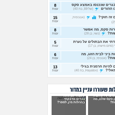
גרים שנכנסו באמצע סקס
8
 ההורים
(שלי88, בת 40)
עצות
זה חוקי?
(אנונימית,
15
עצות
רות סקס, מה אפשר
8
ות?
(נשוי, בן 28)
עצות
תי את הבתולים על נערת
5
(סתם מישהו, בן 17)
עצות
ת ביני לבית הזוג, מה
6
ות?
(אנונימי, בן 24)
עצות
להיות חרמנית בגילי
13
אלי?
(Hayatov, בת 40)
עצות
ות "התעוררתי" מאחת
8
רות שלי
(מקווה שלא
עצות
בן 18)
ת שעוררו עניין במדור
נים יחד עם הבן זוג, והוא
9
ו ברע ויש אצלו
שכבתי עם מלא
סתכל עליי ולא חושק בי,
עצות
 סקס שלנו, מה
גברים ונדבקתי
לעשות?
(כינוי, בת 26)
ת?
במחלות מין, לספר?
וג שמכור לפורנו, מה
7
ות?
(אנונימי, בת 19)
עצות