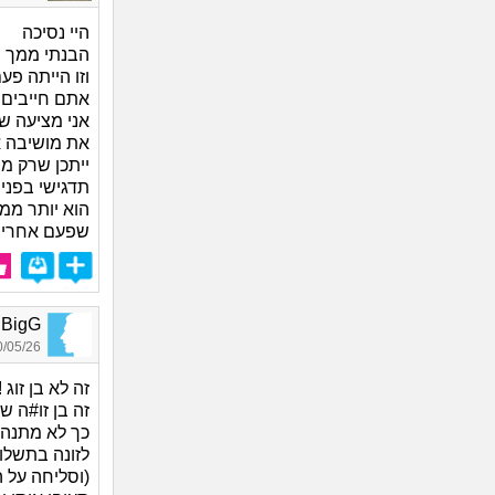
היי נסיכה
הבנתי ממך 
וזו הייתה פ
אתם חייבים 
אני מציעה ש
את מושיבה א
ייתכן שרק מ
תדגישי בפניו
הוא יותר ממ
שפעם אחרי פ
BigG, בן 55
05/26 00:50
זה לא בן זוג !!
זה בן זו#ה ש
כך לא מתנהג
לזונה בתשלום
(וסליחה על 