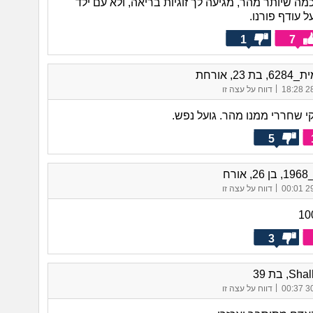
כמה שיותר מהר, מגיעה לך זוגיות בריאה, ולא עם ילד
 עודף פורנו.
1
7
ת 23, אורחת
|
28/
דווח על עצה זו
י שחררי ממנו מהר. גועל נפש.
5
ורח
|
29/
דווח על עצה זו
3
, בת 39
|
30/
דווח על עצה זו