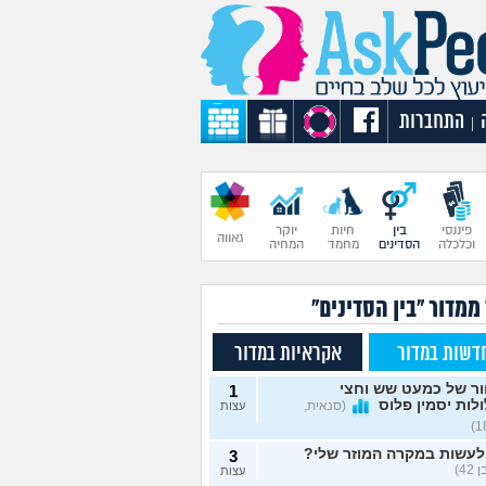
התחברות
|
פיננסי
בין
חיות
יוקר
גאווה
וכלכלה
הסדינים
מחמד
המחיה
ממדור "בין הסדינים"
דשות במדור
אקראיות במדור
ור של כמעט שש וחצי
1
לות יסמין פלוס
(סנאית,
עצות
לעשות במקרה המוזר שלי?
3
42)
עצות