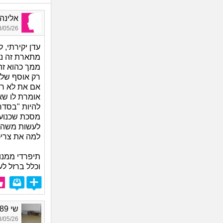
אלינה, 
05/26 19:42
עדן יקירתי,
מתארת זה ניצ
ממך כהוא זה.
רק אוסף של 
אם את לא רוצ
אומרת לו שא
להיות "בסדר.
מסכת שכנועים
לעשות משהו, 
למה את צריכ
תיפרדי ממנו
וכלל ברזל לע
שי 1989, בת 37
05/26 14:18