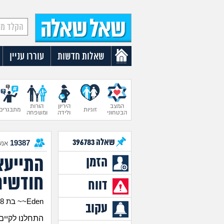
שאלות חדשות
עוררו עניין
המצב
היריון
הורות
זוגיות
מתבגרים
הבטחוני
ולידה
ומשפחה
שאלה
396783
19387
אנש
הזמן
חודשים
דווח
Eden~~ בת 18
עקוב
התחלנו לקיים 