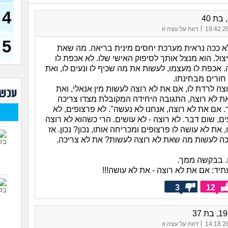
(רוויט
4
בנות
בת 40
אח 
|
28/
דווח על עצה זו
(לוחם
5
מסא
 לא ככה נראית מערכת יחסים מינית בריאה. מה שאת
(מסאג
ול. הוא מנצל אותך לסיפוק האישי שלו. לא אכפת לו
 אכפת לו מעצמו, לעשות את מה שכיף לו ונעים לו, ואת
אנחנ
חורים מבחינתו.
בגדי
מה 
ה לרדת לו, אם את לא רוצה לעשות מין אנאלי, ואת
עכשי
ת לא רוצה, התגובה היחידה המקובלת מצדו צריכה
מחזו
בטו
 אם את לא רוצה, אנחנו לא נעשה". לא פרצופים, לא
, שום דבר. לא רוצה - לא עושים. הרי כשהוא לא רוצה
נשוי
את לא עושה לו פרצופים ומכריחה אותו, נכון? נכון. אז
(מאטיט
ה לעשות מה שאת לא רוצה לעשות? את לא צריכה.
למיש
החש
. בבקשה ממך.
תיד: אם את לא רוצה - את לא עושה!!!
3
12
|
28/
דווח על עצה זו