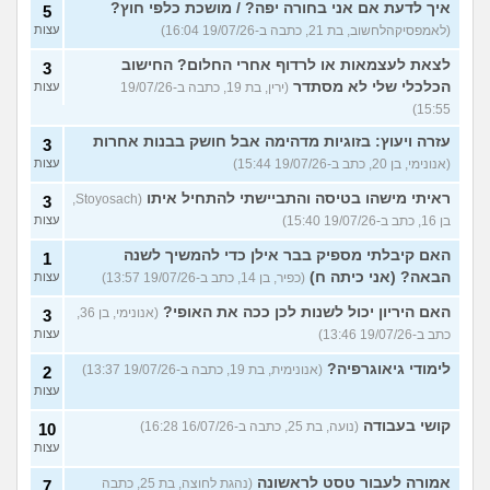
איך לדעת אם אני בחורה יפה? / מושכת כלפי חוץ?
5
(לאמפסיקהלחשוב, בת 21, כתבה ב-19/07/26 16:04)
עצות
לצאת לעצמאות או לרדוף אחרי החלום? החישוב
3
הכלכלי שלי לא מסתדר
(ירין, בת 19, כתבה ב-19/07/26
עצות
15:55)
עזרה ויעוץ: בזוגיות מדהימה אבל חושק בבנות אחרות
3
(אנונימי, בן 20, כתב ב-19/07/26 15:44)
עצות
ראיתי מישהו בטיסה והתביישתי להתחיל איתו
(Stoyosach,
3
בן 16, כתב ב-19/07/26 15:40)
עצות
האם קיבלתי מספיק בבר אילן כדי להמשיך לשנה
1
הבאה? (אני כיתה ח)
(כפיר, בן 14, כתב ב-19/07/26 13:57)
עצות
האם היריון יכול לשנות לכן ככה את האופי?
(אנונימי, בן 36,
3
כתב ב-19/07/26 13:46)
עצות
לימודי גיאוגרפיה?
(אנונימית, בת 19, כתבה ב-19/07/26 13:37)
2
עצות
קושי בעבודה
(נועה, בת 25, כתבה ב-16/07/26 16:28)
10
עצות
אמורה לעבור טסט לראשונה
(נהגת לחוצה, בת 25, כתבה
7