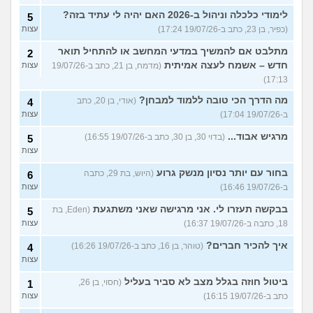
לימודי כלכלה וניהול ב-2026 האם יהיה לי עתיד בזה?
5
(כפיר, בן 23, כתב ב-19/07/26 17:24)
עצות
מתלבט אם להמשיך במדעי המחשב או להתחיל תואר
2
חדש – אשמח לעצה אמיתית
(מדמח, בן 21, כתב ב-19/07/26
עצות
17:13)
מה הדרך הכי טובה ללמוד למבחן?
(אודי, בן 20, כתב
4
ב-19/07/26 17:04)
עצות
מרגיש אבוד...
(בדוי 30, בן 30, כתב ב-19/07/26 16:55)
5
עצות
בחור עם יותר נסיון מנשק גרוע
(היוש, בת 29, כתבה
6
ב-19/07/26 16:46)
עצות
בבקשה תעזרו לי. אני מרגישה שאני משתגעת
(Eden, בת
5
18, כתבה ב-19/07/26 16:37)
עצות
איך להכיר חברים?
(טוהר, בן 16, כתב ב-19/07/26 16:26)
4
עצות
ביטול חוזה בגלל מצב לא סביר בעליל
(חסוי, בן 26,
1
כתב ב-19/07/26 16:15)
עצות