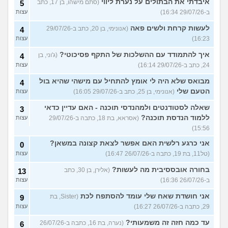
איבדתי את הבתולים על נערת ליווי
(סתם מישהו, בן 17, כתב
5
ב-29/07/26 16:34)
עצות
לעשות קרחת ולשים פאה
(אנונימי, בן 20, כתב ב-29/07/26
4
16:23)
עצות
איך להתמודד עם ההשלכות של התקף פסיכוטי?
(ג'וני, בן
4
24, כתב ב-29/07/26 16:14)
עצות
מבואס שלא היה לי אומץ להתחיל עם מישהי שהיא בול
4
הטעם שלי
(אנונימי, בן 25, כתב ב-29/07/26 16:05)
עצות
שאלה לסטודנטים ולמהנדסי תוכנה - האם עדיין כדאי
3
ללמוד הנדסת תוכנה?
(אסראא, בת 18, כתבה ב-29/07/26
עצות
15:56)
אני כרגע רלשית האם אפשר לצאת קצונה במשאן?
0
(טל11, בת 19, כתבה ב-26/07/26 16:47)
עצות
בחורה אובססיבית מה לעשות?
(אלירן, בן 30, כתב
13
ב-26/07/26 16:36)
עצות
אני חושדת שאח שלי עומד להסתפח לכת
(Sister, בת
9
29, כתבה ב-26/07/26 16:27)
עצות
עד כמה חזה זה משמעותי?
(נערה, בת 16, כתבה ב-26/07/26
6