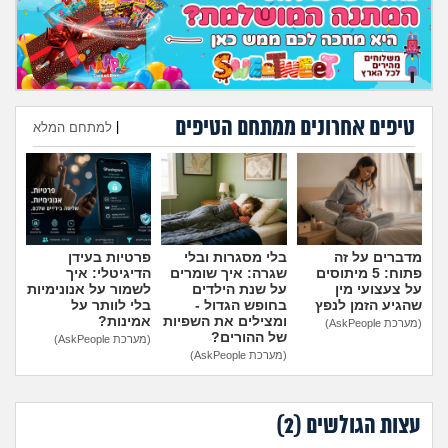
מה שעובר עליי
שומרים על הגוף
פיננסי וכלכלה
טיפים אחרונים ממתחם הטיפים
|
למתחם המלא
הוספת טיפ
בין הסדינים
חיות מחמד
מדברים על זה
בלי מסגרות ובלי
פרטיות בעידן
יוקר המחיה
פתוח: 5 מיתוסים
שגרה: איך שומרים
הדיגיטלי: איך
על צעצועי מין
על שנת הילדים
לשמור על אנונימיות
שהגיע הזמן לנפץ
בחופש הגדול -
בלי לוותר על
גאווה
ומצילים את השפיות
אמינות?
(מערכת AskPeople)
של ההורים?
(מערכת AskPeople)
(מערכת AskPeople)
עצות הגולשים (
2
)