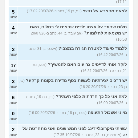
17:11)
לצאת מהצבא על נפשי
(יוני, בן 19, כתב ב-20/07/26 17:02)
5
עצות
חלום שחוזר על עצמו ילדים שבאים לי בחלום, האם
4
יש משמעות לחלומות?
(אב עובד, בן 44, כתב ב-20/07/26
עצות
16:53)
ללמוד סיעוד למטרת הגירה במצבי?
(אלכס, בן 31, כתב
3
ב-20/07/26 16:42)
עצות
לוקח אותי לדייטים גרועים האם להמשיך?
(נטע, בת
17
21, כתבה ב-20/07/26 16:31)
עצות
יש דרכים יצירתיות לעשות כסף מדירה בקומת קרקע?
(שי,
3
בן 23, כתב ב-20/07/26 16:20)
עצות
למה אני כל כך חרדתית כלפי העתיד?
(ירין, בת 19, כתבה
6
ב-20/07/26 16:09)
עצות
מיוני אשכול התעופה
(ככככ, בן 18, כתב ב-20/07/26 16:00)
0
עצות
עשיתי מיקרובליידינג לפני חמש שנים ואני מתחרטת על
2
זה
(אנונימית, בת 23, כתבה ב-19/07/26 17:35)
עצות