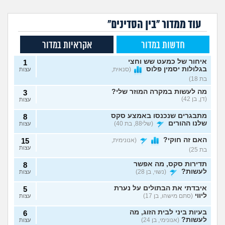
עוד ממדור "בין הסדינים"
חדשות במדור
אקראיות במדור
איחור של כמעט שש וחצי
1
בגלולות יסמין פלוס
(סנאית,
עצות
בת 18)
מה לעשות במקרה המוזר שלי?
3
(דן, בן 42)
עצות
מתבגרים שנכנסו באמצע סקס
8
שלנו ההורים
(שלי88, בת 40)
עצות
האם זה חוקי?
(אנונימית,
15
עצות
בת 25)
תדירות סקס, מה אפשר
8
לעשות?
(נשוי, בן 28)
עצות
איבדתי את הבתולים על נערת
5
ליווי
(סתם מישהו, בן 17)
עצות
בעיות ביני לבית הזוג, מה
6
לעשות?
(אנונימי, בן 24)
עצות