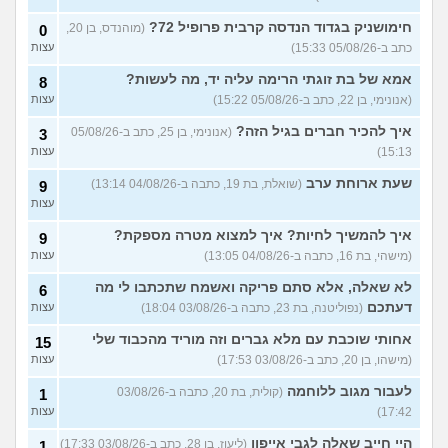
נשוי מפנטז על ליידיבויס
3
(מאטיטיהו, בן 37)
עצות
חימושניק בגדוד הנדסה קרבית פרופיל 72?
(מוהנדס, בן 20,
0
כתב ב-05/08/26 15:33)
עצות
למישהו יש עצה איך לדכא את
7
החשק המיני?
(יפה, בת 43)
עצות
אמא של בת זוגתי הרימה עליה יד, מה לעשות?
8
(אנונימי, בן 22, כתב ב-05/08/26 15:22)
עצות
עוד שאלות חדשות במדור
איך להכיר חברים בגיל הזה?
(אנונימי, בן 25, כתב ב-05/08/26
3
15:13)
עצות
שעת ארוחת ערב
(שואלת, בת 19, כתבה ב-04/08/26 13:14)
9
עצות
איך להמשיך לחיות? איך למצוא מטרה מספקת?
9
(מישהי, בת 16, כתבה ב-04/08/26 13:05)
עצות
לא שאלה, אלא סתם פריקה ואשמח שתכתבו לי מה
6
דעתכם
(נפוליטנה, בת 23, כתבה ב-03/08/26 18:04)
עצות
אחותי שוכבת עם מלא גברים וזה מוריד מהכבוד שלי
15
(מישהו, בן 20, כתב ב-03/08/26 17:53)
עצות
לעבור מגוב ללוחמה
(קולית, בת 20, כתבה ב-03/08/26
1
17:42)
עצות
היי חייב שאלה לגבי אייפון
(ליעוז, בן 28, כתב ב-03/08/26 17:33)
1