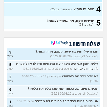
מתה מפחד שהוא יספר לכולם
(בדוי, בת 15)
4
האם זה חוקי?
(אנונימית, בת 25)
בת 22 בתולה זה מוריד?
10
עצות
(Lora, בת 22)
5
תדירות סקס, מה אפשר לעשות?
מפנטז על חבר טוב שלי
(Pita, בן
4
(נשוי, בן 28)
28)
עצות
חרדי - נערות ליווי
(ישראל, בן
8
עצות
19)
שאלות חדשות ב
האם חוויתי תקיפה מינית?
14
עצות
חברה שלי חושבת שאני קמצן, מה לעשות?
(רוויטל, בת 24)
9
(ליאור, גיל: 23, נכתב ב-05/08/26 16:22)
עצות
בנות,אתן הייתן "מסדרות" את
5
אח שלכם במצב כזה?
עצות
גיליתי שבן זוגי היה בעבר עם טרנסיות והיו לו אפליקציות
5
(לוחם שקרוב ל'חרור, בן 21)
להיכרויות גברים
(שושנה, בת 37, כתבה ב-05/08/26 16:13)
עצות
מסאג׳יסט מעורער
4
לא יודע כבר מה לעשות?
(בן אדם, בן 18, כתב ב-05/08/26
2
עצות
(מסאג׳יסט מעורער, בן 26)
16:02)
עצות
אנחנו מקיימים יחסים עם
5
בגדים וזה לא מפריע לבעלי,
עצות
תהיתם פעם מה הכוונה שמישהו בלע את הלשון?
6
מה לעשות?
(דיאנה, בת 42)
(מיכל, גיל: 18, נכתב ב-05/08/26 15:51)
עצות
מחזור לאחר כמה שעות, זה
9
אני רוצה לטוס לבד אבל ההורים לא מרשים
בטוח?
(כ, בן 21, כתב
(שלומי, בן 21)
1
עצות
ב-05/08/26 15:42)
עצות