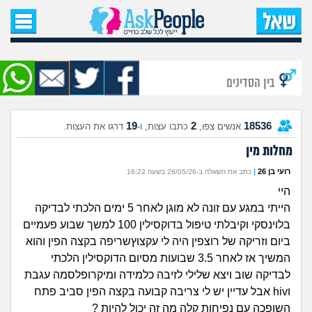
עמוד הבית
שאל שאלה
בין הסדינים
שאלות חדשות
19
2
18536
אנשים צפו,
כתבו עצות, ו-
דרגו את העצות.
שאלות שעוררו עניין
מחלות מין
עצות חדשות
רועי בן 26
|
כתב את השאלה ב-26/05/26 בשעה 16:22
היי
מה קורה כאן?
הייתי במגע עם זונה לא מוגן לאחר 5 ימים הלכתי לבדיקה
בלוינסקי וקיבלתי טיפול בדוקסילין 100 למשך שבוע פעמיים
מתחם הטיפים
ביום וזריקה של רוצפין היה לי עקצוץשריפה בקצה הפין והוא
המשיך אז לאחר 3.5 שבועות מסיום הדוקסילין הלכתי
מדורים
לבדיקה שוב ויצא שלילי לזיבה כלמידה ומיקרופלסמה עגבת
וhiv אבל עדיין יש לי צריבה קבועה בקצה הפין סביב פתח
השופכה עם נפיחות קלה מה זה יכול להיות ?