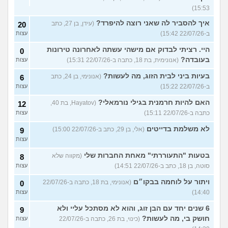
15:53)
איך להסביר לה שאני רוצה להיפרד?
(עידן, בן 27, כתב
20
ב-22/07/26 15:42)
עצות
היי. רציתי לבדוק אם מישהי עשתה לאחרונה טירונות
0
בעובדה?
(אנונימית, בת 18, כתבה ב-22/07/26 15:31)
עצות
בעיות ביני לבית הזוג, מה לעשות?
(אנונימי, בן 24, כתב
6
ב-22/07/26 15:22)
עצות
האם להיות חרמנית בגילי נורמאלי?
(Hayatov, בת 40,
12
כתבה ב-22/07/26 15:11)
עצות
לא משלמת בדייטים
(אלי, בן 29, כתב ב-22/07/26 15:00)
9
עצות
בטעות "התעוררתי" מאחת החברות שלי
(מקווה שלא
8
סוטה, בן 18, כתב ב-22/07/26 14:51)
עצות
ויתור על לוחמה בבקו״ם
(אנונימי, בת 18, כתבה ב-22/07/26
0
14:40)
עצות
6 שנים יחד עם הבן זוג, והוא לא מסתכל עליי ולא
9
חושק בי, מה לעשות?
(כינוי, בת 26, כתבה ב-22/07/26
עצות