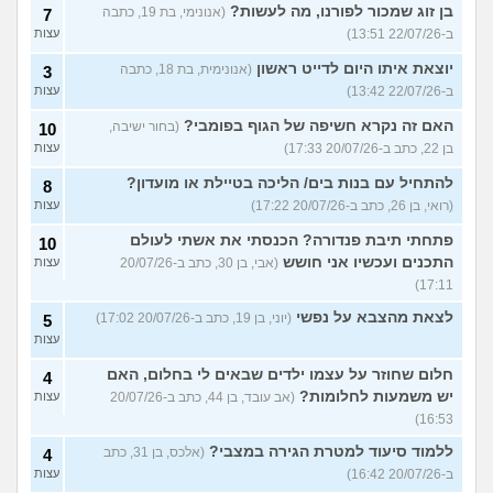
בן זוג שמכור לפורנו, מה לעשות?
(אנונימי, בת 19, כתבה
7
ב-22/07/26 13:51)
עצות
יוצאת איתו היום לדייט ראשון
(אנונימית, בת 18, כתבה
3
ב-22/07/26 13:42)
עצות
האם זה נקרא חשיפה של הגוף בפומבי?
(בחור ישיבה,
10
בן 22, כתב ב-20/07/26 17:33)
עצות
להתחיל עם בנות בים/ הליכה בטיילת או מועדון?
8
(רואי, בן 26, כתב ב-20/07/26 17:22)
עצות
פתחתי תיבת פנדורה? הכנסתי את אשתי לעולם
10
התכנים ועכשיו אני חושש
(אבי, בן 30, כתב ב-20/07/26
עצות
17:11)
לצאת מהצבא על נפשי
(יוני, בן 19, כתב ב-20/07/26 17:02)
5
עצות
חלום שחוזר על עצמו ילדים שבאים לי בחלום, האם
4
יש משמעות לחלומות?
(אב עובד, בן 44, כתב ב-20/07/26
עצות
16:53)
ללמוד סיעוד למטרת הגירה במצבי?
(אלכס, בן 31, כתב
4
ב-20/07/26 16:42)
עצות