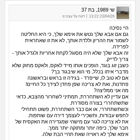
שי 1989, בת 37
|
23/04/26 13:22
דווח על עצה זו
היי נסיכה
גם אם אבא שלך נטש את אימא שלך, כי היא החליטה
לשמור את ההריון וללדת אותך, לא את זו שאחראית
לפרידה.
זה אבא שלך שלא היה מסוגל לקחת אחריות ולגדל אותך -
צריך לדייק.
כשבן זוג בוגד, הופכים אותו מייד לאקס, ולאקס מחוק שלא
מדברי איתו בכלל, מי הוא שיבגוד בך?
אם לא טוב לו, שייפרד - בגידה זו בראש ובראשונה
פחדנות, ואת לא צריכה שפן פחדן לצידך כל החיים!
מה אני ממליצה?
אם עדיין לא השתחררת, תמתיני לשחרור מהצבא, כדאי
שתשתחררי בצורה מסודרת.
וכשתשתחררי, או אם כבר השתחררת, פשוט תתחילי
לחפש עבודות, ותשכירי לעצמך דירה עם שותפות.
את לא צריכה לגור עם מישהי שמגדירה את האקסית של
חבר שלך, כיפה יותר ומתוקה יותר ממך.
אימא שלך לא ראוייה שאת תהיי הבת שלה.