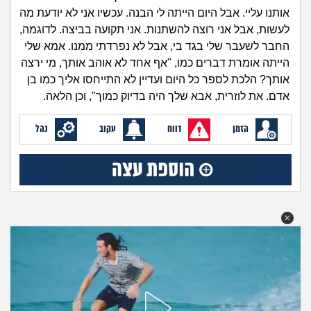
זוגיות
חיפוש שאלות
אותנו עליי. אבל היום הייתה לי הבנה. עכשיו אני לא יודעת מה
|
לעשות, אבל אני רוצה להשתנות. אני תקועה בביצה. לדוגמה,
היריון ולידה
הרשמה
התחברות
החבר לשעבר שלי בגד בי, אבל לא נפרדתי ממנו. אמא שלי
הייתה אומרת דברים כמו, "אף אחד לא אוהב אותך, מי ירצה
הורות ומשפחה
אותך? הלכת לספר כל היום ועדיין לא התייחסו אליך כמו בן
אדם. את לוזרית, אבא שלך היה בדיוק כמוך", וכן הלאה.
מתבגרים
הזמן
דווח
עקוב
נהל
מהבקו"ם... ועד מתי?!
לימודים וסטודנטים
עבודה וקריירה
חברים ואנשים
בית, שכנים ושותפים