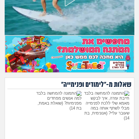
מה שעובר עליי
שומרים על הגוף
פיננסי וכלכלה
בין הסדינים
חיות מחמד
יוקר המחיה
שאלות מ-"לימודים ופנימייה"
גאווה
חייבת עזרה, איך לבקש
למה אנשים מפחדים
מאמא שלי ללכת לפנימייה
מפנימיות?
(שואלת באמת,
מבלי לשתף אותה במה
בת 14)
שעובר עליי?
(אנונימית, בת
14)