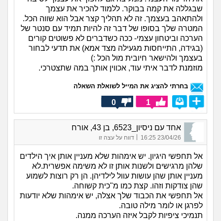
שבגללה את קמה בבוקר. ללמוד להכיר את עצמך
ולהתאהב בעצמך. זה לא תהליך קצר אבל הוא שווה הכל.
המטרה שלך בסופו של דבר זה להיות תמיד עם סנטר של
הערכה וביטחון עצמי- ככה כשדברים לא פשוטים קורים
(בגידה, התייחסות מגעילה מצד אמא) את תדעי לבחור
בעצמך ולהישאר חיובית מול הכל :)
מוזמנת לדבר איתי עוד, אכווין אותך במה שתצטרכי.
בחרתי להציג את המייל לשואלת השאלה
0
1
אחד עם ניסיון_6523, בן 43, אורח
|
23/04/26 16:25
דווח על עצה זו
אל תחפשי היגיון. יש אימהות שלא מעניין אותן איך הילדים
שלהן מרגישים ולשנות אותן זו לא משימה אפשרית.לא
מעניין אותן שהן עושות עוול לילדיהן. הן רק רוצות לשמוע
שהן צודקות וזהו. קצת כמו מ"כית קשוחה.
אל תחפשי את הכבוד שלך אצלה, יש אימהות שלא יודעות
לפרגן או לומר מילה טובה.
תנמיכי ציפיות לקבל איזה הערכה ממנה.