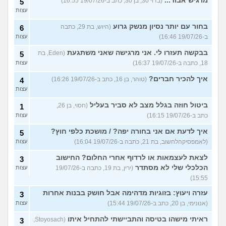
מרגיש אבוד...
(בדוי 30, בן 30, כתב ב-19/07/26 16:55)
5
עצות
בחור עם יותר נסיון מנשק גרוע
(היוש, בת 29, כתבה
6
ב-19/07/26 16:46)
עצות
בבקשה תעזרו לי. אני מרגישה שאני משתגעת
(Eden, בת
5
18, כתבה ב-19/07/26 16:37)
עצות
איך להכיר חברים?
(טוהר, בן 16, כתב ב-19/07/26 16:26)
4
עצות
ביטול חוזה בגלל מצב לא סביר בעליל
(חסוי, בן 26,
1
כתב ב-19/07/26 16:15)
עצות
איך לדעת אם אני בחורה יפה? / מושכת כלפי חוץ?
5
(לאמפסיקהלחשוב, בת 21, כתבה ב-19/07/26 16:04)
עצות
לצאת לעצמאות או לרדוף אחרי החלום? החישוב
3
הכלכלי שלי לא מסתדר
(ירין, בת 19, כתבה ב-19/07/26
עצות
15:55)
עזרה ויעוץ: בזוגיות מדהימה אבל חושק בבנות אחרות
3
(אנונימי, בן 20, כתב ב-19/07/26 15:44)
עצות
ראיתי מישהו בטיסה והתביישתי להתחיל איתו
(Stoyosach,
3