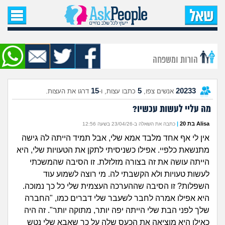
עמוד הבית
שאל שאלה
הורות ומשפחה
שאלות חדשות
15
5
20233
אנשים צפו,
כתבו עצות, ו-
דרגו את העצות.
שאלות שעוררו עניין
מה עליי לעשות עכשיו?
עצות חדשות
Alisa בת 20
|
כתבה את השאלה ב-23/04/26 בשעה 12:56
אין לי אף אחד מלבד אמא שלי, אבל תמיד הייתה לה גישה
מה קורה כאן?
מתנשאת כלפיי. אפילו כשניסיתי לתקן את הטעויות שלי, היא
הייתה עושה את זה בצורה מזלזלת. זו הסיבה שהמשכתי
מתחם הטיפים
לעשות טעויות ולא הקשבתי לה. מי רוצה לשמוע עוד
השפלות? זו הסיבה שההערכה העצמית שלי כל כך נמוכה.
מדורים
היא אפילו אמרה לחבר לשעבר שלי דברים כמו, "החברה
שלך לפני הבת שלי הייתה יפה יותר, מתוקה יותר". זה היה
כאילו היא מוציאה את הכעס שלה על כך שאבא שלי נטש