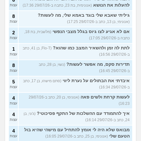
להעלות את הנושא
(אנונימית, בת 23, כתבה ב-29/07/26 17:36)
עצות
גיליתי שאבא שלי בוגד באמא שלי, מה לעשות?
8
(אנונימי, בן 13, כתב ב-29/07/26 17:25)
עצות
אם לא אגיע לצו גיוס בגלל מצבי הנפשי
(מלשבית, בת 18,
2
כתבה ב-29/07/26 17:05)
עצות
לתת לה זמן ולהשאיר המצב כמו שהוא?
(Flo-T, בן 41, כתב
1
ב-29/07/26 16:56)
עצות
תדירות סקס, מה אפשר לעשות?
(נשוי, בן 28, כתב
8
ב-29/07/26 16:45)
עצות
איבדתי את הבתולים על נערת ליווי
(סתם מישהו, בן 17, כתב
5
ב-29/07/26 16:34)
עצות
לעשות קרחת ולשים פאה
(אנונימי, בן 20, כתב ב-29/07/26
4
16:23)
עצות
איך להתמודד עם ההשלכות של התקף פסיכוטי?
(ג'וני, בן
4
24, כתב ב-29/07/26 16:14)
עצות
מבואס שלא היה לי אומץ להתחיל עם מישהי שהיא בול
4
הטעם שלי
(אנונימי, בן 25, כתב ב-29/07/26 16:05)
עצות