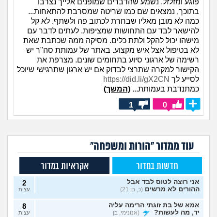
פוגע ומזלזל. נשמע שהדברים שמופנים אלייך נצרבו
בתוכך, נמצאים שם כמו שריטה שמסרבת להתאחות...
כמה לא מובן מאליו שבחרת לכתוב פה ולשתף. לא קל
להישאר לבד עם התחושות שמציפות. לעתים לדבר עם
מישהו יכול להקל ולתת כלים. מסיקה ממה שכתבת שאת
לא בטיפול אצל איש מקצוע. באתר של עמותת סה"ר יש
רשימה של ארגוני סיוע בתחומים שונים. מצרפת את
הקישור למקרה שתרצי לבדוק אם יש ארגון שתרגישי שיוכל
לסייע לך
https://did.li/gX2CN
כמתנדבת בעמותת...
(המשך)
1
0
עוד ממדור "הורות ומשפחה"
חדשות במדור
אקראיות במדור
אני רוצה לטוס לבד אבל
2
ההורים לא מרשים
(כ, בן 21)
עצות
אמא של בת זוגתי הרימה עליה
8
יד, מה לעשות?
(אנונימי, בן
עצות