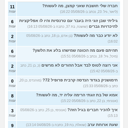
האם אח שלי מקנא/שונא את
8
חברה שלי חושבת שאני קמצן, מה לעשות?
11
אשתי?
(אורי, בן 33)
עצות
(ליאור, גיל: 23, נכתב ב-05/08/26 16:22)
עצות
הבת שלי מדוכדכת שאני ואביה
4
גיליתי שבן זוגי היה בעבר עם טרנסיות והיו לו אפליקציות
6
מבוגרים... איך מתמודדים?
(.,
עצות
בת 45)
להיכרויות גברים
(שושנה, בת 37, כתבה ב-05/08/26 16:13)
עצות
יש לי אפוטרופוס ואני לא מבין
5
לא יודע כבר מה לעשות?
(בן אדם, בן 18, כתב ב-05/08/26
2
למה
(זורו, בן 40)
עצות
16:02)
עצות
לא יודע מה לעשות יותר עם
5
תהיתם פעם מה הכוונה שמישהו בלע את הלשון?
6
המשפחה שלי
(יורם, בן 23)
עצות
(מיכל, גיל: 18, נכתב ב-05/08/26 15:51)
עצות
בן 10 לא רוצה שאנחנו ההורים
9
נהיה נוכחים במסיבת סיום של
אני רוצה לטוס לבד אבל ההורים לא מרשים
(כ, בן 21, כתב
2
עצות
הכיתה
(גורי, בן 42)
ב-05/08/26 15:42)
עצות
מה הסוד הזה שגורם לריח
7
חימושניק בגדוד הנדסה קרבית פרופיל 72?
(מוהנדס, בן 20,
0
הטוב להשאר בבגד לאורך זמן
עצות
כתב ב-05/08/26 15:33)
עצות
???
(מתלמדת, בת 50)
אמא של בת זוגתי הרימה עליה יד, מה לעשות?
איך לומר להורים שאני רוצה
8
9
להיות חילוני?
(אהרן, בן 17)
עצות
(אנונימי, בן 22, כתב ב-05/08/26 15:22)
עצות
איך להכיר חברים בגיל הזה?
עוד שאלות חדשות במדור
(אנונימי, בן 25, כתב ב-05/08/26
3
15:13)
עצות
שעת ארוחת ערב
(שואלת, בת 19, כתבה ב-04/08/26 13:14)
9