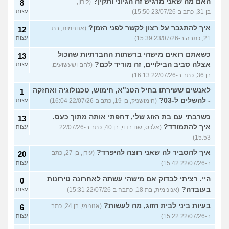
האם מה שאני מרגיש זה הגיוני ותקין?
(לירון,
8
בן 31, כתב ב-23/07/26 15:50)
עצות
איך להתגבר על רצון לקשר לפני הזמן?
(אנונימית, בת
12
21, כתבה ב-23/07/26 15:39)
עצות
כשאתם רואים מישהי ברשתות החברתיות שהכול
13
אצלה סביב הבילויים, זה מוריד לכם?
(לחם ושעשועים,
עצות
בן 36, כתב ב-22/07/26 16:13)
לאנשים ששירתו בחיל הטנ"א, חימוש, טכנולוגיה ואחזקה
1
- להשלים ל-03?
(חימושניק, בן 19, כתב ב-22/07/26 16:04)
עצות
כשרבתי עם בת הזוג שלי, דחפתי אותה מתוך כעס.
13
איך להתמודד?
(אלכס, שם בדוי, בן 40, כתב ב-22/07/26
עצות
15:53)
איך להסביר לה שאני רוצה להיפרד?
(עידן, בן 27, כתב
20
ב-22/07/26 15:42)
עצות
היי. רציתי לבדוק אם מישהי עשתה לאחרונה טירונות
0
בעובדה?
(אנונימית, בת 18, כתבה ב-22/07/26 15:31)
עצות
בעיות ביני לבית הזוג, מה לעשות?
(אנונימי, בן 24, כתב
6
ב-22/07/26 15:22)
עצות