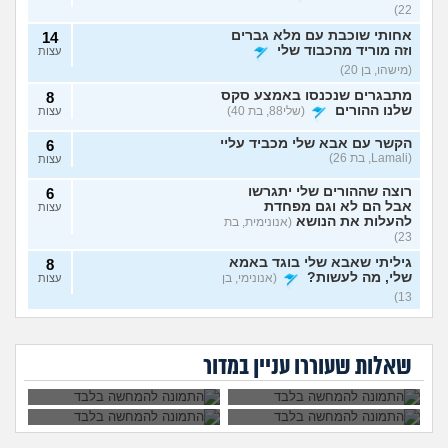
22)
אחותי שוכבת עם מלא גברים
14
וזה מוריד מהכבוד שלי
עצות
(מישהו, בן 20)
מתבגרים שנכנסו באמצע סקס
8
שלנו ההורים
(שלי88, בת 40)
עצות
הקשר עם אבא שלי מכביד עליי
6
(Lamali, בת 26)
עצות
רוצה שההורים שלי יתגרשו
6
אבל הם לא וגם מפחדת
עצות
להעלות את הנושא
(אנונימית, בת
23)
גיליתי שאבא שלי בוגד באמא
8
שלי, מה לעשות?
(אנונימי, בן
עצות
13)
אמא שלי פוגעת בי כי
אמא שלי לוחצת עליי
אני חושדת שאח שלי עומד
9
לא הבאתי עדיין ילדים
להתחתן בשידוך עם
להסתפח לכת
(Sister, בת
עצות
אמא שלי שונאת את
אני אובססיבית לאמא
לעולם. איך
כל אחת שיש לה
חברה שלי מה
שלי וזה חונק אותי
29)
להתמודד?
דופק, מה לעשות?
שאלות שעוררו עניין במדור
לעשות?
כבר
האם מה שאני מרגיש זה הגיוני
8
ותקין?
(לירון, בן 31)
עצות
חלום שחוזר על עצמו ילדים
4
שבאים לי בחלום, האם יש
עצות