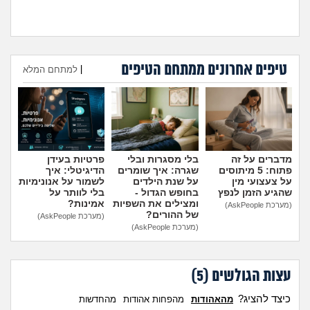
טיפים אחרונים ממתחם הטיפים
היועצת המליצה לשלוח את
עומדת להיות בפנימייה ויש לי
|
למתחם המלא
הבן שלי לפנימייה, לסמוך
חבר, אני יכולה להביא אותו
עליה?
(אמא מודאגת, בת
לחדר שלי?
(פנימיסטית
הוספת טיפ
35)
לעתיד, בת 16)
מדברים על זה
בלי מסגרות ובלי
פרטיות בעידן
פתוח: 5 מיתוסים
שגרה: איך שומרים
הדיגיטלי: איך
על צעצועי מין
על שנת הילדים
לשמור על אנונימיות
שהגיע הזמן לנפץ
בחופש הגדול -
בלי לוותר על
ומצילים את השפיות
אמינות?
(מערכת AskPeople)
של ההורים?
(מערכת AskPeople)
(מערכת AskPeople)
עצות הגולשים (
5
)
כיצד להציג?
מהאהודות
מהפחות אהודות
מהחדשות