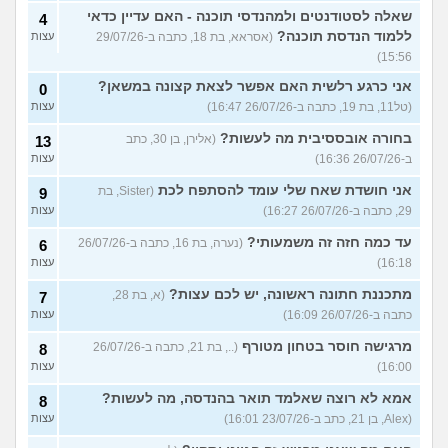
שאלה לסטודנטים ולמהנדסי תוכנה - האם עדיין כדאי
4
ללמוד הנדסת תוכנה?
(אסראא, בת 18, כתבה ב-29/07/26
עצות
15:56)
אני כרגע רלשית האם אפשר לצאת קצונה במשאן?
0
(טל11, בת 19, כתבה ב-26/07/26 16:47)
עצות
בחורה אובססיבית מה לעשות?
(אלירן, בן 30, כתב
13
ב-26/07/26 16:36)
עצות
אני חושדת שאח שלי עומד להסתפח לכת
(Sister, בת
9
29, כתבה ב-26/07/26 16:27)
עצות
עד כמה חזה זה משמעותי?
(נערה, בת 16, כתבה ב-26/07/26
6
16:18)
עצות
מתכננת חתונה ראשונה, יש לכם עצות?
(א, בת 28,
7
כתבה ב-26/07/26 16:09)
עצות
מרגישה חוסר בטחון מטורף
(.., בת 21, כתבה ב-26/07/26
8
16:00)
עצות
אמא לא רוצה שאלמד תואר בהנדסה, מה לעשות?
8
(Alex, בן 21, כתב ב-23/07/26 16:01)
עצות