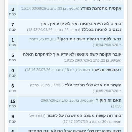
אקסית מתנהגת מוזר?
(אנונימי, בן 33, כתב ב-03/08/26 15:14)
3
עצות
בחיים לא הייתי בזוגיות ואני לא יודע איך. איך
7
נכנסים לזוגיות בכלל?
(דור, בן 25, כתב ב-29/07/26 18:43)
עצות
כדאי ללמוד הנהלת חשבונות בipc?
(lili, בת 25, כתבה
1
ב-29/07/26 18:34)
עצות
עובר תקופה קשה מיואש ולא יודע איך להיתקדם האלה
5
(אבי99, בן 22, כתב ב-29/07/26 18:25)
עצות
רכזת שירות ישיר
(אנונימית, בת 18, כתבה ב-29/07/26 18:16)
0
עצות
הקשר עם אבא שלי מכביד עליי
(Lamali, בת 26, כתבה
6
ב-29/07/26 18:05)
עצות
האם זה חוקי?
(אנונימית, בת 25, כתבה ב-29/07/26
15
17:56)
עצות
בחרדות קשות מעצם המחשבה על לעבוד
(בחורה של
9
חופש, בת 30, כתבה ב-29/07/26 17:47)
עצות
רוצה שההורים שלי יתגרשו אבל הם לא וגם מפחדת
6