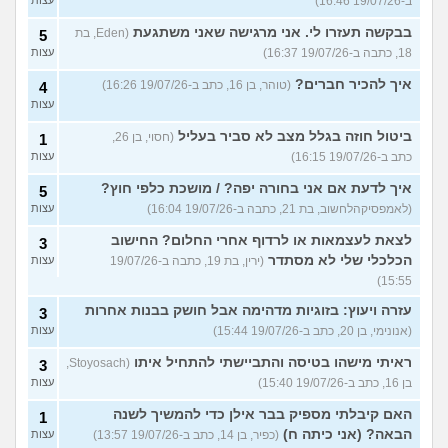
ב-19/07/26 16:46)
עצות
בבקשה תעזרו לי. אני מרגישה שאני משתגעת
(Eden, בת
5
18, כתבה ב-19/07/26 16:37)
עצות
איך להכיר חברים?
(טוהר, בן 16, כתב ב-19/07/26 16:26)
4
עצות
ביטול חוזה בגלל מצב לא סביר בעליל
(חסוי, בן 26,
1
כתב ב-19/07/26 16:15)
עצות
איך לדעת אם אני בחורה יפה? / מושכת כלפי חוץ?
5
(לאמפסיקהלחשוב, בת 21, כתבה ב-19/07/26 16:04)
עצות
לצאת לעצמאות או לרדוף אחרי החלום? החישוב
3
הכלכלי שלי לא מסתדר
(ירין, בת 19, כתבה ב-19/07/26
עצות
15:55)
עזרה ויעוץ: בזוגיות מדהימה אבל חושק בבנות אחרות
3
(אנונימי, בן 20, כתב ב-19/07/26 15:44)
עצות
ראיתי מישהו בטיסה והתביישתי להתחיל איתו
(Stoyosach,
3
בן 16, כתב ב-19/07/26 15:40)
עצות
האם קיבלתי מספיק בבר אילן כדי להמשיך לשנה
1
הבאה? (אני כיתה ח)
(כפיר, בן 14, כתב ב-19/07/26 13:57)
עצות