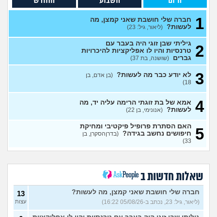
היום
השבוע
החודש
לעשות קרחת ולשים פאה
4
(אנונימי, בן 20)
עצות
1
חברה שלי חושבת שאני קמצן, מה
לעשות?
(ליאור, גיל: 23)
מבואס שלא היה לי אומץ
4
להתחיל עם מישהי שהיא בול
עצות
הטעם שלי
(אנונימי, בן 25)
גיליתי שבן זוגי היה בעבר עם
2
טרנסיות והיו לו אפליקציות להיכרויות
בחורה אובססיבית מה לעשות?
13
גברים
(שושנה, בת 37)
(אלירן, בן 30)
עצות
3
לא יודע כבר מה לעשות?
(בן אדם, בן
מתכננת חתונה ראשונה, יש
7
18)
לכם עצות?
(א, בת 28)
עצות
4
האם מה שאני מרגיש זה הגיוני
אמא של בת זוגתי הרימה עליה יד, מה
8
ותקין?
לעשות?
(לירון, בן 31)
(אנונימי, בן 22)
עצות
איך להתגבר על רצון לקשר
12
האם הסתרת פרופיל פיקטיבי ומחיקת
5
לפני הזמן?
(אנונימית, בת 21)
חיפושים נחשב בגידה?
עצות
(בדרןהסקרן, בן
33)
כשאתם רואים מישהי ברשתות
13
החברתיות שהכול אצלה סביב
עצות
הבילויים, זה מוריד לכם?
(לחם ושעשועים, בן 36)
שאלות חדשות ב
כשרבתי עם בת הזוג שלי,
13
דחפתי אותה מתוך כעס. איך
חברה שלי חושבת שאני קמצן, מה לעשות?
עצות
13
להתמודד?
(אלכס, שם בדוי, בן
(ליאור, גיל: 23, נכתב ב-05/08/26 16:22)
עצות
40)