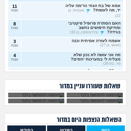
אמא של בת זוגתי הרימה עליה
11
יד, מה לעשות?
(אנונימי, בן
עצות
22)
האם הסתרת פרופיל פיקטיבי
8
ומחיקת חיפושים נחשב
עצות
בגידה?
(בדרןהסקרן, בן 33)
אשמח לעזרה אמיתית וכנה
3
(אנושי, בן 27)
עצות
מה אני עושה לא נכון שלא
4
מצליח לי במערכות יחסים?
עצות
(א׳, בת 26)
בת 28 ואף פעם לא הייתי
6
אבא של בעלי מסתכל
האם להתגרש בשביל
בזוגיות, האם לשקר על כך
עצות
עלי בצורה מחפיצה,
אהבה? או שזה רק
מה לעשות עם
הוא התאהב בבחורה
בדייט ראשון?
(רווקה, בת 28)
מה לעשות?
ריגוש?
העובדה שאשתי
אחרת, איך להגיב?
שאלות שעוררו עניין במדור
הרימה עליי ידיים?
אקסית מתנהגת מוזר?
(אנונימי,
3
בן 33)
עצות
בחיים לא הייתי בזוגיות ואני לא
7
יודע איך. איך נכנסים לזוגיות
עצות
בכלל?
(דור, בן 25)
השאלות הנצפות ה
יום
במדור
לתת לה זמן ולהשאיר המצב
1
כמו שהוא?
(Flo-T, בן 41)
עצות