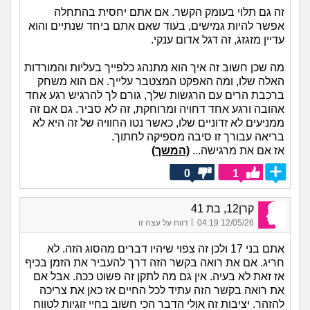
זה גם תלוי בעומק הקשר. אם אתם יחסית בהתחלה
אפשר להיות גמישים, בעוד שאם אתם ביחד שנתיים והוא
עדיין מזגזג, זה דגל אדום ענקי.
מה שכן חשוב זה איך הוא מתנהג כלפייך בעליות והמורדות
האלה שלו, ומה האפקט המצטבר עלייך. אם הוא משחק
ברכבת הרים עם הרגשות שלך, גורם לך להרגיש רגע אחד
אהובה ורגע אחד דחויה ומרוחקת, זה לא סביר. גם אם זה
ממניעים לא זדוניים שלו, כאשר נטו החוויה של זה היא לא
בריאה עבורך זו סיבה מספיקה לחתוך.
אז אם את מרגישה...
(המשך)
0
1
קרן12, בת 41
|
12/05/26 04:19
דווח על עצה זו
אתם בני 17 ולכן זה צפוי שיהיו דברים מהסוג הזה. לא
חריג. אם את רואה בקשר הזה דרך להעביר את הזמן בכיף
אז זאת לא בעיה. אין גם מה לתקן זה פשוט ככה. אבל אם
את רואה בקשר הזה עתיד לכל החיים אז כאן את צריכה
להזהר. יציבות זה אולי הדבר הכי חשוב בחיי זוגיות לטווח