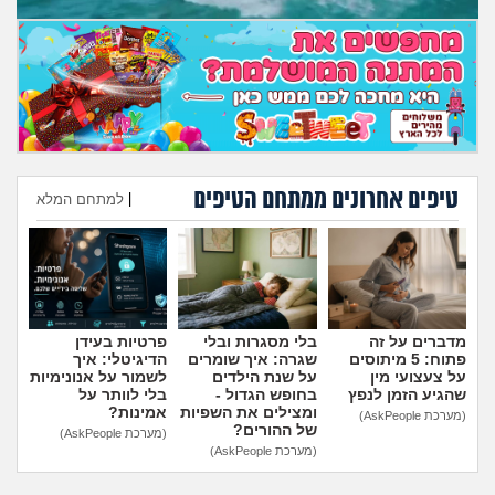
מה שעובר עליי
שומרים על הגוף
פיננסי וכלכלה
בין הסדינים
טיפים אחרונים ממתחם הטיפים
|
למתחם המלא
חיות מחמד
הוספת טיפ
יוקר המחיה
מדברים על זה
בלי מסגרות ובלי
פרטיות בעידן
גאווה
פתוח: 5 מיתוסים
שגרה: איך שומרים
הדיגיטלי: איך
על צעצועי מין
על שנת הילדים
לשמור על אנונימיות
שהגיע הזמן לנפץ
בחופש הגדול -
בלי לוותר על
ומצילים את השפיות
אמינות?
(מערכת AskPeople)
של ההורים?
(מערכת AskPeople)
(מערכת AskPeople)