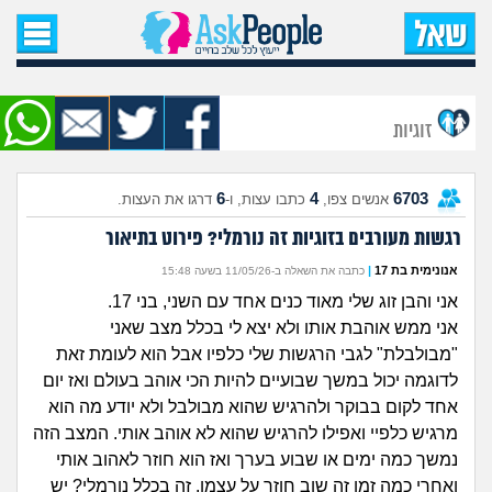
עמוד הבית
שאל שאלה
זוגיות
שאלות חדשות
6
4
6703
אנשים צפו,
כתבו עצות, ו-
דרגו את העצות.
שאלות שעוררו עניין
רגשות מעורבים בזוגיות זה נורמלי? פירוט בתיאור
עצות חדשות
אנונימית בת 17
|
כתבה את השאלה ב-11/05/26 בשעה 15:48
אני והבן זוג שלי מאוד כנים אחד עם השני, בני 17.
מה קורה כאן?
אני ממש אוהבת אותו ולא יצא לי בכלל מצב שאני
"מבולבלת" לגבי הרגשות שלי כלפיו אבל הוא לעומת זאת
מתחם הטיפים
לדוגמה יכול במשך שבועיים להיות הכי אוהב בעולם ואז יום
אחד לקום בבוקר ולהרגיש שהוא מבולבל ולא יודע מה הוא
מדורים
מרגיש כלפיי ואפילו להרגיש שהוא לא אוהב אותי. המצב הזה
נמשך כמה ימים או שבוע בערך ואז הוא חוזר לאהוב אותי
ואחרי כמה זמן זה שוב חוזר על עצמו. זה בכלל נורמלי? יש