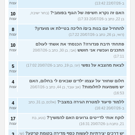
ב-22/07/26 13:42)
עצות
האם זה נקרא חשיפה של הגוף בפומבי?
(בחור ישיבה,
10
בן 22, כתב ב-20/07/26 17:33)
עצות
להתחיל עם בנות בים/ הליכה בטיילת או מועדון?
8
(רואי, בן 26, כתב ב-20/07/26 17:22)
עצות
פתחתי תיבת פנדורה? הכנסתי את אשתי לעולם
10
התכנים ועכשיו אני חושש
(אבי, בן 30, כתב ב-20/07/26
עצות
17:11)
לצאת מהצבא על נפשי
(יוני, בן 19, כתב ב-20/07/26 17:02)
5
עצות
חלום שחוזר על עצמו ילדים שבאים לי בחלום, האם
4
יש משמעות לחלומות?
(אב עובד, בן 44, כתב ב-20/07/26
עצות
16:53)
ללמוד סיעוד למטרת הגירה במצבי?
(אלכס, בן 31, כתב
4
ב-20/07/26 16:42)
עצות
לוקח אותי לדייטים גרועים האם להמשיך?
(נטע, בת
17
21, כתבה ב-20/07/26 16:31)
עצות
יש דרכים יצירתיות לעשות כסף מדירה בקומת קרקע?
(שי,
3