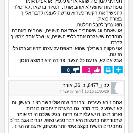
תמתיני לזמן כזה שהוא אדיש כלפייך או אפילו אומר
מפורשות שהוא לא אוהב אותך, ותטיחי בו שאת לא יכולה
להמשיך את הקשר כשהוא מרשה לעצמו לדבר אלייך
בצורה כזאת.
הוא צריך לקבל החלטה:
או שאתם זוג שאוהבים אחד את השנייה, ושמחים באהבה
הנהדרת שיש לכם אחד כלפי השנייה, או שכל אחד ממשיך
לדרכו.
אני מקווה בשבילך שהוא יתאפס על עצמו תהיו זוג כמו כל
הזוגות.
אבל אם לא, אז עם כל הצער, פרידה היא המוצא הנכון.
0
2
לבון_8477, בן 36, אורח
|
11/05/26 16:16
דווח על עצה זו
אתם נורא צעירים. ובהנחה שזה אולי קשר רציני ראשון, זה
לא נשמע לי כזה מוזר. גם במערכות יחסים בוגרות
וארוכות-טווח יש עליות ומורדות. בגיל שלכם הייתי אומר
שתנודתיות ברגשות היא דבר טבעי וצפוי. גברים אגב בד"כ
מתבגרים רגשית בקצב איטי יותר מנשים, אז גם זה הגיוני.