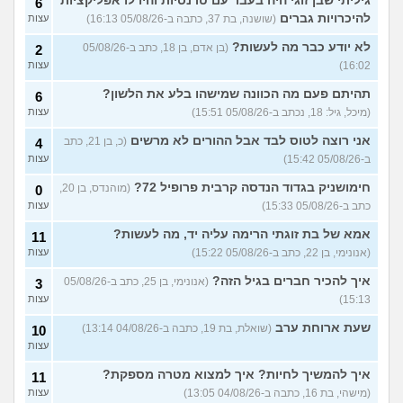
גיליתי שבן זוגי היה בעבר עם טרנסיות והיו לו אפליקציות
6
איך להסביר לה שאני רוצה
20
להיכרויות גברים
(שושנה, בת 37, כתבה ב-05/08/26 16:13)
עצות
להיפרד?
(עידן, בן 27)
עצות
לא יודע כבר מה לעשות?
(בן אדם, בן 18, כתב ב-05/08/26
2
בעיות ביני לבית הזוג, מה
6
לעשות?
(אנונימי, בן 24)
16:02)
עצות
עצות
לא משלמת בדייטים
תהיתם פעם מה הכוונה שמישהו בלע את הלשון?
(אלי, בן
9
6
עצות
29)
(מיכל, גיל: 18, נכתב ב-05/08/26 15:51)
עצות
יוצאת איתו היום לדייט ראשון
3
אני רוצה לטוס לבד אבל ההורים לא מרשים
(כ, בן 21, כתב
4
(אנונימית, בת 18)
עצות
ב-05/08/26 15:42)
עצות
להתחיל עם בנות בים/ הליכה
8
חימושניק בגדוד הנדסה קרבית פרופיל 72?
(מוהנדס, בן 20,
0
בטיילת או מועדון?
(רואי, בן
עצות
כתב ב-05/08/26 15:33)
עצות
26)
לוקח אותי לדייטים גרועים
אמא של בת זוגתי הרימה עליה יד, מה לעשות?
17
11
האם להמשיך?
(נטע, בת 21)
עצות
(אנונימי, בן 22, כתב ב-05/08/26 15:22)
עצות
איך להכיר חברים בגיל הזה?
עוד שאלות חדשות במדור
(אנונימי, בן 25, כתב ב-05/08/26
3
15:13)
עצות
שעת ארוחת ערב
(שואלת, בת 19, כתבה ב-04/08/26 13:14)
10
עצות
איך להמשיך לחיות? איך למצוא מטרה מספקת?
11
(מישהי, בת 16, כתבה ב-04/08/26 13:05)
עצות