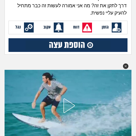
זוגיות
חיפוש שאלות
דרך לתקן את זה? מה אני אמורה לעשות זה כבר מתחיל
להעיק עליי נפשית.
|
היריון ולידה
הרשמה
התחברות
הזמן
דווח
עקוב
נהל
הורות ומשפחה
מתבגרים
מהבקו"ם... ועד מתי?!
לימודים וסטודנטים
עבודה וקריירה
חברים ואנשים
בית, שכנים ושותפים