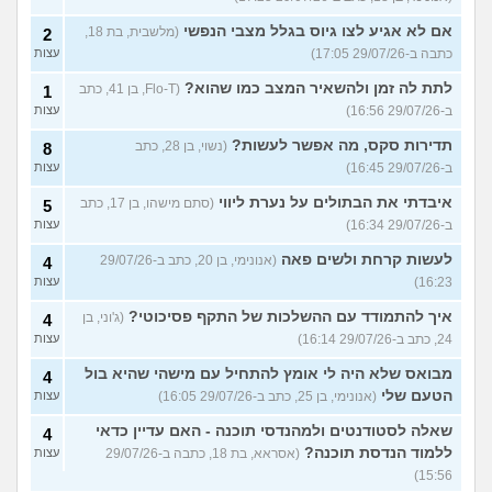
אם לא אגיע לצו גיוס בגלל מצבי הנפשי
(מלשבית, בת 18,
2
כתבה ב-29/07/26 17:05)
עצות
לתת לה זמן ולהשאיר המצב כמו שהוא?
(Flo-T, בן 41, כתב
1
ב-29/07/26 16:56)
עצות
תדירות סקס, מה אפשר לעשות?
(נשוי, בן 28, כתב
8
ב-29/07/26 16:45)
עצות
איבדתי את הבתולים על נערת ליווי
(סתם מישהו, בן 17, כתב
5
ב-29/07/26 16:34)
עצות
לעשות קרחת ולשים פאה
(אנונימי, בן 20, כתב ב-29/07/26
4
16:23)
עצות
איך להתמודד עם ההשלכות של התקף פסיכוטי?
(ג'וני, בן
4
24, כתב ב-29/07/26 16:14)
עצות
מבואס שלא היה לי אומץ להתחיל עם מישהי שהיא בול
4
הטעם שלי
(אנונימי, בן 25, כתב ב-29/07/26 16:05)
עצות
שאלה לסטודנטים ולמהנדסי תוכנה - האם עדיין כדאי
4
ללמוד הנדסת תוכנה?
(אסראא, בת 18, כתבה ב-29/07/26
עצות
15:56)