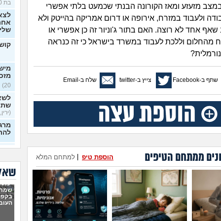
בת 30)
במצב מזעזע ומאז הקורונה הבנתי שכמעט בלתי אפשרי
לצא
בודה ולעבוד במזרח, אירופה או דרום אמריקה בהייטק ולא
אחרי
שאף אחד לא רוצה. האם בתור ג'וניור זה כן אפשרי או
שלי
 מהחלום וללכת לעבוד במשרד בישראל כי זה כנראה
קושי
נורמלית?
מישה
מזכ
שתף ב-Facebook
צייץ ב-twitter
שלח ב-Email
20)
לשא
שתי
(ירין, 
מרגי
להת
איך
נים ממתחם הטיפים
כפות
הוספת טיפ
|
למתחם המלא
בלי 
שאלו
20)
יכולי
ניסי
שמתי
לעב
בקפה
מרגי
העוב
22)
הכש