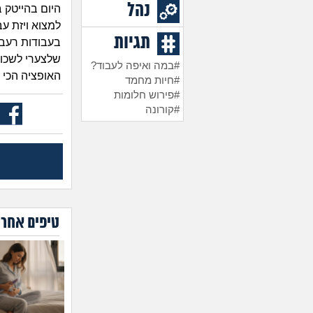
נהל
היום בהייטק 
למצוא ויזת ע
תגיות
בעבודות רעב 
שלצערי לשכוח
#במה ואיפה לעבוד?
האופציה הכי 
#חיות מחמד
#פירוש חלומות
#קורונה
טיפים אחרו