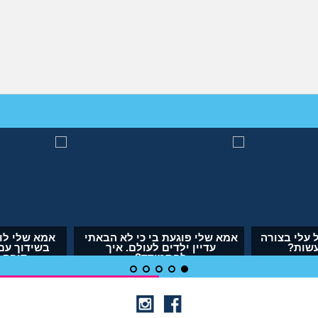
 או
אבא של בעלי מסתכל עלי בצורה
אמא שלי פוגעת בי כ
מחפיצה, מה לעשות?
עדיין ילדים לעו
להתמודד
(ליה, בת 27)
(אנונימית, בת 29)