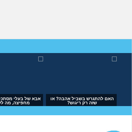
מה לעשות עם העובדה שאשתי
האם להתגרש בשביל אהבה?
הרימה עליי ידיים?
שזה רק ריגוש?
(אנונימי, בן 34)
(דנה, בת 35)