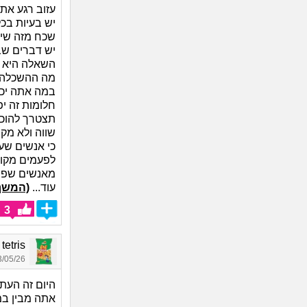
עזוב רגע את 
יש בעיות בכל
שכח מזה שיש
יש דברים שב
השאלה היא 
מה ההשכלה 
במה אתה יכו
חלומות זה יפ
תצטרך להוכי
שווה ולא מקו
כי אנשים שע
לפעמים מקומ
מאנשים שפחו
עוד...
(המשך
3
ark tetris
05/26 01:39
היום זה העתי
אתה מבין ב