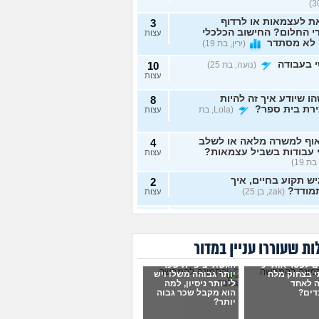
ת לעצמאות או לרדוף
3
 החלום? החישוב הכלכלי
עצות
 לא מסתדר
(ירין, בת 19)
 בעבודה
(נועה, בת 25)
10
עצות
ו שיודע איך זה להיות
8
ירת בית ספר?
(Lola, בת
עצות
וף למשרה מלאה או לשלב
4
 עבודות בשביל עצמאות?
עצות
בת 19)
ש תקוע בחיים, איך
2
מודד?
(zak, בן 25)
עצות
 לעשות כסף מתמונות של
7
 רגליים בצורה אנונימית
עצות
שיגלו אותי?
(אליס, בת
ת שעוררו עניין במדור
ם לפטר אותי כי
הגשתי ציפיית שכר
תי כמעט הכול בקשר
4
 בצחוק מלח
יותר גבוהה משלו ויש
ודה סלאש לימודים
עצות
 לאחד
לי יותר ניסיון, למה
שה שאין עתיד
(אנונימית, בת
דים?
הוא מקבל שכר גבוה
יותר?
רה מעשית לעבודה