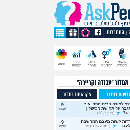
התחברות
|
פיננסי
בין
חיות
יוקר
גאווה
וכלכלה
הסדינים
מחמד
המחיה
ממדור "עבודה וקריירה"
דשות במדור
אקראיות במדור
י למורה בבית ספר. איך
9
גבר על תחושת הכישלון
עצות
ים?
(גידי, בן 40)
דות קשות מעצם המחשבה
9
עבוד
(בחורה של חופש,
עצות