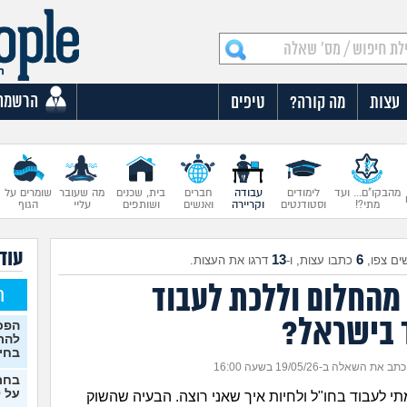
הרשמה
עצות
מה קורה?
טיפים
מהבקו"ם... ועד
לימודים
עבודה
חברים
בית, שכנים
מה שעובר
שומרים על
מתי?!
וסטודנטים
וקריירה
ואנשים
ושותפים
עליי
הגוף
עוד 
13
6
ים צפו,
כתבו עצות, ו-
דרגו את העצות.
מהחלום וללכת לעבוד
ח
בישראל?
הפכת
להת
בחי
כתב את השאלה ב-19/05/26 בשעה 16:00
בחר
על ל
תי לעבוד בחו"ל ולחיות איך שאני רוצה. הבעיה שהשוק