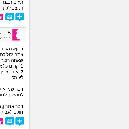
תיזום תבנה 
המצב לג'וניו
אחותופ
05/26 00:51
דווקא מאז הק
אתה יכול להי
שאתה רוצה ו
1. קודם כל אתה צריך עבודה שאפשר לעשות מרחוק...
2. אתה צרי
לעומק.
דבר שני, אתה
להמשיך לחפ
דבר אחרון, 
חולם לעבור ל