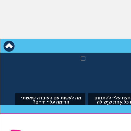
י לא הבאתי
אמא שלי לוחצת עליי להתחתן
לם. איך
בשידוך עם כל אחת שיש לה
?
דופק, מה לעשות?
(אריאל, בן 23)