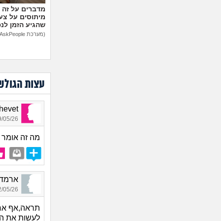
מיתוסים על צעצ
שהגיע הזמן לנ
(מערכת AskPeople)
עצות הגולש
Shalhevet
05/26 19:43
מה זה אומר 
ארמדיל_2294, בן
05/26 01:47
תראה,אף אחד
לעשות את ה