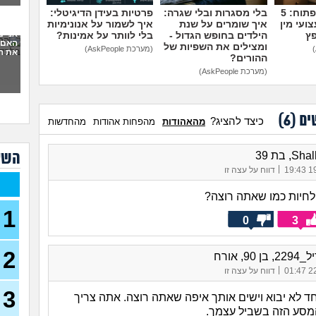
סוצי
מדברים על זה פתוח: 5
בלי מסגרות ובלי שגרה:
פרטיות בעידן הדיגיטלי:
(סטודנ
ועי מין
איך שומרים על שנת
איך לשמור על אנונימיות
אני 
פץ
הילדים בחופש הגדול -
בלי לוותר על אמינות?
האם 
ומצילים את השפיות של
עצמ
(מערכת AskPeople)
את ה
ההורים?
עבוד
(מערכת AskPeople)
תורי
23)
מכינ
ים (
6
)
כיצד להציג?
מהאהודות
מהפחות אהודות
מהחדשות
עבוד
השא
, בת 39
תורי
22)
|
19/
דווח על עצה זו
בת 26 מרגישה אבודה
לחיות כמו שאתה רוצה?
26)
1
קרי
0
3
(מתעני
2
מחפ
 90, אורח
למר
|
22/
דווח על עצה זו
לרופ
(מרפא
3
 לא יבוא וישים אותך איפה שאתה רוצה. אתה צריך
במה
מסע הזה בשביל עצמך.