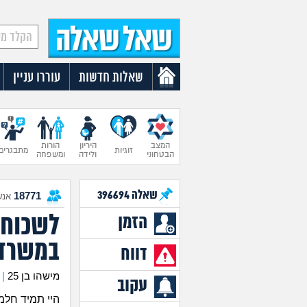
שאלות חדשות
עוררו עניין
המצב
היריון
הורות
זוגיות
מתבגרים
הבטחוני
ולידה
ומשפחה
שאלה
396694
18771
אנש
לשכוח 
הזמן
במשרד 
דווח
מישהו בן 25
|
עקוב
היי תמיד חלמ