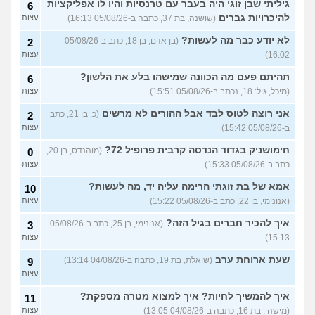
גיליתי שבן זוגי היה בעבר עם טרנסיות והיו לו אפליקציות
6
להיכרויות גברים
(שושנה, בת 37, כתבה ב-05/08/26 16:13)
עצות
מתלבטת לגבי שנה הבאה
5
עצות
(Girl, בת 17)
לא יודע כבר מה לעשות?
(בן אדם, בן 18, כתב ב-05/08/26
2
16:02)
עצות
סדרת ילדות שאני לא מצליח
4
למצוא
(יונתן, בן 18)
עצות
תהיתם פעם מה הכוונה שמישהו בלע את הלשון?
6
יש בנינו מתח אבל אני לא
6
(מיכל, גיל: 18, נכתב ב-05/08/26 15:51)
עצות
מצליחה להבין מה לעשות?
עצות
(לחוצה, בת 16)
אני רוצה לטוס לבד אבל ההורים לא מרשים
(כ, בן 21, כתב
2
ב-05/08/26 15:42)
עצות
הברזתי לעצמי או שהצלתי את
4
הכבוד שלי?
(כפיר, בן 14)
עצות
חימושניק בגדוד הנדסה קרבית פרופיל 72?
(מוהנדס, בן 20,
0
כתב ב-05/08/26 15:33)
עצות
עוד שאלות חדשות במדור
אמא של בת זוגתי הרימה עליה יד, מה לעשות?
10
(אנונימי, בן 22, כתב ב-05/08/26 15:22)
עצות
איך להכיר חברים בגיל הזה?
(אנונימי, בן 25, כתב ב-05/08/26
3
15:13)
עצות
שעת ארוחת ערב
(שואלת, בת 19, כתבה ב-04/08/26 13:14)
9
עצות
איך להמשיך לחיות? איך למצוא מטרה מספקת?
11
(מישהי, בת 16, כתבה ב-04/08/26 13:05)
עצות