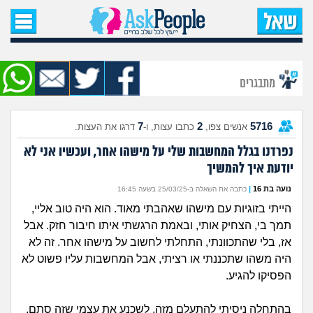
עמוד הבית
שאל שאלה
מתבגרים
שאלות חדשות
7
2
5716
אנשים צפו,
כתבו עצות, ו-
דרגו את העצות.
שאלות שעוררו עניין
נפרדנו בגלל המחשבות שלי על מישהו אחר, ועכשיו אני לא
יודעת איך להמשיך
עצות חדשות
נועה בת 16
|
כתבה את השאלה ב-25/03/25 בשעה 16:45
מה קורה כאן?
הייתי בזוגיות עם מישהו שאהבתי מאוד. הוא היה טוב אליי,
תמך בי, הצחיק אותי, ובאמת הרגשתי איתו חיבור חזק. אבל
מתחם הטיפים
אז, בלי שהתכוונתי, התחלתי לחשוב על מישהו אחר. זה לא
היה משהו שתכננתי או רציתי, אבל המחשבות עליו פשוט לא
הפסיקו להגיע.
מדורים
בהתחלה ניסיתי להתעלם מזה, לשכנע את עצמי שזה סתם,