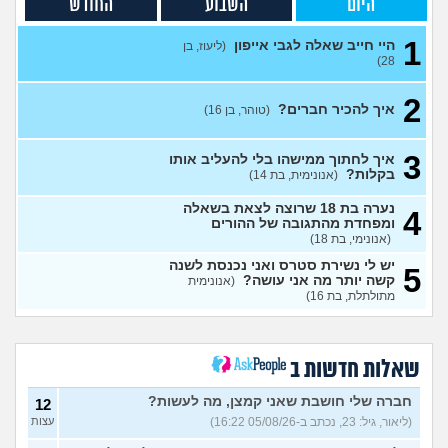
היום
השבוע
החודש
יכול להועיל?
(Eros, בן 40)
בת 16, והשיער שלי ממש נושר
7
1
ואני לא יודעת מה לעשות?
היי חייב שאלה לגבי אייפון
עצות
(ליעוז, בן
28)
(אליאנה, בת 16)
מה לעשות בנוגע לספר שלי?
3
2
(בדוי, בן 17)
עצות
איך להכיר חברים?
(טוהר, בן 16)
אין לי על מה לדבר אני מרגישה
5
לא מעניינת
(ילדה, בת 16)
עצות
3
איך לחתוך ממישהו בלי להעליב אותו
בקלות?
(אנונימית, בת 14)
בקרת הורים בגלישה
(Rin, בת
3
17)
עצות
נערה בת 18 שרוצה לצאת בשאלה
4
ומפחדת מהתגובה של ההורים
נשארתי לבד בעולם
(ליאן, בת 13)
3
(אנונימי, בת 18)
עצות
יש לי נשירת סטרס ואני נכנסת לשנה
5
רוצה להיות מבין האנשים
קשה יותר מה אני עושה?
(אנונימית
1
היפים בעולם
מתולתלת, בת 16)
(היי, בן 20)
עצות
אני מבית חרדי ויש לי חבר, איך
3
להפטר מרגשות אשם?
עצות
(מבולבלת בת 17, בת 17)
שאלות חדשות ב
חרדי שרוצה להיות חילוני איך
7
לומר להורים?
(אהרן, בן 16)
עצות
חברה שלי חושבת שאני קמצן, מה לעשות?
12
(ליאור, גיל: 23, נכתב ב-05/08/26 16:22)
עצות
מתמטיקה בגרות ומגן
(אנןנימי,
5
בת 17)
עצות