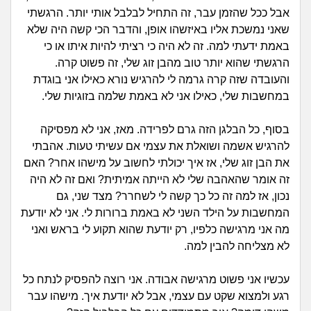
זוגיות
חיפוש שאלות
אבל ככל שהזמן עבר, זה התחיל לבלבל אותי יותר. הרגשתי
|
שאני נמשכת אליו באיזשהו אופן, והדבר הכי קשה היה שלא
היריון ולידה
הרשמה
התחברות
באמת ידעתי למה. זה לא היה כי רציתי להיות איתו או כי
הרגשתי שהוא יותר טוב מהבן זוג שלי, זה פשוט קרה.
הורות ומשפחה
והעובדה שזה קרה גרמה לי להרגיש נורא כאילו אני בוגדת
במחשבות שלי, כאילו אני לא באמת שלמה בזוגיות שלי.
מתבגרים
בסוף, כל הבלגן הזה גרם לפרידה. מאז, אני לא מפסיקה
מהבקו"ם... ועד מתי?!
להרגיש אשמה ושואלת את עצמי אם עשיתי טעות. אהבתי
את הבן זוג שלי, אז איך יכולתי לחשוב על מישהו אחר? האם
לימודים וסטודנטים
זה אומר שהאהבה שלי לא הייתה אמיתית? ואם זה לא היה
נכון, אז למה זה כל כך קשה לי לשחרר? מצד שני, גם
עבודה וקריירה
המחשבות על הילד השני לא באמת ברורות לי. אני לא יודעת
מה אני מרגישה כלפיו, רק יודעת שהוא תקוע לי בראש ואני
לא מצליחה להבין למה.
חברים ואנשים
עכשיו אני פשוט מרגישה אבודה. אני רוצה להפסיק לנתח כל
בית, שכנים ושותפים
רגע ולמצוא שקט עם עצמי, אבל לא יודעת איך. מישהו עבר