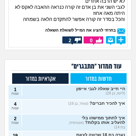
לא יש הרבה אחרים
לגבי השני את בן אדם זה קורה כנראה ההאבה לאקס לא
היתה מאה אחוז
והכל בסדר זה קורה אפשר להתקדם הלאה בשמחה
בחרתי להציג את המייל לשואלת השאלה
2
0
עוד ממדור "מתבגרים"
חדשות במדור
אקראיות במדור
היי חייב שאלה לגבי אייפון
1
(ליעוז, בן 28)
עצות
איך להכיר חברים?
(טוהר, בן 16)
4
עצות
איך לחתוך ממישהו בלי
2
להעליב אותו בקלות?
(אנונימית,
עצות
בת 14)
נערה בת 18 שרוצה לצאת
19