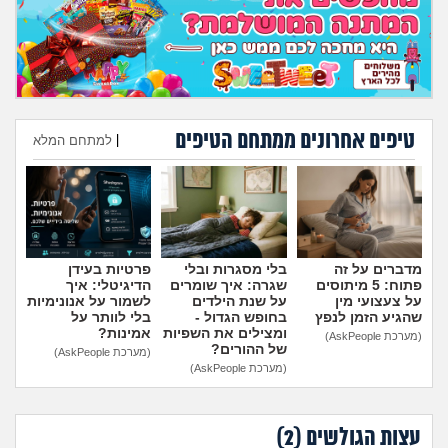
טיפים אחרונים ממתחם הטיפים
|
למתחם המלא
הוספת טיפ
מדברים על זה
בלי מסגרות ובלי
פרטיות בעידן
פתוח: 5 מיתוסים
שגרה: איך שומרים
הדיגיטלי: איך
על צעצועי מין
על שנת הילדים
לשמור על אנונימיות
שהגיע הזמן לנפץ
בחופש הגדול -
בלי לוותר על
ומצילים את השפיות
אמינות?
(מערכת AskPeople)
של ההורים?
(מערכת AskPeople)
(מערכת AskPeople)
עצות הגולשים (
2
)