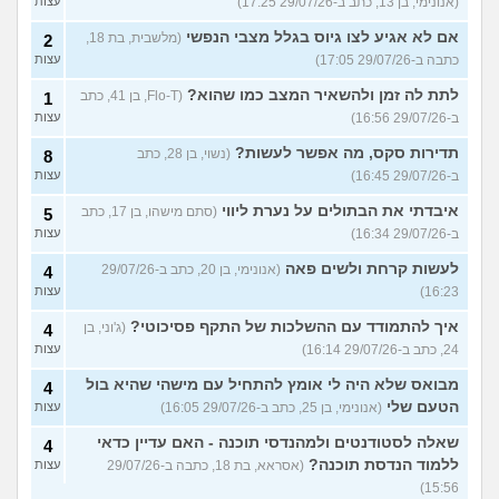
(אנונימי, בן 13, כתב ב-29/07/26 17:25)
עצות
אם לא אגיע לצו גיוס בגלל מצבי הנפשי
(מלשבית, בת 18,
2
כתבה ב-29/07/26 17:05)
עצות
לתת לה זמן ולהשאיר המצב כמו שהוא?
(Flo-T, בן 41, כתב
1
ב-29/07/26 16:56)
עצות
תדירות סקס, מה אפשר לעשות?
(נשוי, בן 28, כתב
8
ב-29/07/26 16:45)
עצות
איבדתי את הבתולים על נערת ליווי
(סתם מישהו, בן 17, כתב
5
ב-29/07/26 16:34)
עצות
לעשות קרחת ולשים פאה
(אנונימי, בן 20, כתב ב-29/07/26
4
16:23)
עצות
איך להתמודד עם ההשלכות של התקף פסיכוטי?
(ג'וני, בן
4
24, כתב ב-29/07/26 16:14)
עצות
מבואס שלא היה לי אומץ להתחיל עם מישהי שהיא בול
4
הטעם שלי
(אנונימי, בן 25, כתב ב-29/07/26 16:05)
עצות
שאלה לסטודנטים ולמהנדסי תוכנה - האם עדיין כדאי
4
ללמוד הנדסת תוכנה?
(אסראא, בת 18, כתבה ב-29/07/26
עצות
15:56)