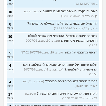
ב-22/07/26 13:42)
עצות
האם זה נקרא חשיפה של הגוף בפומבי?
(בחור ישיבה,
10
בן 22, כתב ב-20/07/26 17:33)
עצות
להתחיל עם בנות בים/ הליכה בטיילת או מועדון?
8
(רואי, בן 26, כתב ב-20/07/26 17:22)
עצות
פתחתי תיבת פנדורה? הכנסתי את אשתי לעולם
10
התכנים ועכשיו אני חושש
(אבי, בן 30, כתב ב-20/07/26
עצות
17:11)
לצאת מהצבא על נפשי
(יוני, בן 19, כתב ב-20/07/26 17:02)
5
עצות
חלום שחוזר על עצמו ילדים שבאים לי בחלום, האם
4
יש משמעות לחלומות?
(אב עובד, בן 44, כתב ב-20/07/26
עצות
16:53)
ללמוד סיעוד למטרת הגירה במצבי?
(אלכס, בן 31, כתב
4
ב-20/07/26 16:42)
עצות
לוקח אותי לדייטים גרועים האם להמשיך?
(נטע, בת
17
21, כתבה ב-20/07/26 16:31)
עצות
יש דרכים יצירתיות לעשות כסף מדירה בקומת קרקע?
(שי,