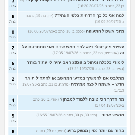
3
בן 23, כתב ב-20/07/26 16:20)
עצות
למה אני כל כך חרדתית כלפי העתיד?
(ירין, בת 19, כתבה
6
ב-20/07/26 16:09)
עצות
מיוני אשכול התעופה
(ככככ, בן 18, כתב ב-20/07/26 16:00)
0
עצות
עשיתי מיקרובליידינג לפני חמש שנים ואני מתחרטת על
2
זה
(אנונימית, בת 23, כתבה ב-19/07/26 17:35)
עצות
לימודי כלכלה וניהול ב-2026 האם יהיה לי עתיד בזה?
5
(כפיר, בן 23, כתב ב-19/07/26 17:24)
עצות
מתלבט אם להמשיך במדעי המחשב או להתחיל תואר
2
חדש – אשמח לעצה אמיתית
(מדמח, בן 21, כתב ב-19/07/26
עצות
17:13)
מה הדרך הכי טובה ללמוד למבחן?
(אודי, בן 20, כתב
4
ב-19/07/26 17:04)
עצות
מרגיש אבוד...
(בדוי 30, בן 30, כתב ב-19/07/26 16:55)
5
עצות
בחור עם יותר נסיון מנשק גרוע
(היוש, בת 29, כתבה
6