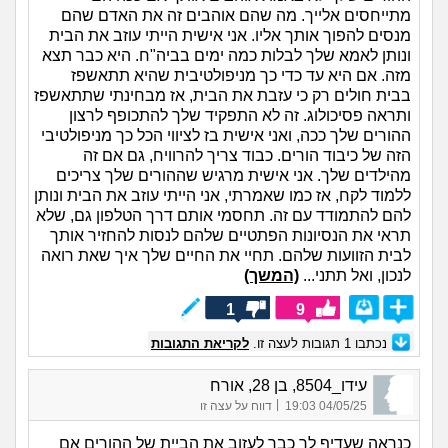
מתייחסים אלייך. מה שהם אוהבים זה את האדם שהם
מנסים להפוך אותך אליו. אני אישית הייתי עוזב את הבית
ונותן לאמא שלך לבלות כמה ימים בביה"ח. היא כבר תצא
מזה. אם היא עד כדי כך מניפולטיבית שהיא תתאשפז
בבית חולים רק כי עזבת את הבית, אז מבחינתי שתתאשפז
ותראה פסיכולוג. זה לא התפקיד שלך להתכופף לרצון
ההורים שלך ככה, ואני אישית בז לציווי הכל כך מניפולטיבי
הזה של כיבוד הורים. כבוד צריך להרוויח, גם אם זה
מהילדים שלך. אני אישית מרגיש שההורים שלך צריכים
ללמוד לקח, אז כמו שאמרתי, אני הייתי עוזב את הבית ונותן
להם להתמודד עם זה. תחסמי אותם דרך הטלפון גם, שלא
תראי את הנסיונות הפתטיים שלהם לנסות להחזיר אותך
לבית הזוועות שלהם. תחיי את החיים שלך איך שאת רואה
לנכון, ואל תתני...
(המשך)
1
9
נכתבו
1
תגובות לעצה זו.
לקריאת התגובות
עידו_8504, בן 28, אורח
|
04/05/25 19:03
דווח על עצה זו
כנראה שעדיף לך כבר לעזוב את הביית של ההורים אם