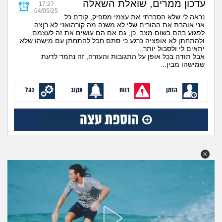
עדכון ממרים, שואלת השאלה
מה שעובר עליי
17:27
04/05/25
נראה לי שלא הסברתי את עצמי מספיק, קודם כל
אני אוהבת את ההורים שלי לא משנה מה קורהואני לא רןצה
שומרים על הגוף
לפגוע בהם בשום מצב. כן, גם אם הם עושים את זה לעצמם.
ולהתחתן לא אופציה כרגע כי סתם חבל להתחתן עם מישהו שלא
יתאים לי ולסבול יותר...
פיננסי וכלכלה
אבל תודה בכל אופן על התגובות והעזרה, זה נחמד לדעת
שמישהו מבין...
בין הסדינים
הזמן
דווח
עקוב
נהל
חיות מחמד
יוקר המחיה
גאווה