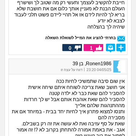
חייבת להקשיב לעצמך ותעשי רק מה שטוב לך ושישרף
העולם הבנת לא מעניין אותך כלום אם את חושבת שלא
בריא לך להיות לידם אז אל תהיי ליידם פשוט תלכי לעבוד
לצבא לא יודע
שיהיה לך בהצלחה
בחרתי להציג את המייל לשואלת השאלה
0
1
Ronen1986, בן 39
|
04/05/25 23:20
דווח על עצה זו
אין שום סיבה שתמשיכי לחיות ככה
אני חושב שאת צריכה לשוחח איתם שיחה אישית
להסביר להם שאת כבר לא ילדה קטנה
להסביר להם שאת אוהבת אותם אבל יש לך חרדות
מההתנהגות שלהם אלייך
ותנסו למצוא פתרון איך לחיות יחד בבית - במיוחד אם את
מסבירה להם
שאת על סף עזיבה ואת לא עושה את זה רק בשבילם.
אגב - את באמת אמורה להתחתן בקרוב לא ?! זה אמור
לפתור את רוב העניין הזה.