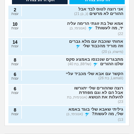
אני רוצה לטוס לבד אבל
2
ההורים לא מרשים
(כ, בן 21)
עצות
אמא של בת זוגתי הרימה עליה
10
יד, מה לעשות?
(אנונימי, בן
עצות
22)
אחותי שוכבת עם מלא גברים
14
וזה מוריד מהכבוד שלי
עצות
(מישהו, בן 20)
מתבגרים שנכנסו באמצע סקס
8
שלנו ההורים
(שלי88, בת 40)
עצות
הקשר עם אבא שלי מכביד עליי
6
(Lamali, בת 26)
עצות
רוצה שההורים שלי יתגרשו
6
אבל הם לא וגם מפחדת
עצות
להעלות את הנושא
(אנונימית, בת
23)
גיליתי שאבא שלי בוגד באמא
8
שלי, מה לעשות?
(אנונימי, בן
עצות
13)
אמא שלי פוגעת בי כי
אמא שלי לוחצת עליי
אני חושדת שאח שלי עומד
9
לא הבאתי עדיין ילדים
להתחתן בשידוך עם
להסתפח לכת
(Sister, בת
עצות
אמא שלי שונאת את
אני אובססיבית לאמא