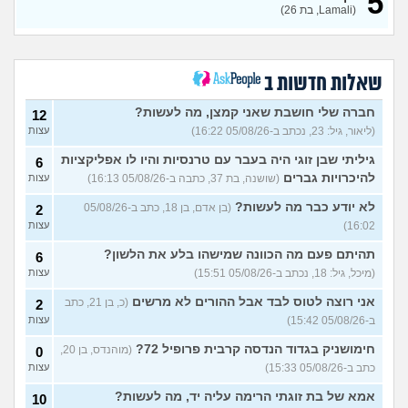
5
נערה בת 18 שרוצה לצאת
19
(Lamali, בת 26)
בשאלה ומפחדת מהתגובה של
עצות
ההורים
(אנונימי, בת 18)
סבתא אהובה, בודדה
4
ומשתוללת
(רק נכד, בן 28)
עצות
שאלות חדשות ב
האם אח שלי מקנא/שונא את
8
חברה שלי חושבת שאני קמצן, מה לעשות?
12
אשתי?
(אורי, בן 33)
עצות
(ליאור, גיל: 23, נכתב ב-05/08/26 16:22)
עצות
הבת שלי מדוכדכת שאני ואביה
4
גיליתי שבן זוגי היה בעבר עם טרנסיות והיו לו אפליקציות
6
מבוגרים... איך מתמודדים?
(.,
עצות
בת 45)
להיכרויות גברים
(שושנה, בת 37, כתבה ב-05/08/26 16:13)
עצות
יש לי אפוטרופוס ואני לא מבין
5
לא יודע כבר מה לעשות?
(בן אדם, בן 18, כתב ב-05/08/26
2
למה
(זורו, בן 40)
עצות
16:02)
עצות
לא יודע מה לעשות יותר עם
5
תהיתם פעם מה הכוונה שמישהו בלע את הלשון?
6
המשפחה שלי
(יורם, בן 23)
עצות
(מיכל, גיל: 18, נכתב ב-05/08/26 15:51)
עצות
בן 10 לא רוצה שאנחנו ההורים
9
נהיה נוכחים במסיבת סיום של
אני רוצה לטוס לבד אבל ההורים לא מרשים
(כ, בן 21, כתב
2
עצות
הכיתה
(גורי, בן 42)
ב-05/08/26 15:42)
עצות
מה הסוד הזה שגורם לריח
7
חימושניק בגדוד הנדסה קרבית פרופיל 72?
(מוהנדס, בן 20,
0
הטוב להשאר בבגד לאורך זמן
עצות
כתב ב-05/08/26 15:33)
עצות
???
(מתלמדת, בת 50)
אמא של בת זוגתי הרימה עליה יד, מה לעשות?
איך לומר להורים שאני רוצה
10
9