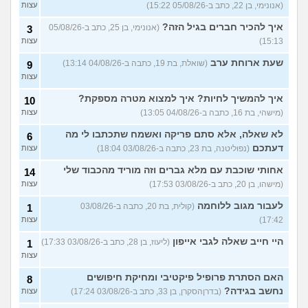
להיות חילוני?
(אהרן, בן 17)
עצות
(אנונימי, בן 22, כתב ב-05/08/26 15:22)
עצות
איך להכיר חברים בגיל הזה?
עוד שאלות חדשות במדור
(אנונימי, בן 25, כתב ב-05/08/26
3
15:13)
עצות
שעת ארוחת ערב
(שואלת, בת 19, כתבה ב-04/08/26 13:14)
9
עצות
איך להמשיך לחיות? איך למצוא מטרה מספקת?
10
(מישהי, בת 16, כתבה ב-04/08/26 13:05)
עצות
לא שאלה, אלא סתם פריקה ואשמח שתכתבו לי מה
6
דעתכם
(נפוליטנה, בת 23, כתבה ב-03/08/26 18:04)
עצות
אחותי שוכבת עם מלא גברים וזה מוריד מהכבוד שלי
14
(מישהו, בן 20, כתב ב-03/08/26 17:53)
עצות
לעבור מגוב ללוחמה
(קולית, בת 20, כתבה ב-03/08/26
1
17:42)
עצות
היי חייב שאלה לגבי אייפון
(ליעוז, בן 28, כתב ב-03/08/26 17:33)
1
עצות
האם הסתרת פרופיל פיקטיבי ומחיקת חיפושים
8
נחשב בגידה?
(בדרןהסקרן, בן 33, כתב ב-03/08/26 17:24)
עצות