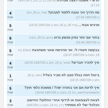
חדש – אשמח לעצה אמיתית
(מדמח, בן 21, כתב ב-19/07/26
עצות
17:13)
מה הדרך הכי טובה ללמוד למבחן?
(אודי, בן 20, כתב
4
ב-19/07/26 17:04)
עצות
מרגיש אבוד...
(בדוי 30, בן 30, כתב ב-19/07/26 16:55)
5
עצות
בחור עם יותר נסיון מנשק גרוע
(היוש, בת 29, כתבה
6
ב-19/07/26 16:46)
עצות
בבקשה תעזרו לי. אני מרגישה שאני משתגעת
(Eden, בת
5
18, כתבה ב-19/07/26 16:37)
עצות
איך להכיר חברים?
(טוהר, בן 16, כתב ב-19/07/26 16:26)
4
עצות
ביטול חוזה בגלל מצב לא סביר בעליל
(חסוי, בן 26,
1
כתב ב-19/07/26 16:15)
עצות
איך לדעת אם אני בחורה יפה? / מושכת כלפי חוץ?
5
(לאמפסיקהלחשוב, בת 21, כתבה ב-19/07/26 16:04)
עצות
לצאת לעצמאות או לרדוף אחרי החלום? החישוב
3
הכלכלי שלי לא מסתדר
(ירין, בת 19, כתבה ב-19/07/26
עצות