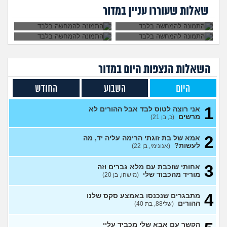
לעולם. איך
כל אחת שיש לה
חברה שלי מה
שלי וזה חונק אותי
29)
להתמודד?
דופק, מה לעשות?
שאלות שעוררו עניין במדור
לעשות?
כבר
האם מה שאני מרגיש זה הגיוני
8
ותקין?
(לירון, בן 31)
עצות
חלום שחוזר על עצמו ילדים
4
שבאים לי בחלום, האם יש
עצות
משמעות לחלומות?
(אב
השאלות הנצפות ה
יום
במדור
עובד, בן 44)
כמות אורחים לחתונה
8
היום
השבוע
החודש
עצות
(אנונימי, בן 28)
האם גם אתם חוויתם התעללות
5
1
אני רוצה לטוס לבד אבל ההורים לא
מההורים?
(דיוויד, בן 22)
עצות
מרשים
(כ, בן 21)
אני אבוד, מה אני צריך
2
2
לעשות?
(addd, בן 21)
אמא של בת זוגתי הרימה עליה יד, מה
עצות
לעשות?
(אנונימי, בן 22)
איפה אני? לא רואים אותי?
3
(אנונימית, בת 18)
עצות
3
אחותי שוכבת עם מלא גברים וזה
מוריד מהכבוד שלי
(מישהו, בן 20)
איך אני אמורה להתמודד עם
7
המצב?
(אנונימית, בת 21)
עצות
4
מתבגרים שנכנסו באמצע סקס שלנו
אני רוצה לנתק איתו קשר ולא
ההורים
6
(שלי88, בת 40)
מצליחה לעשות את זה
(MAJA,
עצות
בת 28)
הקשר עם אבא שלי מכביד עליי