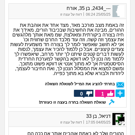
---_2434, בן 35, אורח
|
25/05/25 06:24
דווח על עצה זו
זה באמת מצב מורכב מאד, מצד אחד את אוהבת את
ההורים, מבינה את החשיבות שבכיבוד הורים, מאידך את
חיה בצורה ביקורתית ומאולצת, שמ מאת אותך מלהגשים
את עצמך וזה קשה. וזה עוד מלבד החרם שחווית וכו'
אני לא חושב שאפשר לומר לך בצורה חד משמעית לעשות
צעדים קיצוניים. אבל כן ללמוד להכיר את עצמך, לנסות
לעשות דברים קטנים שיתנו לך יותר מרחב, שיאפשרו לך
ללמוד מה נכון לך לאו דווקא בהקשר למערכת החרדית
הסיסטמטית אך לא מתוך אנטי או דווקא פשוט מתוכך.
ומשם למצוא את המסלול הנכון לך, ואת החיבור לעצמך,
ליהדות ולבורא שלא בא מתוך כפייה.
בחרתי להציג את המייל לשואלת השאלה
0
1
שואלת השאלה בחרה בעצה זו כעוזרת!
דניאל, בן 33
|
04/05/25 17:05
דווח על עצה זו
ההורים שלך לא באמת אוהבים אותך אם ככה הם