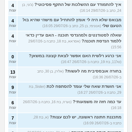
איך להתמודד עם ההשלכות של התקף פסיכוטי?
(ג'וני, בן
4
24, כתב ב-29/07/26 16:14)
עצות
מבואס שלא היה לי אומץ להתחיל עם מישהי שהיא בול
4
הטעם שלי
(אנונימי, בן 25, כתב ב-29/07/26 16:05)
עצות
שאלה לסטודנטים ולמהנדסי תוכנה - האם עדיין כדאי
4
ללמוד הנדסת תוכנה?
(אסראא, בת 18, כתבה ב-29/07/26
עצות
15:56)
אני כרגע רלשית האם אפשר לצאת קצונה במשאן?
0
(טל11, בת 19, כתבה ב-26/07/26 16:47)
עצות
בחורה אובססיבית מה לעשות?
(אלירן, בן 30, כתב
13
ב-26/07/26 16:36)
עצות
אני חושדת שאח שלי עומד להסתפח לכת
(Sister, בת
9
29, כתבה ב-26/07/26 16:27)
עצות
עד כמה חזה זה משמעותי?
(נערה, בת 16, כתבה ב-26/07/26
6
16:18)
עצות
מתכננת חתונה ראשונה, יש לכם עצות?
(א, בת 28,
7
כתבה ב-26/07/26 16:09)
עצות