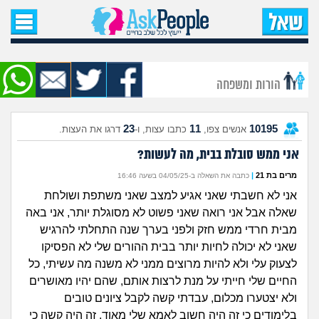
עמוד הבית
שאל שאלה
הורות ומשפחה
שאלות חדשות
23
11
10195
אנשים צפו,
כתבו עצות, ו-
דרגו את העצות.
שאלות שעוררו עניין
אני ממש סובלת בבית, מה לעשות?
עצות חדשות
מרים בת 21
|
כתבה את השאלה ב-04/05/25 בשעה 16:46
אני לא חשבתי שאני אגיע למצב שאני משתפת ושולחת
מה קורה כאן?
שאלה אבל אני רואה שאני פשוט לא מסוגלת יותר, אני באה
מבית חרדי ממש חזק ולפני בערך שנה התחלתי להרגיש
מתחם הטיפים
שאני לא יכולה לחיות יותר בבית ההורים שלי לא הפסיקו
לצעוק עלי ולא להיות מרוצים ממני לא משנה מה עשיתי, כל
מדורים
החיים שלי חייתי על מנת לרצות אותם, שהם יהיו מאושרים
ולא יצטערו מכלום, עבדתי קשה לקבל ציונים טובים
בלימודים כי זה היה חשוב לאמא שלי מאוד, זה היה קשה כי