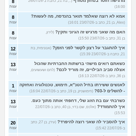
מרגישה חוסר בטחון מטורף
(.., בת 21, כתבה ב-26/07/26
8
16:00)
עצות
אמא לא רוצה שאלמד תואר בהנדסה, מה לעשות?
8
(Alex, בן 21, כתב ב-23/07/26 16:01)
עצות
האם מה שאני מרגיש זה הגיוני ותקין?
(לירון,
8
בן 31, כתב ב-23/07/26 15:50)
עצות
איך להתגבר על רצון לקשר לפני הזמן?
(אנונימית, בת
12
21, כתבה ב-23/07/26 15:39)
עצות
כשאתם רואים מישהי ברשתות החברתיות שהכול
13
אצלה סביב הבילויים, זה מוריד לכם?
(לחם ושעשועים,
עצות
בן 36, כתב ב-22/07/26 16:13)
לאנשים ששירתו בחיל הטנ"א, חימוש, טכנולוגיה ואחזקה
1
- להשלים ל-03?
(חימושניק, בן 19, כתב ב-22/07/26 16:04)
עצות
כשרבתי עם בת הזוג שלי, דחפתי אותה מתוך כעס.
13
איך להתמודד?
(אלכס, שם בדוי, בן 40, כתב ב-22/07/26
עצות
15:53)
איך להסביר לה שאני רוצה להיפרד?
(עידן, בן 27, כתב
20
ב-22/07/26 15:42)
עצות