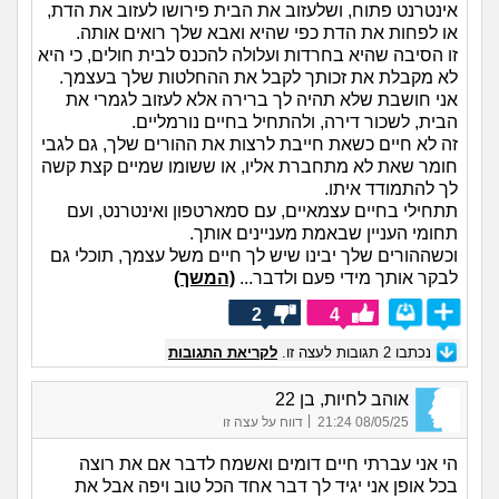
אינטרנט פתוח, ושלעזוב את הבית פירושו לעזוב את הדת,
או לפחות את הדת כפי שהיא ואבא שלך רואים אותה.
זו הסיבה שהיא בחרדות ועלולה להכנס לבית חולים, כי היא
לא מקבלת את זכותך לקבל את ההחלטות שלך בעצמך.
אני חושבת שלא תהיה לך ברירה אלא לעזוב לגמרי את
הבית, לשכור דירה, ולהתחיל בחיים נורמליים.
זה לא חיים כשאת חייבת לרצות את ההורים שלך, גם לגבי
חומר שאת לא מתחברת אליו, או ששומו שמיים קצת קשה
לך להתמודד איתו.
תתחילי בחיים עצמאיים, עם סמארטפון ואינטרנט, ועם
תחומי העניין שבאמת מעניינים אותך.
וכשההורים שלך יבינו שיש לך חיים משל עצמך, תוכלי גם
לבקר אותך מידי פעם ולדבר...
(המשך)
2
4
נכתבו
2
תגובות לעצה זו.
לקריאת התגובות
אוהב לחיות, בן 22
|
08/05/25 21:24
דווח על עצה זו
הי אני עברתי חיים דומים ואשמח לדבר אם את רוצה
בכל אופן אני יגיד לך דבר אחד הכל טוב ויפה אבל את