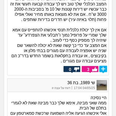
המצב הכלכלי שלך טוב ויש לך עבודה קבועה תעשי את זה
כבר עכשיו יש דירות קטנות של 10 מ' בסביבות ה2000-
3000 ש"ח . אם את לא מוצאת באותו מחיר ואולי אפילו
פחות (תלוי באיזה עיר) יש חדרים בדירות שותפים .
אם אין לך יכולת כלכלית תנסי איכשהו להתפייס עם אמא
שלך שמרי על פרופיל נמוך ו"תבלעי את הצפרדע" עד
שיהיה לך מספיק כסף כדי לעזוב .
אם המצב עד כדי כך קשה שאת לא יכולה להשאר שם
שניה יש אופציה לעבודה עם מגורים בבתי מלון או
בקיבוצים , או עבודה בחקלאות בשומר החדש בדר"כ הם
מציעים עבודה עם מגורים .
0
3
שי 1989, בת 36
|
04/05/25 17:04
דווח על עצה זו
היי נסיכה
ממה שאני מבינה, אימא שלך כבר מבינה שאת לא לגמרי
בתלם של הבית.
אולי איכשהו הגיעה אליה השמועה שרכשת סמארטפון עם