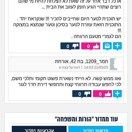
או כל דבר אחר על זה שאת לא הצלחת להיות מי שהם
רוצים שתהיי הגיע הזמן לעזוב את הבית ...
יש תוכנית לנוער היום שחייבים להכיר !!! שנקראת יתד .
התוכנית הזאת עוזרת לנוער בסיכון ונוער שנמצא במצוקה
!!!
הם לגמרי מטעם הרווחה .
0
0
תמר_1209, בת 42, אורחת
|
21/05/25 14:03
דווח על עצה זו
ואוו ממש קשה. לא הייתי נשארת פשוט תקומי ותלכי משם,
לכי לחפש עבודה תרווחי קצת ותחפשי דירת חדר לגור
0
0
עוד ממדור "הורות ומשפחה"
חדשות במדור
אקראיות במדור