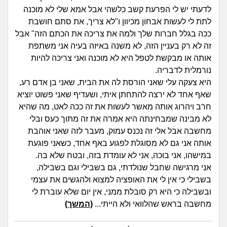
זוגיות
חיפוש שאלות
לדעתי יש לי הפרעת קשב כלשהי אבל אמא שלי לא מוכנה
|
לתת לי לעשות אבחון מכיוון ו"לא צריך, את סתם חושבת
היריון ולידה
הרשמה
התחברות
ככה בגלל חברות שלך ולמה את צריכה את הכתם הזה" אבל
זה לא רק בעניין הזה, לא משנה באיזה בעיה אני משתפת
הורות ומשפחה
אותה או מבקשת לטפל היא לא מוכנה ואני צריכה להיות
נורמלית לדבריה.
מתבגרים
היא צעקה עלי שאני הורסת לה את הבית, שאני בן אדם רע,
שאף אחד לא ירצה להתחתן איתי, ושעדיף שאני פשוט יוציא
מהבקו"ם... ועד מתי?!
חרב ויהרוג אותה מאשר לעשות את זה ככה לאט, מה שהיא
לא מבינה שמבחינתה היא אמרה את זה מתוך כעס ובלי
לימודים וסטודנטים
מחשבה אבל אלי זה נכנס עמוק, מעבר לזה שאני אוהבת
אותה אני גם לא מסוגלת לפגוע באף אחד, כשאני פוגעת
עבודה וקריירה
במישהו, אני בוכה, אני לא עומדת בזה, ובטח שלא בה.
אני מרגישה שחבל שנולדתי, גם בשבילי וגם בשבילה,
חברים ואנשים
בשבילי כי אין לי את האופציה למצוא ולהגשים את עצמי
ובשבילה כי היא רק סובלת ממני, אין יום שלא עוברת לי
מחשבה בראש שהלוואי ולא הייתי...
(המשך)
בית, שכנים ושותפים