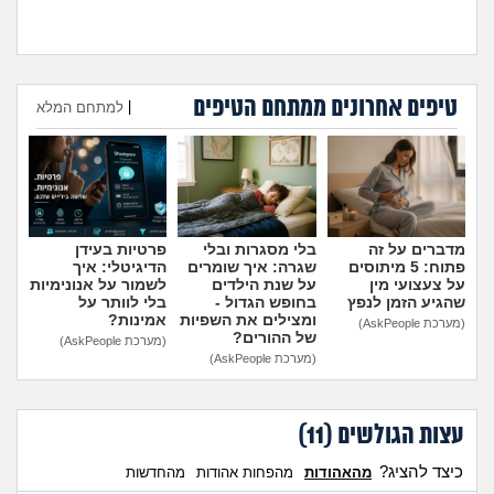
טיפים אחרונים ממתחם הטיפים
היועצת המליצה לשלוח את
עומדת להיות בפנימייה ויש לי
|
למתחם המלא
הבן שלי לפנימייה, לסמוך
חבר, אני יכולה להביא אותו
עליה?
(אמא מודאגת, בת
לחדר שלי?
(פנימיסטית
הוספת טיפ
35)
לעתיד, בת 16)
מדברים על זה
בלי מסגרות ובלי
פרטיות בעידן
פתוח: 5 מיתוסים
שגרה: איך שומרים
הדיגיטלי: איך
על צעצועי מין
על שנת הילדים
לשמור על אנונימיות
שהגיע הזמן לנפץ
בחופש הגדול -
בלי לוותר על
ומצילים את השפיות
אמינות?
(מערכת AskPeople)
של ההורים?
(מערכת AskPeople)
(מערכת AskPeople)
עצות הגולשים (
11
)
כיצד להציג?
מהאהודות
מהפחות אהודות
מהחדשות