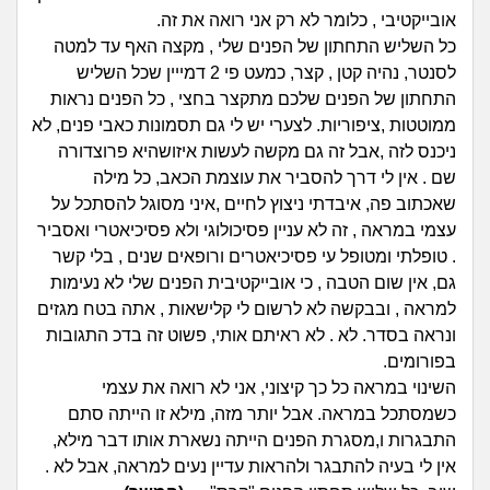
זוגיות
חיפוש שאלות
אובייקטיבי , כלומר לא רק אני רואה את זה.
|
כל השליש התחתון של הפנים שלי , מקצה האף עד למטה
היריון ולידה
הרשמה
התחברות
לסנטר, נהיה קטן , קצר, כמעט פי 2 דמייין שכל השליש
התחתון של הפנים שלכם מתקצר בחצי , כל הפנים נראות
הורות ומשפחה
ממוטטות ,ציפוריות. לצערי יש לי גם תסמונות כאבי פנים, לא
ניכנס לזה ,אבל זה גם מקשה לעשות איזושהיא פרוצדורה
מתבגרים
שם . אין לי דרך להסביר את עוצמת הכאב, כל מילה
שאכתוב פה, איבדתי ניצוץ לחיים ,איני מסוגל להסתכל על
מהבקו"ם... ועד מתי?!
עצמי במראה , זה לא עניין פסיכולוגי ולא פסיכיאטרי ואסביר
. טופלתי ומטופל עי פסיכיאטרים ורופאים שנים , בלי קשר
לימודים וסטודנטים
גם, אין שום הטבה , כי אובייקטיבית הפנים שלי לא נעימות
למראה , ובבקשה לא לרשום לי קלישאות , אתה בטח מגזים
עבודה וקריירה
ונראה בסדר. לא . לא ראיתם אותי, פשוט זה בדכ התגובות
בפורומים.
השינוי במראה כל כך קיצוני, אני לא רואה את עצמי
חברים ואנשים
כשמסתכל במראה. אבל יותר מזה, מילא זו הייתה סתם
התבגרות ו,מסגרת הפנים הייתה נשארת אותו דבר מילא,
בית, שכנים ושותפים
אין לי בעיה להתבגר ולהראות עדיין נעים למראה, אבל לא .