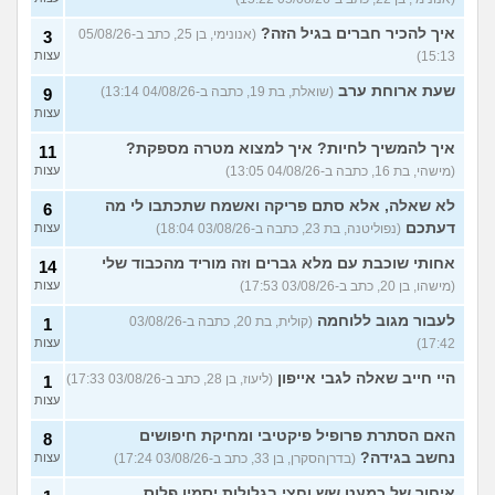
עוד שאלות חדשות במדור
איך להכיר חברים בגיל הזה?
(אנונימי, בן 25, כתב ב-05/08/26
3
15:13)
עצות
שעת ארוחת ערב
(שואלת, בת 19, כתבה ב-04/08/26 13:14)
9
עצות
איך להמשיך לחיות? איך למצוא מטרה מספקת?
11
(מישהי, בת 16, כתבה ב-04/08/26 13:05)
עצות
לא שאלה, אלא סתם פריקה ואשמח שתכתבו לי מה
6
דעתכם
(נפוליטנה, בת 23, כתבה ב-03/08/26 18:04)
עצות
אחותי שוכבת עם מלא גברים וזה מוריד מהכבוד שלי
14
(מישהו, בן 20, כתב ב-03/08/26 17:53)
עצות
לעבור מגוב ללוחמה
(קולית, בת 20, כתבה ב-03/08/26
1
17:42)
עצות
היי חייב שאלה לגבי אייפון
(ליעוז, בן 28, כתב ב-03/08/26 17:33)
1
עצות
האם הסתרת פרופיל פיקטיבי ומחיקת חיפושים
8
נחשב בגידה?
(בדרןהסקרן, בן 33, כתב ב-03/08/26 17:24)
עצות
איחור של כמעט שש וחצי בגלולות יסמין פלוס