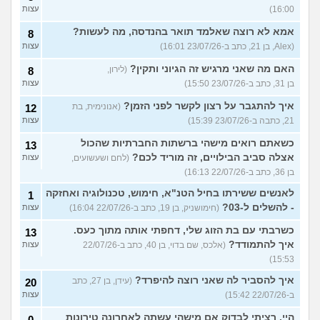
16:00)
עצות
אמא לא רוצה שאלמד תואר בהנדסה, מה לעשות?
8
(Alex, בן 21, כתב ב-23/07/26 16:01)
עצות
האם מה שאני מרגיש זה הגיוני ותקין?
(לירון,
8
בן 31, כתב ב-23/07/26 15:50)
עצות
איך להתגבר על רצון לקשר לפני הזמן?
(אנונימית, בת
12
21, כתבה ב-23/07/26 15:39)
עצות
כשאתם רואים מישהי ברשתות החברתיות שהכול
13
אצלה סביב הבילויים, זה מוריד לכם?
(לחם ושעשועים,
עצות
בן 36, כתב ב-22/07/26 16:13)
לאנשים ששירתו בחיל הטנ"א, חימוש, טכנולוגיה ואחזקה
1
- להשלים ל-03?
(חימושניק, בן 19, כתב ב-22/07/26 16:04)
עצות
כשרבתי עם בת הזוג שלי, דחפתי אותה מתוך כעס.
13
איך להתמודד?
(אלכס, שם בדוי, בן 40, כתב ב-22/07/26
עצות
15:53)
איך להסביר לה שאני רוצה להיפרד?
(עידן, בן 27, כתב
20
ב-22/07/26 15:42)
עצות
היי. רציתי לבדוק אם מישהי עשתה לאחרונה טירונות
0