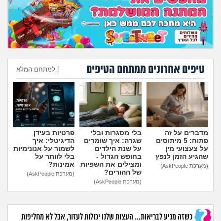
טיפים אחרונים ממתחם הטיפים
|
למתחם המלא
הוספת טיפ
מדברים על זה
בלי מסגרות ובלי
פרטיות בעידן
פתוח: 5 מיתוסים
שגרה: איך שומרים
הדיגיטלי: איך
על צעצועי מין
על שנת הילדים
לשמור על אנונימיות
שהגיע הזמן לנפץ
בחופש הגדול -
בלי לוותר על
ומצילים את השפיות
אמינות?
(מערכת AskPeople)
של ההורים?
(מערכת AskPeople)
(מערכת AskPeople)
כשזה מגיע לבריאות... העצות שלנו יכולות לעזור, אבל לא מחליפות