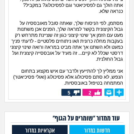
אתה הולך גם לפסיכיאטר וגם לפסיכולוג? במקביל?
כנראה שלא.
מסתמן, לפי הניסוח שלך, שאתה סובל מאובססיה על
גבול הקיצונית בקשר למראה שלך, הפנים אכן משתנות
מעט עם הזמן אך שינוי קיצוני כגון זה שציינת מתרחש רק
בעקבות מחלה כרונית ו/או ניתוחים פלסטיים - לדעתי פניך
כמעט ולא השתנו אך אתה מביט במראה ורואה שינוי קיצוני
דרסטי שכלל לא קיים... זה מעיד על אובססייה קיצונית ועל
גבול החולנית.
אני ממליץ לך להתייעץ ולדבר עם איש מקצוע בתחום
הנפש, לא סתם פסיכולוג אלא פסיכולוג (ואולי פסיכיאטר)
המתמחה בטיפול באובססיות.
5
2
עוד ממדור "שומרים על הגוף"
חדשות במדור
אקראיות במדור