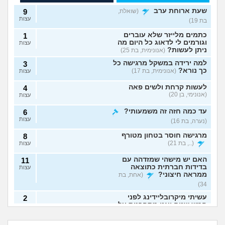
שעת ארוחת ערב
(שואלת,
9
עצות
בת 19)
כתמים מלייזר שלא עוברים
1
וגורמים לי לדאוג כל היום מה
עצות
ניתן לעשות?
(אנונימית, בת 25)
למה ירידה במשקל מרגישה כל
3
כך נורא?
(אנונימית, בת 17)
עצות
לעשות קרחת ולשים פאה
4
(אנונימי, בן 20)
עצות
עד כמה חזה זה משמעותי?
6
עצות
(נערה, בת 16)
מרגישה חוסר בטחון מטורף
8
(.., בת 21)
עצות
האם יש מישהי שמזדהה עם
11
בדידות חברתית כתוצאה
עצות
ממראה חיצוני?
(אחת, בת
34)
עשיתי מיקרובליידינג לפני
2
חמש שנים ואני מתחרטת על
עצות
יש לי כינים וזה לא
השמנתי 30 קילו, איך
זה
(אנונימית, בת 23)
עובר, מה עוד אני
לקבל את העובדה
אחרי שעשיתי את
הליקס בצד ימין - זה
יכולה לנסות?
שזה המשקל שלי
החיסון התחלתי
אומר שאני לסבית?