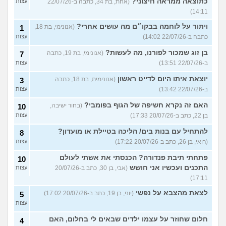
כתוצאה ממראה חיצוני?
(אחת, בת 34, כתבה ב-22/07/26
עצות
14:11)
ויתור על לוחמה בבקו״ם מה עושים אחרי?
(אנונימי, בת 18,
1
כתבה ב-22/07/26 14:02)
עצות
בן זוג שמכור לפורנו, מה לעשות?
(אנונימי, בת 19, כתבה
7
ב-22/07/26 13:51)
עצות
יוצאת איתו היום לדייט ראשון
(אנונימית, בת 18, כתבה
3
ב-22/07/26 13:42)
עצות
האם זה נקרא חשיפה של הגוף בפומבי?
(בחור ישיבה,
10
בן 22, כתב ב-20/07/26 17:33)
עצות
להתחיל עם בנות בים/ הליכה בטיילת או מועדון?
8
(רואי, בן 26, כתב ב-20/07/26 17:22)
עצות
פתחתי תיבת פנדורה? הכנסתי את אשתי לעולם
10
התכנים ועכשיו אני חושש
(אבי, בן 30, כתב ב-20/07/26
עצות
17:11)
לצאת מהצבא על נפשי
(יוני, בן 19, כתב ב-20/07/26 17:02)
5
עצות
חלום שחוזר על עצמו ילדים שבאים לי בחלום, האם
4