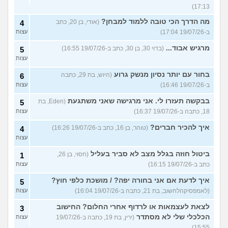
17:13)
מה הדרך הכי טובה ללמוד למבחן?
(אודי, בן 20, כתב
4
ב-19/07/26 17:04)
עצות
מרגיש אבוד...
(בדוי 30, בן 30, כתב ב-19/07/26 16:55)
5
עצות
בחור עם יותר נסיון מנשק גרוע
(היוש, בת 29, כתבה
6
ב-19/07/26 16:46)
עצות
בבקשה תעזרו לי. אני מרגישה שאני משתגעת
(Eden, בת
5
18, כתבה ב-19/07/26 16:37)
עצות
איך להכיר חברים?
(טוהר, בן 16, כתב ב-19/07/26 16:26)
4
עצות
ביטול חוזה בגלל מצב לא סביר בעליל
(חסוי, בן 26,
1
כתב ב-19/07/26 16:15)
עצות
איך לדעת אם אני בחורה יפה? / מושכת כלפי חוץ?
5
(לאמפסיקהלחשוב, בת 21, כתבה ב-19/07/26 16:04)
עצות
לצאת לעצמאות או לרדוף אחרי החלום? החישוב
3
הכלכלי שלי לא מסתדר
(ירין, בת 19, כתבה ב-19/07/26
עצות
15:55)