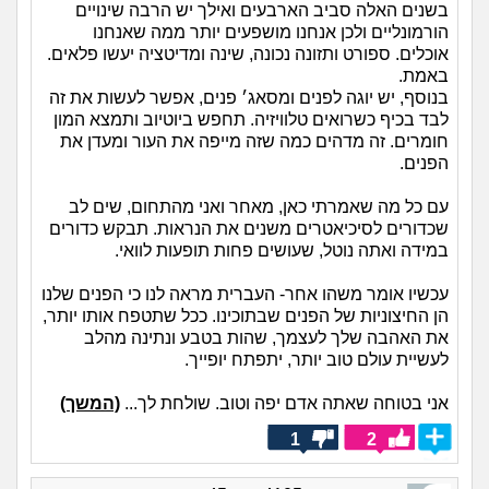
בשנים האלה סביב הארבעים ואילך יש הרבה שינויים
הורמונליים ולכן אנחנו מושפעים יותר ממה שאנחנו
אוכלים. ספורט ותזונה נכונה, שינה ומדיטציה יעשו פלאים.
באמת.
בנוסף, יש יוגה לפנים ומסאג׳ פנים, אפשר לעשות את זה
לבד בכיף כשרואים טלוויזיה. תחפש ביוטיוב ותמצא המון
חומרים. זה מדהים כמה שזה מייפה את העור ומעדן את
הפנים.
עם כל מה שאמרתי כאן, מאחר ואני מהתחום, שים לב
שכדורים לסיכיאטרים משנים את הנראות. תבקש כדורים
במידה ואתה נוטל, שעושים פחות תופעות לוואי.
עכשיו אומר משהו אחר- העברית מראה לנו כי הפנים שלנו
הן החיצוניות של הפנים שבתוכינו. ככל שתטפח אותו יותר,
את האהבה שלך לעצמך, שהות בטבע ונתינה מהלב
לעשיית עולם טוב יותר, יתפתח יופייך.
אני בטוחה שאתה אדם יפה וטוב. שולחת לך...
(המשך)
1
2