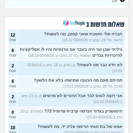
16)
בת 32)
מהי האינדיקציה ההכי טובה
11
לכמה אדם יפה?
עצות
(THEBESTAMANCANGET, בן 22)
שאלות חדשות ב
אני מתבייש ולא יודע מה
3
לעשות בקיץ בים או בריכה
עצות
חברה שלי חושבת שאני קמצן, מה לעשות?
12
(אנונימי, בן 13)
(ליאור, גיל: 23, נכתב ב-05/08/26 16:22)
עצות
רופא שיניים נזף בי, דמעתי כל
6
הטיפול
(תות, בת 34)
עצות
גיליתי שבן זוגי היה בעבר עם טרנסיות והיו לו אפליקציות
6
להיכרויות גברים
(שושנה, בת 37, כתבה ב-05/08/26 16:13)
עצות
עד כמה אני מבלבלת בנות
4
באופן הלבוש שלי והדיבור שלי,
עצות
לא יודע כבר מה לעשות?
(בן אדם, בן 18, כתב ב-05/08/26
2
צריכה עצה
(עדן, בת 24)
16:02)
עצות
האם אימוני קליסטניקס באמת
4
טובים יותר?
(מתלבט, בן 32)
תהיתם פעם מה הכוונה שמישהו בלע את הלשון?
עצות
6
(מיכל, גיל: 18, נכתב ב-05/08/26 15:51)
עצות
בת 16, והשיער שלי ממש נושר
7
ואני לא יודעת מה לעשות?
עצות
אני רוצה לטוס לבד אבל ההורים לא מרשים
(כ, בן 21, כתב
2
(אליאנה, בת 16)
ב-05/08/26 15:42)
עצות
צלוליט בגיל הנעורים, מה
2
חימושניק בגדוד הנדסה קרבית פרופיל 72?
(מוהנדס, בן 20,
לעשות?
0
(אנונימית, בת 16)
עצות
כתב ב-05/08/26 15:33)
עצות
גבר שעיר או חלק?
(מעיין, בן 14)
5
אמא של בת זוגתי הרימה עליה יד, מה לעשות?
עצות
10
(אנונימי, בן 22, כתב ב-05/08/26 15:22)
עצות