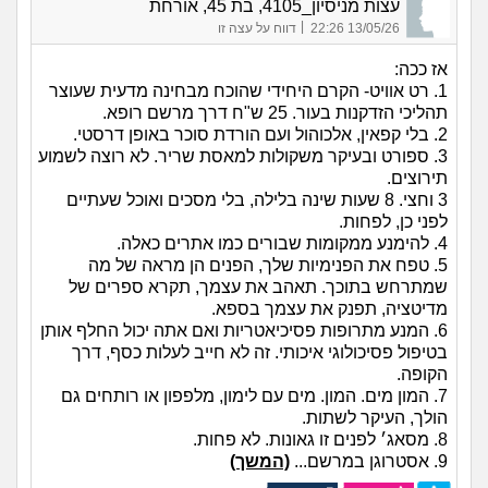
עצות מניסיון_4105, בת 45, אורחת
|
13/05/26 22:26
דווח על עצה זו
אז ככה:
1. רט אוויט- הקרם היחידי שהוכח מבחינה מדעית שעוצר
תהליכי הזדקנות בעור. 25 ש"ח דרך מרשם רופא.
2. בלי קפאין, אלכוהול ועם הורדת סוכר באופן דרסטי.
3. ספורט ובעיקר משקולות למאסת שריר. לא רוצה לשמוע
תירוצים.
3 וחצי. 8 שעות שינה בלילה, בלי מסכים ואוכל שעתיים
לפני כן, לפחות.
4. להימנע ממקומות שבורים כמו אתרים כאלה.
5. טפח את הפנימיות שלך, הפנים הן מראה של מה
שמתרחש בתוכך. תאהב את עצמך, תקרא ספרים של
מדיטציה, תפנק את עצמך בספא.
6. המנע מתרופות פסיכיאטריות ואם אתה יכול החלף אותן
בטיפול פסיכולוגי איכותי. זה לא חייב לעלות כסף, דרך
הקופה.
7. המון מים. המון. מים עם לימון, מלפפון או רותחים גם
הולך, העיקר לשתות.
8. מסאג׳ לפנים זו גאונות. לא פחות.
9. אסטרוגן במרשם...
(המשך)