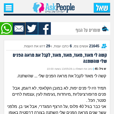
עמוד הבית
שאל שאלה
שומרים על הגוף
שאלות חדשות
29
6
21645
אנשים צפו,
כתבו עצות, ו-
דרגו את העצות.
שאלות שעוררו עניין
קשה לי מאוד, מאוד, מאוד, מאוד, לקבל את מראה הפנים
שלי שהשתנה
עצות חדשות
ש גיל: 45
|
כתב את השאלה ב-13/05/26 בשעה 10:00
מה קורה כאן?
קשה לי מאוד לקבל את מראה הפנים שלי ... שהשתנה.
מתחם הטיפים
תמיד היו לי פנים יפות, לא במובן הקלאסי, לא דוגמן, אבל
פנים פרופורציונליות ,מיוחדות ,נעימות לעין ,עצמות לחיים
סנטר, הכל .
מדורים
אני כבר בגיל 40 פלוס ,על הרצף המגדרי, אבל אני בן. מלפני
עשר שנים מראה הפנים שלי השתנה בצורה דרסטית באופן