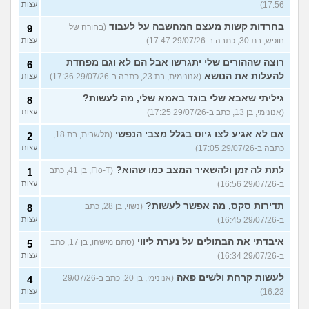
17:56)
עצות
בחרדות קשות מעצם המחשבה על לעבוד
(בחורה של
9
חופש, בת 30, כתבה ב-29/07/26 17:47)
עצות
רוצה שההורים שלי יתגרשו אבל הם לא וגם מפחדת
6
להעלות את הנושא
(אנונימית, בת 23, כתבה ב-29/07/26 17:36)
עצות
גיליתי שאבא שלי בוגד באמא שלי, מה לעשות?
8
(אנונימי, בן 13, כתב ב-29/07/26 17:25)
עצות
אם לא אגיע לצו גיוס בגלל מצבי הנפשי
(מלשבית, בת 18,
2
כתבה ב-29/07/26 17:05)
עצות
לתת לה זמן ולהשאיר המצב כמו שהוא?
(Flo-T, בן 41, כתב
1
ב-29/07/26 16:56)
עצות
תדירות סקס, מה אפשר לעשות?
(נשוי, בן 28, כתב
8
ב-29/07/26 16:45)
עצות
איבדתי את הבתולים על נערת ליווי
(סתם מישהו, בן 17, כתב
5
ב-29/07/26 16:34)
עצות
לעשות קרחת ולשים פאה
(אנונימי, בן 20, כתב ב-29/07/26
4
16:23)
עצות