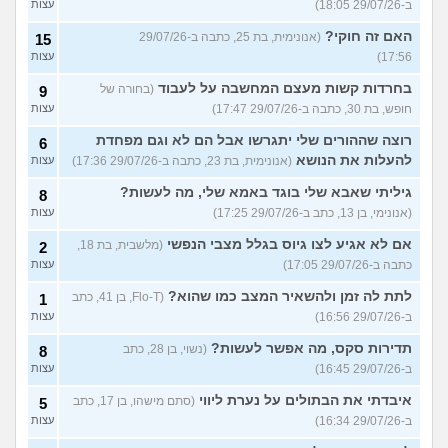
ב-29/07/26 18:05)
עצות
האם זה חוקי?
(אנונימית, בת 25, כתבה ב-29/07/26
15
17:56)
עצות
בחרדות קשות מעצם המחשבה על לעבוד
(בחורה של
9
חופש, בת 30, כתבה ב-29/07/26 17:47)
עצות
רוצה שההורים שלי יתגרשו אבל הם לא וגם מפחדת
6
להעלות את הנושא
(אנונימית, בת 23, כתבה ב-29/07/26 17:36)
עצות
גיליתי שאבא שלי בוגד באמא שלי, מה לעשות?
8
(אנונימי, בן 13, כתב ב-29/07/26 17:25)
עצות
אם לא אגיע לצו גיוס בגלל מצבי הנפשי
(מלשבית, בת 18,
2
כתבה ב-29/07/26 17:05)
עצות
לתת לה זמן ולהשאיר המצב כמו שהוא?
(Flo-T, בן 41, כתב
1
ב-29/07/26 16:56)
עצות
תדירות סקס, מה אפשר לעשות?
(נשוי, בן 28, כתב
8
ב-29/07/26 16:45)
עצות
איבדתי את הבתולים על נערת ליווי
(סתם מישהו, בן 17, כתב
5
ב-29/07/26 16:34)
עצות