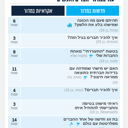
חדשות במדור
אקראיות במדור
תהיתם פעם מה הכוונה
6
שמישהו בלע את הלשון?
עצות
(מיכל, בן 18)
איך להכיר חברים בגיל הזה?
3
(אנונימי, בן 25)
עצות
בטעות "התעוררתי" מאחת
8
החברות שלי
(מקווה שלא
עצות
סוטה, בן 18)
האם יש מישהי שמזדהה עם
11
בדידות חברתית כתוצאה
עצות
ממראה חיצוני?
(אחת, בת
34)
איך להכיר חברים?
(טוהר, בן 16)
4
עצות
ראיתי מישהו בטיסה
3
והתביישתי להתחיל איתו
עצות
(Stoyosach, בן 16)
בת זוג חדשה של אחד החברים
14
מפלרטטת עם כולם
עצות