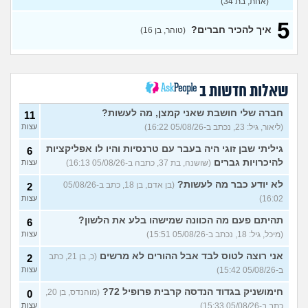
(אחת, בת 34)
למצוא קשרים חברתיים
2
5
בתרבות של עדות ומגזרים
איך להכיר חברים?
עצות
(טוהר, בן 16)
(איש עם ניסיון, בן 31)
האם אתם גם ככה מרגישים
5
מאנשים אחרים?
(בדוי,
עצות
בן 27)
שאלות חדשות ב
שאלה לבנות שעברו פרום
1
בחייהן
(ליהיא, בת 18)
חברה שלי חושבת שאני קמצן, מה לעשות?
עצות
11
(ליאור, גיל: 23, נכתב ב-05/08/26 16:22)
עצות
עדיף להיות פשוט לבד או
3
לנסות להפגש עם חברות?
עצות
גיליתי שבן זוגי היה בעבר עם טרנסיות והיו לו אפליקציות
6
(אנונימית, בת 17)
להיכרויות גברים
(שושנה, בת 37, כתבה ב-05/08/26 16:13)
עצות
מפחדת שהקשר שלי ושל
5
חברות שלי ישתנה כשידעו
עצות
לא יודע כבר מה לעשות?
(בן אדם, בן 18, כתב ב-05/08/26
2
שאני נמשכת גם לנשים
16:02)
עצות
(אנונימית, בת 19)
בת עוד מעט 23, אני מרגישה
תהיתם פעם מה הכוונה שמישהו בלע את הלשון?
7
6
שנכשלתי לפעמים
(אנונמית,
עצות
(מיכל, גיל: 18, נכתב ב-05/08/26 15:51)
עצות
בת 22)
אני רוצה לטוס לבד אבל ההורים לא מרשים
(כ, בן 21, כתב
2
למה בנות בממוצע הרבה יותר
12
ב-05/08/26 15:42)
עצות
נחמדות לבנות אחרות מאשר
עצות
לבנים?
(Itay Daniel Asael, בן
חימושניק בגדוד הנדסה קרבית פרופיל 72?
(מוהנדס, בן 20,
0
23)
כתב ב-05/08/26 15:33)
עצות