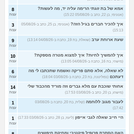
איך יש אנשים שישנים עם
5
בגדים?
(נעם, בן 14)
עצות
אמא של בת זוגתי הרימה עליה יד, מה לעשות?
8
(אנונימי, בן 22, כתב ב-05/08/26 15:22)
עצות
האם להרשות לאחרים לקבוע
9
לי מה ללבוש?
(סיון, בת
עצות
איך להכיר חברים בגיל הזה?
(אנונימי, בן 25, כתב ב-05/08/26
3
24)
15:13)
עצות
ספרים בעברית בקובץ PDF
4
בחינם?
(Rin, בת 19)
שעת ארוחת ערב
עצות
(שואלת, בת 19, כתבה ב-04/08/26 13:14)
9
עצות
עוד שאלות חדשות במדור
איך להמשיך לחיות? איך למצוא מטרה מספקת?
10
(מישהי, בת 16, כתבה ב-04/08/26 13:05)
עצות
לא שאלה, אלא סתם פריקה ואשמח שתכתבו לי מה
6
דעתכם
(נפוליטנה, בת 23, כתבה ב-03/08/26 18:04)
עצות
אחותי שוכבת עם מלא גברים וזה מוריד מהכבוד שלי
14
(מישהו, בן 20, כתב ב-03/08/26 17:53)
עצות
לעבור מגוב ללוחמה
(קולית, בת 20, כתבה ב-03/08/26
1
17:42)
עצות
היי חייב שאלה לגבי אייפון
(ליעוז, בן 28, כתב ב-03/08/26 17:33)
1
עצות
האם הסתרת פרופיל פיקטיבי ומחיקת חיפושים
8