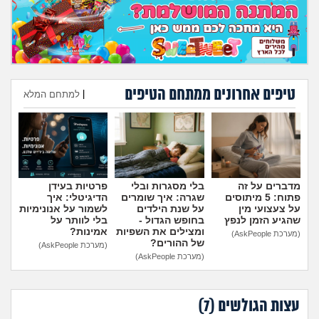
מה שעובר עליי
שומרים על הגוף
פיננסי וכלכלה
טיפים אחרונים ממתחם הטיפים
|
למתחם המלא
בין הסדינים
הוספת טיפ
חיות מחמד
מדברים על זה
בלי מסגרות ובלי
פרטיות בעידן
יוקר המחיה
פתוח: 5 מיתוסים
שגרה: איך שומרים
הדיגיטלי: איך
על צעצועי מין
על שנת הילדים
לשמור על אנונימיות
שהגיע הזמן לנפץ
בחופש הגדול -
בלי לוותר על
גאווה
ומצילים את השפיות
אמינות?
(מערכת AskPeople)
של ההורים?
(מערכת AskPeople)
(מערכת AskPeople)
עצות הגולשים (
7
)