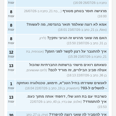
כתבה ב-26/07/26 16:09)
עצות
מרגישה חוסר בטחון מטורף
(.., בת 21, כתבה ב-26/07/26
8
16:00)
עצות
אמא לא רוצה שאלמד תואר בהנדסה, מה לעשות?
8
(Alex, בן 21, כתב ב-23/07/26 16:01)
עצות
האם מה שאני מרגיש זה הגיוני ותקין?
(לירון,
8
בן 31, כתב ב-23/07/26 15:50)
עצות
איך להתגבר על רצון לקשר לפני הזמן?
(אנונימית, בת
12
21, כתבה ב-23/07/26 15:39)
עצות
כשאתם רואים מישהי ברשתות החברתיות שהכול
13
אצלה סביב הבילויים, זה מוריד לכם?
(לחם ושעשועים,
עצות
בן 36, כתב ב-22/07/26 16:13)
לאנשים ששירתו בחיל הטנ"א, חימוש, טכנולוגיה ואחזקה
1
- להשלים ל-03?
(חימושניק, בן 19, כתב ב-22/07/26 16:04)
עצות
כשרבתי עם בת הזוג שלי, דחפתי אותה מתוך כעס.
13
איך להתמודד?
(אלכס, שם בדוי, בן 40, כתב ב-22/07/26
עצות
15:53)
איך להסביר לה שאני רוצה להיפרד?
(עידן, בן 27, כתב
20