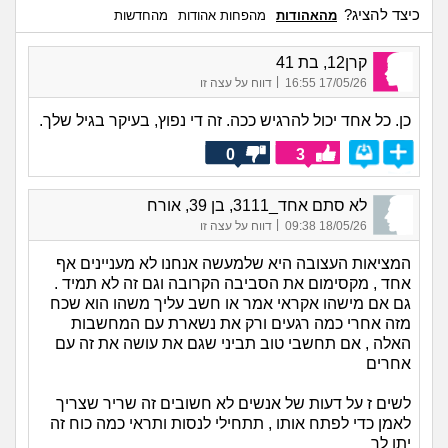
כיצד להציג?
מהאהודות
מהפחות אהודות
מהחדשות
קרן12, בת 41
|
17/05/26 16:55
דווח על עצה זו
כן. כל אחד יכול להרגיש ככה. זה די נפוץ, בעיקר בגיל שלך.
0
3
לא סתם אחד_3111, בן 39, אורח
|
18/05/26 09:38
דווח על עצה זו
המציאות העצובה היא שלמעשה אנחנו לא מעניינים אף
אחד , מקסימום את הסביבה הקרובה וגם זה לא תמיד .
גם אם מישהו אקראי אמר או חשב עליך משהו הוא שכח
מזה אחרי כמה רגעים ורק את נשארת עם המחשבות
האלה , אם תחשבי טוב תביני שגם את עושה את זה עם
אחרים
לשים ז על דעות של אנשים לא חשובים זה שריר שצריך
לאמן כדי לפתח אותו , תתחילי לנסות ותראי כמה כוח זה
יתן לך