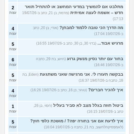
מתלבט אם להמשיך במדעי המחשב או להתחיל תואר
2
חדש – אשמח לעצה אמיתית
(מדמח, בן 21, כתב ב-19/07/26
עצות
17:13)
מה הדרך הכי טובה ללמוד למבחן?
(אודי, בן 20, כתב
4
ב-19/07/26 17:04)
עצות
מרגיש אבוד...
(בדוי 30, בן 30, כתב ב-19/07/26 16:55)
5
עצות
בחור עם יותר נסיון מנשק גרוע
(היוש, בת 29, כתבה
6
ב-19/07/26 16:46)
עצות
בבקשה תעזרו לי. אני מרגישה שאני משתגעת
(Eden, בת
5
18, כתבה ב-19/07/26 16:37)
עצות
איך להכיר חברים?
(טוהר, בן 16, כתב ב-19/07/26 16:26)
4
עצות
ביטול חוזה בגלל מצב לא סביר בעליל
(חסוי, בן 26,
1
כתב ב-19/07/26 16:15)
עצות
איך לדעת אם אני בחורה יפה? / מושכת כלפי חוץ?
5
(לאמפסיקהלחשוב, בת 21, כתבה ב-19/07/26 16:04)
עצות