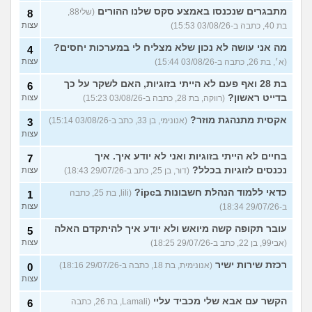
מתבגרים שנכנסו באמצע סקס שלנו ההורים
(שלי88,
8
בת 40, כתבה ב-03/08/26 15:53)
עצות
מה אני עושה לא נכון שלא מצליח לי במערכות יחסים?
4
(א׳, בת 26, כתבה ב-03/08/26 15:44)
עצות
בת 28 ואף פעם לא הייתי בזוגיות, האם לשקר על כך
6
בדייט ראשון?
(רווקה, בת 28, כתבה ב-03/08/26 15:23)
עצות
אקסית מתנהגת מוזר?
(אנונימי, בן 33, כתב ב-03/08/26 15:14)
3
עצות
בחיים לא הייתי בזוגיות ואני לא יודע איך. איך
7
נכנסים לזוגיות בכלל?
(דור, בן 25, כתב ב-29/07/26 18:43)
עצות
כדאי ללמוד הנהלת חשבונות בipc?
(lili, בת 25, כתבה
1
ב-29/07/26 18:34)
עצות
עובר תקופה קשה מיואש ולא יודע איך להיתקדם האלה
5
(אבי99, בן 22, כתב ב-29/07/26 18:25)
עצות
רכזת שירות ישיר
(אנונימית, בת 18, כתבה ב-29/07/26 18:16)
0
עצות
הקשר עם אבא שלי מכביד עליי
(Lamali, בת 26, כתבה
6