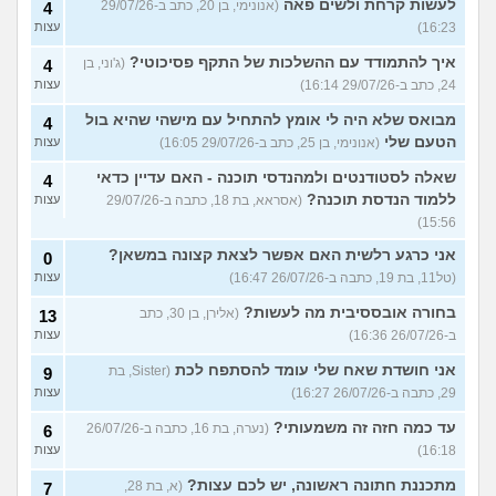
לעשות קרחת ולשים פאה
(אנונימי, בן 20, כתב ב-29/07/26
4
16:23)
עצות
איך להתמודד עם ההשלכות של התקף פסיכוטי?
(ג'וני, בן
4
24, כתב ב-29/07/26 16:14)
עצות
מבואס שלא היה לי אומץ להתחיל עם מישהי שהיא בול
4
הטעם שלי
(אנונימי, בן 25, כתב ב-29/07/26 16:05)
עצות
שאלה לסטודנטים ולמהנדסי תוכנה - האם עדיין כדאי
4
ללמוד הנדסת תוכנה?
(אסראא, בת 18, כתבה ב-29/07/26
עצות
15:56)
אני כרגע רלשית האם אפשר לצאת קצונה במשאן?
0
(טל11, בת 19, כתבה ב-26/07/26 16:47)
עצות
בחורה אובססיבית מה לעשות?
(אלירן, בן 30, כתב
13
ב-26/07/26 16:36)
עצות
אני חושדת שאח שלי עומד להסתפח לכת
(Sister, בת
9
29, כתבה ב-26/07/26 16:27)
עצות
עד כמה חזה זה משמעותי?
(נערה, בת 16, כתבה ב-26/07/26
6
16:18)
עצות
מתכננת חתונה ראשונה, יש לכם עצות?
(א, בת 28,
7