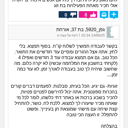
אולי תכיר מאחת הפעילויות בת זוג
0
0
גפן_5920, בת 37, אורחת
|
14/06/25 02:34
דווח על עצה זו
בקשר לעבודה תמשיך לשלוח קו"ח. בסוף תמצא. בלי
לחץ, אתה אצל ההורים ומסיים עוד חודשיים את התואר.
הכל טוב. גם אם תמצא עבודה עוד 3 חודשים ואפילו 4
(לקחתי בחשבון את המלחמה עכשיו) לא יקרה כלום. מה
שחשוב שיהיה לך טוב בעבודה לאורך זמן. לא עוד כמה
זמן....
זוגיות- גם יגיע. הכל בעיתו, סבלנות. לפעמים דברים קורים
בהכרות ספונטנית. אתה יכול להירשם לפנויים פנויות,
להכיר בשבע ברכות או באתר דתי כלשהו, לומר לכל מי
שאתה מכיר שיעזרו לך למצוא. ללכת לח. כושר, להתחיל
קצת שיחה עם מישהי שמוצאת חן בעינייך. ופשוט
להתפלל. זו העצה הכי טובה
בהצלחה