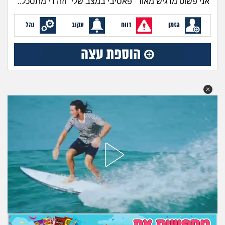
אני פשוט מרגיש מאוד "פאסיבי במצב שלי" וזה די מתסכל..
מה שעובר עליי
הזמן
דווח
עקוב
נהל
שומרים על הגוף
פיננסי וכלכלה
בין הסדינים
חיות מחמד
יוקר המחיה
גאווה