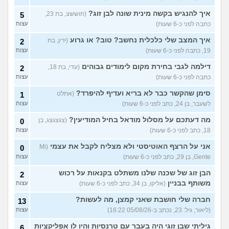
עצות
איך להנגיש בקשה מינית שונה לבן זוג?
(חוששצ, בת 23,
5
האם כדאי עגלות באמריקה/
3
כתבה לפני כ-6 שעות)
עצות
קוסמטיקה?
(אנגל, בת 22)
עצות
איך המצב שלי כלכלית נחשב? טוב? או גרוע
(ירין, בת
2
מסיימת תואר במדמח ולא
3
יודעת לאן להמשיך מפה
(נועם,
עצות
19, כתבה לפני כ-6 שעות)
עצות
בת 23)
דילמה לגבי בחירת מקום לימודים גבוהים
(עדי, בת 18,
2
שאלות על המקצוע של הנהלת
5
כתבה לפני כ-6 שעות)
עצות
חשבונות
(מישהי, בת 30)
עצות
סימן שהקשר כבר לא בריא ועדיף להיפרד?
(אתלט
1
איך לשפר את הנושא
4
התעסוקתי?
(אנונימית, בת 27)
עצות
לשעבר, בן 24, כתב לפני כ-6 שעות)
עצות
איך להבין מה הכיוון שלי?
מה דעתכם על מסלול מודאל בחיל המודיעין?
4
(צגצגצג, בן
0
(אנונימית, בת 21)
עצות
18, כתב לפני כ-6 שעות)
עצות
עוד שאלות חדשות במדור
אני על הרצף האוטיסטי ולא מצליח לקבל את עצמי
(Mi
0
Gente, בן 29, כתב לפני כ-6 שעות)
עצות
הבן זוג של שכנה שלנו משתלט בקנאות על רכוש
2
משותף בבניין
(אליקו, בן 34, כתב לפני כ-6 שעות)
עצות
חברה שלי חושבת שאני קמצן, מה לעשות?
13
(ליאור, גיל: 23, נכתב ב-05/08/26 16:22)
עצות
גיליתי שבן זוגי היה בעבר עם טרנסיות והיו לו אפליקציות
6