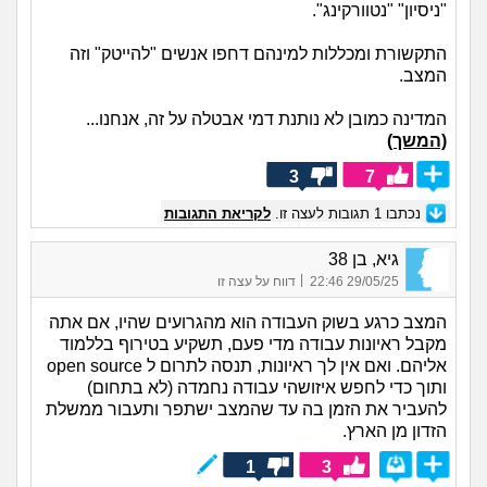
"ניסיון" "נטוורקינג".
התקשורת ומכללות למינהם דחפו אנשים "להייטק" וזה
המצב.
המדינה כמובן לא נותנת דמי אבטלה על זה, אנחנו...
(המשך)
3
7
נכתבו
1
תגובות לעצה זו.
לקריאת התגובות
גיא, בן 38
|
29/05/25 22:46
דווח על עצה זו
המצב כרגע בשוק העבודה הוא מהגרועים שהיו, אם אתה
מקבל ראיונות עבודה מדי פעם, תשקיע בטירוף בללמוד
אליהם. ואם אין לך ראיונות, תנסה לתרום ל open source
ותוך כדי לחפש איזושהי עבודה נחמדה (לא בתחום)
להעביר את הזמן בה עד שהמצב ישתפר ותעבור ממשלת
הזדון מן הארץ.
1
3