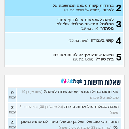
2
בחרדות קשות מעצם המחשבה על
מכינה טכנולוגית להנדסאים
0
לעבוד
(בחורה של חופש, בת 30)
(מילואים, בן 27)
עצות
לצאת לעצמאות או לרדוף אחרי
3
עבודה בתור מוקדנית לזימון
1
החלום? החישוב הכלכלי שלי לא
תורים בבלינסון, כדאי?
(דוי, בת
עצות
מסתדר
(ירין, בת 19)
22)
בת 26 מרגישה אבודה
4
(לי, בת
4
קושי בעבודה
(נועה, בת 25)
26)
עצות
קריירה בנקאית המלצות?
3
5
מישהו שיודע איך זה להיות מזכירת
(מתעניינת, בת 25)
עצות
בית ספר?
(Lola, בת 20)
מחפשת המלצה על תוכנה
3
למרפאה או מערכת מומלצת
עצות
לרופאים. מה הכי טוב היום?
(מרפאת ט.ט, בת 40)
שאלות חדשות ב
במה לעבוד?
(אנונימי, בן 17)
3
עצות
אני חתום בחיל הטנא, יש אפשרות לצאת?
(עתודאי, בן 19,
0
כתב לפני כ-5 שעות)
עצות
שחוק עד דמעות מעבודה
3
זמנית: האם לחתום אבטלה
עצות
הצבת גבולות מול אחות בוגרת
(גיל שואל, בן 30, כתב לפני כ-5
2
ולהשקיע בהייטק או למצוא
עבודה אחרת?
שעות)
עצות
(סטודנט, בן 22)
החבר הכי טוב שלי ושל בן זוג שלי סיפר לנו שהוא מאונן
4
איך מוצאים עבודה בעיר שלי?
5
עלי
(בדויה, בת 23, כתבה לפני כ-5 שעות)
עצות
(אסי, בן 38)