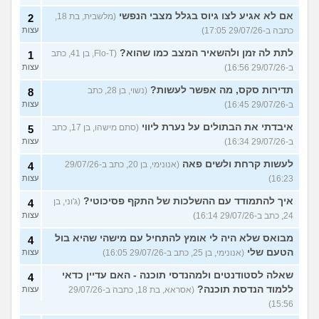
אם לא אגיע לצו גיוס בגלל מצבי הנפשי
(מלשבית, בת 18,
2
כתבה ב-29/07/26 17:05)
עצות
לתת לה זמן ולהשאיר המצב כמו שהוא?
(Flo-T, בן 41, כתב
1
ב-29/07/26 16:56)
עצות
תדירות סקס, מה אפשר לעשות?
(נשוי, בן 28, כתב
8
ב-29/07/26 16:45)
עצות
איבדתי את הבתולים על נערת ליווי
(סתם מישהו, בן 17, כתב
5
ב-29/07/26 16:34)
עצות
לעשות קרחת ולשים פאה
(אנונימי, בן 20, כתב ב-29/07/26
4
16:23)
עצות
איך להתמודד עם ההשלכות של התקף פסיכוטי?
(ג'וני, בן
4
24, כתב ב-29/07/26 16:14)
עצות
מבואס שלא היה לי אומץ להתחיל עם מישהי שהיא בול
4
הטעם שלי
(אנונימי, בן 25, כתב ב-29/07/26 16:05)
עצות
שאלה לסטודנטים ולמהנדסי תוכנה - האם עדיין כדאי
4
ללמוד הנדסת תוכנה?
(אסראא, בת 18, כתבה ב-29/07/26
עצות
15:56)