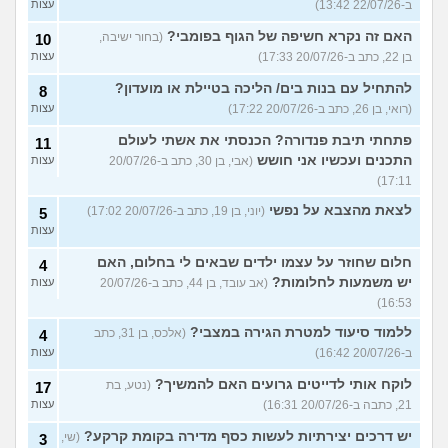
ב-22/07/26 13:42)
עצות
האם זה נקרא חשיפה של הגוף בפומבי?
(בחור ישיבה,
10
בן 22, כתב ב-20/07/26 17:33)
עצות
להתחיל עם בנות בים/ הליכה בטיילת או מועדון?
8
(רואי, בן 26, כתב ב-20/07/26 17:22)
עצות
פתחתי תיבת פנדורה? הכנסתי את אשתי לעולם
11
התכנים ועכשיו אני חושש
(אבי, בן 30, כתב ב-20/07/26
עצות
17:11)
לצאת מהצבא על נפשי
(יוני, בן 19, כתב ב-20/07/26 17:02)
5
עצות
חלום שחוזר על עצמו ילדים שבאים לי בחלום, האם
4
יש משמעות לחלומות?
(אב עובד, בן 44, כתב ב-20/07/26
עצות
16:53)
ללמוד סיעוד למטרת הגירה במצבי?
(אלכס, בן 31, כתב
4
ב-20/07/26 16:42)
עצות
לוקח אותי לדייטים גרועים האם להמשיך?
(נטע, בת
17
21, כתבה ב-20/07/26 16:31)
עצות
יש דרכים יצירתיות לעשות כסף מדירה בקומת קרקע?
(שי,
3