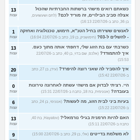
כשאתם רואים מישהי ברשתות החברתיות שהכול
13
אצלה סביב הבילויים, זה מוריד לכם?
(לחם ושעשועים,
עצות
בן 36, כתב ב-22/07/26 16:13)
לאנשים ששירתו בחיל הטנ"א, חימוש, טכנולוגיה ואחזקה
1
- להשלים ל-03?
(חימושניק, בן 19, כתב ב-22/07/26 16:04)
עצות
כשרבתי עם בת הזוג שלי, דחפתי אותה מתוך כעס.
13
איך להתמודד?
(אלכס, שם בדוי, בן 40, כתב ב-22/07/26
עצות
15:53)
איך להסביר לה שאני רוצה להיפרד?
(עידן, בן 27, כתב
20
ב-22/07/26 15:42)
עצות
היי. רציתי לבדוק אם מישהי עשתה לאחרונה טירונות
0
בעובדה?
(אנונימית, בת 18, כתבה ב-22/07/26 15:31)
עצות
בעיות ביני לבית הזוג, מה לעשות?
(אנונימי, בן 24, כתב
6
ב-22/07/26 15:22)
עצות
האם להיות חרמנית בגילי נורמאלי?
(Hayatov, בת 40,
13
כתבה ב-22/07/26 15:11)
עצות
לא משלמת בדייטים
(אלי, בן 29, כתב ב-22/07/26 15:00)
9
עצות