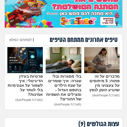
טיפים אחרונים ממתחם הטיפים
|
למתחם המלא
הוספת טיפ
מדברים על זה
בלי מסגרות ובלי
פרטיות בעידן
פתוח: 5 מיתוסים
שגרה: איך שומרים
הדיגיטלי: איך
על צעצועי מין
על שנת הילדים
לשמור על אנונימיות
שהגיע הזמן לנפץ
בחופש הגדול -
בלי לוותר על
ומצילים את השפיות
אמינות?
(מערכת AskPeople)
של ההורים?
(מערכת AskPeople)
(מערכת AskPeople)
עצות הגולשים (
9
)