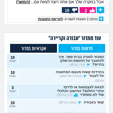
אבל במקרה שלך אם אתה רוצה לצאת עם...
(המשך)
16
2
נכתבו
2
תגובות לעצה זו.
לקריאת התגובות
עוד ממדור "עבודה וקריירה"
חדשות במדור
אקראיות במדור
הפכתי למורה בבית ספר. איך
10
להתגבר על תחושת הכישלון
עצות
בחיים?
(גידי, בן 40)
בחרדות קשות מעצם המחשבה
10
על לעבוד
(בחורה של חופש,
עצות
בת 30)
לצאת לעצמאות או לרדוף
3
אחרי החלום? החישוב הכלכלי
עצות
שלי לא מסתדר
(ירין, בת 19)
קושי בעבודה
(נועה, בת 25)
10
עצות