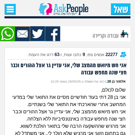
עמוד הבית
שאל שאלה
עבודה וקריירה
שאלות חדשות
63
9
22277
אנשים צפו,
כתבו עצות, ו-
דרגו את העצות.
שאלות שעוררו עניין
אני חש מיואש מהמצב שלי, אני עדיין גר אצל ההורים וכבר
חצי שנה מחפש עבודה
עצות חדשות
אלמוני בן 28
|
כתב את השאלה ב-29/05/25 בשעה 10:20
מה קורה כאן?
שלום לכולם,
אני בן 28 דתי בעוד חודשיים מסיים את התואר שלי במדעי
מתחם הטיפים
המחשב אחרי שהארכתי את התואר שלי בשנתיים.
אני חש מיואש מהמצב שלי, אני עדיין גר אצל ההורים וכבר
מדורים
חצי שנה מחפש עבודה באינטנסיביות ללא הצלחה.
אני מרגיש שההשקעה הרבה שלי בתואר הולכת לשווא.
גם בתחום הזוגי אני מרגיש שלא הולך לי.. אני משתדל לא