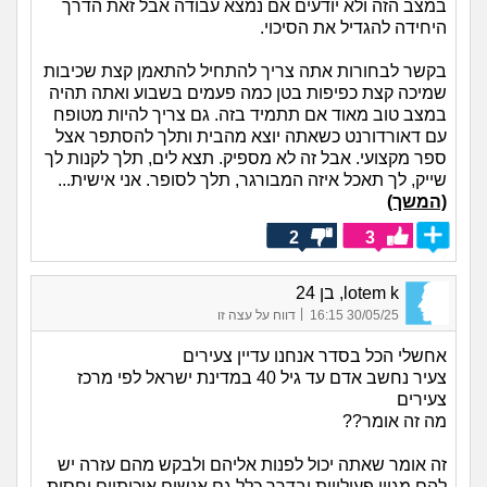
במצב הזה ולא יודעים אם נמצא עבודה אבל זאת הדרך
היחידה להגדיל את הסיכוי.
בקשר לבחורות אתה צריך להתחיל להתאמן קצת שכיבות
שמיכה קצת כפיפות בטן כמה פעמים בשבוע ואתה תהיה
במצב טוב מאוד אם תתמיד בזה. גם צריך להיות מטופח
עם דאורדורנט כשאתה יוצא מהבית ותלך להסתפר אצל
ספר מקצועי. אבל זה לא מספיק. תצא לים, תלך לקנות לך
שייק, לך תאכל איזה המבורגר, תלך לסופר. אני אישית...
(המשך)
2
3
lotem k, בן 24
|
30/05/25 16:15
דווח על עצה זו
אחשלי הכל בסדר אנחנו עדיין צעירים
צעיר נחשב אדם עד גיל 40 במדינת ישראל לפי מרכז
צעירים
מה זה אומר??
זה אומר שאתה יכול לפנות אליהם ולבקש מהם עזרה יש
להם מגוון פעילויות ובדרך כלל גם אנשים איכותיים יחסית