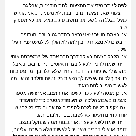
זוגיות
חיפוש שאלות
לפסול יותר מידי את ההצעות ולתת הזדמנות, אבל גם
|
ההצעות שאני מאשר, נרבה בנות לא מעוניינות. אני מרגיש
היריון ולידה
הרשמה
התחברות
כאילו בגלל הגיל שלי אני נחשב סוג ב כאילו אני לא מספיק
טוב.
הורות ומשפחה
אני באמת חושב שאני נראה בסדר גמור, ולפי הנתונים
היבשים לא מצליח להבין למה לא הולך לי, למעט עניין הגיל
מתבגרים
שלי.
אני מקבל הצעות בעיקר דרך חבר אחד שלי שמפרסם אותי.
מהבקו"ם... ועד מתי?!
הייתי שמח להכיר לפעול בצורה אקטיבית יותר בעניין. אבל
מרגיש לי שזוגיות זה הדבר היחיד שלא תלוי בך. מין פסיביות
לימודים וסטודנטים
כזו צריך לקוות שיציעו לך הצעות רלוונטיות ומלבד זה אין מה
לעשות מעין רולטה כזאת.
עבודה וקריירה
אני כן מנסה לפעול כדי לשפר את המצב, אני עושה מספר
פעמים בשבוע הליכה ושומע פודקאסטים כדי להתעודד.
חברים ואנשים
וגם מקפיד כל יום ללכת לספרייה גם אם זה כדי רק להגיש
קורות חיים העיקר לא לשבת בבית ולבזבז זמן.
הייתי שמח לשמוע עצות או תובנות ממה שנתקל במצב
בית, שכנים ושותפים
דומה או אולי דברים שאני יכול לעשות שלא חשבתי עליהם,