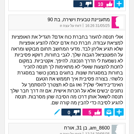
3
10
מתעניינת טבעית וישירה, בת 90
|
31/05/25 16:26
דווח על עצה זו
אולי תנסה להעזר בחברת כוח אדם? תגדיל את האופציות
למציאת עבודה. חברת כוח אדם יכולה להציע אופציות
שלא תגיע אליהן לבד. מדעי המחשב תחום מבוקש ומראה
על הפוטנציאל הגבוה שלך. לגבי בחורות, דווקא פסיביות
לא נשמעת לי הדרך הנכונה. להיפך. אקטיביות. במקום
לחכות להצעות שאולי לא מתאימות לך תנסה להכיר
בחורות במסגרות שונות. בחוגים במכון כושר במסגרת
כלשהי. בצורה פסיבית איך תממש את הטעם
האינדיבידואלי שלך? ואז גם לא תצטרך להסתמך על
נתונים יבשים אלא על הכרות אישית. אם זה דרך חבר שלך
תנסה לשאול אותן דרכו מה הסיבה שהן מסרבות. תנסה
להגיע לסיבה כדי להבין מה קורה שם.
0
5
am_8600, בן 31, אורח
|
29/05/25 12:24
דווח על עצה זו