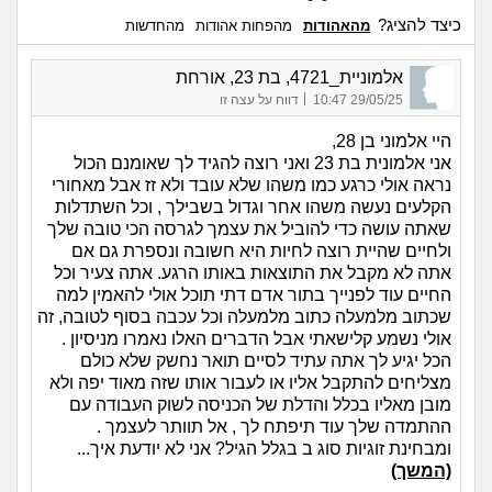
כיצד להציג?
מהאהודות
מהפחות אהודות
מהחדשות
אלמוניית_4721, בת 23, אורחת
|
29/05/25 10:47
דווח על עצה זו
היי אלמוני בן 28,
אני אלמונית בת 23 ואני רוצה להגיד לך שאומנם הכול
נראה אולי כרגע כמו משהו שלא עובד ולא זז אבל מאחורי
הקלעים נעשה משהו אחר וגדול בשבילך , וכל השתדלות
שאתה עושה כדי להוביל את עצמך לגרסה הכי טובה שלך
ולחיים שהיית רוצה לחיות היא חשובה ונספרת גם אם
אתה לא מקבל את התוצאות באותו הרגע. אתה צעיר וכל
החיים עוד לפנייך בתור אדם דתי תוכל אולי להאמין למה
שכתוב מלמעלה כתוב מלמעלה וכל עכבה בסוף לטובה, זה
אולי נשמע קלישאתי אבל הדברים האלו נאמרו מניסיון .
הכל יגיע לך אתה עתיד לסיים תואר נחשק שלא כולם
מצליחים להתקבל אליו או לעבור אותו שזה מאוד יפה ולא
מובן מאליו בכלל והדלת של הכניסה לשוק העבודה עם
ההתמדה שלך עוד תיפתח לך , אל תוותר לעצמך .
ומבחינת זוגיות סוג ב בגלל הגיל? אני לא יודעת איך...
(המשך)