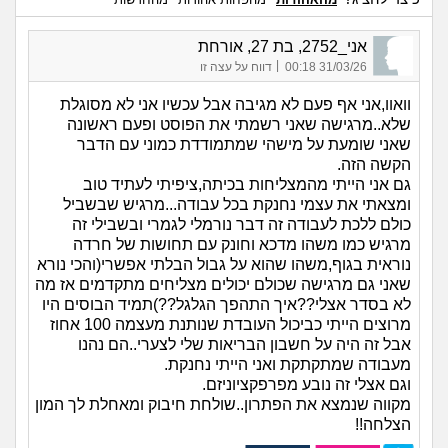
אני_2752, בת 27, אורחת
|
31/03/26 00:18
דווח על עצה זו
וואוו,אני אף פעם לא מגיבה אבל עכשיו אני לא מסוגלת
שלא..מרגישה שאני רשמתי את הפוסט ופעם ראשונה
שאני שומעת על מישהי שמתמודדת כמוני עם הדבר
הקשה הזה.
גם אני הייתי מהמצליחות בכיתה,ציפיתי לעתיד טוב
ומצאתי את עצמי נחנקת בכל עבודה...מרגיש שבשביל
כולם ללכת לעבודה זה דבר נורמלי לגמרי ובשבילי זה
מרגיש כמו משהו מדכא וחונק עם תחושות של חרדה
נוראית בגוף,משהו שהוא על גבול הבלתי אפשרי(והכי נורא
שאני גם מרגישה שכולם יכולים מצליחים מתקדמים אז מה
לא בסדר אצלי??איך התהפך הגלגל??)תמיד הבוסים היו
מרוצים הייתי כביכול העובדת שנותנת מעצמה 100 אחוז
אבל זה היה על חשבון הבריאות שלי לצערי..הם נהנו
מעבודה שמתקתקת ואני הייתי נחנקת.
וגם אצלי זה נובע מפרפקציוניזם.
מקווה שנמצא את הפתרון..שולחת חיבוק ומאחלת לך המון
הצלחה!!