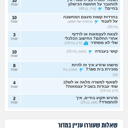
10
להתגבר על תחושת הכישלון
עצות
בחיים?
(גידי, בן 40)
בחרדות קשות מעצם המחשבה
10
על לעבוד
(בחורה של חופש,
עצות
בת 30)
לצאת לעצמאות או לרדוף
3
אחרי החלום? החישוב הכלכלי
עצות
שלי לא מסתדר
(ירין, בת 19)
קושי בעבודה
(נועה, בת 25)
10
עצות
מישהו שיודע איך זה להיות
8
מזכירת בית ספר?
(Lola, בת
עצות
20)
לשאוף למשרה מלאה או לשלב
4
שתי עבודות בשביל עצמאות?
עצות
(ירין, בת 19)
מרגיש תקוע בחיים, איך
2
להתמודד?
(zak, בן 25)
עצות
איך לעשות כסף מתמונות של
7
יכולים לפטר אותי כי
הגשתי ציפיית שכר
כפות רגליים בצורה אנונימית
שמתי בצחוק מלח
יותר גבוהה משלו ויש
עצות
אני מעצבת גרפית,
ללכת להפגין? זה
בקפה לאחד
לי יותר ניסיון, למה
בלי שיגלו אותי?
(אליס, בת
האם AI באמת יקח לי
יפגע בקריירה שלי
העובדים?
הוא מקבל שכר גבוה
שאלות שעוררו עניין במדור
את העבודה בסוף?
בעתיד?
20)
יותר?