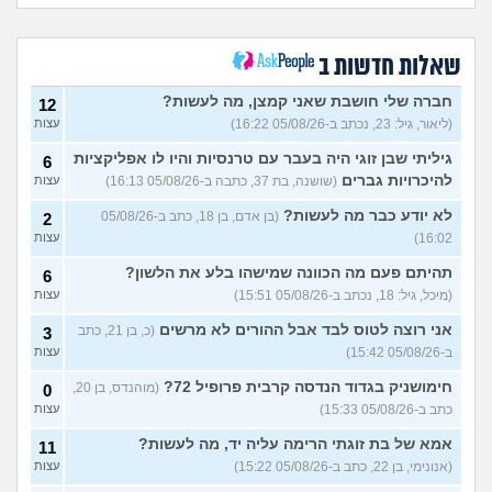
3
למרפאה או מערכת מומלצת
עצות
לרופאים. מה הכי טוב היום?
(מרפאת ט.ט, בת 40)
שאלות חדשות ב
במה לעבוד?
(אנונימי, בן 17)
3
עצות
חברה שלי חושבת שאני קמצן, מה לעשות?
12
(ליאור, גיל: 23, נכתב ב-05/08/26 16:22)
עצות
שחוק עד דמעות מעבודה
3
זמנית: האם לחתום אבטלה
עצות
גיליתי שבן זוגי היה בעבר עם טרנסיות והיו לו אפליקציות
6
ולהשקיע בהייטק או למצוא
עבודה אחרת?
להיכרויות גברים
(שושנה, בת 37, כתבה ב-05/08/26 16:13)
עצות
(סטודנט, בן 22)
לא יודע כבר מה לעשות?
(בן אדם, בן 18, כתב ב-05/08/26
2
איך מוצאים עבודה בעיר שלי?
5
16:02)
עצות
(אסי, בן 38)
עצות
תהיתם פעם מה הכוונה שמישהו בלע את הלשון?
6
האם כדאי עגלות באמריקה/
3
(מיכל, גיל: 18, נכתב ב-05/08/26 15:51)
עצות
קוסמטיקה?
(אנגל, בת 22)
עצות
אני רוצה לטוס לבד אבל ההורים לא מרשים
(כ, בן 21, כתב
3
מסיימת תואר במדמח ולא
3
יודעת לאן להמשיך מפה
(נועם,
עצות
ב-05/08/26 15:42)
עצות
בת 23)
חימושניק בגדוד הנדסה קרבית פרופיל 72?
(מוהנדס, בן 20,
0
שאלות על המקצוע של הנהלת
5
כתב ב-05/08/26 15:33)
עצות
חשבונות
(מישהי, בת 30)
עצות
אמא של בת זוגתי הרימה עליה יד, מה לעשות?
11
איך לשפר את הנושא
4
התעסוקתי?
(אנונימית, בת 27)
עצות
(אנונימי, בן 22, כתב ב-05/08/26 15:22)
עצות