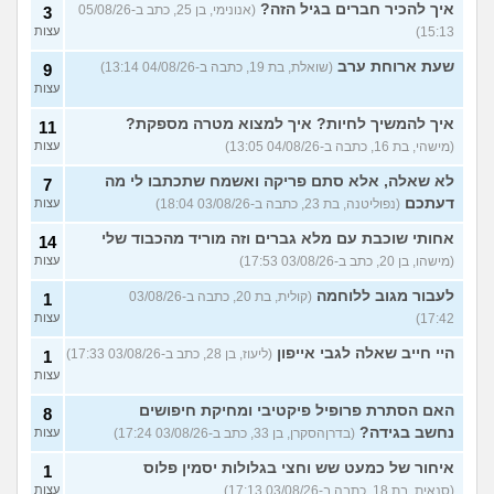
איך להבין מה הכיוון שלי?
איך להכיר חברים בגיל הזה?
4
(אנונימי, בן 25, כתב ב-05/08/26
3
(אנונימית, בת 21)
עצות
15:13)
עצות
עוד שאלות חדשות במדור
שעת ארוחת ערב
(שואלת, בת 19, כתבה ב-04/08/26 13:14)
9
עצות
איך להמשיך לחיות? איך למצוא מטרה מספקת?
11
(מישהי, בת 16, כתבה ב-04/08/26 13:05)
עצות
לא שאלה, אלא סתם פריקה ואשמח שתכתבו לי מה
7
דעתכם
(נפוליטנה, בת 23, כתבה ב-03/08/26 18:04)
עצות
אחותי שוכבת עם מלא גברים וזה מוריד מהכבוד שלי
14
(מישהו, בן 20, כתב ב-03/08/26 17:53)
עצות
לעבור מגוב ללוחמה
(קולית, בת 20, כתבה ב-03/08/26
1
17:42)
עצות
היי חייב שאלה לגבי אייפון
(ליעוז, בן 28, כתב ב-03/08/26 17:33)
1
עצות
האם הסתרת פרופיל פיקטיבי ומחיקת חיפושים
8
נחשב בגידה?
(בדרןהסקרן, בן 33, כתב ב-03/08/26 17:24)
עצות
איחור של כמעט שש וחצי בגלולות יסמין פלוס
1
(סנאית, בת 18, כתבה ב-03/08/26 17:13)
עצות