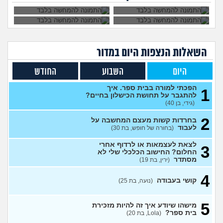
ניסיתי כמעט הכול בקשר
4
לעבודה סלאש לימודים
עצות
מרגישה שאין עתיד
(אנונימית, בת
22)
הכשרה מעשית לעבודה
2
השאלות הנצפות ה
יום
במדור
סוציאלית בביטוח לאומי
עצות
(סטודנט, בן 24)
היום
השבוע
החודש
האם ניתן להצליח כנטורופטית
1
עצמאית?
(מישהי, בת 33)
עצות
הפכתי למורה בבית ספר. איך
1
עבודה בתור מוקדנית לזימון
להתגבר על תחושת הכישלון בחיים?
4
תורים בבלינסון. כדאי?
(גידי, בן 40)
(דוי, בת
עצות
23)
2
בחרדות קשות מעצם המחשבה על
מכינה טכנולוגית להנדסאים
0
לעבוד
(בחורה של חופש, בת 30)
(מילואים, בן 27)
עצות
לצאת לעצמאות או לרדוף אחרי
3
עבודה בתור מוקדנית לזימון
1
החלום? החישוב הכלכלי שלי לא
תורים בבלינסון, כדאי?
(דוי, בת
עצות
מסתדר
(ירין, בת 19)
22)
בת 26 מרגישה אבודה
4
(לי, בת
4
קושי בעבודה
(נועה, בת 25)
26)
עצות
קריירה בנקאית המלצות?
3
5
מישהו שיודע איך זה להיות מזכירת
(מתעניינת, בת 25)
עצות
בית ספר?
(Lola, בת 20)
מחפשת המלצה על תוכנה