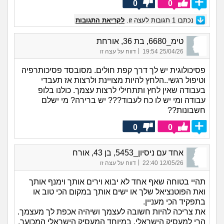
0
0
נכתבו
1
תגובות לעצה זו.
לקריאת התגובות
טימ_6680, בת 36, אורחת
|
25/04/26 19:54
דווח על עצה זו
פסיכולוגית יש לך דרך קפת חולים. מסובסד פסיכותרפיה
וטיפול רגשי..הלחץ להיות מצויינת ולרצות אז תעבדי
בעבודה שאין לחץ ותתחילי לרצות עצמך. כולנו בלופ
עבודה ומי יש לו כח לעבוד??? יש ברירה? מי ישלם
חשבונות??
0
0
אחד עם ניסיון_5453, בן 43, אורח
|
12/05/26 22:40
דווח על עצה זו
תהיי בטוחה שאף אחד לא יבוא וירים אותך וימנף אותך
ואת הפוטנציאל שלך או ישים אותך במקום הכי טוב או
בתפקיד הכי מעניין.
את צריכה להיות חשובה לעצמך ושיהיה אכפת לך מעצמך.
הרי למעסיק הישראלי, במיוחד המעסיק הישראלי המכוער,