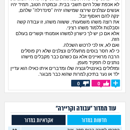
לא אכפת שכל היום תשבי בבית. ובמקרה הטוב, תמיד יהיו
אנשים עצלנים שירצו שמישהו יהיה "סינדרלה" שלהם,
ינקה להם ויאסוף זבל.
את רוצה משהו משמעותי, ששווה משהו, זו עבודה קשה
וסבלנות וללמוד משהו רציני.
אלא אם כן יש לך כישרון למשהו אומנותי וקשרים בעולם
הזה.
ואם לא, אז לכי לרכוש השכלה.
כי לא חסר בוסים מתעללים ונצלנים שלא רק פוסלים
הרבה מרואיינים אלא גם כשהם כבר מקבלים מישהו
נותנים לו תפקיד מעפן.
ומזלזלים באינטיליגנציה שלו ומדברים איתו כאילו הוא עדיין
ילד או נער בתיכון.למרות שהוא כבר מבוגר.
0
0
עוד ממדור "עבודה וקריירה"
חדשות במדור
אקראיות במדור
הפכתי למורה בבית ספר. איך