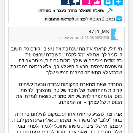
1
1
שואלת השאלה בחרה בעצה זו כעוזרת!
נכתבו
2
תגובות לעצה זו.
לקריאת התגובות
MS, בן 47
|
06/04/26 01:08
דווח על עצה זו
הי הילי, קראתי את מה שכתבת וזה נגע בי. קודם כל, חשוב
לי לומר לך: את לא "מקולקלת". העובדה שהצטיינת
בלימודים מוכיחה שיש לך יכולות גבוהות, מוסר עבודה
ומשמעת עצמית. הבעיה היא לא בך, אלא כנראה במסגרת
שכרגע לא מתאימה למבנה הנפשי שלך.
החרדה שאת מתארת במקומות עבודה נובעת לעיתים
קרובות מהתחושה של חוסר שליטה, מהצורך "לרצות"
בוס, או מהפחד להיכשל מול סמכות. כשאת לומדת, את
הבוסית של עצמך – וזה המפתח.
אני רוצה להציע לך זווית אחרת: במקום להילחם בחרדה
בתוך "כלוב" של משרד או משמרת, אולי הגיע הזמן לבנות
לעצמך אי של יציבות. משהו שתוכלי ללמוד ולפתח בזמן
שלך, מהבית, בלי שאף אחד ימדוד לך זמנים עם סטופר.