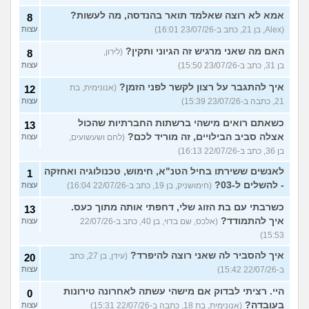
אמא לא רוצה שאלמד תואר בהנדסה, מה לעשות?
8
(Alex, בן 21, כתב ב-23/07/26 16:01)
עצות
האם מה שאני מרגיש זה הגיוני ותקין?
(לירון,
8
בן 31, כתב ב-23/07/26 15:50)
עצות
איך להתגבר על רצון לקשר לפני הזמן?
(אנונימית, בת
12
21, כתבה ב-23/07/26 15:39)
עצות
כשאתם רואים מישהי ברשתות החברתיות שהכול
13
אצלה סביב הבילויים, זה מוריד לכם?
(לחם ושעשועים,
עצות
בן 36, כתב ב-22/07/26 16:13)
לאנשים ששירתו בחיל הטנ"א, חימוש, טכנולוגיה ואחזקה
1
- להשלים ל-03?
(חימושניק, בן 19, כתב ב-22/07/26 16:04)
עצות
כשרבתי עם בת הזוג שלי, דחפתי אותה מתוך כעס.
13
איך להתמודד?
(אלכס, שם בדוי, בן 40, כתב ב-22/07/26
עצות
15:53)
איך להסביר לה שאני רוצה להיפרד?
(עידן, בן 27, כתב
20
ב-22/07/26 15:42)
עצות
היי. רציתי לבדוק אם מישהי עשתה לאחרונה טירונות
0
בעובדה?
(אנונימית, בת 18, כתבה ב-22/07/26 15:31)
עצות