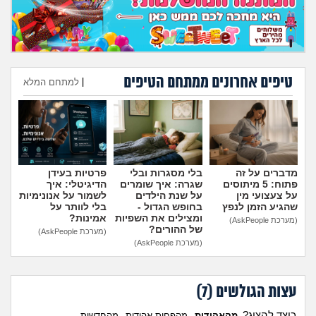
טיפים אחרונים ממתחם הטיפים
|
למתחם המלא
הוספת טיפ
מדברים על זה
בלי מסגרות ובלי
פרטיות בעידן
פתוח: 5 מיתוסים
שגרה: איך שומרים
הדיגיטלי: איך
על צעצועי מין
על שנת הילדים
לשמור על אנונימיות
שהגיע הזמן לנפץ
בחופש הגדול -
בלי לוותר על
ומצילים את השפיות
אמינות?
(מערכת AskPeople)
של ההורים?
(מערכת AskPeople)
(מערכת AskPeople)
עצות הגולשים (
7
)
כיצד להציג?
מהאהודות
מהפחות אהודות
מהחדשות