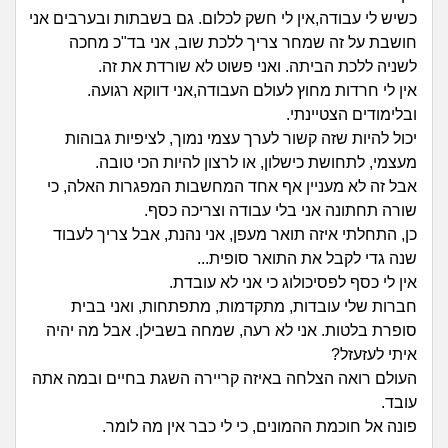
זוגיות
חיפוש שאלות
כשיש לי עבודה,אין לי חשק לכלום. גם בשבתות ובערבים אני
|
חושבת על זה שמחר צריך ללכת שוב, אני בד"כ מחכה
היריון ולידה
הרשמה
התחברות
לשניה ללכת הביתה. ואני פשוט לא שורדת את זה.
אין לי חרדות מחוץ לעולם העבודה,אני דווקא רגועה.
הורות ומשפחה
ובלימודים הצטיינתי.
יכול להיות שזה קשור לערך עצמי נמוך, לציפיות גבוהות
מתבגרים
מעצמי, לתחושת כישלון, או לרצון להיות הכי טובה.
אבל זה לא מעניין אף אחד המחשבות המפגרות האלה, כי
מהבקו"ם... ועד מתי?!
שורה תחתונה אני בלי עבודה וצריכה כסף.
כן, התחלתי איזה תואר מעפן, אני נהנת, אבל צריך לעבוד
לימודים וסטודנטים
שנה גדי לקבל את התואר סופית...
אין לי כסף לפסיכולוג כי אני לא עובדת.
עבודה וקריירה
חברות שלי עובדות, מתקדמות, מתפתחות, ואני בבית
סופרת בלטות. אני לא רעה, שמחה בשבילן. אבל מה יהיה
איתי לעזעזל?
חברים ואנשים
העולם רואה הצלחה באיזה קריירה השגת בחיים ובמה אתה
עובד.
בית, שכנים ושותפים
פונה אל חוכמת ההמונים, כי לי כבר אין מה לומר.