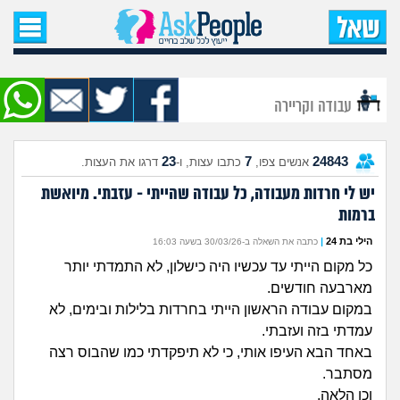
עמוד הבית
שאל שאלה
עבודה וקריירה
שאלות חדשות
23
7
24843
אנשים צפו,
כתבו עצות, ו-
דרגו את העצות.
שאלות שעוררו עניין
יש לי חרדות מעבודה, כל עבודה שהייתי - עזבתי. מיואשת
ברמות
עצות חדשות
הילי בת 24
|
כתבה את השאלה ב-30/03/26 בשעה 16:03
מה קורה כאן?
כל מקום הייתי עד עכשיו היה כישלון, לא התמדתי יותר
מארבעה חודשים.
מתחם הטיפים
במקום עבודה הראשון הייתי בחרדות בלילות ובימים, לא
עמדתי בזה ועזבתי.
מדורים
באחד הבא העיפו אותי, כי לא תיפקדתי כמו שהבוס רצה
מסתבר.
וכן הלאה.