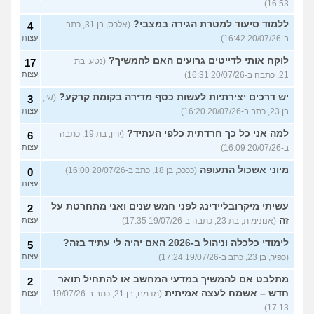
16:53)
ללמוד סיעוד למטרת הגירה במצבי?
(אלכס, בן 31, כתב
4
ב-20/07/26 16:42)
עצות
לוקח אותי לדייטים גרועים האם להמשיך?
(נטע, בת
17
21, כתבה ב-20/07/26 16:31)
עצות
יש דרכים יצירתיות לעשות כסף מדירה בקומת קרקע?
(שי,
3
בן 23, כתב ב-20/07/26 16:20)
עצות
למה אני כל כך חרדתית כלפי העתיד?
(ירין, בת 19, כתבה
6
ב-20/07/26 16:09)
עצות
מיוני אשכול התעופה
(ככככ, בן 18, כתב ב-20/07/26 16:00)
0
עצות
עשיתי מיקרובליידינג לפני חמש שנים ואני מתחרטת על
2
זה
(אנונימית, בת 23, כתבה ב-19/07/26 17:35)
עצות
לימודי כלכלה וניהול ב-2026 האם יהיה לי עתיד בזה?
5
(כפיר, בן 23, כתב ב-19/07/26 17:24)
עצות
מתלבט אם להמשיך במדעי המחשב או להתחיל תואר
2
חדש – אשמח לעצה אמיתית
(מדמח, בן 21, כתב ב-19/07/26
עצות
17:13)