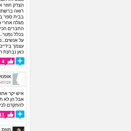
הצדק חוזר אל
רואה ברשתות
בבית ספר בל
מגלה אחרי כ
החברים הכי 
בכלל נפטר..
על אנשים...כ
עצמך בידיים.
כאן נבחנת ה
4
אופנוע_1036, בן 71
07/26 18:20
איש יקר אתה 
אבל הן לא ת
להתקדם לכיוו
11
מוזס, בן