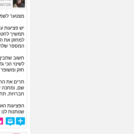
07/26 22:14
מצטער לשמוע
יש פציעות ע
תמשיך לחטט 
למחוק את הר
המספר שלה,
חשוב שתבין 
לשינוי הכי ג
חזק ומשופר 
תרים את הרא
שם, ומחכה ש
חברויות, תחו
הפציעות האל
שנותנות לנו 