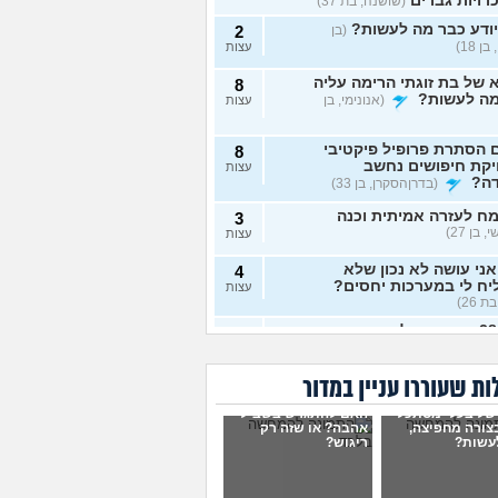
רויות גברים
(שושנה, בת 37)
ודע כבר מה לעשות?
(בן
2
ן 18)
עצות
של בת זוגתי הרימה עליה
8
מה לעשות?
(אנונימי, בן
עצות
 הסתרת פרופיל פיקטיבי
8
יקת חיפושים נחשב
עצות
דה?
(בדרןהסקרן, בן 33)
ח לעזרה אמיתית וכנה
3
 בן 27)
עצות
ני עושה לא נכון שלא
4
ח לי במערכות יחסים?
עצות
ת 26)
בת 28 ואף פעם לא הייתי
6
יות, האם לשקר על כך
עצות
ט ראשון?
(רווקה, בת 28)
ת שעוררו עניין במדור
ית מתנהגת מוזר?
(אנונימי,
3
של בעלי מסתכל
האם להתגרש בשביל
עצות
בצורה מחפיצה,
אהבה? או שזה רק
עשות?
ריגוש?
ם לא הייתי בזוגיות ואני לא
7
 איך. איך נכנסים לזוגיות
עצות
ל?
(דור, בן 25)