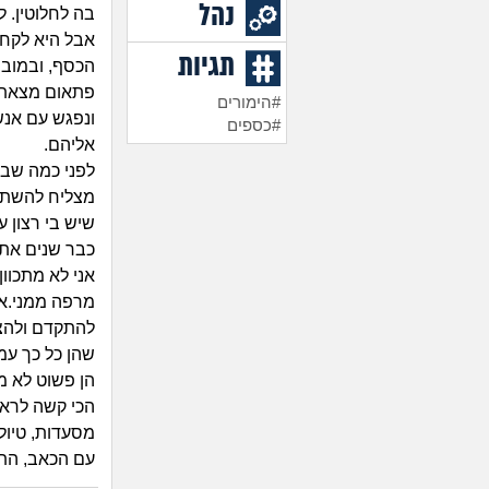
נהל
בה לחלוטין. 
אבל היא לקחה
תגיות
הכסף, ובמובן
פתאום מצאתי
#הימורים
ונפגש עם אנש
#כספים
אליהם.
לפני כמה שבו
מצליח להשתח
שיש בי רצון ע
כבר שנים את
אני לא מתכוו
מרפה ממני.אנ
להתקדם ולהצלי
שהן כל כך עמ
הן פשוט לא מ
הכי קשה לראו
מסעדות, טיולי
עם הכאב, הת