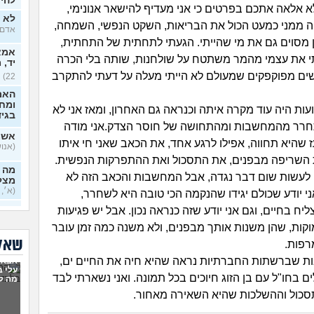
להיכ
לא אלאה אתכם בפרטים כי אני מעדיף להישאר אנונימי,
לא י
 ממני כמעט הכול את הבריאות, השקט הנפשי, השמחה,
אדם, ב
 מסוים גם את מי שהייתי. הגעתי לתחתית של התחתית,
אמא 
 את עצמי מהמר משתטח על שולחנות, שותה בלי הכרה
יד, 
ים מפוקפקים שמעולם לא הייתי מעלה על דעתי להתקרב
22)
האם
ומח
עות היה עוד מקרה איתה וכנראה גם האחרון, ומאז אני לא
בגי
רר מהמחשבות ומהתחושה של חוסר הצדק.אני מודה
אשמ
ז שהיא תחווה, אפילו לרגע אחד, את הכאב שאני חי איתו
(אנושי,
 השריפה מבפנים, את התסכול ואת ההתפרקות הנפשית.
מה א
ן לעשות שום דבר נגדה, אבל המחשבות והכאב הזה לא
מצלי
(א׳, ב
י יודע שכולם יגידו שהנקמה הכי טובה היא לשחרר,
ח בחיים, וגם אני יודע שזה כנראה נכון. אבל יש פגיעות
בזוג
וקות, שהן משנות אותך מבפנים, ולא משנה כמה זמן עובר
בדיי
שאלו
רפות.
אקס
ת שברשתות החברתיות נראה שהיא חיה את החיים ים,
אבא 
בן 33)
עלי 
ם בחו"ל עם בן הזוג חיוכים בכל תמונה. ואני נשארתי לבד
מה ל
בחיי
סכול וההשלכות שהיא השאירה מאחור.
יודע
בכל