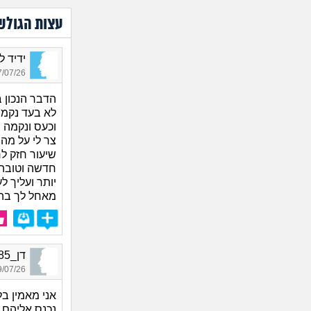
עצות הגולש
ידיד לע
07/26 11:14
הדבר הנכון 
לא בעד נקמו
וכעס ונקמה 
צר לי על מה
שיעור חזק ל
חדשה וטובה 
יותר ועליך ל
מאחל לך בה
דן_7185, בן 29, אורח
07/26 04:12
אני מאמין ב
נכנס אליהם.