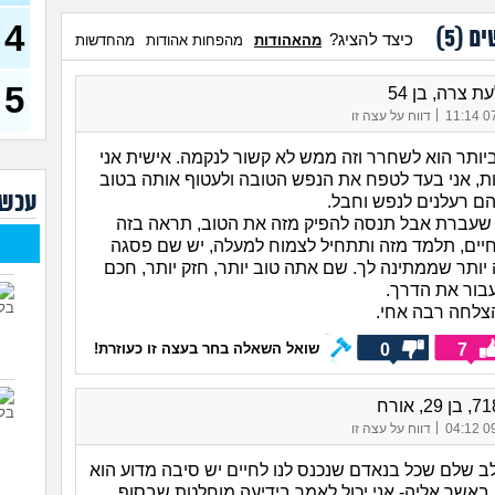
דחפת
להת
4
ים (
5
)
כיצד להציג?
מהאהודות
מהפחות אהודות
מהחדשות
40)
איך 
להי
5
ת צרה, בן 54
|
07/
דווח על עצה זו
בעיו
לעש
ביותר הוא לשחרר וזה ממש לא קשור לנקמה. אישית אני
לא 
ת, אני בעד לטפח את הנפש הטובה ולעטוף אותה בטוב
עכשי
29)
הם רעלנים לנפש וחבל.
 שעברת אבל תנסה להפיק מזה את הטוב, תראה בזה
יוצא
חיים, תלמד מזה ותתחיל לצמוח למעלה, יש שם פסגה
(אנוני
יותר שממתינה לך. שם אתה טוב יותר, חזק יותר, חכם
להתח
עבור את הדרך.
בטיי
צלחה רבה אחי.
26)
0
7
לוקח
שואל השאלה בחר בעצה זו כעוזרת!
האם
|
09/
דווח על עצה זו
לב שלם שכל בנאדם שנכנס לנו לחיים יש סיבה מדוע הוא
 באשר אליה- אני יכול לאמר בידיעה מוחלטת שבסוף