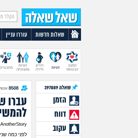
שאלות חדשות
עוררו עניין
המצב
היריון
הורות
זוגיות
מתבגרים
הבטחוני
ולידה
ומשפחה
שאלה
397089
8508
אנשים
עברו שנ
הזמן
להמשיך
דווח
AnotherStory בן 29
עקוב
לפני כמה שני