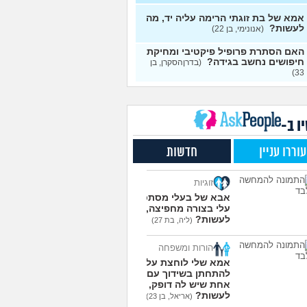
י אותה מתוך כעס. איך
עצות
מודד?
(אלכס, שם בדוי, בן
אמא של בת זוגתי הרימה עליה יד, מה
לעשות?
(אנונימי, בן 22)
להסביר לה שאני רוצה
20
האם הסתרת פרופיל פיקטיבי ומחיקת
פרד?
(עידן, בן 27)
עצות
חיפושים נחשב בגידה?
(בדרןהסקרן, בן
33)
ת ביני לבית הזוג, מה
6
ות?
(אנונימי, בן 24)
עצות
משלמת בדייטים
(אלי, בן
9
עצות
ו ב-
ת איתו היום לדייט ראשון
3
עוררו עניין
חדשות
מית, בת 18)
עצות
יל עם בנות בים/ הליכה
8
זוגיות
לת או מועדון?
(רואי, בן
עצות
אבא של בעלי מסתכל
עלי בצורה מחפיצה, מה
 אותי לדייטים גרועים
17
לעשות?
(ליה, בת 27)
 להמשיך?
(נטע, בת 21)
עצות
הורות ומשפחה
עוד שאלות חדשות במדור
אמא שלי לוחצת עליי
להתחתן בשידוך עם כל
אחת שיש לה דופק, מה
לעשות?
(אריאל, בן 23)