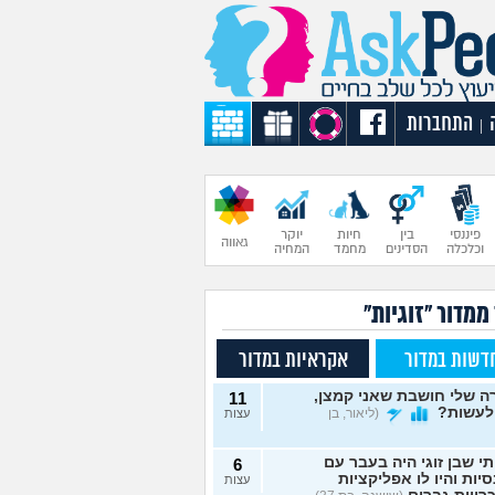
התחברות
|
פיננסי
בין
חיות
יוקר
גאווה
וכלכלה
הסדינים
מחמד
המחיה
ממדור "זוגיות"
דשות במדור
אקראיות במדור
 שלי חושבת שאני קמצן,
11
לעשות?
(ליאור, בן
עצות
תי שבן זוגי היה בעבר עם
6
יות והיו לו אפליקציות
עצות