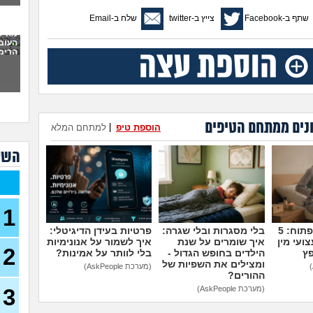
לתת 
שתף ב-Facebook
צייץ ב-twitter
שלח ב-Email
כמו
מה ל
העוב
לעש
הרימה
(אנונימ
מבוא
להתח
הטע
בחו
נים ממתחם הטיפים
הוספת טיפ
|
למתחם המלא
מתכנ
השא
לכם
האם 
ותקי
1
איך 
לפני
מדברים על זה פתוח: 5
בלי מסגרות ובלי שגרה:
פרטיות בעידן הדיגיטלי:
ועי מין
איך שומרים על שנת
איך לשמור על אנונימיות
2
כשא
פץ
הילדים בחופש הגדול -
בלי לוותר על אמינות?
החב
ומצילים את השפיות של
(מערכת AskPeople)
הביל
ההורים?
(לחם 
3
(מערכת AskPeople)
כשרב