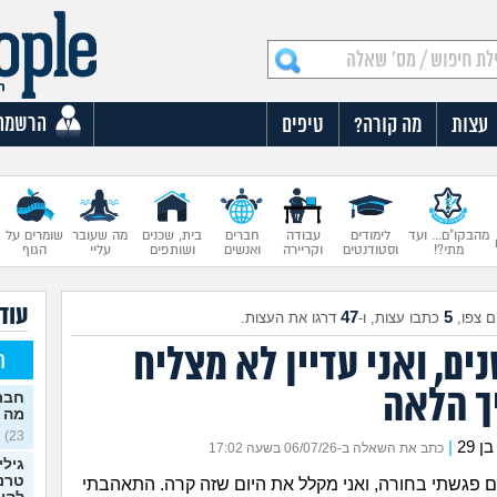
הרשמה
עצות
מה קורה?
טיפים
מהבקו"ם... ועד
לימודים
עבודה
חברים
בית, שכנים
מה שעובר
שומרים על
מתי?!
וסטודנטים
וקריירה
ואנשים
ושותפים
עליי
הגוף
עוד 
47
5
 צפו,
כתבו עצות, ו-
דרגו את העצות.
ים, ואני עדיין לא מצליח
ח
 הלאה
חברה
מה 
23)
|
כתב את השאלה ב-06/07/26 בשעה 17:02
גילי
טרנס
ם פגשתי בחורה, ואני מקלל את היום שזה קרה. התאהבתי