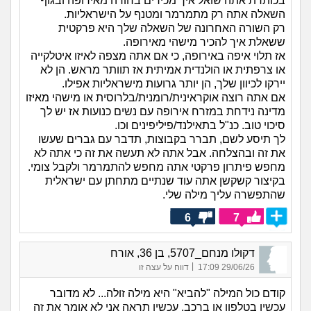
בכותרת אתה שואל איך מכירים בחורה מאירופה ובגוף
השאלה אתה רק מתמרמר ומטנף על הישראליות.
רק השורה האחרונה של השאלה שלך היא פרקטית
ששאלת איך להכיר מישהי מאירופה.
אז תלוי איפה באירופה, כי אם אתה מצפה לאיזו איטלקייה
או צרפתית או הולנדית אמיתית אז תוותר מראש. הן לא
יירקו לכיוון שלך, הן יותר גרועות מישראליות אפילו.
אם אתה רוצה אוקראינית/רומנית/בלרוסית או מישהי מאיזו
מדינה נידחת במזרח אירופה עם נשים כנועות אז יש לך
סיכוי טוב. כנ"ל בתאילנד/פיליפינים וכו.
לך תיסע לשם, תברר בקבוצות, תדבר עם גברים שעשו
את זה ובהצלחה. אבל אתה לא תעשה את זה כי אתה לא
מחפש פיתרון פרקטי אתה מחפש להתמרמר ולקבל צומי.
בקיצור קשקשן אתה עוד שנתיים מתחתן עם ישראלית
שהתפשרה עליך מילה שלי.
6
7
דקולו מנחם_5707, בן 36, אורח
|
29/06/26 17:09
דווח על עצה זו
קודם כול המילה "להביא" היא מילה זולה... לא מדובר
עכשיו בטלפון או ברכב. עכשיו תראה אני לא אומר את זה