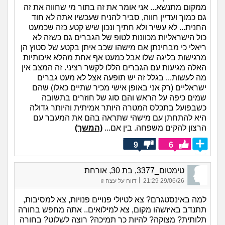
ממקום מתנשא... אני אומר את זה בתור מי שחווה את זה
גם כמוך ועדיין חווה, סביר להניח שעכשיו אתה לא חוד
החנית... לא עשיר ולא חתיך ונכון שיש קטע כזה שכמעט
כול הישראליות מכוונות לטופ של הגברים גם כשזה לא
ריאלי כי מבחינתן אם מישהו שכב איתן בקטע של סטוץ הן
מרגישות בליגה שלו אבל כמעט אף אחת מהלא איכותיות
האלה מגיעות עם הגברים הללו לקשר רציני. זה המצב אין
מה לעשות... בגלל זה יש תופעה אצל לא מעט גברים
ישראליים (רק אני באופן אישי מכיר שתיים כאלו) שהם
שמים כיפה על הראש והם סוג של חוזרים בתשובה
כשבפועל בתכלס המטרה היותר אמיתית והיותר גדולה
היא להתחתן עם מישהי שתראה בהם את המעבר עם
הרצון להקים משפחה. בין אם...
(המשך)
9
6
טימטום_3377, בת 30, אורחת
|
29/06/26 21:29
דווח על עצה זו
למה באינסטגרם? צא לטיולי פנויים פנויות, צא למסיבות,
תתנדב באיזשהו מקום, צא למילואים.. אתה מחפש בחורה
תלותית? מצוקה? להיות כר תמיכה? רוצה לשלוט? בחורה