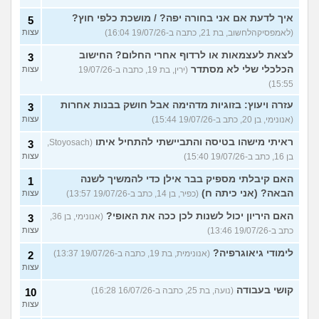
איך לדעת אם אני בחורה יפה? / מושכת כלפי חוץ?
5
(לאמפסיקהלחשוב, בת 21, כתבה ב-19/07/26 16:04)
עצות
לצאת לעצמאות או לרדוף אחרי החלום? החישוב
3
הכלכלי שלי לא מסתדר
(ירין, בת 19, כתבה ב-19/07/26
עצות
15:55)
עזרה ויעוץ: בזוגיות מדהימה אבל חושק בבנות אחרות
3
(אנונימי, בן 20, כתב ב-19/07/26 15:44)
עצות
ראיתי מישהו בטיסה והתביישתי להתחיל איתו
(Stoyosach,
3
בן 16, כתב ב-19/07/26 15:40)
עצות
האם קיבלתי מספיק בבר אילן כדי להמשיך לשנה
1
הבאה? (אני כיתה ח)
(כפיר, בן 14, כתב ב-19/07/26 13:57)
עצות
האם היריון יכול לשנות לכן ככה את האופי?
(אנונימי, בן 36,
3
כתב ב-19/07/26 13:46)
עצות
לימודי גיאוגרפיה?
(אנונימית, בת 19, כתבה ב-19/07/26 13:37)
2
עצות
קושי בעבודה
(נועה, בת 25, כתבה ב-16/07/26 16:28)
10
עצות