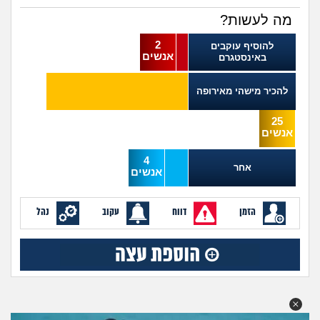
מה שעובר עליי
מה לעשות?
שומרים על הגוף
2
להוסיף עוקבים
אנשים
באינסטגרם
פיננסי וכלכלה
להכיר מישהי מאירופה
בין הסדינים
25
אנשים
חיות מחמד
4
אחר
אנשים
יוקר המחיה
הזמן
דווח
עקוב
נהל
גאווה