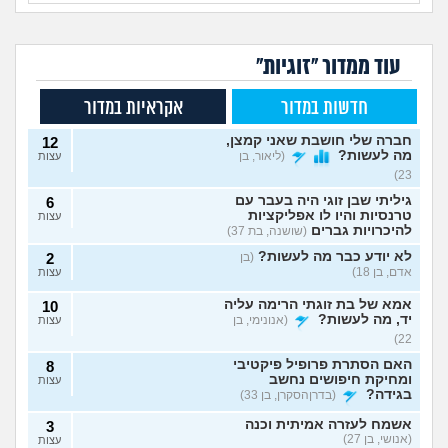
עוד ממדור "זוגיות"
חדשות במדור
אקראיות במדור
חברה שלי חושבת שאני קמצן,
12
מה לעשות?
(ליאור, בן
עצות
23)
גיליתי שבן זוגי היה בעבר עם
6
טרנסיות והיו לו אפליקציות
עצות
להיכרויות גברים
(שושנה, בת 37)
לא יודע כבר מה לעשות?
(בן
2
אדם, בן 18)
עצות
אמא של בת זוגתי הרימה עליה
10
יד, מה לעשות?
(אנונימי, בן
עצות
22)
האם הסתרת פרופיל פיקטיבי
8
ומחיקת חיפושים נחשב
עצות
בגידה?
(בדרןהסקרן, בן 33)
אשמח לעזרה אמיתית וכנה
3
(אנושי, בן 27)
עצות