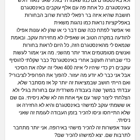
זוגיות
חיפוש שאלות
ולא באינסטגרם גם כמו שאמרתי בגלל שאני מאוד חלש
באינסטגרם. כל אחת פה עם אלף עוקבים באינסטגרם
|
היריון ולידה
חושבת שהיא איזה בר רפאלי למרות שרוב הבחורות
הרשמה
התחברות
באפליקציות נראות כמו נהגות משאית
ואי אפשר לפתח ככה שום דבר כי או שהן לא עונות אפילו
הורות ומשפחה
להודעה במקרה הטוב או שאפילו לא מחזירות עוקב. ובאמת
שנמאס לי מהאינסטגרם הזה, כל היום לראות בחורות
מתבגרים
ואנשים מטומטמים אחד יותר מהשני. מה אני אמור לעשות
כדי שבחורה תעקוב אחרי באינסטגרם? כבר שקלתי להוסיף
מהבקו"ם... ועד מתי?!
עוקבים רק כדי שיהיו לי איזה 400 ואולי זה יעלה את הסיכוי
אבל אני כבר לא יודע מה יעזור. להפוך את הפרופיל לציבורי?
לימודים וסטודנטים
ואם הייתי חושב שבמציאות זה יותר קל אז מסתבר שלא.
עבדתי במשך שנה בעבודה משרדית עם בחורות בגילי ולא
עבודה וקריירה
הצלחתי ליצור קשר עם אף אחת וזה לא שלא ניסיתי. גם שם
או ששמתי עוקב למישהי באינסטגרם והיא לא החזירה או
חברים ואנשים
שלא התייחסו וניסו להכיר בזמן העבודה לעומת זה שאני
ניסיתי.
בית, שכנים ושותפים
עעוד אפשרות זה להכיר מישהי באירופה. אני יותר מתחבר
לתרבות שם. יצא למישהו להכיר שם?