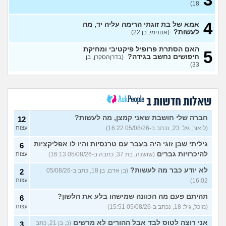
7
18)
לכם עצות?
(א, בת 28)
עצות
4
האם מה שאני מרגיש זה הגיוני
אמא של בת זוגתי הרימה עליה יד, מה
8
ותקין?
לעשות?
(לירון, בן 31)
(אנונימי, בן 22)
עצות
איך להתגבר על רצון לקשר
12
האם הסתרת פרופיל פיקטיבי ומחיקת
5
לפני הזמן?
(אנונימית, בת 21)
חיפושים נחשב בגידה?
עצות
(בדרןהסקרן, בן
33)
כשאתם רואים מישהי ברשתות
13
החברתיות שהכול אצלה סביב
עצות
הבילויים, זה מוריד לכם?
(לחם ושעשועים, בן 36)
שאלות חדשות ב
כשרבתי עם בת הזוג שלי,
13
דחפתי אותה מתוך כעס. איך
חברה שלי חושבת שאני קמצן, מה לעשות?
עצות
12
להתמודד?
(אלכס, שם בדוי, בן
(ליאור, גיל: 23, נכתב ב-05/08/26 16:22)
עצות
40)
גיליתי שבן זוגי היה בעבר עם טרנסיות והיו לו אפליקציות
6
איך להסביר לה שאני רוצה
20
להיכרויות גברים
(שושנה, בת 37, כתבה ב-05/08/26 16:13)
עצות
להיפרד?
(עידן, בן 27)
עצות
לא יודע כבר מה לעשות?
(בן אדם, בן 18, כתב ב-05/08/26
2
בעיות ביני לבית הזוג, מה
6
לעשות?
(אנונימי, בן 24)
16:02)
עצות
עצות
לא משלמת בדייטים
תהיתם פעם מה הכוונה שמישהו בלע את הלשון?
(אלי, בן
9
6
עצות
29)
(מיכל, גיל: 18, נכתב ב-05/08/26 15:51)
עצות
יוצאת איתו היום לדייט ראשון
3
אני רוצה לטוס לבד אבל ההורים לא מרשים
(כ, בן 21, כתב
3