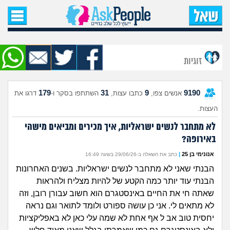
עמוד הבית
שאל שאלה
זוגיות
שאלות חדשות
179
31
9
9190
אנשים צפו,
כתבו עצות,
השתתפו בסקר ו-
דרגו את
שאלות שעוררו עניין
העצות.
עצות חדשות
לא מתחבר לנשים ישראליות, איך מכירים ומביאים מישהי
באירופה?
מה קורה כאן?
אנונימי בן 25
|
כתב את השאלה ב-29/06/26 בשעה 16:49
הבנתי שאני לא מתחבר לנשים ישראליות. בשנים האחרונות
מתחם הטיפים
הבנתי עוד יותר כמה הקטע של להיות מצליח ולהראות
שאתה חי את החיים באינסטגרם הוא חשוב עבורן רובן, וזה
מדורים
לא מתאים לי. אני כן עושה ספורט ולומד לתואר וגם נראה
יחסית טוב אב ל אף אחת לא שמה עלי כאן לא באפליקציות