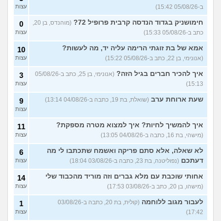
(אנונימית, בת 18)
עצות
ב-05/08/26 15:42)
עצות
להתחיל עם בנות בים/ הליכה
8
חימושניק בגדוד הנדסה קרבית פרופיל 72?
(מוהנדס, בן 20,
0
בטיילת או מועדון?
(רואי, בן
עצות
כתב ב-05/08/26 15:33)
עצות
26)
לוקח אותי לדייטים גרועים
אמא של בת זוגתי הרימה עליה יד, מה לעשות?
17
10
האם להמשיך?
(נטע, בת 21)
עצות
(אנונימי, בן 22, כתב ב-05/08/26 15:22)
עצות
איך להכיר חברים בגיל הזה?
עוד שאלות חדשות במדור
(אנונימי, בן 25, כתב ב-05/08/26
3
15:13)
עצות
שעת ארוחת ערב
(שואלת, בת 19, כתבה ב-04/08/26 13:14)
9
עצות
איך להמשיך לחיות? איך למצוא מטרה מספקת?
11
(מישהי, בת 16, כתבה ב-04/08/26 13:05)
עצות
לא שאלה, אלא סתם פריקה ואשמח שתכתבו לי מה
6
דעתכם
(נפוליטנה, בת 23, כתבה ב-03/08/26 18:04)
עצות
אחותי שוכבת עם מלא גברים וזה מוריד מהכבוד שלי
14
(מישהו, בן 20, כתב ב-03/08/26 17:53)
עצות
לעבור מגוב ללוחמה
(קולית, בת 20, כתבה ב-03/08/26
1
17:42)
עצות