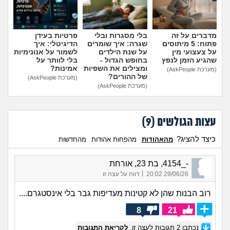
מדברים על זה
בלי מסגרות ובלי
פרטיות בעידן
פתוח: 5 מיתוסים
שגרה: איך שומרים
הדיגיטלי: איך
על צעצועי מין
על שנת הילדים
לשמור על אנונימיות
שהגיע הזמן לנפץ
בחופש הגדול -
בלי לוותר על
ומצילים את השפיות
אמינות?
(מערכת AskPeople)
של ההורים?
(מערכת AskPeople)
(מערכת AskPeople)
עצות הגולשים (
9
)
כיצד להציג?
מהאהודות
מהפחות אהודות
מהחדשות
-_4154, בת 23, אורחת
|
29/06/26 20:02
דווח על עצה זו
רוב הבנות שהן לא קטינות מעדיפות גבר בלי אינסטגרם....
8
21
נכתבו
2
תגובות לעצה זו.
לקריאת התגובות