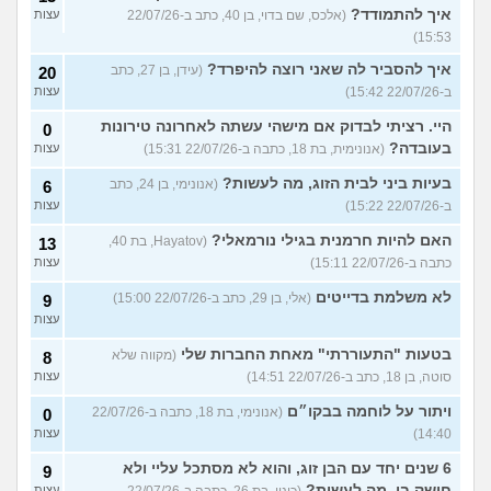
איך להתמודד?
(אלכס, שם בדוי, בן 40, כתב ב-22/07/26
עצות
15:53)
איך להסביר לה שאני רוצה להיפרד?
(עידן, בן 27, כתב
20
ב-22/07/26 15:42)
עצות
היי. רציתי לבדוק אם מישהי עשתה לאחרונה טירונות
0
בעובדה?
(אנונימית, בת 18, כתבה ב-22/07/26 15:31)
עצות
בעיות ביני לבית הזוג, מה לעשות?
(אנונימי, בן 24, כתב
6
ב-22/07/26 15:22)
עצות
האם להיות חרמנית בגילי נורמאלי?
(Hayatov, בת 40,
13
כתבה ב-22/07/26 15:11)
עצות
לא משלמת בדייטים
(אלי, בן 29, כתב ב-22/07/26 15:00)
9
עצות
בטעות "התעוררתי" מאחת החברות שלי
(מקווה שלא
8
סוטה, בן 18, כתב ב-22/07/26 14:51)
עצות
ויתור על לוחמה בבקו״ם
(אנונימי, בת 18, כתבה ב-22/07/26
0
14:40)
עצות
6 שנים יחד עם הבן זוג, והוא לא מסתכל עליי ולא
9
חושק בי, מה לעשות?
עצות