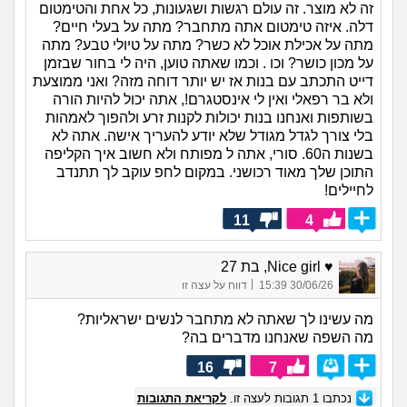
זה לא מוצר. זה עולם רגשות ושגעונות, כל אחת והטימטום
דלה. איזה טימטום אתה מתחבר? מתה על בעלי חיים?
מתה על אכילת אוכל לא כשר? מתה על טיולי טבע? מתה
על מכון כושר? וכו . וכמו שאתה טוען, היה לי בחור שבזמן
דייט התכתב עם בנות אז יש יותר דוחה מזה? ואני ממוצעת
ולא בר רפאלי ואין לי אינסטגרם!, אתה יכול להיות הורה
בשותפות ואנחנו בנות יכולות לקנות זרע ולהפוך לאמהות
בלי צורך לגדל מגודל שלא יודע להעריך אישה. אתה לא
בשנות ה60. סורי, אתה ל מפותח ולא חשוב איך הקליפה
התוכן שלך מאוד רכושני. במקום לחפ עוקב לך תתנדב
לחיילים!
11
4
♥ Nice girl, בת 27
|
30/06/26 15:39
דווח על עצה זו
מה עשינו לך שאתה לא מתחבר לנשים ישראליות?
מה השפה שאנחנו מדברים בה?
16
7
נכתבו
1
תגובות לעצה זו.
לקריאת התגובות