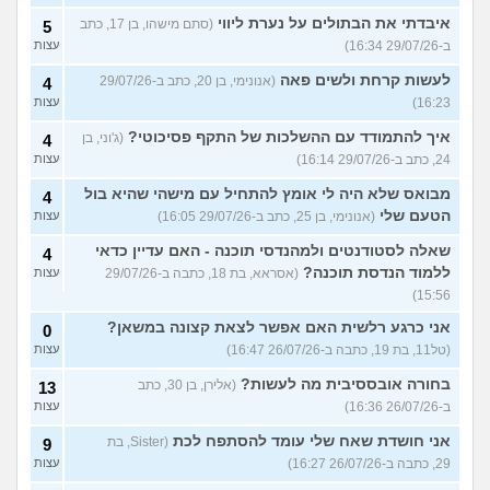
איבדתי את הבתולים על נערת ליווי
(סתם מישהו, בן 17, כתב
5
ב-29/07/26 16:34)
עצות
לעשות קרחת ולשים פאה
(אנונימי, בן 20, כתב ב-29/07/26
4
16:23)
עצות
איך להתמודד עם ההשלכות של התקף פסיכוטי?
(ג'וני, בן
4
24, כתב ב-29/07/26 16:14)
עצות
מבואס שלא היה לי אומץ להתחיל עם מישהי שהיא בול
4
הטעם שלי
(אנונימי, בן 25, כתב ב-29/07/26 16:05)
עצות
שאלה לסטודנטים ולמהנדסי תוכנה - האם עדיין כדאי
4
ללמוד הנדסת תוכנה?
(אסראא, בת 18, כתבה ב-29/07/26
עצות
15:56)
אני כרגע רלשית האם אפשר לצאת קצונה במשאן?
0
(טל11, בת 19, כתבה ב-26/07/26 16:47)
עצות
בחורה אובססיבית מה לעשות?
(אלירן, בן 30, כתב
13
ב-26/07/26 16:36)
עצות
אני חושדת שאח שלי עומד להסתפח לכת
(Sister, בת
9
29, כתבה ב-26/07/26 16:27)
עצות