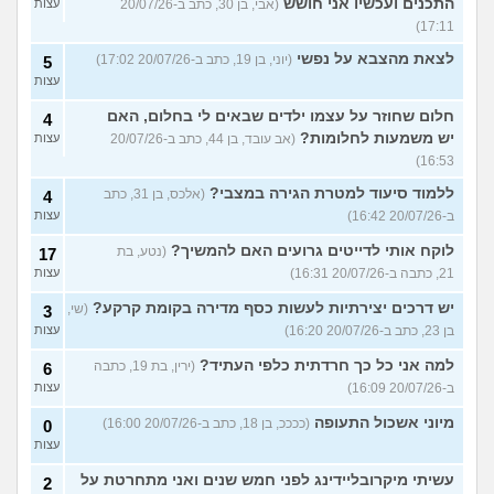
התכנים ועכשיו אני חושש
(אבי, בן 30, כתב ב-20/07/26
עצות
17:11)
לצאת מהצבא על נפשי
(יוני, בן 19, כתב ב-20/07/26 17:02)
5
עצות
חלום שחוזר על עצמו ילדים שבאים לי בחלום, האם
4
יש משמעות לחלומות?
(אב עובד, בן 44, כתב ב-20/07/26
עצות
16:53)
ללמוד סיעוד למטרת הגירה במצבי?
(אלכס, בן 31, כתב
4
ב-20/07/26 16:42)
עצות
לוקח אותי לדייטים גרועים האם להמשיך?
(נטע, בת
17
21, כתבה ב-20/07/26 16:31)
עצות
יש דרכים יצירתיות לעשות כסף מדירה בקומת קרקע?
(שי,
3
בן 23, כתב ב-20/07/26 16:20)
עצות
למה אני כל כך חרדתית כלפי העתיד?
(ירין, בת 19, כתבה
6
ב-20/07/26 16:09)
עצות
מיוני אשכול התעופה
(ככככ, בן 18, כתב ב-20/07/26 16:00)
0
עצות
עשיתי מיקרובליידינג לפני חמש שנים ואני מתחרטת על
2