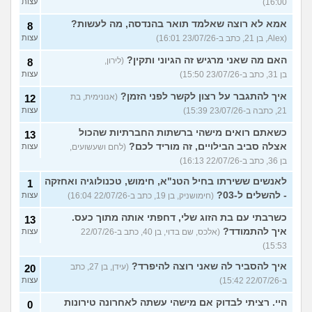
16:00)
עצות
אמא לא רוצה שאלמד תואר בהנדסה, מה לעשות?
8
(Alex, בן 21, כתב ב-23/07/26 16:01)
עצות
האם מה שאני מרגיש זה הגיוני ותקין?
(לירון,
8
בן 31, כתב ב-23/07/26 15:50)
עצות
איך להתגבר על רצון לקשר לפני הזמן?
(אנונימית, בת
12
21, כתבה ב-23/07/26 15:39)
עצות
כשאתם רואים מישהי ברשתות החברתיות שהכול
13
אצלה סביב הבילויים, זה מוריד לכם?
(לחם ושעשועים,
עצות
בן 36, כתב ב-22/07/26 16:13)
לאנשים ששירתו בחיל הטנ"א, חימוש, טכנולוגיה ואחזקה
1
- להשלים ל-03?
(חימושניק, בן 19, כתב ב-22/07/26 16:04)
עצות
כשרבתי עם בת הזוג שלי, דחפתי אותה מתוך כעס.
13
איך להתמודד?
(אלכס, שם בדוי, בן 40, כתב ב-22/07/26
עצות
15:53)
איך להסביר לה שאני רוצה להיפרד?
(עידן, בן 27, כתב
20
ב-22/07/26 15:42)
עצות
היי. רציתי לבדוק אם מישהי עשתה לאחרונה טירונות
0