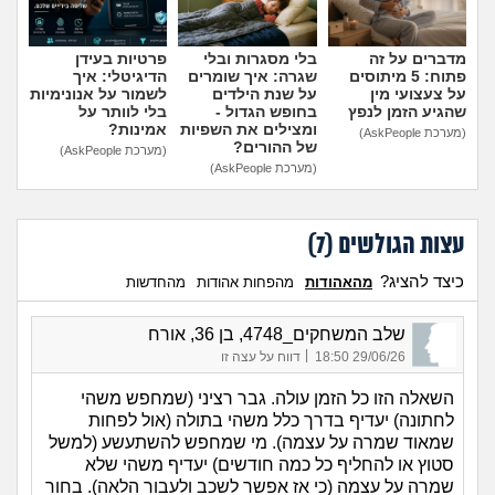
מדברים על זה
בלי מסגרות ובלי
פרטיות בעידן
פתוח: 5 מיתוסים
שגרה: איך שומרים
הדיגיטלי: איך
על צעצועי מין
על שנת הילדים
לשמור על אנונימיות
שהגיע הזמן לנפץ
בחופש הגדול -
בלי לוותר על
ומצילים את השפיות
אמינות?
(מערכת AskPeople)
של ההורים?
(מערכת AskPeople)
(מערכת AskPeople)
עצות הגולשים (
7
)
כיצד להציג?
מהאהודות
מהפחות אהודות
מהחדשות
שלב המשחקים_4748, בן 36, אורח
|
29/06/26 18:50
דווח על עצה זו
השאלה הזו כל הזמן עולה. גבר רציני (שמחפש משהי
לחתונה) יעדיף בדרך כלל משהי בתולה (אול לפחות
שמאוד שמרה על עצמה). מי שמחפש להשתעשע (למשל
סטוץ או להחליף כל כמה חודשים) יעדיף משהי שלא
שמרה על עצמה (כי אז אפשר לשכב ולעבור הלאה). בחור