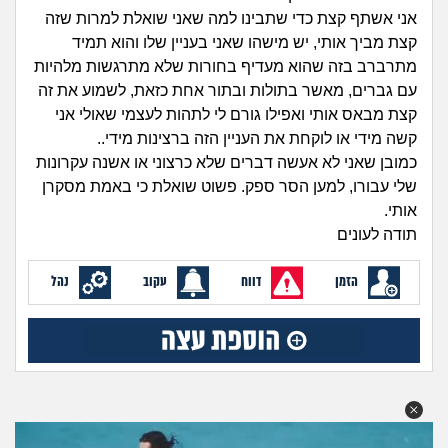
זוגיות
חיפוש שאלות
אני אשתף קצת כדי שתבינו למה שאני שואלת למרות שזה
|
קצת מביך אותי, יש מישהו שאני בעניין שלו והוא תמיד
היריון ולידה
הרשמה
התחברות
מתרברב בזה שהוא מעדיף בחורות שלא מתרגשות מלהיות
עם גברים, מאשר בתולות ובתור אחת כזאת, לשמוע את זה
הורות ומשפחה
קצת מבאס אותי ואפילו גורם לי לתהות לעצמי שאולי אני
קשה מידי או לוקחת את העניין הזה ברצינות מידי..
מתבגרים
כמובן שאני לא אעשה דברים שלא כרצוני או אשנה עקרונות
שלי עבורו, למען הסר ספק. פשוט שואלת כי באמת מסקרן
מהבקו"ם... ועד מתי?!
אותי.
תודה לעונים
לימודים וסטודנטים
הזמן
דווח
עקוב
נהל
עבודה וקריירה
חברים ואנשים
בית, שכנים ושותפים