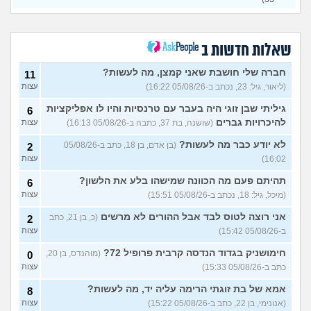
כשאתם רואים מישהי ברשתות
13
החברתיות שהכול אצלה סביב
עצות
הבילויים, זה מוריד לכם?
(לחם ושעשועים, בן 36)
שאלות חדשות ב
כשרבתי עם בת הזוג שלי,
13
דחפתי אותה מתוך כעס. איך
חברה שלי חושבת שאני קמצן, מה לעשות?
עצות
11
להתמודד?
(אלכס, שם בדוי, בן
(ליאור, גיל: 23, נכתב ב-05/08/26 16:22)
עצות
40)
גיליתי שבן זוגי היה בעבר עם טרנסיות והיו לו אפליקציות
6
איך להסביר לה שאני רוצה
20
להיכרויות גברים
(שושנה, בת 37, כתבה ב-05/08/26 16:13)
עצות
להיפרד?
(עידן, בן 27)
עצות
לא יודע כבר מה לעשות?
(בן אדם, בן 18, כתב ב-05/08/26
2
בעיות ביני לבית הזוג, מה
6
לעשות?
(אנונימי, בן 24)
16:02)
עצות
עצות
לא משלמת בדייטים
תהיתם פעם מה הכוונה שמישהו בלע את הלשון?
(אלי, בן
9
6
עצות
29)
(מיכל, גיל: 18, נכתב ב-05/08/26 15:51)
עצות
יוצאת איתו היום לדייט ראשון
3
אני רוצה לטוס לבד אבל ההורים לא מרשים
(כ, בן 21, כתב
2
(אנונימית, בת 18)
עצות
ב-05/08/26 15:42)
עצות
להתחיל עם בנות בים/ הליכה
8
חימושניק בגדוד הנדסה קרבית פרופיל 72?
(מוהנדס, בן 20,
0
בטיילת או מועדון?
(רואי, בן
עצות
כתב ב-05/08/26 15:33)
עצות
26)
לוקח אותי לדייטים גרועים
אמא של בת זוגתי הרימה עליה יד, מה לעשות?
17
8
האם להמשיך?
(נטע, בת 21)
עצות
(אנונימי, בן 22, כתב ב-05/08/26 15:22)
עצות