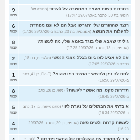
בחרדות קשות מעצם המחשבה על לעבוד
(בחורה של
9
חופש, בת 30, כתבה ב-29/07/26 17:47)
עצות
רוצה שההורים שלי יתגרשו אבל הם לא וגם מפחדת
6
להעלות את הנושא
(אנונימית, בת 23, כתבה ב-29/07/26 17:36)
עצות
גיליתי שאבא שלי בוגד באמא שלי, מה לעשות?
8
(אנונימי, בן 13, כתב ב-29/07/26 17:25)
עצות
אם לא אגיע לצו גיוס בגלל מצבי הנפשי
(מלשבית, בת 18,
2
כתבה ב-29/07/26 17:05)
עצות
לתת לה זמן ולהשאיר המצב כמו שהוא?
(Flo-T, בן 41, כתב
1
ב-29/07/26 16:56)
עצות
תדירות סקס, מה אפשר לעשות?
(נשוי, בן 28, כתב
8
ב-29/07/26 16:45)
עצות
איבדתי את הבתולים על נערת ליווי
(סתם מישהו, בן 17, כתב
5
ב-29/07/26 16:34)
עצות
לעשות קרחת ולשים פאה
(אנונימי, בן 20, כתב ב-29/07/26
4
16:23)
עצות
איך להתמודד עם ההשלכות של התקף פסיכוטי?
(ג'וני, בן
4