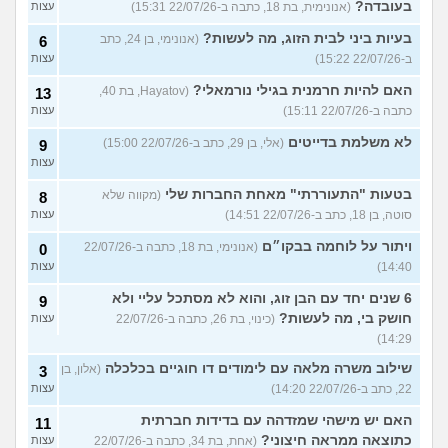
בעובדה?
(אנונימית, בת 18, כתבה ב-22/07/26 15:31)
עצות
בעיות ביני לבית הזוג, מה לעשות?
(אנונימי, בן 24, כתב
6
ב-22/07/26 15:22)
עצות
האם להיות חרמנית בגילי נורמאלי?
(Hayatov, בת 40,
13
כתבה ב-22/07/26 15:11)
עצות
לא משלמת בדייטים
(אלי, בן 29, כתב ב-22/07/26 15:00)
9
עצות
בטעות "התעוררתי" מאחת החברות שלי
(מקווה שלא
8
סוטה, בן 18, כתב ב-22/07/26 14:51)
עצות
ויתור על לוחמה בבקו״ם
(אנונימי, בת 18, כתבה ב-22/07/26
0
14:40)
עצות
6 שנים יחד עם הבן זוג, והוא לא מסתכל עליי ולא
9
חושק בי, מה לעשות?
(כינוי, בת 26, כתבה ב-22/07/26
עצות
14:29)
שילוב משרה מלאה עם לימודים דו חוגיים בכלכלה
(אלון, בן
3
22, כתב ב-22/07/26 14:20)
עצות
האם יש מישהי שמזדהה עם בדידות חברתית
11
כתוצאה ממראה חיצוני?
(אחת, בת 34, כתבה ב-22/07/26
עצות