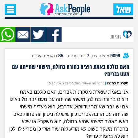
עמוד הבית
שאל שאלה
זוגיות
שאלות חדשות
85
7
9099
אנשים צפו,
כתבו עצות, ו-
דרגו את העצות.
שאלות שעוררו עניין
האם כולכם באמת רוצים בחורה בתולה, מישהי שהייתה עם
מעט גברים?
עצות חדשות
סקרנית בת 22
|
כתבה את השאלה ב-29/06/26 בשעה 15:26
מה קורה כאן?
אני באמת שואלת מסקרנות גברים, האם כולכם באמת
רוצים בחורה בתולה, מישהי שהייתה עם מעט גברים? כאילו
מתחם הטיפים
אם יש גבר שאומר שדווקא, אדרבא, הוא מעדיף מישהי
שהייתה עם הרבה גברים כיון שיש לה ניסיון וזה פחות כאב
מדורים
ראש מאשר מישהי שהיא בתולה, הוא משקר? או שלא
בהכרח משקר פשוט לא מודע לזה שזה אולי כן מפריע לו ולכן
הוא לא בזוגיות עדיין?