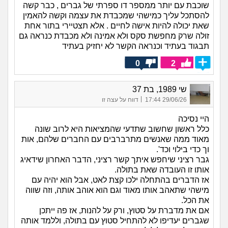
שוכבת עם יותר ממספר דו ספרתי של גברים , כבר קשה
להסתכל עליך כמישהי שמכבדת את עצמה וקשה להאמין
שאת יכולה להיות אישה לחיים . אלא תצטיירי בתור אחת
זולה שרק מחפשת סקס ולא אמינה ולא מכבדת כנראה גם
תבגוד בעתיד וכנראה הקשר לא יחזיק בעתיד
0
2
שי 1989, בת 37
|
29/06/26 17:44
דווח על עצה זו
היי נסיכה
כלל ראשון שחשוב שתדעי שהמציאות היא לרוב שונה
מאוד ממה שאנשים מתרברבים עם החברים שלהם, אות
וך כדי בילוי וכד'.
גבר רציני שיחפש איתך קשר רציני, הדבר האחרון שידאיג
אותו זו העובדה שאת בתולה.
אז הדברים בהתחלה ילכו קצת לאט, אבל הוא יהיה עם
מישהי שתאהב אותו מאוד וגם הוא אוהב אותה, וזה שווה
את הכל.
אם את מדברת על סטוץ, ורק על להנות, אז פה ייתכן
שגברים יעדיפו לא להתחיל סטוץ עם בתולה, וללמד אותה