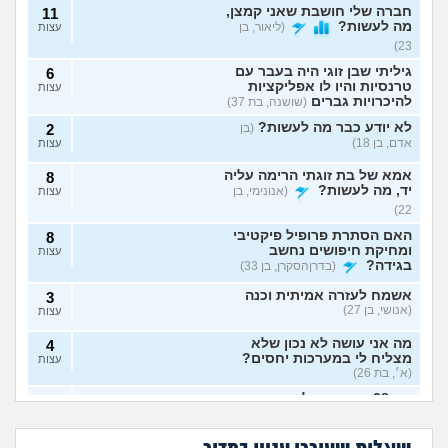
חברה שלי חושבת שאני קמצן,
11
מה לעשות?
(ליאור, בן
עצות
23)
גיליתי שבן זוגי היה בעבר עם
6
טרנסיות והיו לו אפליקציות
עצות
להיכרויות גברים
(שושנה, בת 37)
לא יודע כבר מה לעשות?
(בן
2
אדם, בן 18)
עצות
אמא של בת זוגתי הרימה עליה
8
יד, מה לעשות?
(אנונימי, בן
עצות
22)
האם הסתרת פרופיל פיקטיבי
8
ומחיקת חיפושים נחשב
עצות
בגידה?
(בדרןהסקרן, בן 33)
אשמח לעזרה אמיתית וכנה
3
(אנושי, בן 27)
עצות
מה אני עושה לא נכון שלא
4
מצליח לי במערכות יחסים?
עצות
(א׳, בת 26)
בת 28 ואף פעם לא הייתי
6
אבא של בעלי מסתכל
האם להתגרש בשביל
בזוגיות, האם לשקר על כך
עצות
עלי בצורה מחפיצה,
אהבה? או שזה רק
מה לעשות עם
הוא התאהב בבחורה
בדייט ראשון?
(רווקה, בת 28)
מה לעשות?
ריגוש?
העובדה שאשתי
אחרת, איך להגיב?