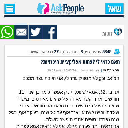
עמוד הבית
שאל שאלה
זוגיות
שאלות חדשות
27
3
8348
אנשים צפו,
כתבו עצות, ו-
דרגו את העצות.
שאלות שעוררו עניין
האם כדאי לי לפתוח אפליקציית היכרויות?
עצות חדשות
אמא בת 32
|
כתבה את השאלה ב-06/07/26 בשעה 16:53
הצ׳אט gpt לא מספיק עוזר לי, אני חייבת עצה ממכם
מה קורה כאן?
אני בת 32, אמא לפעוט, תינוק אפשר לומר בן שנה ו11
מתחם הטיפים
חודשים. אחרי קשר מאוד רעיל שהיינו מאורסים, מישהו
שהיה מתעלל בי נפשית. רבנו מלא כמה חודשים אחרי
מדורים
שילדתי והיינו קצת און אנד אוף עד גיל שנה, בעיקר אוף, בגיל
שנה נפרדנו סופית אחרי חופשה כושלת.
אני נראית יותר צעירה מגילי, ואני לא נראית אמא לפחות