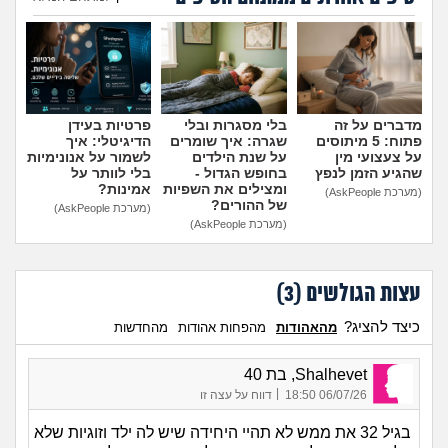
הוספת טיפ
מדברים על זה
בלי מסגרות ובלי
פרטיות בעידן
פתוח: 5 מיתוסים
שגרה: איך שומרים
הדיגיטלי: איך
על צעצועי מין
על שנת הילדים
לשמור על אנונימיות
שהגיע הזמן לנפץ
בחופש הגדול -
בלי לוותר על
ומצילים את השפיות
אמינות?
(מערכת AskPeople)
של ההורים?
(מערכת AskPeople)
(מערכת AskPeople)
עצות הגולשים (
3
)
כיצד להציג?
מהאהודות
מהפחות אהודות
מהחדשות
Shalhevet, בת 40
|
06/07/26 18:50
דווח על עצה זו
בגיל 32 את ממש לא תהיי היחידה שיש לה ילד וזוגיות שלא