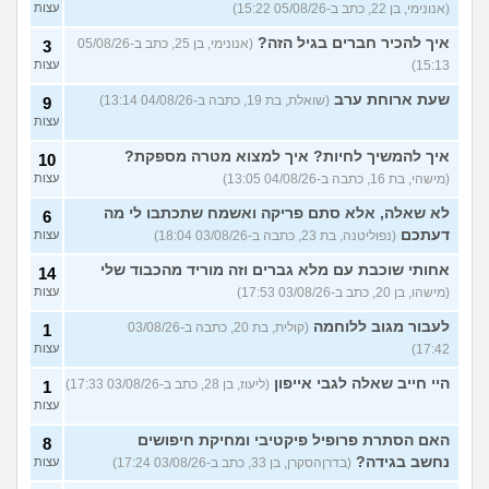
האם להמשיך?
(נטע, בת 21)
עצות
(אנונימי, בן 22, כתב ב-05/08/26 15:22)
עצות
איך להכיר חברים בגיל הזה?
עוד שאלות חדשות במדור
(אנונימי, בן 25, כתב ב-05/08/26
3
15:13)
עצות
שעת ארוחת ערב
(שואלת, בת 19, כתבה ב-04/08/26 13:14)
9
עצות
איך להמשיך לחיות? איך למצוא מטרה מספקת?
10
(מישהי, בת 16, כתבה ב-04/08/26 13:05)
עצות
לא שאלה, אלא סתם פריקה ואשמח שתכתבו לי מה
6
דעתכם
(נפוליטנה, בת 23, כתבה ב-03/08/26 18:04)
עצות
אחותי שוכבת עם מלא גברים וזה מוריד מהכבוד שלי
14
(מישהו, בן 20, כתב ב-03/08/26 17:53)
עצות
לעבור מגוב ללוחמה
(קולית, בת 20, כתבה ב-03/08/26
1
17:42)
עצות
היי חייב שאלה לגבי אייפון
(ליעוז, בן 28, כתב ב-03/08/26 17:33)
1
עצות
האם הסתרת פרופיל פיקטיבי ומחיקת חיפושים
8
נחשב בגידה?
(בדרןהסקרן, בן 33, כתב ב-03/08/26 17:24)
עצות