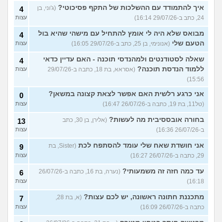
איך להתמודד עם ההשלכות של התקף פסיכוטי?
(ג'וני, בן
4
24, כתב ב-29/07/26 16:14)
עצות
מבואס שלא היה לי אומץ להתחיל עם מישהי שהיא בול
4
הטעם שלי
(אנונימי, בן 25, כתב ב-29/07/26 16:05)
עצות
שאלה לסטודנטים ולמהנדסי תוכנה - האם עדיין כדאי
4
ללמוד הנדסת תוכנה?
(אסראא, בת 18, כתבה ב-29/07/26
עצות
15:56)
אני כרגע רלשית האם אפשר לצאת קצונה במשאן?
0
(טל11, בת 19, כתבה ב-26/07/26 16:47)
עצות
בחורה אובססיבית מה לעשות?
(אלירן, בן 30, כתב
13
ב-26/07/26 16:36)
עצות
אני חושדת שאח שלי עומד להסתפח לכת
(Sister, בת
9
29, כתבה ב-26/07/26 16:27)
עצות
עד כמה חזה זה משמעותי?
(נערה, בת 16, כתבה ב-26/07/26
6
16:18)
עצות
מתכננת חתונה ראשונה, יש לכם עצות?
(א, בת 28,
7
כתבה ב-26/07/26 16:09)
עצות