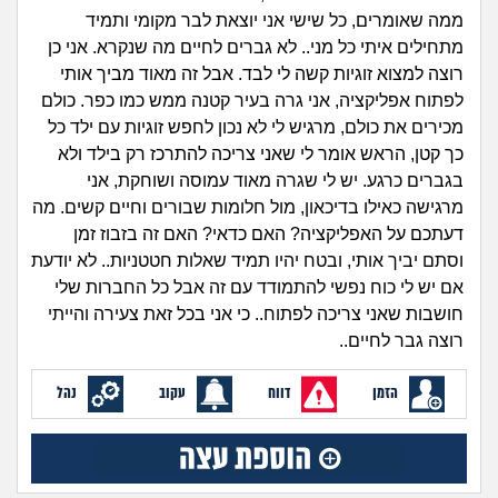
זוגיות
חיפוש שאלות
ממה שאומרים, כל שישי אני יוצאת לבר מקומי ותמיד
|
מתחילים איתי כל מני.. לא גברים לחיים מה שנקרא. אני כן
היריון ולידה
הרשמה
התחברות
רוצה למצוא זוגיות קשה לי לבד. אבל זה מאוד מביך אותי
לפתוח אפליקציה, אני גרה בעיר קטנה ממש כמו כפר. כולם
הורות ומשפחה
מכירים את כולם, מרגיש לי לא נכון לחפש זוגיות עם ילד כל
כך קטן, הראש אומר לי שאני צריכה להתרכז רק בילד ולא
מתבגרים
בגברים כרגע. יש לי שגרה מאוד עמוסה ושוחקת, אני
מרגישה כאילו בדיכאון, מול חלומות שבורים וחיים קשים. מה
מהבקו"ם... ועד מתי?!
דעתכם על האפליקציה? האם כדאי? האם זה בזבוז זמן
וסתם יביך אותי, ובטח יהיו תמיד שאלות חטטניות.. לא יודעת
לימודים וסטודנטים
אם יש לי כוח נפשי להתמודד עם זה אבל כל החברות שלי
חושבות שאני צריכה לפתוח.. כי אני בכל זאת צעירה והייתי
עבודה וקריירה
רוצה גבר לחיים..
הזמן
דווח
עקוב
נהל
חברים ואנשים
בית, שכנים ושותפים