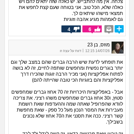
צלחה. אין מה להתבייש. יש כאלה שזה יתאים להם ויש
כאלה שלא, הכל טוב. אני בטוחה שעם קצת לחפש את
תמצאי מישהו שיתאים לך.
גם לאמהות מגיע אהבה וזוגיות
4
6
מוזס, בן 23
|
14/07/26 12:15
דווח על עצה זו
את תופתעי לדעת שיש הרבה גברים שהם במצב שלך וגם
יותר בוגרים נפשית ומחפשים שותפה לחיים, זה לא בושה
לפתוח אפליקציות (אני מכיר הרבה זוגות שהכירו דרך
אפליקציות והם בזוגיות הכי טובה שהייתה להם)
אבל - באפליקציות היכרויות זה 70 אחוז גברים שמחפשים
סטוץ, ו30 אחוז גברים שמחפשים משהו רציני. את צריכה
לוודא שהפרופיל שאתה שמה וההעדפות שאת רושמת
מעבירות את המסר הנכון מעל כל ספק - שאת מחפשת
קשר רציני. ככה את תסנני את ה70 אחוז שלא נכונים
בשבילך.
זה טבעי שאת מרגישה בדאון, זה קשה לגדל ילד לבד,