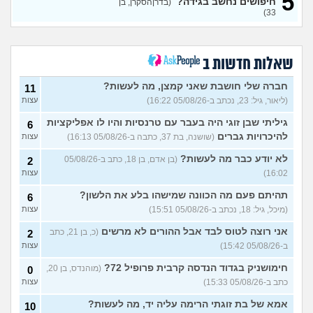
5
לפני הזמן?
(אנונימית, בת 21)
חיפושים נחשב בגידה?
עצות
(בדרןהסקרן, בן
33)
כשאתם רואים מישהי ברשתות
13
החברתיות שהכול אצלה סביב
עצות
הבילויים, זה מוריד לכם?
(לחם ושעשועים, בן 36)
שאלות חדשות ב
כשרבתי עם בת הזוג שלי,
13
דחפתי אותה מתוך כעס. איך
חברה שלי חושבת שאני קמצן, מה לעשות?
עצות
11
להתמודד?
(אלכס, שם בדוי, בן
(ליאור, גיל: 23, נכתב ב-05/08/26 16:22)
עצות
40)
גיליתי שבן זוגי היה בעבר עם טרנסיות והיו לו אפליקציות
6
איך להסביר לה שאני רוצה
20
להיכרויות גברים
(שושנה, בת 37, כתבה ב-05/08/26 16:13)
עצות
להיפרד?
(עידן, בן 27)
עצות
לא יודע כבר מה לעשות?
(בן אדם, בן 18, כתב ב-05/08/26
2
בעיות ביני לבית הזוג, מה
6
לעשות?
(אנונימי, בן 24)
16:02)
עצות
עצות
לא משלמת בדייטים
תהיתם פעם מה הכוונה שמישהו בלע את הלשון?
(אלי, בן
9
6
עצות
29)
(מיכל, גיל: 18, נכתב ב-05/08/26 15:51)
עצות
יוצאת איתו היום לדייט ראשון
3
אני רוצה לטוס לבד אבל ההורים לא מרשים
(כ, בן 21, כתב
2
(אנונימית, בת 18)
עצות
ב-05/08/26 15:42)
עצות
להתחיל עם בנות בים/ הליכה
8
חימושניק בגדוד הנדסה קרבית פרופיל 72?
(מוהנדס, בן 20,
0
בטיילת או מועדון?
(רואי, בן
עצות
כתב ב-05/08/26 15:33)
עצות
26)
לוקח אותי לדייטים גרועים
אמא של בת זוגתי הרימה עליה יד, מה לעשות?
17
10