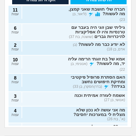
חברה שלי חושבת שאני קמצן,
11
מה לעשות?
(ליאור, בן
עצות
23)
גיליתי שבן זוגי היה בעבר עם
6
טרנסיות והיו לו אפליקציות
עצות
להיכרויות גברים
(שושנה, בת 37)
לא יודע כבר מה לעשות?
(בן
2
אדם, בן 18)
עצות
אמא של בת זוגתי הרימה עליה
10
יד, מה לעשות?
(אנונימי, בן
עצות
22)
האם הסתרת פרופיל פיקטיבי
8
ומחיקת חיפושים נחשב
עצות
בגידה?
(בדרןהסקרן, בן 33)
אשמח לעזרה אמיתית וכנה
3
(אנושי, בן 27)
עצות
מה אני עושה לא נכון שלא
4
מצליח לי במערכות יחסים?
עצות
(א׳, בת 26)
בת 28 ואף פעם לא הייתי
6
אבא של בעלי מסתכל
האם להתגרש בשביל
בזוגיות, האם לשקר על כך
עצות
עלי בצורה מחפיצה,
אהבה? או שזה רק
מה לעשות עם
הוא התאהב בבחורה
בדייט ראשון?