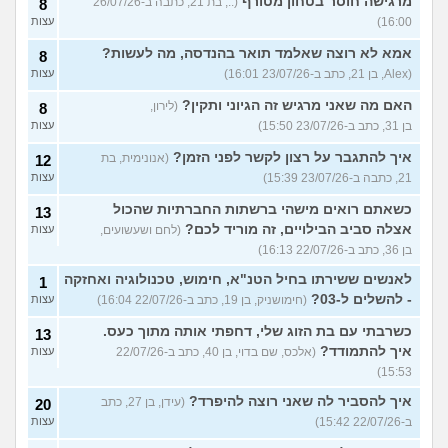
מרגישה חוסר בטחון מטורף
(.., בת 21, כתבה ב-26/07/26
8
16:00)
עצות
אמא לא רוצה שאלמד תואר בהנדסה, מה לעשות?
8
(Alex, בן 21, כתב ב-23/07/26 16:01)
עצות
האם מה שאני מרגיש זה הגיוני ותקין?
(לירון,
8
בן 31, כתב ב-23/07/26 15:50)
עצות
איך להתגבר על רצון לקשר לפני הזמן?
(אנונימית, בת
12
21, כתבה ב-23/07/26 15:39)
עצות
כשאתם רואים מישהי ברשתות החברתיות שהכול
13
אצלה סביב הבילויים, זה מוריד לכם?
(לחם ושעשועים,
עצות
בן 36, כתב ב-22/07/26 16:13)
לאנשים ששירתו בחיל הטנ"א, חימוש, טכנולוגיה ואחזקה
1
- להשלים ל-03?
(חימושניק, בן 19, כתב ב-22/07/26 16:04)
עצות
כשרבתי עם בת הזוג שלי, דחפתי אותה מתוך כעס.
13
איך להתמודד?
(אלכס, שם בדוי, בן 40, כתב ב-22/07/26
עצות
15:53)
איך להסביר לה שאני רוצה להיפרד?
(עידן, בן 27, כתב
20
ב-22/07/26 15:42)
עצות