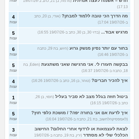
חדש – אשמח לעצה אמיתית
(מדמח, בן 21, כתב ב-19/07/26
עצות
17:13)
מה הדרך הכי טובה ללמוד למבחן?
(אודי, בן 20, כתב
4
ב-19/07/26 17:04)
עצות
מרגיש אבוד...
(בדוי 30, בן 30, כתב ב-19/07/26 16:55)
5
עצות
בחור עם יותר נסיון מנשק גרוע
(היוש, בת 29, כתבה
6
ב-19/07/26 16:46)
עצות
בבקשה תעזרו לי. אני מרגישה שאני משתגעת
(Eden, בת
5
18, כתבה ב-19/07/26 16:37)
עצות
איך להכיר חברים?
(טוהר, בן 16, כתב ב-19/07/26 16:26)
4
עצות
ביטול חוזה בגלל מצב לא סביר בעליל
(חסוי, בן 26,
1
כתב ב-19/07/26 16:15)
עצות
איך לדעת אם אני בחורה יפה? / מושכת כלפי חוץ?
5
(לאמפסיקהלחשוב, בת 21, כתבה ב-19/07/26 16:04)
עצות
לצאת לעצמאות או לרדוף אחרי החלום? החישוב
3
הכלכלי שלי לא מסתדר
(ירין, בת 19, כתבה ב-19/07/26
עצות