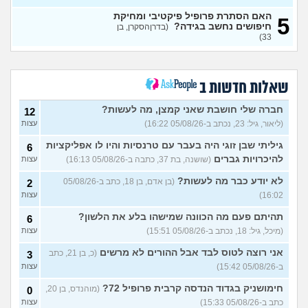
איך להתגבר על רצון לקשר
12
האם הסתרת פרופיל פיקטיבי ומחיקת
5
לפני הזמן?
(אנונימית, בת 21)
חיפושים נחשב בגידה?
עצות
(בדרןהסקרן, בן
33)
כשאתם רואים מישהי ברשתות
13
החברתיות שהכול אצלה סביב
עצות
הבילויים, זה מוריד לכם?
(לחם ושעשועים, בן 36)
שאלות חדשות ב
כשרבתי עם בת הזוג שלי,
13
דחפתי אותה מתוך כעס. איך
חברה שלי חושבת שאני קמצן, מה לעשות?
עצות
12
להתמודד?
(אלכס, שם בדוי, בן
(ליאור, גיל: 23, נכתב ב-05/08/26 16:22)
עצות
40)
גיליתי שבן זוגי היה בעבר עם טרנסיות והיו לו אפליקציות
6
איך להסביר לה שאני רוצה
20
להיכרויות גברים
(שושנה, בת 37, כתבה ב-05/08/26 16:13)
עצות
להיפרד?
(עידן, בן 27)
עצות
לא יודע כבר מה לעשות?
(בן אדם, בן 18, כתב ב-05/08/26
2
בעיות ביני לבית הזוג, מה
6
לעשות?
(אנונימי, בן 24)
16:02)
עצות
עצות
לא משלמת בדייטים
תהיתם פעם מה הכוונה שמישהו בלע את הלשון?
(אלי, בן
9
6
עצות
29)
(מיכל, גיל: 18, נכתב ב-05/08/26 15:51)
עצות
יוצאת איתו היום לדייט ראשון
3
אני רוצה לטוס לבד אבל ההורים לא מרשים
(כ, בן 21, כתב
3
(אנונימית, בת 18)
עצות
ב-05/08/26 15:42)
עצות
להתחיל עם בנות בים/ הליכה
8
חימושניק בגדוד הנדסה קרבית פרופיל 72?
(מוהנדס, בן 20,
0
בטיילת או מועדון?
(רואי, בן
עצות
כתב ב-05/08/26 15:33)
עצות
26)