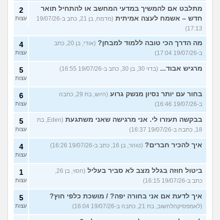
מתלבט אם להמשיך במדעי המחשב או להתחיל תואר
2
חדש – אשמח לעצה אמיתית
(מדמח, בן 21, כתב ב-19/07/26
עצות
17:13)
מה הדרך הכי טובה ללמוד למבחן?
(אודי, בן 20, כתב
4
ב-19/07/26 17:04)
עצות
מרגיש אבוד...
(בדוי 30, בן 30, כתב ב-19/07/26 16:55)
5
עצות
בחור עם יותר נסיון מנשק גרוע
(היוש, בת 29, כתבה
6
ב-19/07/26 16:46)
עצות
בבקשה תעזרו לי. אני מרגישה שאני משתגעת
(Eden, בת
5
18, כתבה ב-19/07/26 16:37)
עצות
איך להכיר חברים?
(טוהר, בן 16, כתב ב-19/07/26 16:26)
4
עצות
ביטול חוזה בגלל מצב לא סביר בעליל
(חסוי, בן 26,
1
כתב ב-19/07/26 16:15)
עצות
איך לדעת אם אני בחורה יפה? / מושכת כלפי חוץ?
5
(לאמפסיקהלחשוב, בת 21, כתבה ב-19/07/26 16:04)
עצות