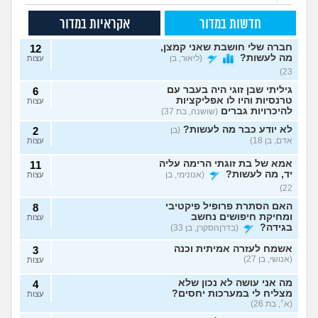
חדשות במדור
אקראיות במדור
חברה שלי חושבת שאני קמצן,
12
מה לעשות?
(ליאור, בן
עצות
23)
גיליתי שבן זוגי היה בעבר עם
6
טרנסיות והיו לו אפליקציות
עצות
להיכרויות גברים
(שושנה, בת 37)
לא יודע כבר מה לעשות?
(בן
2
אדם, בן 18)
עצות
אמא של בת זוגתי הרימה עליה
11
יד, מה לעשות?
(אנונימי, בן
עצות
22)
האם הסתרת פרופיל פיקטיבי
8
ומחיקת חיפושים נחשב
עצות
בגידה?
(בדרןהסקרן, בן 33)
אשמח לעזרה אמיתית וכנה
3
(אנושי, בן 27)
עצות
מה אני עושה לא נכון שלא
4
מצליח לי במערכות יחסים?
עצות
(א׳, בת 26)