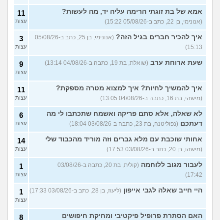
לוקח אותי לדייטים גרועים
אמא של בת זוגתי הרימה עליה יד, מה לעשות?
17
11
האם להמשיך?
(נטע, בת 21)
עצות
(אנונימי, בן 22, כתב ב-05/08/26 15:22)
עצות
איך להכיר חברים בגיל הזה?
עוד שאלות חדשות במדור
(אנונימי, בן 25, כתב ב-05/08/26
3
15:13)
עצות
שעת ארוחת ערב
(שואלת, בת 19, כתבה ב-04/08/26 13:14)
9
עצות
איך להמשיך לחיות? איך למצוא מטרה מספקת?
11
(מישהי, בת 16, כתבה ב-04/08/26 13:05)
עצות
לא שאלה, אלא סתם פריקה ואשמח שתכתבו לי מה
6
דעתכם
(נפוליטנה, בת 23, כתבה ב-03/08/26 18:04)
עצות
אחותי שוכבת עם מלא גברים וזה מוריד מהכבוד שלי
14
(מישהו, בן 20, כתב ב-03/08/26 17:53)
עצות
לעבור מגוב ללוחמה
(קולית, בת 20, כתבה ב-03/08/26
1
17:42)
עצות
היי חייב שאלה לגבי אייפון
(ליעוז, בן 28, כתב ב-03/08/26 17:33)
1
עצות
האם הסתרת פרופיל פיקטיבי ומחיקת חיפושים
8