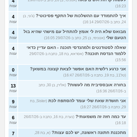
4
16:23)
עצות
איך להתמודד עם ההשלכות של התקף פסיכוטי?
(ג'וני, בן
4
24, כתב ב-29/07/26 16:14)
עצות
מבואס שלא היה לי אומץ להתחיל עם מישהי שהיא בול
4
הטעם שלי
(אנונימי, בן 25, כתב ב-29/07/26 16:05)
עצות
שאלה לסטודנטים ולמהנדסי תוכנה - האם עדיין כדאי
4
ללמוד הנדסת תוכנה?
(אסראא, בת 18, כתבה ב-29/07/26
עצות
15:56)
אני כרגע רלשית האם אפשר לצאת קצונה במשאן?
0
(טל11, בת 19, כתבה ב-26/07/26 16:47)
עצות
בחורה אובססיבית מה לעשות?
(אלירן, בן 30, כתב
13
ב-26/07/26 16:36)
עצות
אני חושדת שאח שלי עומד להסתפח לכת
(Sister, בת
9
29, כתבה ב-26/07/26 16:27)
עצות
עד כמה חזה זה משמעותי?
(נערה, בת 16, כתבה ב-26/07/26
6
16:18)
עצות
מתכננת חתונה ראשונה, יש לכם עצות?
(א, בת 28,
7