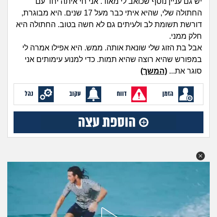
יש גם עניין נוסף שכואב לי מאוד. אני חי איתה יחד עם
מה שעובר עליי
החתולה שלי, שהיא איתי כבר מעל 17 שנים. היא מבוגרת,
דורשת תשומת לב ולעיתים גם לא חשה בטוב. החתולה היא
שומרים על הגוף
חלק ממני.
אבל בת הזוג שלי שונאת אותה. ממש. היא אפילו אמרה לי
פיננסי וכלכלה
במפורש שהיא רוצה שהיא תמות. כדי למנוע עימותים אני
סוגר את...
(המשך)
בין הסדינים
הזמן
דווח
עקוב
נהל
חיות מחמד
יוקר המחיה
גאווה