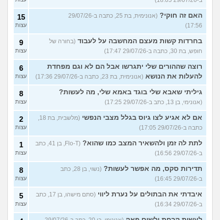
האם זה חוקי?
(אנונימית, בת 25, כתבה ב-29/07/26
15
17:56)
עצות
בחרדות קשות מעצם המחשבה על לעבוד
(בחורה של
9
חופש, בת 30, כתבה ב-29/07/26 17:47)
עצות
רוצה שההורים שלי יתגרשו אבל הם לא וגם מפחדת
6
להעלות את הנושא
(אנונימית, בת 23, כתבה ב-29/07/26 17:36)
עצות
גיליתי שאבא שלי בוגד באמא שלי, מה לעשות?
8
(אנונימי, בן 13, כתב ב-29/07/26 17:25)
עצות
אם לא אגיע לצו גיוס בגלל מצבי הנפשי
(מלשבית, בת 18,
2
כתבה ב-29/07/26 17:05)
עצות
לתת לה זמן ולהשאיר המצב כמו שהוא?
(Flo-T, בן 41, כתב
1
ב-29/07/26 16:56)
עצות
תדירות סקס, מה אפשר לעשות?
(נשוי, בן 28, כתב
8
ב-29/07/26 16:45)
עצות
איבדתי את הבתולים על נערת ליווי
(סתם מישהו, בן 17, כתב
5
ב-29/07/26 16:34)
עצות
לעשות קרחת ולשים פאה
(אנונימי, בן 20, כתב ב-29/07/26