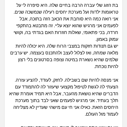
זוגיות
חיפוש שאלות
בת הזוג שלי עברה הרבה בחיים שלה. היא סיפרה לי על
|
טראומות ילדות ועל מערכת יחסים רעילה שנמשכה שנים.
היריון ולידה
הרשמה
התחברות
אני רואה כמה היא סוחבת את הכאב הזה בתוכה, אבל
לפעמים אני מרגיש שהוא יוצא עליי. זה מתבטא בהתקפי
הורות ומשפחה
חרדה, בכי פתאומי, שאלות חוזרות האם בגדתי בה, וקושי
עמוק באמון.
מתבגרים
יש גם תנודות חזקות במצבי הרוח שלה. היא יכולה להיות
מלאה שמחה, ואז לצלול לעצב ולהתכנס בעצמה. יש ערבים
מהבקו"ם... ועד מתי?!
שלמים שהיא נשארת במיטה וצופה בסרטונים בלי רצון
להיות נוכחת.
לימודים וסטודנטים
אני מנסה להיות שם בשבילה. לחזק, לעודד, להציע עזרה.
עבודה וקריירה
הצעתי לה לגשת לטיפול מקצועי שיעזור לה להתמודד עם
הדברים שהיא נושאת מהעבר, אבל היא תמיד אומרת שהיא
חברים ואנשים
תלך בעתיד. אני מרגיש לפעמים שאני לבד בתוך מערכת
היחסים הזאת. כאילו אני חי עם מישהי שעדיין לא מצליחה
לעמוד מול העולם.
בית, שכנים ושותפים