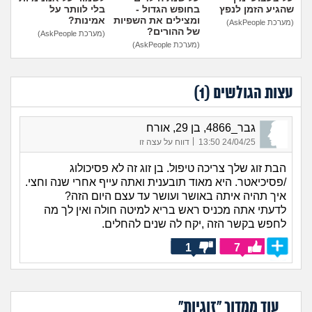
שהגיע הזמן לנפץ
בחופש הגדול -
בלי לוותר על
ומצילים את השפיות
אמינות?
(מערכת AskPeople)
של ההורים?
(מערכת AskPeople)
(מערכת AskPeople)
עצות הגולשים (
1
)
גבר_4866, בן 29, אורח
|
24/04/25 13:50
דווח על עצה זו
הבת זוג שלך צריכה טיפול. בן זוג זה לא פסיכולוג
/פסיכיאטר. היא מאוד תובענית ואתה עייף אחרי שנה וחצי.
איך תהיה איתה באושר ועושר עד עצם היום הזה?
לדעתי אתה מכניס ראש בריא למיטה חולה ואין לך מה
לחפש בקשר הזה ,יקח לה שנים להחלים.
1
7
עוד ממדור "זוגיות"