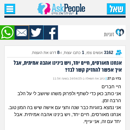
עמוד הבית
שאל שאלה
זוגיות
שאלות חדשות
8
1
3162
אנשים צפו,
כתבו עצות, ו-
דרגו את העצות.
שאלות שעוררו עניין
אנחנו מאורסים, חיים יחד, ויש בינינו אהבה אמיתית, אבל
איך אפשר להחזיק קשר לבד?
עצות חדשות
בדוי בן 27
|
כתב את השאלה ב-24/04/25 בשעה 11:54
מה קורה כאן?
היי חברים
אני כותב כאן כדי לשתף ולפרוק משהו שיושב לי על הלב
מתחם הטיפים
הרבה זמן.
אני נמצא בזוגיות כבר שנה וחצי עם אישה שיש בה המון טוב.
מדורים
אנחנו מאורסים, חיים יחד, ויש בינינו אהבה אמיתית. אבל
יחד עם זה, אני עייף.