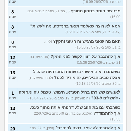
כתבה ב-26/07/26 16:09)
עצות
מרגישה חוסר בטחון מטורף
(.., בת 21, כתבה ב-26/07/26
8
16:00)
עצות
אמא לא רוצה שאלמד תואר בהנדסה, מה לעשות?
8
(Alex, בן 21, כתב ב-23/07/26 16:01)
עצות
האם מה שאני מרגיש זה הגיוני ותקין?
(לירון,
8
בן 31, כתב ב-23/07/26 15:50)
עצות
איך להתגבר על רצון לקשר לפני הזמן?
(אנונימית, בת
12
21, כתבה ב-23/07/26 15:39)
עצות
כשאתם רואים מישהי ברשתות החברתיות שהכול
13
אצלה סביב הבילויים, זה מוריד לכם?
(לחם ושעשועים,
עצות
בן 36, כתב ב-22/07/26 16:13)
לאנשים ששירתו בחיל הטנ"א, חימוש, טכנולוגיה ואחזקה
1
- להשלים ל-03?
(חימושניק, בן 19, כתב ב-22/07/26 16:04)
עצות
כשרבתי עם בת הזוג שלי, דחפתי אותה מתוך כעס.
13
איך להתמודד?
(אלכס, שם בדוי, בן 40, כתב ב-22/07/26
עצות
15:53)
איך להסביר לה שאני רוצה להיפרד?
(עידן, בן 27, כתב
20