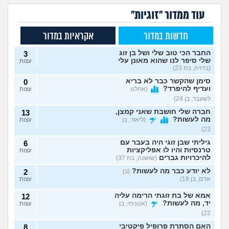
עוד ממדור "זוגיות"
חדשות במדור
אקראיות במדור
החבר הכי טוב שלי ושל בן זוג
3
שלי סיפר לנו שהוא מאונן עלי
עצות
(בדויה, בת 23)
סימן שהקשר כבר לא בריא
0
ועדיף להיפרד?
(אתלט
עצות
לשעבר, בן 24)
חברה שלי חושבת שאני קמצן,
13
מה לעשות?
(ליאור, בן
עצות
23)
גיליתי שבן זוגי היה בעבר עם
6
טרנסיות והיו לו אפליקציות
עצות
להיכרויות גברים
(שושנה, בת 37)
לא יודע כבר מה לעשות?
(בן
2
אדם, בן 18)
עצות
אמא של בת זוגתי הרימה עליה
12
יד, מה לעשות?
(אנונימי, בן
עצות
22)
האם הסתרת פרופיל פיקטיבי
8