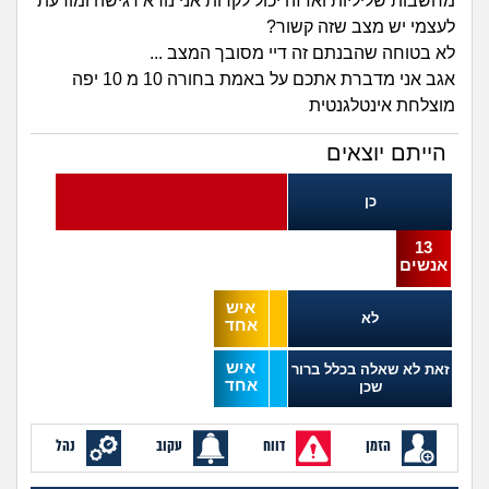
זוגיות
חיפוש שאלות
מחשבות שליליות ואז זה יכול לקרות אני נורא רגישה ומודעת
לעצמי יש מצב שזה קשור?
|
לא בטוחה שהבנתם זה דיי מסובך המצב ...
היריון ולידה
הרשמה
התחברות
אגב אני מדברת אתכם על באמת בחורה 10 מ 10 יפה
מוצלחת אינטלגנטית
הורות ומשפחה
הייתם יוצאים
מתבגרים
כן
מהבקו"ם... ועד מתי?!
13
אנשים
לימודים וסטודנטים
איש
לא
אחד
עבודה וקריירה
איש
זאת לא שאלה בכלל ברור
אחד
חברים ואנשים
שכן
בית, שכנים ושותפים
הזמן
דווח
עקוב
נהל