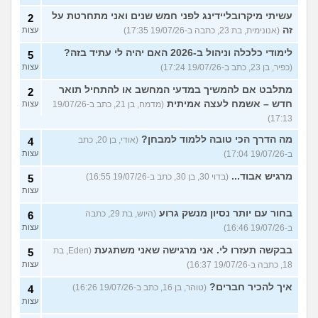
עשיתי מיקרובליידינג לפני חמש שנים ואני מתחרטת על
2
זה
(אנונימית, בת 23, כתבה ב-19/07/26 17:35)
עצות
לימודי כלכלה וניהול ב-2026 האם יהיה לי עתיד בזה?
5
(כפיר, בן 23, כתב ב-19/07/26 17:24)
עצות
מתלבט אם להמשיך במדעי המחשב או להתחיל תואר
2
חדש – אשמח לעצה אמיתית
(מדמח, בן 21, כתב ב-19/07/26
עצות
17:13)
מה הדרך הכי טובה ללמוד למבחן?
(אודי, בן 20, כתב
4
ב-19/07/26 17:04)
עצות
מרגיש אבוד...
(בדוי 30, בן 30, כתב ב-19/07/26 16:55)
5
עצות
בחור עם יותר נסיון מנשק גרוע
(היוש, בת 29, כתבה
6
ב-19/07/26 16:46)
עצות
בבקשה תעזרו לי. אני מרגישה שאני משתגעת
(Eden, בת
5
18, כתבה ב-19/07/26 16:37)
עצות
איך להכיר חברים?
(טוהר, בן 16, כתב ב-19/07/26 16:26)
4
עצות