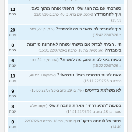
כשרבתי עם בת הזוג שלי, דחפתי אותה מתוך כעס.
13
איך להתמודד?
(אלכס, שם בדוי, בן 40, כתב ב-22/07/26
עצות
15:53)
איך להסביר לה שאני רוצה להיפרד?
(עידן, בן 27, כתב
20
ב-22/07/26 15:42)
עצות
היי. רציתי לבדוק אם מישהי עשתה לאחרונה טירונות
0
בעובדה?
(אנונימית, בת 18, כתבה ב-22/07/26 15:31)
עצות
בעיות ביני לבית הזוג, מה לעשות?
(אנונימי, בן 24, כתב
6
ב-22/07/26 15:22)
עצות
האם להיות חרמנית בגילי נורמאלי?
(Hayatov, בת 40,
13
כתבה ב-22/07/26 15:11)
עצות
לא משלמת בדייטים
(אלי, בן 29, כתב ב-22/07/26 15:00)
9
עצות
בטעות "התעוררתי" מאחת החברות שלי
(מקווה שלא
8
סוטה, בן 18, כתב ב-22/07/26 14:51)
עצות
ויתור על לוחמה בבקו״ם
(אנונימי, בת 18, כתבה ב-22/07/26
0
14:40)
עצות