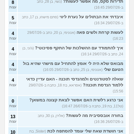
תדירות סקס, מה אפשר לעשות?
(נשוי, בן 28, כתב
8
ב-29/07/26 16:45)
עצות
איבדתי את הבתולים על נערת ליווי
(סתם מישהו, בן 17, כתב
5
ב-29/07/26 16:34)
עצות
לעשות קרחת ולשים פאה
(אנונימי, בן 20, כתב ב-29/07/26
4
16:23)
עצות
איך להתמודד עם ההשלכות של התקף פסיכוטי?
(ג'וני, בן
4
24, כתב ב-29/07/26 16:14)
עצות
מבואס שלא היה לי אומץ להתחיל עם מישהי שהיא בול
4
הטעם שלי
(אנונימי, בן 25, כתב ב-29/07/26 16:05)
עצות
שאלה לסטודנטים ולמהנדסי תוכנה - האם עדיין כדאי
4
ללמוד הנדסת תוכנה?
(אסראא, בת 18, כתבה ב-29/07/26
עצות
15:56)
אני כרגע רלשית האם אפשר לצאת קצונה במשאן?
0
(טל11, בת 19, כתבה ב-26/07/26 16:47)
עצות
בחורה אובססיבית מה לעשות?
(אלירן, בן 30, כתב
13
ב-26/07/26 16:36)
עצות
אני חושדת שאח שלי עומד להסתפח לכת
(Sister, בת
10