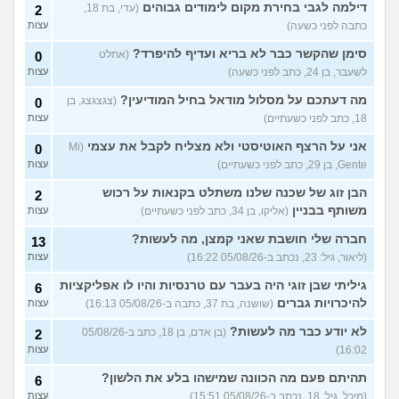
דילמה לגבי בחירת מקום לימודים גבוהים
(עדי, בת 18,
2
לא משלמת בדייטים
(אלי, בן
9
כתבה לפני כשעה)
עצות
עצות
29)
סימן שהקשר כבר לא בריא ועדיף להיפרד?
(אתלט
0
יוצאת איתו היום לדייט ראשון
3
לשעבר, בן 24, כתב לפני כשעה)
עצות
(אנונימית, בת 18)
עצות
מה דעתכם על מסלול מודאל בחיל המודיעין?
(צגצגצג, בן
0
עוד שאלות חדשות במדור
18, כתב לפני כשעתיים)
עצות
אני על הרצף האוטיסטי ולא מצליח לקבל את עצמי
(Mi
0
Gente, בן 29, כתב לפני כשעתיים)
עצות
הבן זוג של שכנה שלנו משתלט בקנאות על רכוש
2
משותף בבניין
(אליקו, בן 34, כתב לפני כשעתיים)
עצות
חברה שלי חושבת שאני קמצן, מה לעשות?
13
(ליאור, גיל: 23, נכתב ב-05/08/26 16:22)
עצות
גיליתי שבן זוגי היה בעבר עם טרנסיות והיו לו אפליקציות
6
להיכרויות גברים
(שושנה, בת 37, כתבה ב-05/08/26 16:13)
עצות
לא יודע כבר מה לעשות?
(בן אדם, בן 18, כתב ב-05/08/26
2
16:02)
עצות
תהיתם פעם מה הכוונה שמישהו בלע את הלשון?
6
(מיכל, גיל: 18, נכתב ב-05/08/26 15:51)
עצות