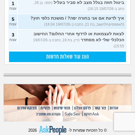
ביטול חוזה בגלל מצב לא סביר בעליל
(חסוי, בן 26,
1
כתב ב-19/07/26 16:15)
עצות
איך לדעת אם אני בחורה יפה? / מושכת כלפי חוץ?
5
(לאמפסיקהלחשוב, בת 21, כתבה ב-19/07/26 16:04)
עצות
לצאת לעצמאות או לרדוף אחרי החלום? החישוב
3
הכלכלי שלי לא מסתדר
(ירין, בת 19, כתבה ב-19/07/26
עצות
15:55)
הצג עוד שאלות חדשות
אודות
|
צור קשר
|
פרסם אצלנו
|
תנאי שימוש
|
פרטיות
|
מצוקה וחירום
|
|
Ask דורקס
Safe Sex
הקורנה ומה שמסביב
© כל הזכויות שמורות ל-
2026