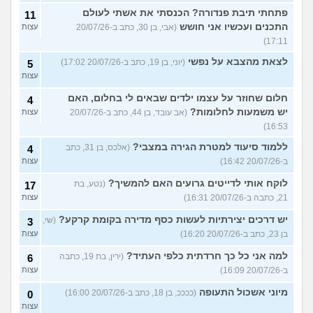
פתחתי תיבת פנדורה? הכנסתי את אשתי לעולם
11
התכנים ועכשיו אני חושש
(אבי, בן 30, כתב ב-20/07/26
עצות
17:11)
לצאת מהצבא על נפשי
(יוני, בן 19, כתב ב-20/07/26 17:02)
5
עצות
חלום שחוזר על עצמו ילדים שבאים לי בחלום, האם
4
יש משמעות לחלומות?
(אב עובד, בן 44, כתב ב-20/07/26
עצות
16:53)
ללמוד סיעוד למטרת הגירה במצבי?
(אלכס, בן 31, כתב
4
ב-20/07/26 16:42)
עצות
לוקח אותי לדייטים גרועים האם להמשיך?
(נטע, בת
17
21, כתבה ב-20/07/26 16:31)
עצות
יש דרכים יצירתיות לעשות כסף מדירה בקומת קרקע?
(שי,
3
בן 23, כתב ב-20/07/26 16:20)
עצות
למה אני כל כך חרדתית כלפי העתיד?
(ירין, בת 19, כתבה
6
ב-20/07/26 16:09)
עצות
מיוני אשכול התעופה
(ככככ, בן 18, כתב ב-20/07/26 16:00)
0
עצות