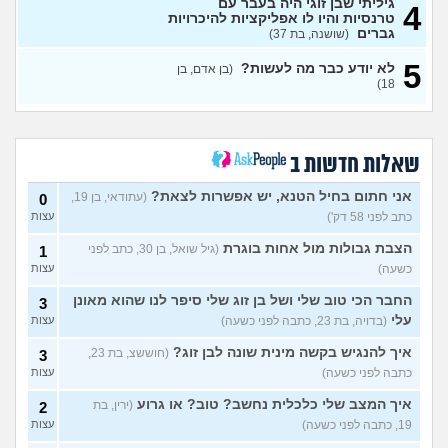
הטעם שלי
גיליתי שבן זוגי היה בעבר עם
(אנונימי, בן 25)
4
טרנסיות והיו לו אפליקציות להיכרויות
בחורה אובססיבית מה לעשות?
13
גברים
(שושנה, בת 37)
(אלירן, בן 30)
עצות
5
לא יודע כבר מה לעשות?
(בן אדם, בן
מתכננת חתונה ראשונה, יש
7
18)
לכם עצות?
(א, בת 28)
עצות
האם מה שאני מרגיש זה הגיוני
8
ותקין?
(לירון, בן 31)
עצות
שאלות חדשות ב
איך להתגבר על רצון לקשר
12
לפני הזמן?
(אנונימית, בת 21)
עצות
אני חתום בחיל הטנא, יש אפשרות לצאת?
(עתודאי, בן 19,
0
כתב לפני 58 דק')
עצות
כשאתם רואים מישהי ברשתות
13
החברתיות שהכול אצלה סביב
עצות
הצבת גבולות מול אחות בוגרת
(גיל שואל, בן 30, כתב לפני
1
הבילויים, זה מוריד לכם?
כשעה)
עצות
(לחם ושעשועים, בן 36)
כשרבתי עם בת הזוג שלי,
13
החבר הכי טוב שלי ושל בן זוג שלי סיפר לנו שהוא מאונן
3
דחפתי אותה מתוך כעס. איך
עצות
עלי
(בדויה, בת 23, כתבה לפני כשעה)
עצות
להתמודד?
(אלכס, שם בדוי, בן
40)
איך להנגיש בקשה מינית שונה לבן זוג?
(חוששצ, בת 23,
3
איך להסביר לה שאני רוצה
20
כתבה לפני כשעה)
עצות
להיפרד?
(עידן, בן 27)
עצות
איך המצב שלי כלכלית נחשב? טוב? או גרוע
(ירין, בת
2
בעיות ביני לבית הזוג, מה
6
19, כתבה לפני כשעה)
עצות
לעשות?
(אנונימי, בן 24)
עצות