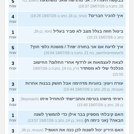
בבקשה תעזרו לי. אני מרגישה שאני משתגעת
(Eden, בת
5
18, כתבה ב-19/07/26 16:37)
עצות
איך להכיר חברים?
(טוהר, בן 16, כתב ב-19/07/26 16:26)
4
עצות
ביטול חוזה בגלל מצב לא סביר בעליל
(חסוי, בן 26,
1
כתב ב-19/07/26 16:15)
עצות
איך לדעת אם אני בחורה יפה? / מושכת כלפי חוץ?
5
(לאמפסיקהלחשוב, בת 21, כתבה ב-19/07/26 16:04)
עצות
לצאת לעצמאות או לרדוף אחרי החלום? החישוב
3
הכלכלי שלי לא מסתדר
(ירין, בת 19, כתבה ב-19/07/26
עצות
15:55)
עזרה ויעוץ: בזוגיות מדהימה אבל חושק בבנות אחרות
3
(אנונימי, בן 20, כתב ב-19/07/26 15:44)
עצות
ראיתי מישהו בטיסה והתביישתי להתחיל איתו
(Stoyosach,
3
בן 16, כתב ב-19/07/26 15:40)
עצות
האם קיבלתי מספיק בבר אילן כדי להמשיך לשנה
1
הבאה? (אני כיתה ח)
(כפיר, בן 14, כתב ב-19/07/26 13:57)
עצות
האם היריון יכול לשנות לכן ככה את האופי?
(אנונימי, בן 36,
3