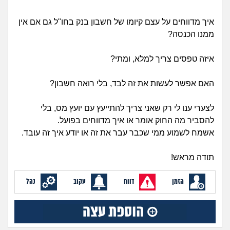
זוגיות
חיפוש שאלות
|
איך מדווחים על עצם קיומו של חשבון בנק בחו"ל גם אם אין
היריון ולידה
הרשמה
התחברות
ממנו הכנסה?
הורות ומשפחה
איזה טפסים צריך למלא, ומתי?
מתבגרים
האם אפשר לעשות את זה לבד, בלי רואה חשבון?
מהבקו"ם... ועד מתי?!
לצערי ענו לי רק שאני צריך להתייעץ עם יועץ מס, בלי
להסביר מה החוק אומר או איך מדווחים בפועל.
לימודים וסטודנטים
אשמח לשמוע ממי שכבר עבר את זה או יודע איך זה עובד.
עבודה וקריירה
תודה מראש!
הזמן
דווח
עקוב
נהל
חברים ואנשים
בית, שכנים ושותפים