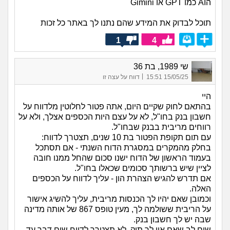
הAI כמו GPT או Gimini
תוכל לבדוק את המידע שהם נתנו לך באתר כל זכות
1
4
שי 1989, בת 36
|
15/05/25 15:51
דווח על עצה זו
היי
בהתאם לחוק שקיים היום, אתה פטור לחלוטין מלדווח על
חשבון בנק בחו"ל, לא על עצם היות הכספים אצלך, ולא על
רווחים מריבית בבנק שבחו"ל.
עם תום תקופת הפטור בת 10 שנים, תצטרך לדווח:
בחלק מהמקרים במסגרת הדוח השנתי - אם תסתכל
בעמוד הראשון של הדוח ישנו סכום שהחל ממנו חובה
לציין שיש ברשותך סכומים שכאלו בחו"ל.
אם תדרש להגיש הצהרת הון - עליך לדווח על הכספים
האלה.
וכמובן שאם יהיו לך הכנסות מריבית, עליך להשיג אישור
על הריבית ששולמה לך, מעין טופס 867 של אותה מדינה
שבה יש לך חשבון בנק.
שים לב שאם אין לך תיק, לא תצטרך לדווח שום דבר עד