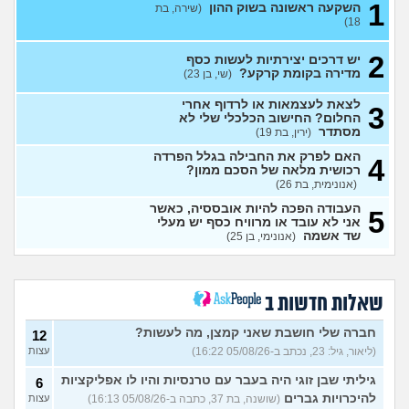
1
השקעה ראשונה בשוק ההון
(שירה, בת
(ירין, בת 24)
18)
עדיף לשלם סכום גדול
1
למכללה או לפתוח חיסכון?
2
עצות
יש דרכים יצירתיות לעשות כסף
(א, בת 26)
מדירה בקומת קרקע?
(שי, בן 23)
אחותי מכורה לסמים ונקלעה
6
לצאת לעצמאות או לרדוף אחרי
3
לחובות, איך מתמודדים?
עצות
החלום? החישוב הכלכלי שלי לא
(נקטרינה, בת 30)
מסתדר
(ירין, בת 19)
איך לבטל הכל ולהחזיר את
0
האם לפרק את החבילה בגלל הפרדה
הסכום ששילמתי?
4
(אנונימית, בת
עצות
רכושית מלאה של הסכם ממון?
90)
(אנונימית, בת 26)
מרגיש תקוע במקום מבחינת
1
העבודה הפכה להיות אובססיה, כאשר
עבודה והחיים
(עוד אחד, בן 31)
5
עצות
אני לא עובד או מרוויח כסף יש מעלי
שד אשמה
(אנונימי, בן 25)
איך לעזאזל בעל עסק יכול
3
לעשות פה כסף?
(סתםאחד, בן
עצות
22)
איך להרוויח הרבה כסף?
4
(Lisa,
שאלות חדשות ב
בן 22)
עצות
חברה שלי חושבת שאני קמצן, מה לעשות?
12
איך אני יכול להתעשר על ידי
4
הקמת עסק בעצמי מאפס?
(ליאור, גיל: 23, נכתב ב-05/08/26 16:22)
עצות
עצות
(Alisa, בת 20)
גיליתי שבן זוגי היה בעבר עם טרנסיות והיו לו אפליקציות
6
אוהב לבזבז יותר מידי, זה
4
להיכרויות גברים
(שושנה, בת 37, כתבה ב-05/08/26 16:13)
עצות
בעייתי לחיות ככה?
(אוהב לבזבז,
עצות