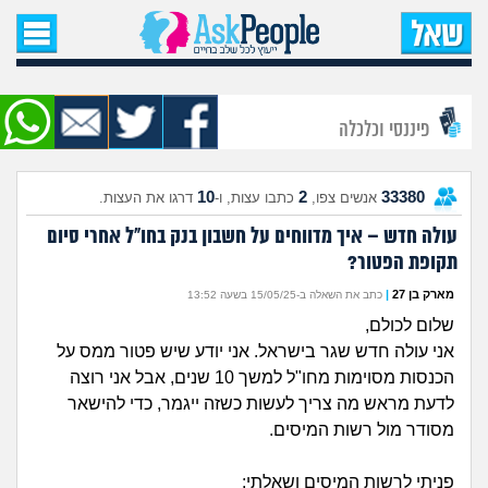
עמוד הבית
שאל שאלה
פיננסי וכלכלה
שאלות חדשות
10
2
33380
אנשים צפו,
כתבו עצות, ו-
דרגו את העצות.
שאלות שעוררו עניין
עולה חדש – איך מדווחים על חשבון בנק בחו"ל אחרי סיום
תקופת הפטור?
עצות חדשות
מארק בן 27
|
כתב את השאלה ב-15/05/25 בשעה 13:52
מה קורה כאן?
שלום לכולם,
אני עולה חדש שגר בישראל. אני יודע שיש פטור ממס על
מתחם הטיפים
הכנסות מסוימות מחו"ל למשך 10 שנים, אבל אני רוצה
לדעת מראש מה צריך לעשות כשזה ייגמר, כדי להישאר
מסודר מול רשות המיסים.
מדורים
פניתי לרשות המיסים ושאלתי: