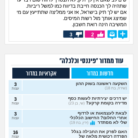
שתהיה לך הכנסה חייבת בדיווח כמו למשל ריביות.
אם יש לך תיק בישראל, אז אני ממליצה שתתייעץ עם מי
שמיצג אותך מול רשות המיסים.
המשיבה הינה רואת חשבון.
3
2
עוד ממדור "פיננסי וכלכלה"
חדשות במדור
אקראיות במדור
השקעה ראשונה בשוק ההון
3
(שירה, בת 18)
עצות
יש דרכים יצירתיות לעשות כסף
3
מדירה בקומת קרקע?
(שי, בן 23)
עצות
לצאת לעצמאות או לרדוף
3
אחרי החלום? החישוב הכלכלי
עצות
שלי לא מסתדר
(ירין, בת 19)
האם לפרק את החבילה בגלל
16
הפרדה רכושית מלאה של
עצות