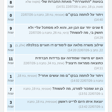
בטעות "התעוררתי" מאחת החברות שלי
(מקווה שלא
8
סוטה, בן 18, כתב ב-22/07/26 14:51)
עצות
ויתור על לוחמה בבקו״ם
(אנונימי, בת 18, כתבה ב-22/07/26
0
14:40)
עצות
6 שנים יחד עם הבן זוג, והוא לא מסתכל עליי ולא
9
חושק בי, מה לעשות?
(כינוי, בת 26, כתבה ב-22/07/26
עצות
14:29)
שילוב משרה מלאה עם לימודים דו חוגיים בכלכלה
(אלון, בן
3
22, כתב ב-22/07/26 14:20)
עצות
האם יש מישהי שמזדהה עם בדידות חברתית
11
כתוצאה ממראה חיצוני?
(אחת, בת 34, כתבה ב-22/07/26
עצות
14:11)
ויתור על לוחמה בבקו״ם מה עושים אחרי?
(אנונימי, בת 18,
1
כתבה ב-22/07/26 14:02)
עצות
בן זוג שמכור לפורנו, מה לעשות?
(אנונימי, בת 19, כתבה
7
ב-22/07/26 13:51)
עצות
יוצאת איתו היום לדייט ראשון
(אנונימית, בת 18, כתבה
3
ב-22/07/26 13:42)
עצות