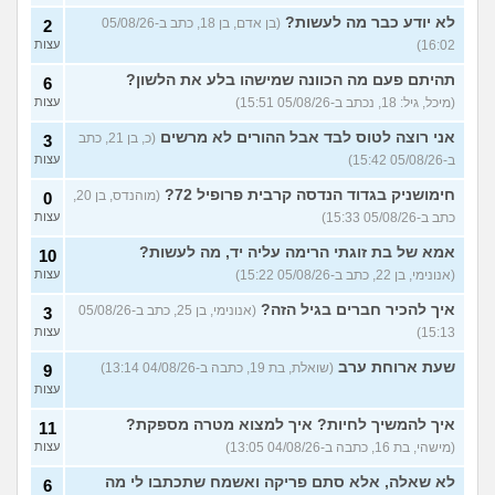
בן 35)
לא יודע כבר מה לעשות?
(בן אדם, בן 18, כתב ב-05/08/26
2
האם כדאי למכור את הקרן
9
16:02)
עצות
כספית קסם אקטיב אירו?
עצות
(יפה, בת 31)
תהיתם פעם מה הכוונה שמישהו בלע את הלשון?
6
תשלום טיפ בקופה - זה הגיוני?
4
(מיכל, גיל: 18, נכתב ב-05/08/26 15:51)
עצות
(menahem, בן 21)
עצות
אני רוצה לטוס לבד אבל ההורים לא מרשים
(כ, בן 21, כתב
3
אמורה לקבל ירושה, מה לעשות
10
ב-05/08/26 15:42)
עצות
עם הכסף?
(אנונימית, בת 24)
עצות
חימושניק בגדוד הנדסה קרבית פרופיל 72?
(מוהנדס, בן 20,
0
מרגישה בתחתית כלכלית,
18
כתב ב-05/08/26 15:33)
עצות
בעבודה בהכל יש לי סיבה?
עצות
(עמית, בת 24)
אמא של בת זוגתי הרימה עליה יד, מה לעשות?
10
אם אני מוריד את המשוואה של
5
(אנונימי, בן 22, כתב ב-05/08/26 15:22)
עצות
ההשוואה בצד האם אני ואישתי
עצות
במצב טוב?
(ריי מסטיריו, בן
איך להכיר חברים בגיל הזה?
(אנונימי, בן 25, כתב ב-05/08/26
3
29)
15:13)
עצות
שוקל למשוך כספי פנסיה
5
שעת ארוחת ערב
(שואלת, בת 19, כתבה ב-04/08/26 13:14)
9
תגמולים, מה ההשלכות של
עצות
זה?
(דניאל, בן 24)
עצות
עוד שאלות חדשות במדור
איך להמשיך לחיות? איך למצוא מטרה מספקת?
11
(מישהי, בת 16, כתבה ב-04/08/26 13:05)
עצות
לא שאלה, אלא סתם פריקה ואשמח שתכתבו לי מה
6