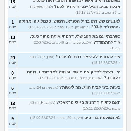
כשאתם רואים מישהי ברשתות החברתיות שהכול
13
אצלה סביב הבילויים, זה מוריד לכם?
(לחם ושעשועים,
עצות
בן 36, כתב ב-22/07/26 16:13)
לאנשים ששירתו בחיל הטנ"א, חימוש, טכנולוגיה ואחזקה
1
- להשלים ל-03?
(חימושניק, בן 19, כתב ב-22/07/26 16:04)
עצות
כשרבתי עם בת הזוג שלי, דחפתי אותה מתוך כעס.
13
איך להתמודד?
(אלכס, שם בדוי, בן 40, כתב ב-22/07/26
עצות
15:53)
איך להסביר לה שאני רוצה להיפרד?
(עידן, בן 27, כתב
20
ב-22/07/26 15:42)
עצות
היי. רציתי לבדוק אם מישהי עשתה לאחרונה טירונות
0
בעובדה?
(אנונימית, בת 18, כתבה ב-22/07/26 15:31)
עצות
בעיות ביני לבית הזוג, מה לעשות?
(אנונימי, בן 24, כתב
6
ב-22/07/26 15:22)
עצות
האם להיות חרמנית בגילי נורמאלי?
(Hayatov, בת 40,
13
כתבה ב-22/07/26 15:11)
עצות
לא משלמת בדייטים
(אלי, בן 29, כתב ב-22/07/26 15:00)
9
עצות