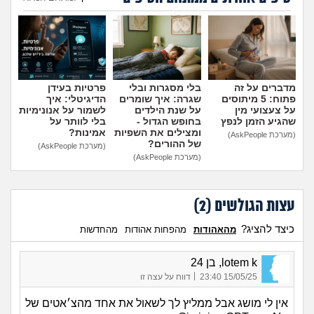
הוספת טיפ
מדברים על זה
בלי מסגרות ובלי
פרטיות בעידן
פתוח: 5 מיתוסים
שגרה: איך שומרים
הדיגיטלי: איך
על צעצועי מין
על שנת הילדים
לשמור על אנונימיות
שהגיע הזמן לנפץ
בחופש הגדול -
בלי לוותר על
ומצילים את השפיות
אמינות?
(מערכת AskPeople)
של ההורים?
(מערכת AskPeople)
(מערכת AskPeople)
עצות הגולשים (
2
)
כיצד להציג?
מהאהודות
מהפחות אהודות
מהחדשות
lotem k, בן 24
|
15/05/25 23:40
דווח על עצה זו
אין לי מושג אבל ממליץ לך לשאול את אחד מהצ׳אטים של