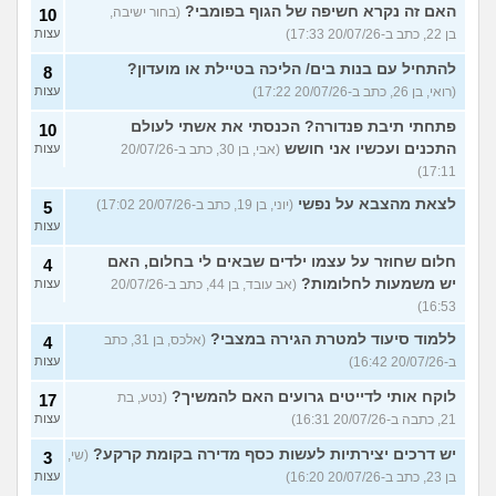
האם זה נקרא חשיפה של הגוף בפומבי?
(בחור ישיבה,
10
בן 22, כתב ב-20/07/26 17:33)
עצות
להתחיל עם בנות בים/ הליכה בטיילת או מועדון?
8
(רואי, בן 26, כתב ב-20/07/26 17:22)
עצות
פתחתי תיבת פנדורה? הכנסתי את אשתי לעולם
10
התכנים ועכשיו אני חושש
(אבי, בן 30, כתב ב-20/07/26
עצות
17:11)
לצאת מהצבא על נפשי
(יוני, בן 19, כתב ב-20/07/26 17:02)
5
עצות
חלום שחוזר על עצמו ילדים שבאים לי בחלום, האם
4
יש משמעות לחלומות?
(אב עובד, בן 44, כתב ב-20/07/26
עצות
16:53)
ללמוד סיעוד למטרת הגירה במצבי?
(אלכס, בן 31, כתב
4
ב-20/07/26 16:42)
עצות
לוקח אותי לדייטים גרועים האם להמשיך?
(נטע, בת
17
21, כתבה ב-20/07/26 16:31)
עצות
יש דרכים יצירתיות לעשות כסף מדירה בקומת קרקע?
(שי,
3
בן 23, כתב ב-20/07/26 16:20)
עצות