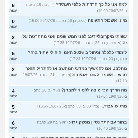
למה אני כל כך חרדתית כלפי העתיד?
(ירין, בת 19, כתבה
6
ב-20/07/26 16:09)
עצות
מיוני אשכול התעופה
(ככככ, בן 18, כתב ב-20/07/26 16:00)
0
עצות
עשיתי מיקרובליידינג לפני חמש שנים ואני מתחרטת על
2
זה
(אנונימית, בת 23, כתבה ב-19/07/26 17:35)
עצות
לימודי כלכלה וניהול ב-2026 האם יהיה לי עתיד בזה?
5
(כפיר, בן 23, כתב ב-19/07/26 17:24)
עצות
מתלבט אם להמשיך במדעי המחשב או להתחיל תואר
2
חדש – אשמח לעצה אמיתית
(מדמח, בן 21, כתב ב-19/07/26
עצות
17:13)
מה הדרך הכי טובה ללמוד למבחן?
(אודי, בן 20, כתב
4
ב-19/07/26 17:04)
עצות
מרגיש אבוד...
(בדוי 30, בן 30, כתב ב-19/07/26 16:55)
5
עצות
בחור עם יותר נסיון מנשק גרוע
(היוש, בת 29, כתבה
6
ב-19/07/26 16:46)
עצות