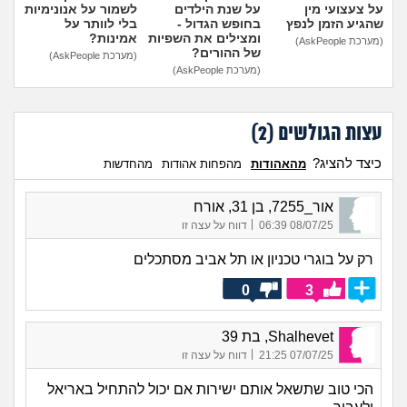
מה שעובר עליי
על צעצועי מין
על שנת הילדים
לשמור על אנונימיות
שהגיע הזמן לנפץ
בחופש הגדול -
בלי לוותר על
ומצילים את השפיות
אמינות?
(מערכת AskPeople)
של ההורים?
שומרים על הגוף
(מערכת AskPeople)
(מערכת AskPeople)
פיננסי וכלכלה
עצות הגולשים (
2
)
בין הסדינים
כיצד להציג?
מהאהודות
מהפחות אהודות
מהחדשות
חיות מחמד
אור_7255, בן 31, אורח
|
08/07/25 06:39
דווח על עצה זו
יוקר המחיה
רק על בוגרי טכניון או תל אביב מסתכלים
גאווה
0
3
Shalhevet, בת 39
|
07/07/25 21:25
דווח על עצה זו
הכי טוב שתשאל אותם ישירות אם יכול להתחיל באריאל