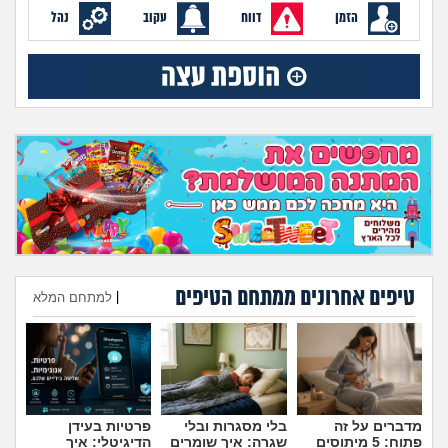
זוגיות
חיפוש שאלות
הזמן
דווח
עקוב
נהל
|
היריון ולידה
הרשמה
התחברות
הורות ומשפחה
מתבגרים
מהבקו"ם... ועד מתי?!
לימודים וסטודנטים
טיפים אחרונים ממתחם הטיפים
|
למתחם המלא
עבודה וקריירה
הוספת טיפ
חברים ואנשים
בית, שכנים ושותפים
מדברים על זה
בלי מסגרות ובלי
פרטיות בעידן
פתוח: 5 מיתוסים
שגרה: איך שומרים
הדיגיטלי: איך