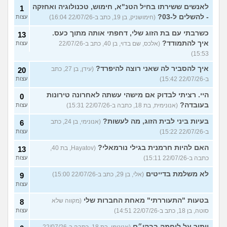
לאנשים ששירתו בחיל הטנ"א, חימוש, טכנולוגיה ואחזקה
1
- להשלים ל-03?
(חימושניק, בן 19, כתב ב-22/07/26 16:04)
עצות
כשרבתי עם בת הזוג שלי, דחפתי אותה מתוך כעס.
13
איך להתמודד?
(אלכס, שם בדוי, בן 40, כתב ב-22/07/26
עצות
15:53)
איך להסביר לה שאני רוצה להיפרד?
(עידן, בן 27, כתב
20
ב-22/07/26 15:42)
עצות
היי. רציתי לבדוק אם מישהי עשתה לאחרונה טירונות
0
בעובדה?
(אנונימית, בת 18, כתבה ב-22/07/26 15:31)
עצות
בעיות ביני לבית הזוג, מה לעשות?
(אנונימי, בן 24, כתב
6
ב-22/07/26 15:22)
עצות
האם להיות חרמנית בגילי נורמאלי?
(Hayatov, בת 40,
13
כתבה ב-22/07/26 15:11)
עצות
לא משלמת בדייטים
(אלי, בן 29, כתב ב-22/07/26 15:00)
9
עצות
בטעות "התעוררתי" מאחת החברות שלי
(מקווה שלא
8
סוטה, בן 18, כתב ב-22/07/26 14:51)
עצות
ויתור על לוחמה בבקו״ם
(אנונימי, בת 18, כתבה ב-22/07/26