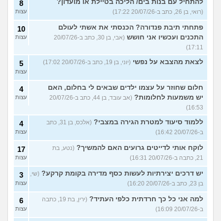
להתחיל עם בנות בים/ הליכה בטיילת או מועדון?
8
(רואי, בן 26, כתב ב-20/07/26 17:22)
עצות
פתחתי תיבת פנדורה? הכנסתי את אשתי לעולם
10
התכנים ועכשיו אני חושש
(אבי, בן 30, כתב ב-20/07/26
עצות
17:11)
לצאת מהצבא על נפשי
(יוני, בן 19, כתב ב-20/07/26 17:02)
5
עצות
חלום שחוזר על עצמו ילדים שבאים לי בחלום, האם
4
יש משמעות לחלומות?
(אב עובד, בן 44, כתב ב-20/07/26
עצות
16:53)
ללמוד סיעוד למטרת הגירה במצבי?
(אלכס, בן 31, כתב
4
ב-20/07/26 16:42)
עצות
לוקח אותי לדייטים גרועים האם להמשיך?
(נטע, בת
17
21, כתבה ב-20/07/26 16:31)
עצות
יש דרכים יצירתיות לעשות כסף מדירה בקומת קרקע?
(שי,
3
בן 23, כתב ב-20/07/26 16:20)
עצות
למה אני כל כך חרדתית כלפי העתיד?
(ירין, בת 19, כתבה
6
ב-20/07/26 16:09)
עצות