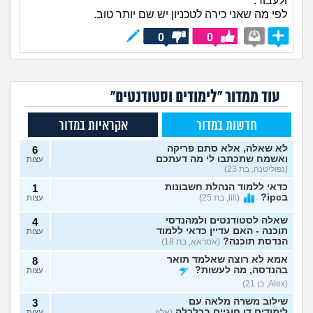
ולעבור.
לפי מה שאני כירה לטכניון יש שם יותר טוב.
0
0
עוד ממדור "לימודים וסטודנטים"
חדשות במדור
אקראיות במדור
לא שאלה, אלא סתם פריקה
6
ואשמח שתכתבו לי מה דעתכם
עצות
(נפוליטנה, בת 23)
כדאי ללמוד הנהלת חשבונות
1
בipc?
(lili, בת 25)
עצות
שאלה לסטודנטים ולמהנדסי
4
תוכנה - האם עדיין כדאי ללמוד
עצות
הנדסת תוכנה?
(אסראא, בת 18)
אמא לא רוצה שאלמד תואר
8
בהנדסה, מה לעשות?
עצות
(Alex, בן 21)
שילוב משרה מלאה עם
3
לימודים דו חוגיים בכלכלה
(אלון,
עצות