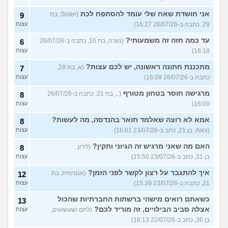
אני חושדת שאח שלי עומד להסתפח לכת
(Sister, בת
9
29, כתבה ב-26/07/26 16:27)
עצות
עד כמה חזה זה משמעותי?
(נערה, בת 16, כתבה ב-26/07/26
6
16:18)
עצות
מתכננת חתונה ראשונה, יש לכם עצות?
(א, בת 28,
7
כתבה ב-26/07/26 16:09)
עצות
מרגישה חוסר בטחון מטורף
(.., בת 21, כתבה ב-26/07/26
8
16:00)
עצות
אמא לא רוצה שאלמד תואר בהנדסה, מה לעשות?
8
(Alex, בן 21, כתב ב-23/07/26 16:01)
עצות
האם מה שאני מרגיש זה הגיוני ותקין?
(לירון,
8
בן 31, כתב ב-23/07/26 15:50)
עצות
איך להתגבר על רצון לקשר לפני הזמן?
(אנונימית, בת
12
21, כתבה ב-23/07/26 15:39)
עצות
כשאתם רואים מישהי ברשתות החברתיות שהכול
13
אצלה סביב הבילויים, זה מוריד לכם?
(לחם ושעשועים,
עצות
בן 36, כתב ב-22/07/26 16:13)