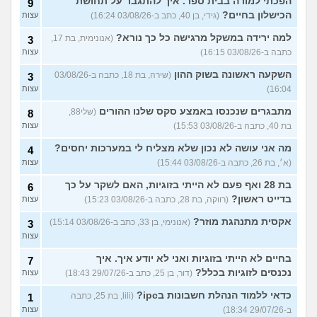
הפכתי למורה בבית ספר. איך להתגבר על תחושת
9
הכישלון בחיים?
(גידי, בן 40, כתב ב-03/08/26 16:24)
עצות
למה ירידה במשקל מרגישה כל כך נורא?
(אנונימית, בת 17,
3
כתבה ב-03/08/26 16:15)
עצות
השקעה ראשונה בשוק ההון
(שירה, בת 18, כתבה ב-03/08/26
3
16:04)
עצות
מתבגרים שנכנסו באמצע סקס שלנו ההורים
(שלי88,
8
בת 40, כתבה ב-03/08/26 15:53)
עצות
מה אני עושה לא נכון שלא מצליח לי במערכות יחסים?
4
(א׳, בת 26, כתבה ב-03/08/26 15:44)
עצות
בת 28 ואף פעם לא הייתי בזוגיות, האם לשקר על כך
6
בדייט ראשון?
(רווקה, בת 28, כתבה ב-03/08/26 15:23)
עצות
אקסית מתנהגת מוזר?
(אנונימי, בן 33, כתב ב-03/08/26 15:14)
3
עצות
בחיים לא הייתי בזוגיות ואני לא יודע איך. איך
7
נכנסים לזוגיות בכלל?
(דור, בן 25, כתב ב-29/07/26 18:43)
עצות
כדאי ללמוד הנהלת חשבונות בipc?
(lili, בת 25, כתבה
1
ב-29/07/26 18:34)
עצות