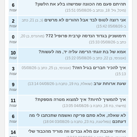
תהיתם פעם מה הכוונה שמישהו בלע את הלשון?
6
אילו יחידות טכנולוגיות יש?
2
(אנונימי, בן 17)
עצות
(מיכל, גיל: 18, נכתב ב-05/08/26 15:51)
עצות
החיים בתור סטודנט לרפואה
אני רוצה לטוס לבד אבל ההורים לא מרשים
9
(כ, בן 21, כתב
2
(אנונימי, בן 20)
עצות
ב-05/08/26 15:42)
עצות
הנדסת בניין באריאל או סמי
3
חימושניק בגדוד הנדסה קרבית פרופיל 72?
(מוהנדס, בן 20,
0
שמעון?
(יותם, בן 23)
עצות
כתב ב-05/08/26 15:33)
עצות
אני מרגישה ממש תקועה, איך
3
אמא של בת זוגתי הרימה עליה יד, מה לעשות?
10
להתמודד?
(מאיה, בת 23)
עצות
(אנונימי, בן 22, כתב ב-05/08/26 15:22)
עצות
עוד שאלות חדשות במדור
איך להכיר חברים בגיל הזה?
(אנונימי, בן 25, כתב ב-05/08/26
3
15:13)
עצות
שעת ארוחת ערב
(שואלת, בת 19, כתבה ב-04/08/26 13:14)
9
עצות
איך להמשיך לחיות? איך למצוא מטרה מספקת?
11
(מישהי, בת 16, כתבה ב-04/08/26 13:05)
עצות
לא שאלה, אלא סתם פריקה ואשמח שתכתבו לי מה
6
דעתכם
(נפוליטנה, בת 23, כתבה ב-03/08/26 18:04)
עצות
אחותי שוכבת עם מלא גברים וזה מוריד מהכבוד שלי
14