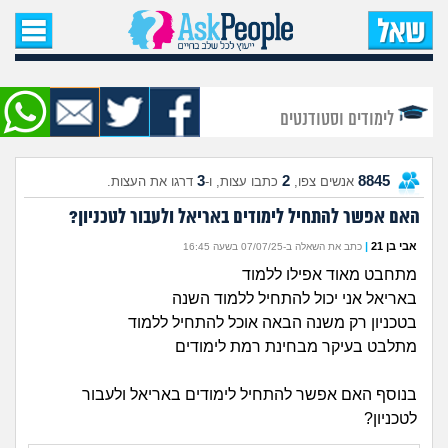
עמוד הבית
שאל שאלה
לימודים וסטודנטים
שאלות חדשות
3
2
8845
אנשים צפו,
כתבו עצות, ו-
דרגו את העצות.
שאלות שעוררו עניין
האם אפשר להתחיל לימודים באריאל ולעבור לטכניון?
עצות חדשות
אבי בן 21
|
כתב את השאלה ב-07/07/25 בשעה 16:45
מתחבט מאוד אפילו ללמוד
מה קורה כאן?
באריאל אני יכול להתחיל ללמוד השנה
בטכניון רק משנה הבאה אוכל להתחיל ללמוד
מתחם הטיפים
מתלבט בעיקר מבחינת רמת לימודים
מדורים
בנוסף האם אפשר להתחיל לימודים באריאל ולעבור
לטכניון?