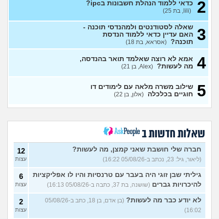
2
כדאי ללמוד הנהלת חשבונות בipc?
(lili, בת 25)
יש לי 11 שנות לימוד איך אני
3
משלים ל12?
(אסי, בן 35)
עצות
שאלה לסטודנטים ולמהנדסי תוכנה -
3
אני מרגישה שאני לא מתקדמת
האם עדיין כדאי ללמוד הנדסת
7
לשום מקום
תוכנה?
(אסראא, בת 18)
(ללללל, בת 24)
עצות
4
לימודים בתחום מזרחנות/
2
אמא לא רוצה שאלמד תואר בהנדסה,
קרימינולוגיה עם אבחנות
מה לעשות?
עצות
(Alex, בן 21)
פסיכיאטריות
(בר, בת 27)
5
שילוב משרה מלאה עם לימודים דו
ללמוד פסיכולוגיה?
(מישהו, בן
2
חוגיים בכלכלה
(אלון, בן 22)
87)
עצות
אם הייתה לכם מכונת זמן.
12
הייתם בוחרים לנשור מבית
עצות
ספר כדי להתחיל מוקדם יותר?
שאלות חדשות ב
(ירין, בת 19)
סיימתי תואר והבנתי שאני לא
9
חברה שלי חושבת שאני קמצן, מה לעשות?
12
רוצה לעבוד בתחום, מה
עצות
(ליאור, גיל: 23, נכתב ב-05/08/26 16:22)
עצות
עכשיו?
(טל, בת 29)
גיליתי שבן זוגי היה בעבר עם טרנסיות והיו לו אפליקציות
6
מס שאלות לסטודנטים ובוגרים
1
של המכללה האקדמית וינגייט
להיכרויות גברים
(שושנה, בת 37, כתבה ב-05/08/26 16:13)
עצות
עצות
(מתלבט לגבי תואר, בן 28)
לא יודע כבר מה לעשות?
(בן אדם, בן 18, כתב ב-05/08/26
2
לימודים מסלול בוקר או ערב?
3
16:02)
עצות
(אנונימית, בת 27)
עצות