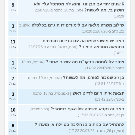
6 שנים יחד עם הבן זוג, והוא לא מסתכל עליי ולא
9
חושק בי, מה לעשות?
(כינוי, בת 26, כתבה ב-22/07/26
עצות
14:29)
שילוב משרה מלאה עם לימודים דו חוגיים בכלכלה
(אלון, בן
3
22, כתב ב-22/07/26 14:20)
עצות
האם יש מישהי שמזדהה עם בדידות חברתית
11
כתוצאה ממראה חיצוני?
(אחת, בת 34, כתבה ב-22/07/26
עצות
14:11)
ויתור על לוחמה בבקו״ם מה עושים אחרי?
(אנונימי, בת 18,
1
כתבה ב-22/07/26 14:02)
עצות
בן זוג שמכור לפורנו, מה לעשות?
(אנונימי, בת 19, כתבה
7
ב-22/07/26 13:51)
עצות
יוצאת איתו היום לדייט ראשון
(אנונימית, בת 18, כתבה
3
ב-22/07/26 13:42)
עצות
האם זה נקרא חשיפה של הגוף בפומבי?
(בחור ישיבה,
10
בן 22, כתב ב-20/07/26 17:33)
עצות
להתחיל עם בנות בים/ הליכה בטיילת או מועדון?
8
(רואי, בן 26, כתב ב-20/07/26 17:22)
עצות