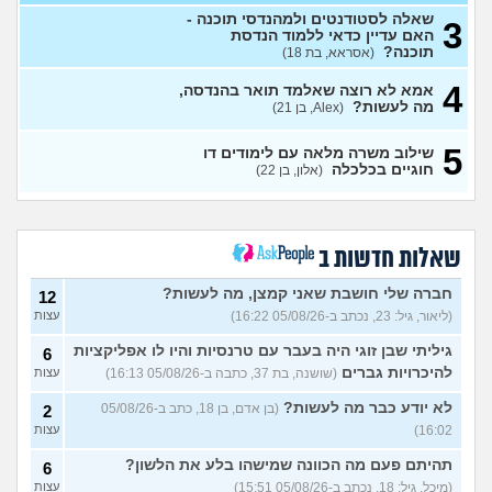
שאלה לסטודנטים ולמהנדסי תוכנה -
3
אני מרגישה שאני לא מתקדמת
האם עדיין כדאי ללמוד הנדסת
7
לשום מקום
תוכנה?
(אסראא, בת 18)
(ללללל, בת 24)
עצות
4
לימודים בתחום מזרחנות/
2
אמא לא רוצה שאלמד תואר בהנדסה,
קרימינולוגיה עם אבחנות
מה לעשות?
עצות
(Alex, בן 21)
פסיכיאטריות
(בר, בת 27)
5
שילוב משרה מלאה עם לימודים דו
ללמוד פסיכולוגיה?
(מישהו, בן
2
חוגיים בכלכלה
(אלון, בן 22)
87)
עצות
אם הייתה לכם מכונת זמן.
12
הייתם בוחרים לנשור מבית
עצות
ספר כדי להתחיל מוקדם יותר?
שאלות חדשות ב
(ירין, בת 19)
סיימתי תואר והבנתי שאני לא
9
חברה שלי חושבת שאני קמצן, מה לעשות?
12
רוצה לעבוד בתחום, מה
עצות
(ליאור, גיל: 23, נכתב ב-05/08/26 16:22)
עצות
עכשיו?
(טל, בת 29)
גיליתי שבן זוגי היה בעבר עם טרנסיות והיו לו אפליקציות
6
מס שאלות לסטודנטים ובוגרים
1
של המכללה האקדמית וינגייט
להיכרויות גברים
(שושנה, בת 37, כתבה ב-05/08/26 16:13)
עצות
עצות
(מתלבט לגבי תואר, בן 28)
לא יודע כבר מה לעשות?
(בן אדם, בן 18, כתב ב-05/08/26
2
לימודים מסלול בוקר או ערב?
3
16:02)
עצות
(אנונימית, בת 27)
עצות
תהיתם פעם מה הכוונה שמישהו בלע את הלשון?
6
אילו יחידות טכנולוגיות יש?
2
(אנונימי, בן 17)
עצות
(מיכל, גיל: 18, נכתב ב-05/08/26 15:51)
עצות