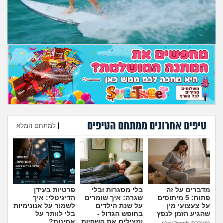
מה שעובר עליי
שומרים על הגוף
פיננסי וכלכלה
בין הסדינים
חיות מחמד
טיפים אחרונים ממתחם הטיפים
|
למתחם המלא
יוקר המחיה
הוספת טיפ
גאווה
מדברים על זה
בלי מסגרות ובלי
פרטיות בעידן
פתוח: 5 מיתוסים
שגרה: איך שומרים
הדיגיטלי: איך
על צעצועי מין
על שנת הילדים
לשמור על אנונימיות
שהגיע הזמן לנפץ
בחופש הגדול -
בלי לוותר על
ומצילים את השפיות
אמינות?
(מערכת AskPeople)