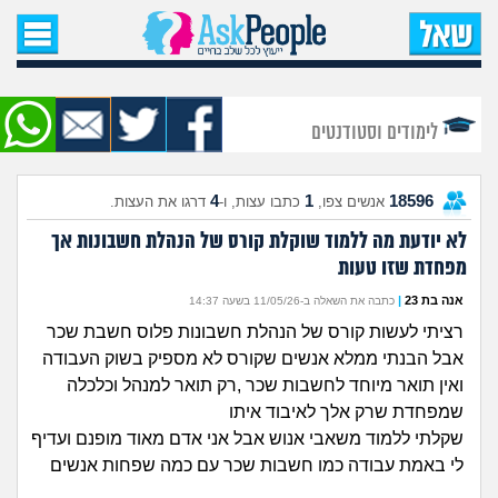
עמוד הבית
שאל שאלה
לימודים וסטודנטים
שאלות חדשות
4
1
18596
אנשים צפו,
כתבו עצות, ו-
דרגו את העצות.
שאלות שעוררו עניין
לא יודעת מה ללמוד שוקלת קורס של הנהלת חשבונות אך
מפחדת שזו טעות
עצות חדשות
אנה בת 23
|
כתבה את השאלה ב-11/05/26 בשעה 14:37
מה קורה כאן?
רציתי לעשות קורס של הנהלת חשבונות פלוס חשבת שכר
אבל הבנתי ממלא אנשים שקורס לא מספיק בשוק העבודה
מתחם הטיפים
ואין תואר מיוחד לחשבות שכר ,רק תואר למנהל וכלכלה
שמפחדת שרק אלך לאיבוד איתו
מדורים
שקלתי ללמוד משאבי אנוש אבל אני אדם מאוד מופנם ועדיף
לי באמת עבודה כמו חשבות שכר עם כמה שפחות אנשים