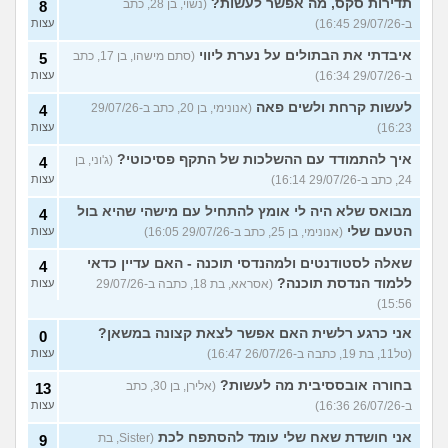
תדירות סקס, מה אפשר לעשות?
(נשוי, בן 28, כתב
8
ב-29/07/26 16:45)
עצות
איבדתי את הבתולים על נערת ליווי
(סתם מישהו, בן 17, כתב
5
ב-29/07/26 16:34)
עצות
לעשות קרחת ולשים פאה
(אנונימי, בן 20, כתב ב-29/07/26
4
16:23)
עצות
איך להתמודד עם ההשלכות של התקף פסיכוטי?
(ג'וני, בן
4
24, כתב ב-29/07/26 16:14)
עצות
מבואס שלא היה לי אומץ להתחיל עם מישהי שהיא בול
4
הטעם שלי
(אנונימי, בן 25, כתב ב-29/07/26 16:05)
עצות
שאלה לסטודנטים ולמהנדסי תוכנה - האם עדיין כדאי
4
ללמוד הנדסת תוכנה?
(אסראא, בת 18, כתבה ב-29/07/26
עצות
15:56)
אני כרגע רלשית האם אפשר לצאת קצונה במשאן?
0
(טל11, בת 19, כתבה ב-26/07/26 16:47)
עצות
בחורה אובססיבית מה לעשות?
(אלירן, בן 30, כתב
13
ב-26/07/26 16:36)
עצות
אני חושדת שאח שלי עומד להסתפח לכת
(Sister, בת
9