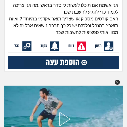
זוגיות
חיפוש שאלות
אני אשמח אם תוכלו לעשות לי סדר בראש ,מה אני צריכה
ללמוד כדי להגיע לחשבת שכר
|
היריון ולידה
הרשמה
התחברות
האם קורסים מספיק או שצריך תואר אקדמי במיוחד ? ואיזה
תואר? במנהל וכלכלה יש כל כך הרבה נושאים אבל זה לא
הורות ומשפחה
מכוון אותי ספציפית לחשבות שכר
מתבגרים
הזמן
דווח
עקוב
נהל
מהבקו"ם... ועד מתי?!
לימודים וסטודנטים
עבודה וקריירה
חברים ואנשים
בית, שכנים ושותפים