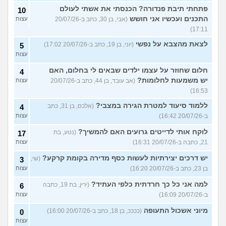
פתחתי תיבת פנדורה? הכנסתי את אשתי לעולם
10
התכנים ועכשיו אני חושש
(אבי, בן 30, כתב ב-20/07/26
עצות
17:11)
לצאת מהצבא על נפשי
(יוני, בן 19, כתב ב-20/07/26 17:02)
5
עצות
חלום שחוזר על עצמו ילדים שבאים לי בחלום, האם
4
יש משמעות לחלומות?
(אב עובד, בן 44, כתב ב-20/07/26
עצות
16:53)
ללמוד סיעוד למטרת הגירה במצבי?
(אלכס, בן 31, כתב
4
ב-20/07/26 16:42)
עצות
לוקח אותי לדייטים גרועים האם להמשיך?
(נטע, בת
17
21, כתבה ב-20/07/26 16:31)
עצות
יש דרכים יצירתיות לעשות כסף מדירה בקומת קרקע?
(שי,
3
בן 23, כתב ב-20/07/26 16:20)
עצות
למה אני כל כך חרדתית כלפי העתיד?
(ירין, בת 19, כתבה
6
ב-20/07/26 16:09)
עצות
מיוני אשכול התעופה
(ככככ, בן 18, כתב ב-20/07/26 16:00)
0
עצות