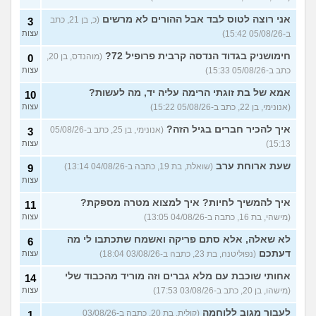
החיים בתור סטודנט לרפואה
אני רוצה לטוס לבד אבל ההורים לא מרשים
9
(כ, בן 21, כתב
3
(אנונימי, בן 20)
עצות
ב-05/08/26 15:42)
עצות
הנדסת בניין באריאל או סמי
3
חימושניק בגדוד הנדסה קרבית פרופיל 72?
(מוהנדס, בן 20,
0
שמעון?
(יותם, בן 23)
עצות
כתב ב-05/08/26 15:33)
עצות
אני מרגישה ממש תקועה, איך
3
אמא של בת זוגתי הרימה עליה יד, מה לעשות?
10
להתמודד?
(מאיה, בת 23)
עצות
(אנונימי, בן 22, כתב ב-05/08/26 15:22)
עצות
עוד שאלות חדשות במדור
איך להכיר חברים בגיל הזה?
(אנונימי, בן 25, כתב ב-05/08/26
3
15:13)
עצות
שעת ארוחת ערב
(שואלת, בת 19, כתבה ב-04/08/26 13:14)
9
עצות
איך להמשיך לחיות? איך למצוא מטרה מספקת?
11
(מישהי, בת 16, כתבה ב-04/08/26 13:05)
עצות
לא שאלה, אלא סתם פריקה ואשמח שתכתבו לי מה
6
דעתכם
(נפוליטנה, בת 23, כתבה ב-03/08/26 18:04)
עצות
אחותי שוכבת עם מלא גברים וזה מוריד מהכבוד שלי
14
(מישהו, בן 20, כתב ב-03/08/26 17:53)
עצות
לעבור מגוב ללוחמה
(קולית, בת 20, כתבה ב-03/08/26
1