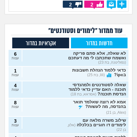
2
2
עוד ממדור "לימודים וסטודנטים"
חדשות במדור
אקראיות במדור
לא שאלה, אלא סתם פריקה
6
ואשמח שתכתבו לי מה דעתכם
עצות
(נפוליטנה, בת 23)
כדאי ללמוד הנהלת חשבונות
1
בipc?
(lili, בת 25)
עצות
שאלה לסטודנטים ולמהנדסי
4
תוכנה - האם עדיין כדאי ללמוד
עצות
הנדסת תוכנה?
(אסראא, בת 18)
אמא לא רוצה שאלמד תואר
8
בהנדסה, מה לעשות?
עצות
(Alex, בן 21)
שילוב משרה מלאה עם
3
לימודים דו חוגיים בכלכלה
(אלון,
עצות
בן 22)