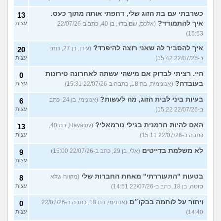
כשרבתי עם בת הזוג שלי, דחפתי אותה מתוך כעס.
13
איך להתמודד?
(אלכס, שם בדוי, בן 40, כתב ב-22/07/26
עצות
15:53)
איך להסביר לה שאני רוצה להיפרד?
(עידן, בן 27, כתב
20
ב-22/07/26 15:42)
עצות
היי. רציתי לבדוק אם מישהי עשתה לאחרונה טירונות
0
בעובדה?
(אנונימית, בת 18, כתבה ב-22/07/26 15:31)
עצות
בעיות ביני לבית הזוג, מה לעשות?
(אנונימי, בן 24, כתב
6
ב-22/07/26 15:22)
עצות
האם להיות חרמנית בגילי נורמאלי?
(Hayatov, בת 40,
13
כתבה ב-22/07/26 15:11)
עצות
לא משלמת בדייטים
(אלי, בן 29, כתב ב-22/07/26 15:00)
9
עצות
בטעות "התעוררתי" מאחת החברות שלי
(מקווה שלא
8
סוטה, בן 18, כתב ב-22/07/26 14:51)
עצות
ויתור על לוחמה בבקו״ם
(אנונימי, בת 18, כתבה ב-22/07/26
0
14:40)
עצות