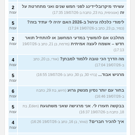
עשיתי מיקרובליידינג לפני חמש שנים ואני מתחרטת על
2
זה
(אנונימית, בת 23, כתבה ב-19/07/26 17:35)
עצות
לימודי כלכלה וניהול ב-2026 האם יהיה לי עתיד בזה?
5
(כפיר, בן 23, כתב ב-19/07/26 17:24)
עצות
מתלבט אם להמשיך במדעי המחשב או להתחיל תואר
2
חדש – אשמח לעצה אמיתית
(מדמח, בן 21, כתב ב-19/07/26
עצות
17:13)
מה הדרך הכי טובה ללמוד למבחן?
(אודי, בן 20, כתב
4
ב-19/07/26 17:04)
עצות
מרגיש אבוד...
(בדוי 30, בן 30, כתב ב-19/07/26 16:55)
5
עצות
בחור עם יותר נסיון מנשק גרוע
(היוש, בת 29, כתבה
6
ב-19/07/26 16:46)
עצות
בבקשה תעזרו לי. אני מרגישה שאני משתגעת
(Eden, בת
5
18, כתבה ב-19/07/26 16:37)
עצות
איך להכיר חברים?
(טוהר, בן 16, כתב ב-19/07/26 16:26)
4
עצות