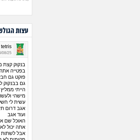
עצות הגולש
ark tetris
08/25 08:01
בנקוק קצת מ
בפטייה אתה 
פוקט גם חבל 
גם בבנקוק ל
הייתי ממליץ 
מישהי ולעשו
עשית לי חשק
אגב דרום תי
ועוד אגב
האוכל שם א
אתה יכול לא
אבל לשתות מ
מקומית לא ת