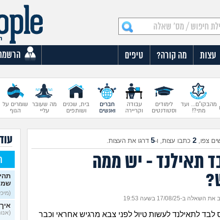
הרשמה
עצות
מה קורה?
טיפים
מהבקו"ם... ועד
לימודים
עבודה
חברים
בית, שכנים
מה שעובר
שומרים על
מתי?!
וסטודנטים
וקריירה
ואנשים
ושותפים
עליי
הגוף
עוד
5
2
ים צפו,
כתבו עצות, ו-
דרגו את העצות.
ד תאילנד - יש ממה
ח
?
תהי
שמי
(מיכל, 
 השאלה ב-17/08/25 בשעה 19:53
איך 
(אנונימ
ס לבד לתאילנד לעשות טיול לפני צבא מרגיש אחראי וכבר