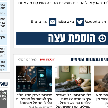
 לבד בארץ אבל ההורים חוששים מסיבה מוצדקת מה אתם
בטע
החב
סוטה, 
האם
שתף ב-Facebook
צייץ ב-twitter
שלח ב-Email
בדי
ממר
34)
איך 
ראית
והתב
(Stoyosach, בן 16)
נים ממתחם הטיפים
הוספת טיפ
|
למתחם המלא
בת 
מפל
(נוגה,
על 
הישר
שאלו
(תמיד 
למה 
תוהה
מתיי
לפתח
מדברים על זה פתוח: 5
בלי מסגרות ובלי שגרה:
פרטיות בעידן הדיגיטלי:
עם קר
או 
ועי מין
איך שומרים על שנת
איך לשמור על אנונימיות
פגני 
(פוזיצי
פץ
הילדים בחופש הגדול -
בלי לוותר על אמינות?
ומצילים את השפיות של
אני 
(מערכת AskPeople)