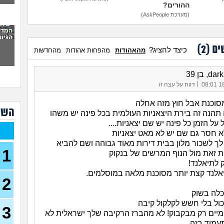
ההורים?
בשי
איך
(מערכת AskPeople)
יש ח
אני 
המדי
איך
הגיונ
ים (
2
)
כיצד להציג?
מהאהודות
מהפחות אהודות
מהחדשות
אני 
להצ
d, בן 39
2 ח
מהעב
|
18/
דווח על עצה זו
סוכנת אבל חוץ מזה אחלה
מתיי
השא
מזיי
תהנה זה בירת היצאניות העולמית בכל פינה יש משהו
קארט, 
על הזמן כל פינה יש שם יצאניות....
א חסר גם שם יש לא מאט יצאניות
איפה
לך לשכור מלון בבית דירות מאוד גבוהה ושם להביא
(אריאל
1
ת זאת מול הנוף המרשים של בנקוק
למצ
 לתיאלנד!
בתרב
אלנד קצת יותר מסוכנת מלאה במוסלמים.
(איש ע
2
האם
כלה בשוק
מאנ
כול בלי חשש לקלקול קיבה
בן 27)
3
יים רק מבקבוק! לא מהברז הרקיבה שלך ישראלית לא
שאל
עמוד בזה