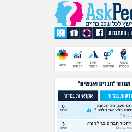
התחברות
|
פיננסי
בין
חיות
יוקר
גאווה
וכלכלה
הסדינים
מחמד
המחיה
 ממדור "חברים ואנשים"
דשות במדור
אקראיות במדור
תם פעם מה הכוונה
6
שהו בלע את הלשון?
עצות
בן 18)
להכיר חברים בגיל הזה?
3
י, בן 25)
עצות